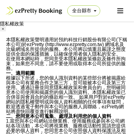
隱私權政策
×
本隱私權政策聲明適用於預約科技行銷股份有限公司(下稱
本公司)於ezPretty (http://www.ezpretty.com.tw) 網域名及
次級網域名所提供的服務。本公司將以慎重且嚴謹之態度
提供全面的保護措施，以確保使用者個人隱私的安全。
在使用本網站時，您同意受本隱私權政策條款及條件所拘
束，如果您不同意，請不要使用或取得本公司所提供的服
務。
一、適用範圍
根據以下所述，您的個人識別資料的某些部分將被揭露給
與本公司有業務合作之第三方，並可能被本公司及第三方
使用。通過註冊並同意隱私權政策和會員合約，您明確同
意本公司使用和揭露您的個人識別資料。本隱私權政策已
合併並與會員合約的條款相一致。 如果用戶對於ezPretty
網站的隱私權聲明或與個人資料相關的任何事項有疑問，
歡迎透過電子郵件與本公司的服務人員聯絡，ezPretty網
站將盡快回覆並進行解釋說明。
二、您同意本公司蒐集、處理及利用您的個人資料
1.當您與本公司網站洽辦業務、使用服務或參與本公司網
站各項活動，本公司將視業務、服務或活動性質請您提供
必要的個人資料，您同意本公司依照個人資料保護法及相