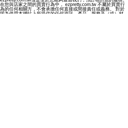
料於行銷活動資訊、商品訊息或新服務等相關行銷，且於
在您與店家之間的買賣行為中， ezpretty.com.tw 不屬於買賣行
首次行銷時，將提供您表示拒絕行銷之方式，本公司不會
為的任何相關方，不會承擔任何直接或間接責任或義務。 對於
向您索取相關費用。如您拒絕接受行銷服務或嗣後欲拒絕
因為使用本網站上所提供的任何資訊、產品、服務及（或）材
時，均可隨時通知本公司，本公司、所屬集團、關係企業
料，而產生或導致的任何損失或損害，ezpretty.com.tw 及其管
或與其合作行銷之第三方業務合作公司或第三方業務合作
理人員、員工或代表人均對此不承擔任何責任。 儘管
公司將立即停止利用您的個人資料行銷。
ezpretty.com.tw 已經盡了適當努力確保本網站上所列的服務符
四、個人資料利用之期間、地區、對象及方式如下
合合理的標準，仍不得將本網站內所列出的任何服務視為
1.期間：您同意於本公司存續期間或依法令之資料保存期
ezpretty.com.tw 推薦的服務，或是認為其代表該服務將會適用
間內，以及您的個人資料蒐集之目的消失或期限屆滿時，
於該用戶。如果該服務不適用於您，ezpretty.com.tw 將對此不
本公司得繼續保存、處理或利用您的個人資料。
承擔任何責任。
2.地區：就中華民國領域內。
網站使用者的守法義務及承諾
3.對象：本公司所屬公司(本公司)及其分公司、本公司之關
本條款構成您與 ezPretty 間之有效契約。 本條款中如有一部無
係企業、其他與本公司有業務往來或合作之機構。
效時，不影響其他條款之效力。 本條款如有未盡之處，雙方均
4.方式：以電話、簡訊、電子郵件、紙本或其他合於當時
應依誠實信用、平等互惠原則，共商解決之道。
科技之適當方式作個人資料之利用，(包括任何依法得利用
年齡和責任
之方式，但不限於使用於本網站或與外部合作之行銷)並於
你向 ezpretty.com.tw您確認您已經達到使用本網站的合法年
法令容許之範圍內，為行銷建檔、揭露、轉介或交互運用
齡。可以針對您在使用本網站時產生的任何責任，形成有約束力
予本公司及其合作對象。
的法律責任。您理解使用本網站時及他人使用您的登錄資訊使用
五、個人資料之類別
本網站時所產生的交易責任。
本聲明所指之個人資料類別如下:
網站連結
1.您提供之資料，包括您的姓名、性別、連絡方式(包括但
本網站可能包含有通往ezpretty.com.tw以外的其他方所運營網站
不限於電話、E-MAIL及地址等)、服務單位、職稱、為完
的超連結。此類超連結僅提供用於參考。此類網站不是由
成收款或付款所需之資料、IＰ位址、及其他得以直接或間
ezpretty.com.tw 控制，我們對其內容不承擔任何責任。在本網
接識別使用者身分之個人資料，及執行職務或業務之必要
站上加入通往此類網站的超連結，並非暗示我們贊同此類網站上
範圍內所需蒐集、處理及利用的個人資料。
的材料或是與其經營人之間存在任何聯繫。
2.為提升服務品質，本公司會依照所提供服務之性質，記
智慧財產權聲明
錄使用者的IP位址、以及在本公司內的瀏覽活動(例如，使
本網站上的所有資訊、內容、圖片、文字、聲音、圖像22、按
用者所使用的軟硬體、所點選的網頁)等資料，但是這些資
鈕、商標、服務標章及商品名稱均受中華民國國家法律及國際條