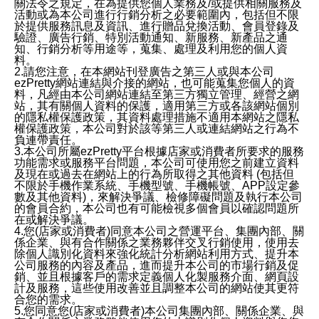
關法令之規定，在為提供您個人業務及/或提供相關服務及
活動或為本公司進行行銷分析之必要範圍內，包括但不限
於提供服務訊息及資訊、進行贈品兌換活動、會員登錄及
驗證、廣告行銷、特別活動通知、新服務、新產品之通
知、行銷分析等用途等，蒐集、處理及利用您的個人資
料。
2.請您注意，在本網站刊登廣告之第三人或與本公司
ezPretty網站連結與介接的網站，也可能蒐集您個人的資
料，凡經由本公司網站連結至第三方獨立管理、經營之網
站，其有關個人資料的保護，適用第三方或各該網站個別
的隱私權保護政策，其資料處理措施不適用本網站之隱私
權保護政策，本公司對於該等第三人或連結網站之行為不
負連帶責任。
3.本公司所屬ezPretty平台根據店家或消費者所要求的服務
功能需求或服務平台問題，本公司可使用您之前建立資料
及現在或過去在網站上的行為所取得之其他資料 (包括但
不限於手機作業系統、手機型號、手機帳號、APP設定參
數及其他資料)，來解決爭議、檢修障礙問題及執行本公司
的會員合約，本公司也有可能檢視多個會員以確認問題所
在或解決爭議。
4.您(店家或消費者)同意本公司之營運平台、集團內部、關
係企業、與有合作關係之業務夥伴交叉行銷使用，使用去
除個人識別化資料來強化統計分析網站利用方式、提升本
公司服務的內容及產品，進而提升本公司的市場行銷及促
銷、並且根據客戶的需求定義個人化製服務介面、網頁設
計及服務，這些使用改善並且調整本公司的網站使其更符
合您的需求。
5.您同意您(店家或消費者)本公司集團內部、關係企業、與