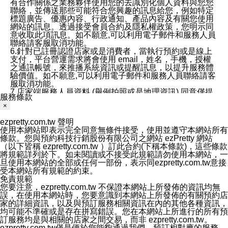
有合作關係之業務夥伴使用您的去識別化個人資料與您您
聯絡，並傳送那些可能符合您興趣的訊息給您，例如特定
標題廣告、優惠內容、行政通知、產品內容及有關您使用
網站的訊息。透過接受會員合約及隱私權政策，您明示同
意收取此項訊息。如不願意,可以利用電子郵件和服務人員
聯絡請客服取消功能。
6.針對已註冊認證店家或是消費者，當執行預約或是線上
支付，平台營運需求將會使用 email，姓名，手機，授權
之通訊帳號，來推播系統資訊或提醒訊息，以提升服務體
驗價值。如不願意,可以利用電子郵件和服務人員聯絡請客
服取消功能。
7.店家端服務人員資料 (舉例拍照或是地理資訊) 同意僅提
服務條款
供所屬店家管理人員可以使用消費者的作品集資料和員工
×
打卡個人圖像行為。本公司及ezPretty平台不會做任何使
用。
ezpretty.com.tw 聲明
三、本公司對您個人資料的揭露
使用本網站即表示完全同意無條件接受，使用並遵守本網站所有
1.基於現有服務平台的監管環境，預約科技保證不會揭露
條款。您與預約科技行銷股份有限公司之網站 ezPretty 網站
任何店家的營運資訊，且預約科技和店家均不能洩露消費
（以下皆稱 ezpretty.com.tw ）訂此合約(下稱本條款)，這些條款
者的個人資料。然而，在某些情況下，本公司可能會因受
將規範詳列於下。如未閱讀或不接受此規範請勿使用本網站，一
政府要求或法律規定，而被迫向政府或第三方提供資料。
旦使用本網站的全部或任何一部份，表示同ezpretty.com.tw意接
第三方也可能非法地攔截或存取傳輸的私人通訊，或會員
受本網站所有規範的約束。
可能濫用或誤用從本公司網站獲得的您的資料。因此，儘
免責規範
管本公司使用企業標準的保護措施來保護您的隱私，本公
您要注意，ezpretty.com.tw 不保證本網站上所發佈的資訊均無
司並未承諾您的個人識別資料或私人通訊將永遠保密。
誤，在使用本網站時，您要意識到本網站上所發佈的有關預約店
2.根據本公司的政策，本公司不會將涉及您的個人識別資
家的詳細資訊，以及與預訂服務相關資訊在內的其他各種資訊，
料出租或出售給第三方。
均可能不準確或是存在拼寫錯誤。您在本網站上所進行的所有預
3. 本公司、所屬集團、關係企業或與其合作行銷之第三方
訂服務均是與相關的店家之間交易，而非 ezpretty.com.tw。
業務合作公司會在您同意之情形下，始得利用您的個人資
ezpretty.com.tw僅是便於您能夠通過我們，預訂相對應的服務。