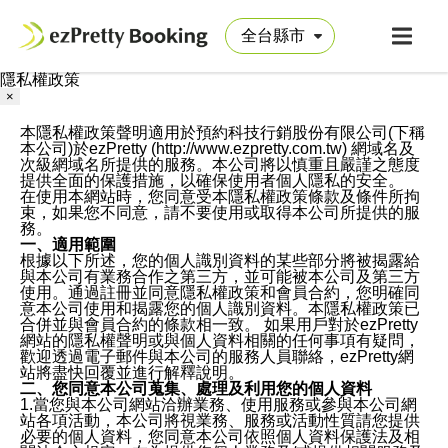
隱私權政策
×
本隱私權政策聲明適用於預約科技行銷股份有限公司(下稱
本公司)於ezPretty (http://www.ezpretty.com.tw) 網域名及
次級網域名所提供的服務。本公司將以慎重且嚴謹之態度
提供全面的保護措施，以確保使用者個人隱私的安全。
在使用本網站時，您同意受本隱私權政策條款及條件所拘
束，如果您不同意，請不要使用或取得本公司所提供的服
務。
一、適用範圍
根據以下所述，您的個人識別資料的某些部分將被揭露給
與本公司有業務合作之第三方，並可能被本公司及第三方
使用。通過註冊並同意隱私權政策和會員合約，您明確同
意本公司使用和揭露您的個人識別資料。本隱私權政策已
合併並與會員合約的條款相一致。 如果用戶對於ezPretty
網站的隱私權聲明或與個人資料相關的任何事項有疑問，
歡迎透過電子郵件與本公司的服務人員聯絡，ezPretty網
站將盡快回覆並進行解釋說明。
二、您同意本公司蒐集、處理及利用您的個人資料
1.當您與本公司網站洽辦業務、使用服務或參與本公司網
站各項活動，本公司將視業務、服務或活動性質請您提供
必要的個人資料，您同意本公司依照個人資料保護法及相