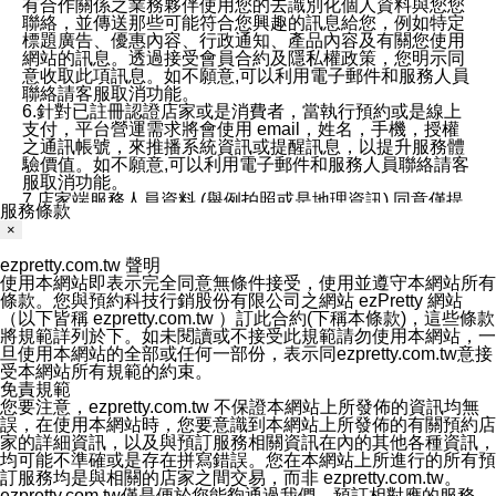
有合作關係之業務夥伴使用您的去識別化個人資料與您您
聯絡，並傳送那些可能符合您興趣的訊息給您，例如特定
標題廣告、優惠內容、行政通知、產品內容及有關您使用
網站的訊息。透過接受會員合約及隱私權政策，您明示同
意收取此項訊息。如不願意,可以利用電子郵件和服務人員
聯絡請客服取消功能。
6.針對已註冊認證店家或是消費者，當執行預約或是線上
支付，平台營運需求將會使用 email，姓名，手機，授權
之通訊帳號，來推播系統資訊或提醒訊息，以提升服務體
驗價值。如不願意,可以利用電子郵件和服務人員聯絡請客
服取消功能。
7.店家端服務人員資料 (舉例拍照或是地理資訊) 同意僅提
服務條款
供所屬店家管理人員可以使用消費者的作品集資料和員工
×
打卡個人圖像行為。本公司及ezPretty平台不會做任何使
用。
ezpretty.com.tw 聲明
三、本公司對您個人資料的揭露
使用本網站即表示完全同意無條件接受，使用並遵守本網站所有
1.基於現有服務平台的監管環境，預約科技保證不會揭露
條款。您與預約科技行銷股份有限公司之網站 ezPretty 網站
任何店家的營運資訊，且預約科技和店家均不能洩露消費
（以下皆稱 ezpretty.com.tw ）訂此合約(下稱本條款)，這些條款
者的個人資料。然而，在某些情況下，本公司可能會因受
將規範詳列於下。如未閱讀或不接受此規範請勿使用本網站，一
政府要求或法律規定，而被迫向政府或第三方提供資料。
旦使用本網站的全部或任何一部份，表示同ezpretty.com.tw意接
第三方也可能非法地攔截或存取傳輸的私人通訊，或會員
受本網站所有規範的約束。
可能濫用或誤用從本公司網站獲得的您的資料。因此，儘
免責規範
管本公司使用企業標準的保護措施來保護您的隱私，本公
您要注意，ezpretty.com.tw 不保證本網站上所發佈的資訊均無
司並未承諾您的個人識別資料或私人通訊將永遠保密。
誤，在使用本網站時，您要意識到本網站上所發佈的有關預約店
2.根據本公司的政策，本公司不會將涉及您的個人識別資
家的詳細資訊，以及與預訂服務相關資訊在內的其他各種資訊，
料出租或出售給第三方。
均可能不準確或是存在拼寫錯誤。您在本網站上所進行的所有預
3. 本公司、所屬集團、關係企業或與其合作行銷之第三方
訂服務均是與相關的店家之間交易，而非 ezpretty.com.tw。
業務合作公司會在您同意之情形下，始得利用您的個人資
ezpretty.com.tw僅是便於您能夠通過我們，預訂相對應的服務。