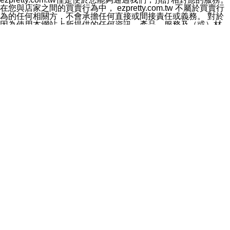
料於行銷活動資訊、商品訊息或新服務等相關行銷，且於
在您與店家之間的買賣行為中， ezpretty.com.tw 不屬於買賣行
首次行銷時，將提供您表示拒絕行銷之方式，本公司不會
為的任何相關方，不會承擔任何直接或間接責任或義務。 對於
向您索取相關費用。如您拒絕接受行銷服務或嗣後欲拒絕
因為使用本網站上所提供的任何資訊、產品、服務及（或）材
時，均可隨時通知本公司，本公司、所屬集團、關係企業
料，而產生或導致的任何損失或損害，ezpretty.com.tw 及其管
或與其合作行銷之第三方業務合作公司或第三方業務合作
理人員、員工或代表人均對此不承擔任何責任。 儘管
公司將立即停止利用您的個人資料行銷。
ezpretty.com.tw 已經盡了適當努力確保本網站上所列的服務符
四、個人資料利用之期間、地區、對象及方式如下
合合理的標準，仍不得將本網站內所列出的任何服務視為
1.期間：您同意於本公司存續期間或依法令之資料保存期
ezpretty.com.tw 推薦的服務，或是認為其代表該服務將會適用
間內，以及您的個人資料蒐集之目的消失或期限屆滿時，
於該用戶。如果該服務不適用於您，ezpretty.com.tw 將對此不
本公司得繼續保存、處理或利用您的個人資料。
承擔任何責任。
2.地區：就中華民國領域內。
網站使用者的守法義務及承諾
3.對象：本公司所屬公司(本公司)及其分公司、本公司之關
本條款構成您與 ezPretty 間之有效契約。 本條款中如有一部無
係企業、其他與本公司有業務往來或合作之機構。
效時，不影響其他條款之效力。 本條款如有未盡之處，雙方均
4.方式：以電話、簡訊、電子郵件、紙本或其他合於當時
應依誠實信用、平等互惠原則，共商解決之道。
科技之適當方式作個人資料之利用，(包括任何依法得利用
年齡和責任
之方式，但不限於使用於本網站或與外部合作之行銷)並於
你向 ezpretty.com.tw您確認您已經達到使用本網站的合法年
法令容許之範圍內，為行銷建檔、揭露、轉介或交互運用
齡。可以針對您在使用本網站時產生的任何責任，形成有約束力
予本公司及其合作對象。
的法律責任。您理解使用本網站時及他人使用您的登錄資訊使用
五、個人資料之類別
本網站時所產生的交易責任。
本聲明所指之個人資料類別如下:
網站連結
1.您提供之資料，包括您的姓名、性別、連絡方式(包括但
本網站可能包含有通往ezpretty.com.tw以外的其他方所運營網站
不限於電話、E-MAIL及地址等)、服務單位、職稱、為完
的超連結。此類超連結僅提供用於參考。此類網站不是由
成收款或付款所需之資料、IＰ位址、及其他得以直接或間
ezpretty.com.tw 控制，我們對其內容不承擔任何責任。在本網
接識別使用者身分之個人資料，及執行職務或業務之必要
站上加入通往此類網站的超連結，並非暗示我們贊同此類網站上
範圍內所需蒐集、處理及利用的個人資料。
的材料或是與其經營人之間存在任何聯繫。
2.為提升服務品質，本公司會依照所提供服務之性質，記
智慧財產權聲明
錄使用者的IP位址、以及在本公司內的瀏覽活動(例如，使
本網站上的所有資訊、內容、圖片、文字、聲音、圖像22、按
用者所使用的軟硬體、所點選的網頁)等資料，但是這些資
鈕、商標、服務標章及商品名稱均受中華民國國家法律及國際條