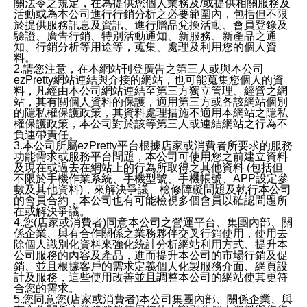
關法令之規定，在為提供您個人業務及/或提供相關服務及
活動或為本公司進行行銷分析之必要範圍內，包括但不限
於提供服務訊息及資訊、進行贈品兌換活動、會員登錄及
驗證、廣告行銷、特別活動通知、新服務、新產品之通
知、行銷分析等用途等，蒐集、處理及利用您的個人資
料。
2.請您注意，在本網站刊登廣告之第三人或與本公司
ezPretty網站連結與介接的網站，也可能蒐集您個人的資
料，凡經由本公司網站連結至第三方獨立管理、經營之網
站，其有關個人資料的保護，適用第三方或各該網站個別
的隱私權保護政策，其資料處理措施不適用本網站之隱私
權保護政策，本公司對於該等第三人或連結網站之行為不
負連帶責任。
3.本公司所屬ezPretty平台根據店家或消費者所要求的服務
功能需求或服務平台問題，本公司可使用您之前建立資料
及現在或過去在網站上的行為所取得之其他資料 (包括但
不限於手機作業系統、手機型號、手機帳號、APP設定參
數及其他資料)，來解決爭議、檢修障礙問題及執行本公司
的會員合約，本公司也有可能檢視多個會員以確認問題所
在或解決爭議。
4.您(店家或消費者)同意本公司之營運平台、集團內部、關
係企業、與有合作關係之業務夥伴交叉行銷使用，使用去
除個人識別化資料來強化統計分析網站利用方式、提升本
公司服務的內容及產品，進而提升本公司的市場行銷及促
銷、並且根據客戶的需求定義個人化製服務介面、網頁設
計及服務，這些使用改善並且調整本公司的網站使其更符
合您的需求。
5.您同意您(店家或消費者)本公司集團內部、關係企業、與