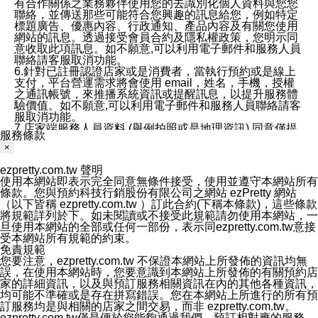
有合作關係之業務夥伴使用您的去識別化個人資料與您您
聯絡，並傳送那些可能符合您興趣的訊息給您，例如特定
標題廣告、優惠內容、行政通知、產品內容及有關您使用
網站的訊息。透過接受會員合約及隱私權政策，您明示同
意收取此項訊息。如不願意,可以利用電子郵件和服務人員
聯絡請客服取消功能。
6.針對已註冊認證店家或是消費者，當執行預約或是線上
支付，平台營運需求將會使用 email，姓名，手機，授權
之通訊帳號，來推播系統資訊或提醒訊息，以提升服務體
驗價值。如不願意,可以利用電子郵件和服務人員聯絡請客
服取消功能。
7.店家端服務人員資料 (舉例拍照或是地理資訊) 同意僅提
服務條款
供所屬店家管理人員可以使用消費者的作品集資料和員工
×
打卡個人圖像行為。本公司及ezPretty平台不會做任何使
用。
ezpretty.com.tw 聲明
三、本公司對您個人資料的揭露
使用本網站即表示完全同意無條件接受，使用並遵守本網站所有
1.基於現有服務平台的監管環境，預約科技保證不會揭露
條款。您與預約科技行銷股份有限公司之網站 ezPretty 網站
任何店家的營運資訊，且預約科技和店家均不能洩露消費
（以下皆稱 ezpretty.com.tw ）訂此合約(下稱本條款)，這些條款
者的個人資料。然而，在某些情況下，本公司可能會因受
將規範詳列於下。如未閱讀或不接受此規範請勿使用本網站，一
政府要求或法律規定，而被迫向政府或第三方提供資料。
旦使用本網站的全部或任何一部份，表示同ezpretty.com.tw意接
第三方也可能非法地攔截或存取傳輸的私人通訊，或會員
受本網站所有規範的約束。
可能濫用或誤用從本公司網站獲得的您的資料。因此，儘
免責規範
管本公司使用企業標準的保護措施來保護您的隱私，本公
您要注意，ezpretty.com.tw 不保證本網站上所發佈的資訊均無
司並未承諾您的個人識別資料或私人通訊將永遠保密。
誤，在使用本網站時，您要意識到本網站上所發佈的有關預約店
2.根據本公司的政策，本公司不會將涉及您的個人識別資
家的詳細資訊，以及與預訂服務相關資訊在內的其他各種資訊，
料出租或出售給第三方。
均可能不準確或是存在拼寫錯誤。您在本網站上所進行的所有預
3. 本公司、所屬集團、關係企業或與其合作行銷之第三方
訂服務均是與相關的店家之間交易，而非 ezpretty.com.tw。
業務合作公司會在您同意之情形下，始得利用您的個人資
ezpretty.com.tw僅是便於您能夠通過我們，預訂相對應的服務。