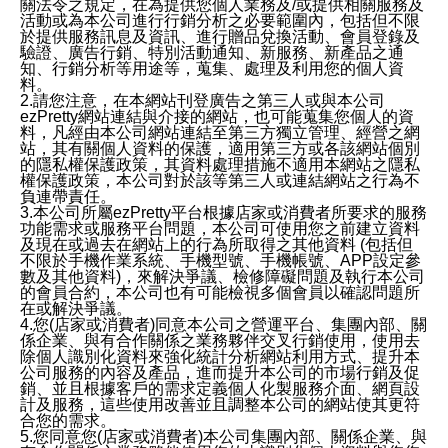
關法令之規定，在為提供您個人業務及/或提供相關服務及
活動或為本公司進行行銷分析之必要範圍內，包括但不限
於提供服務訊息及資訊、進行贈品兌換活動、會員登錄及
驗證、廣告行銷、特別活動通知、新服務、新產品之通
知、行銷分析等用途等，蒐集、處理及利用您的個人資
料。
2.請您注意，在本網站刊登廣告之第三人或與本公司
ezPretty網站連結與介接的網站，也可能蒐集您個人的資
料，凡經由本公司網站連結至第三方獨立管理、經營之網
站，其有關個人資料的保護，適用第三方或各該網站個別
的隱私權保護政策，其資料處理措施不適用本網站之隱私
權保護政策，本公司對於該等第三人或連結網站之行為不
負連帶責任。
3.本公司所屬ezPretty平台根據店家或消費者所要求的服務
功能需求或服務平台問題，本公司可使用您之前建立資料
及現在或過去在網站上的行為所取得之其他資料 (包括但
不限於手機作業系統、手機型號、手機帳號、APP設定參
數及其他資料)，來解決爭議、檢修障礙問題及執行本公司
的會員合約，本公司也有可能檢視多個會員以確認問題所
在或解決爭議。
4.您(店家或消費者)同意本公司之營運平台、集團內部、關
係企業、與有合作關係之業務夥伴交叉行銷使用，使用去
除個人識別化資料來強化統計分析網站利用方式、提升本
公司服務的內容及產品，進而提升本公司的市場行銷及促
銷、並且根據客戶的需求定義個人化製服務介面、網頁設
計及服務，這些使用改善並且調整本公司的網站使其更符
合您的需求。
5.您同意您(店家或消費者)本公司集團內部、關係企業、與