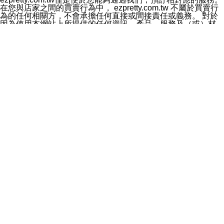
料於行銷活動資訊、商品訊息或新服務等相關行銷，且於
在您與店家之間的買賣行為中， ezpretty.com.tw 不屬於買賣行
首次行銷時，將提供您表示拒絕行銷之方式，本公司不會
為的任何相關方，不會承擔任何直接或間接責任或義務。 對於
向您索取相關費用。如您拒絕接受行銷服務或嗣後欲拒絕
因為使用本網站上所提供的任何資訊、產品、服務及（或）材
時，均可隨時通知本公司，本公司、所屬集團、關係企業
料，而產生或導致的任何損失或損害，ezpretty.com.tw 及其管
或與其合作行銷之第三方業務合作公司或第三方業務合作
理人員、員工或代表人均對此不承擔任何責任。 儘管
公司將立即停止利用您的個人資料行銷。
ezpretty.com.tw 已經盡了適當努力確保本網站上所列的服務符
四、個人資料利用之期間、地區、對象及方式如下
合合理的標準，仍不得將本網站內所列出的任何服務視為
1.期間：您同意於本公司存續期間或依法令之資料保存期
ezpretty.com.tw 推薦的服務，或是認為其代表該服務將會適用
間內，以及您的個人資料蒐集之目的消失或期限屆滿時，
於該用戶。如果該服務不適用於您，ezpretty.com.tw 將對此不
本公司得繼續保存、處理或利用您的個人資料。
承擔任何責任。
2.地區：就中華民國領域內。
網站使用者的守法義務及承諾
3.對象：本公司所屬公司(本公司)及其分公司、本公司之關
本條款構成您與 ezPretty 間之有效契約。 本條款中如有一部無
係企業、其他與本公司有業務往來或合作之機構。
效時，不影響其他條款之效力。 本條款如有未盡之處，雙方均
4.方式：以電話、簡訊、電子郵件、紙本或其他合於當時
應依誠實信用、平等互惠原則，共商解決之道。
科技之適當方式作個人資料之利用，(包括任何依法得利用
年齡和責任
之方式，但不限於使用於本網站或與外部合作之行銷)並於
你向 ezpretty.com.tw您確認您已經達到使用本網站的合法年
法令容許之範圍內，為行銷建檔、揭露、轉介或交互運用
齡。可以針對您在使用本網站時產生的任何責任，形成有約束力
予本公司及其合作對象。
的法律責任。您理解使用本網站時及他人使用您的登錄資訊使用
五、個人資料之類別
本網站時所產生的交易責任。
本聲明所指之個人資料類別如下:
網站連結
1.您提供之資料，包括您的姓名、性別、連絡方式(包括但
本網站可能包含有通往ezpretty.com.tw以外的其他方所運營網站
不限於電話、E-MAIL及地址等)、服務單位、職稱、為完
的超連結。此類超連結僅提供用於參考。此類網站不是由
成收款或付款所需之資料、IＰ位址、及其他得以直接或間
ezpretty.com.tw 控制，我們對其內容不承擔任何責任。在本網
接識別使用者身分之個人資料，及執行職務或業務之必要
站上加入通往此類網站的超連結，並非暗示我們贊同此類網站上
範圍內所需蒐集、處理及利用的個人資料。
的材料或是與其經營人之間存在任何聯繫。
2.為提升服務品質，本公司會依照所提供服務之性質，記
智慧財產權聲明
錄使用者的IP位址、以及在本公司內的瀏覽活動(例如，使
本網站上的所有資訊、內容、圖片、文字、聲音、圖像22、按
用者所使用的軟硬體、所點選的網頁)等資料，但是這些資
鈕、商標、服務標章及商品名稱均受中華民國國家法律及國際條