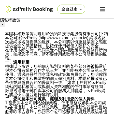
隱私權政策
×
本隱私權政策聲明適用於預約科技行銷股份有限公司(下稱
本公司)於ezPretty (http://www.ezpretty.com.tw) 網域名及
次級網域名所提供的服務。本公司將以慎重且嚴謹之態度
提供全面的保護措施，以確保使用者個人隱私的安全。
在使用本網站時，您同意受本隱私權政策條款及條件所拘
束，如果您不同意，請不要使用或取得本公司所提供的服
務。
一、適用範圍
根據以下所述，您的個人識別資料的某些部分將被揭露給
與本公司有業務合作之第三方，並可能被本公司及第三方
使用。通過註冊並同意隱私權政策和會員合約，您明確同
意本公司使用和揭露您的個人識別資料。本隱私權政策已
合併並與會員合約的條款相一致。 如果用戶對於ezPretty
網站的隱私權聲明或與個人資料相關的任何事項有疑問，
歡迎透過電子郵件與本公司的服務人員聯絡，ezPretty網
站將盡快回覆並進行解釋說明。
二、您同意本公司蒐集、處理及利用您的個人資料
1.當您與本公司網站洽辦業務、使用服務或參與本公司網
站各項活動，本公司將視業務、服務或活動性質請您提供
必要的個人資料，您同意本公司依照個人資料保護法及相