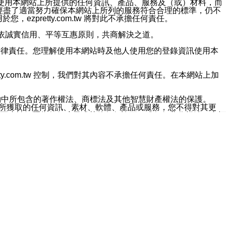
對於因為使用本網站上所提供的任何資訊、產品、服務及（或）材料，而
m.tw 已經盡了適當努力確保本網站上所列的服務符合合理的標準，仍不
ezpretty.com.tw 將對此不承擔任何責任。
均應依誠實信用、平等互惠原則，共商解決之道。
力的法律責任。您理解使用本網站時及他人使用您的登錄資訊使用本
ty.com.tw 控制，我們對其內容不承擔任何責任。在本網站上加
約中所包含的著作權法、商標法及其他智慧財產權法的保護。
網站上所獲取的任何資訊、素材、軟體、產品或服務，您不得對其更
不應被解釋為任何暗示或其他任何許可，或任何著作權法、商標
違反此規定，我們將追究其法律責任。
任何損失、責任及協力廠商的任何索賠或要求（包括律師費），將由
站而獲取到的資訊，而導致您遭受的任何風險或損失，將由您自
用本網站而造成的任何損失負責，同時，您會在此放棄有關此損失的所有及
伺服器不會發生缺陷，其中包括但不僅限於病毒或其他有害元素。對於
w 控制範圍的任何病毒感染、BUG、篡改、技術故障、錯誤、遺
有明示、暗示或法定及其他聲明、保證和條款均予以最大限度的排除，
定目的等。 ezpretty.com.tw 不能持續或在某階段
方便目的，其不應影響這些條款的範圍或意義，或是產生其他的
或任何協力廠商承擔任何責任。 在每次訪問網站時，您應檢查一下這