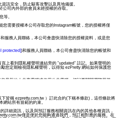
強化資訊安全，防止駭客攻擊以及異地備援。
免於公司內外部的會員未經授權的存取。
訊息等。
用此功能您需要授權本公司存取您的Instagram帳號，您的授權將僅
透過電子郵件和服務人員聯絡，本公司會盡快清除您的授權資料，或是您
。
l protected]
)和服務人員聯絡，本公司會盡快清除您的帳號和
上看到隱私權聲明連結旁的 "updated" 註記。如果聲明的
期檢視隱私權聲明，以得知 ezPretty 網站如何保護您
若您是與他人共享電腦或使用公共電腦，切記要關閉瀏覽器視
依照該資料或電子郵件所指示之方法、說明或功能連結，隨時
ezpretty.com.tw ）訂此合約(下稱本條款)，這些條款將
接受本網站所有規範的約束。
者，將可收到通知型訊息。
約店家的詳細資訊，以及與預訂服務相關資訊在內的其他各種資訊，
etty.com.tw僅是便於您能夠通過我們，預訂相對應的服務。在