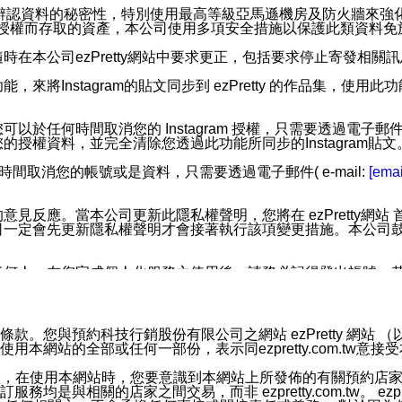
您個人辨認資料的秘密性，特別使用最高等級亞馬遜機房及防火牆來
失及未經授權而存取的資產，本公司使用多項安全措施以保護此類資料
在本公司ezPretty網站中要求更正，包括要求停止寄發相關
步功能，來將Instagram的貼文同步到 ezPretty 的作品集，使
步功能，您可以於任何時間取消您的 Instagram 授權，只需要
授權資料，並完全清除您透過此功能所同步的Instagram貼文
時間取消您的帳號或是資料，只需要透過電子郵件( e-mail:
[emai
應。當本公司更新此隱私權聲明，您將在 ezPretty網站 首頁
定會先更新隱私權聲明才會接著執行該項變更措施。本公司鼓勵您定
任何人。在您完成個人化服務之使用後，請務必記得登出帳號。
區。
並傳送或宣傳本網站各項服務之資料或電子郵件供您參考。您能
預約科技行銷股份有限公司之網站 ezPretty 網站 （以下皆稱 
網站的全部或任何一部份，表示同ezpretty.com.tw意
入本公司/本服務好友，您仍可接收到通知型訊息。
限，以廣告或其他目的的訊息皆不會被傳送。滿足以下三個條件
的資訊均無誤，在使用本網站時，您要意識到本網站上所發佈的有關預
號碼比對相符。
相關的店家之間交易，而非 ezpretty.com.tw。 ezpr
息。