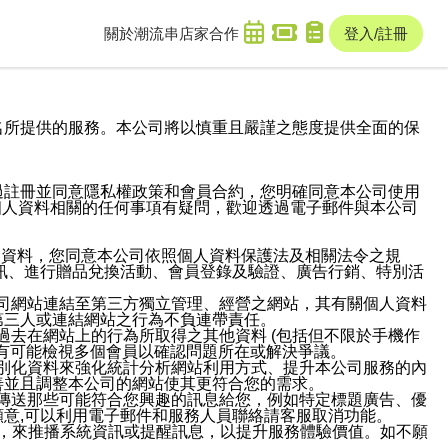
關於潮流串
店家合作
登入/註冊
域名及次級網域名所提供的服務。本公司將以慎重且嚴謹之態度提供全面的保
過註冊並同意隱私權政策和會員合約，您明確同意本公司使用
與個人資料相關的任何事項有疑問，歡迎透過電子郵件與本公司
人資料，您同意本公司依照個人資料保護法及相關法令之規
訊、進行贈品兌換活動、會員登錄及驗證、廣告行銷、特別活
本公司網站連結至第三方獨立管理、經營之網站，其有關個人資料
第三人或連結網站之行為不負連帶責任。
或過去在網站上的行為所取得之其他資料 (包括但不限於手機作
也有可能檢視多個會員以確認問題所在或解決爭議。
識別化資料來強化統計分析網站利用方式、提升本公司服務的內
善並且調整本公司的網站使其更符合您的需求。
並傳送那些可能符合您興趣的訊息給您，例如特定標題廣告、優
意,可以利用電子郵件和服務人員聯絡請客服取消功能。
帳號，來推播系統資訊或提醒訊息，以提升服務體驗價值。如不願