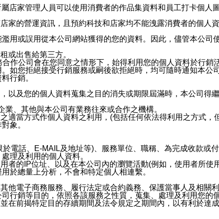
供所屬店家管理人員可以使用消費者的作品集資料和員工打卡個人圖像
何店家的營運資訊，且預約科技和店家均不能洩露消費者的個人
能濫用或誤用從本公司網站獲得的您的資料。因此，儘管本公司
出租或出售給第三方。
業務合作公司會在您同意之情形下，始得利用您的個人資料於行銷
用。如您拒絕接受行銷服務或嗣後欲拒絕時，均可隨時通知本公
資料行銷。
內，以及您的個人資料蒐集之目的消失或期限屆滿時，本公司得
係企業、其他與本公司有業務往來或合作之機構。
技之適當方式作個人資料之利用，(包括任何依法得利用之方式，
作對象。
限於電話、E-MAIL及地址等)、服務單位、職稱、為完成收款
、處理及利用的個人資料。
使用者的IP位址、以及在本公司內的瀏覽活動(例如，使用者所使
僅用於總量上分析，不會和特定個人相連繫。
及其他電子商務服務、履行法定或合約義務、保護當事人及相關
公司行銷等目的，依照各該服務之性質，蒐集、處理及利用您的
，並在前揭特定目的存續期間及法令規定之期間內，以有利於達成
。