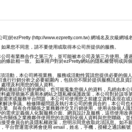
retty (http://www.ezpretty.com.tw) 網
，如果您不同意，請不要使用或取得本公司所提供的服務。
本公司有業務合作之第三方，並可能被本公司及第三方使用。通
條款相一致。 如果用戶對於ezPretty網站的隱私權聲明或
各項活動，本公司將視業務、服務或活動性質請您提供必要的個
公司進行行銷分析之必要範圍內，包括但不限於提供服務訊息及資
、處理及利用您的個人資料。
etty網站連結與介接的網站，也可能蒐集您個人的資料，凡經由
資料處理措施不適用本網站之隱私權保護政策，本公司對於該等
服務功能需求或服務平台問題，本公司可使用您之前建立資料及現在
，來解決爭議、檢修障礙問題及執行本公司的會員合約，本公司
關係企業、與有合作關係之業務夥伴交叉行銷使用，使用去除個人
戶的需求定義個人化製服務介面、網頁設計及服務，這些使用改
與有合作關係之業務夥伴使用您的去識別化個人資料與您您聯絡，
接受會員合約及隱私權政策，您明示同意收取此項訊息。如不願
，平台營運需求將會使用 email，姓名，手機，授權之通訊