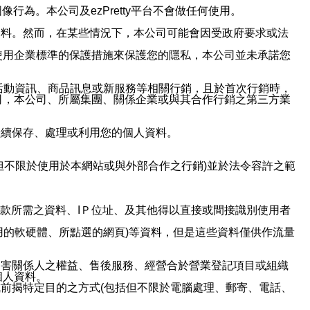
行為。本公司及ezPretty平台不會做任何使用。
資料。然而，在某些情況下，本公司可能會因受政府要求或法
使用企業標準的保護措施來保護您的隱私，本公司並未承諾您
活動資訊、商品訊息或新服務等相關行銷，且於首次行銷時，
司，本公司、所屬集團、關係企業或與其合作行銷之第三方業
繼續保存、處理或利用您的個人資料。
但不限於使用於本網站或與外部合作之行銷)並於法令容許之範
或付款所需之資料、IＰ位址、及其他得以直接或間接識別使用者
用的軟硬體、所點選的網頁)等資料，但是這些資料僅供作流量
利害關係人之權益、售後服務、經營合於營業登記項目或組織
個人資料。
前揭特定目的之方式(包括但不限於電腦處理、郵寄、電話、