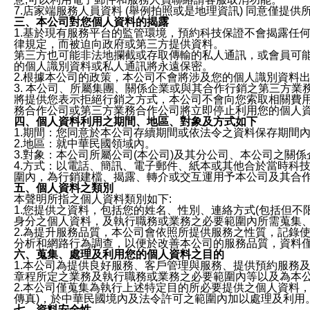
7.店家端服務人員資料 (舉例拍照或是地理資訊) 同意僅提
三、本公司對您個人資料的揭露
1.基於現有服務平台的監管環境，預約科技保證不會揭露任
律規定，而被迫向政府或第三方提供資料。
第三方也可能非法地攔截或存取傳輸的私人通訊，或會員可
的個人識別資料或私人通訊將永遠保密。
2.根據本公司的政策，本公司不會將涉及您的個人識別資料
3. 本公司、所屬集團、關係企業或與其合作行銷之第三方
將提供您表示拒絕行銷之方式，本公司不會向您索取相關費
務合作公司或第三方業務合作公司將立即停止利用您的個人
四、個人資料利用之期間、地區、對象及方式如下
1.期間：您同意於本公司存續期間或依法令之資料保存期間
2.地區：就中華民國領域內。
3.對象：本公司所屬公司(本公司)及其分公司、本公司之關
4.方式：以電話、簡訊、電子郵件、紙本或其他合於當時科
圍內，為行銷建檔、揭露、轉介或交互運用予本公司及其合
五、個人資料之類別
本聲明所指之個人資料類別如下:
1.您提供之資料，包括您的姓名、性別、連絡方式(包括但不
身分之個人資料，及執行職務或業務之必要範圍內所需蒐集
2.為提升服務品質，本公司會依照所提供服務之性質，記錄
分析和網路行為調查，以便於改善本公司的服務品質，資料
六、蒐集、處理及利用您的個人資料之目的
1.本公司為提供良好服務、客戶管理與服務、提供預約服務
章程所定之業務及執行職務或業務之必要範圍內等以及為本
2.本公司僅蒐集為執行上述特定目的所必要提供之個人資料
傳真)，於中華民國境內及法令許可之範圍內加以處理及利用
七、資料安全性