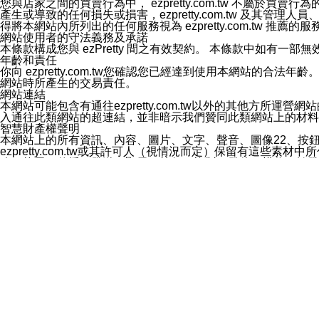
您與店家之間的買賣行為中， ezpretty.com.tw 不
3.LINE 帳號未封鎖傳送訊息之 LINE 官方帳號。
產生或導致的任何損失或損害，ezpretty.com.tw 及其管理
欲變更通知型訊息的設定，操作如下：
得將本網站內所列出的任何服務視為 ezpretty.com.tw 推
1.點選「主頁」＞「設定」
網站使用者的守法義務及承諾
2.點選「隱私設定」
本條款構成您與 ezPretty 間之有效契約。 本條款中如
3.點選「提供使用資料」
年齡和責任
4.點選「LINE通知型訊息」
你向 ezpretty.com.tw您確認您已經達到使用本網站
5.開關「接收LINE通知型訊息」
網站時所產生的交易責任。
❗️關閉「接收通知型訊息」後，將不會接收到來自任何企業
網站連結
本網站可能包含有通往ezpretty.com.tw以外的其他方所運營
入通往此類網站的超連結，並非暗示我們贊同此類網站上的材料
智慧財產權聲明
本網站上的所有資訊、內容、圖片、文字、聲音、圖像22、按
ezpretty.com.tw或其許可人（視情況而定）保留有
改、拷貝、傳播、發送、顯示、執行、複製、發佈、模仿、轉發
法或其他智慧財產權或 ezpretty.com.tw、其許可人
賠償
您同意因您使用本網站，而導致 ezpretty.com.tw、
您承擔賠償並保證 ezpretty.com.tw、其分公司、所屬機
免責聲明
您對本網站的所有使用均由您自擔風險。 因下載使用、參考或
己承擔全部責任。您同意 ezpretty.com.tw 及向ezpr
全部的索賠權利，無論是基於合約、侵權行為或其他依據。 ezpr
那些可損害或影響本網站管理、安全性、公正性和完整性，或是損害或
漏、中斷、刪除、缺陷、延遲或任何事件或事故，ezpretty.
其中包括但不僅限於有關本網站上服務、資訊及（或）聲明的保證或承
時間內對任一條款或多條條款的強制實施，不得將此視為放棄這
法律效應。 ezpretty.com.tw有權隨時變更本使用條