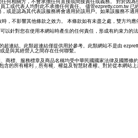
屬於買賣行為的任何相關方，不會承擔任何直接或間接責任或義務。 
人員、員工或代表人均對此不承擔任何責任。 儘管ezpretty.co
薦的服務，或是認為其代表該服務將會適用於該用戶。如果該服務不適用於您，
有一部無效時，不影響其他條款之效力。 本條款如有未盡之處，雙方
的合法年齡。可以針對您在使用本網站時產生的任何責任，形成有約束
官方帳號或認證官方帳號的通知型訊息。
網站的超連結。此類超連結僅提供用於參考。此類網站不是由 ezpret
或是與其經營人之間存在任何聯繫。
鈕、商標、服務標章及商品名稱均受中華民國國家法律及國際條
這些素材中所包含的所有權利，所有權、權益及智慧財產權。對於從本
或出售。除非本協議中明確指出，這些條款和條件中的任何內容
或任何協力廠商的業主權益中規定的任何權利的推斷結果。 如有任何人
其分公司、所屬機構、管理人員、代理人及其他合作夥伴和員工遭受的
構、管理人員、代理人及其他合作夥伴和員工不受損失。
依賴本網站上所提供的資訊、產品、服務或素材或通過使用本網
etty.com.tw提供電信及網路服務的提供商不會因您使用或不能使
etty.com.tw 不聲明、保證或承諾本網站或支持該網站的
影響本網站任何部分正常運行，且超出ezpretty.com.t
com.tw 不承擔任何責任。 在適用法律許可的最大範圍內，所
諾，其中包括但不僅限於其精確性、完整性或適銷性、品質或適用於特
些條款或是這些條款相關的權利。這些條款中使用的標題僅為了
款之內容及本網站上內容而不另行通知，同時，不對您、其他任何用戶