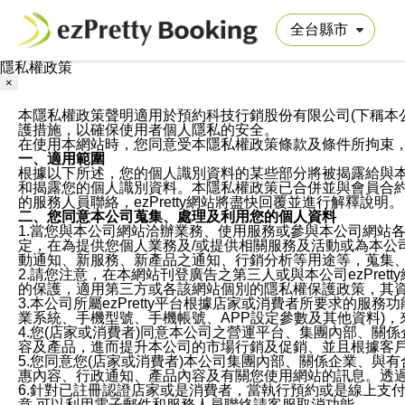
隱私權政策
×
本隱私權政策聲明適用於預約科技行銷股份有限公司(下稱本公司)於ezP
護措施，以確保使用者個人隱私的安全。
在使用本網站時，您同意受本隱私權政策條款及條件所拘束
一、適用範圍
根據以下所述，您的個人識別資料的某些部分將被揭露給與
和揭露您的個人識別資料。本隱私權政策已合併並與會員合約的
的服務人員聯絡，ezPretty網站將盡快回覆並進行解釋說明。
二、您同意本公司蒐集、處理及利用您的個人資料
1.當您與本公司網站洽辦業務、使用服務或參與本公司網站
定，在為提供您個人業務及/或提供相關服務及活動或為本
動通知、新服務、新產品之通知、行銷分析等用途等，蒐集
2.請您注意，在本網站刊登廣告之第三人或與本公司ezPr
的保護，適用第三方或各該網站個別的隱私權保護政策，其
3.本公司所屬ezPretty平台根據店家或消費者所要求的
業系統、手機型號、手機帳號、APP設定參數及其他資料)
4.您(店家或消費者)同意本公司之營運平台、集團內部、
容及產品，進而提升本公司的市場行銷及促銷、並且根據客
5.您同意您(店家或消費者)本公司集團內部、關係企業、
惠內容、行政通知、產品內容及有關您使用網站的訊息。透過
6.針對已註冊認證店家或是消費者，當執行預約或是線上支付
意,可以利用電子郵件和服務人員聯絡請客服取消功能。