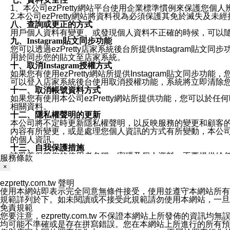
1、本公司ezPretty網站平台使用企業標準慣例來保護
2.本公司ezPretty網站將資料視為必須保護其免於滅
八、查詢或更正的方式
用戶個人資料有變更、或發現個人資料不正確的時候，可以隨時
九、Instagram貼文同步功能
您可以透過ezPretty店家系統後台所提供Instagram貼文同
用於同步您的貼文至店家系統。
十、取消Instagram授權方式
如果您有使用ezPretty網站所提供Instagram貼文同
可以登入店家系統後台使用取消授權功能，系統將立即清除您的
十一、取消帳號資料方式
如果您有使用本公司ezPretty網站所提供功能，您可以於任何
相關資料。
十二、隱私權聲明的更新
本公司將不定時更新隱私權聲明，以反映服務的變更和顧客的意見反
內容有所變更，或是處理您個人資訊的方式有所變動，本公司一
的個人資訊。
十三、自我保護措施
請妥善保管您的使用者名稱、密碼及個人資料，不要提供給
服務條款
窗，以防止他人讀取您的個人資料、信件或進入所機關管理
×
十四、傳送宣傳本站資訊或電子郵件之政策
您同意本公司網站，透過您所提供的郵件地址與您取得聯絡
ezpretty.com.tw 聲明
停止接收這些資料或電子郵件。
使用本網站即表示完全同意無條件接受，使用並遵守本網站所有條款。您與
十五、訊息通知
規範詳列於下。如未閱讀或不接受此規範請勿使用本網站，一旦使用本
本公司/本服務將以通知型訊息傳送重要訊息給您。即使未加
免責規範
本公司/本服務傳送之通知型訊息以對您有效且重要的訊息為
您要注意，ezpretty.com.tw 不保證本網站上所發佈
1.LINE 帳號設定的電話號碼與本公司/本服務所傳來的電話
均可能不準確或是存在拼寫錯誤。您在本網站上所進行的所有預訂服務均是與
2.該 LINE 帳號已在 LINE APP 設定中，同意接收通知型訊