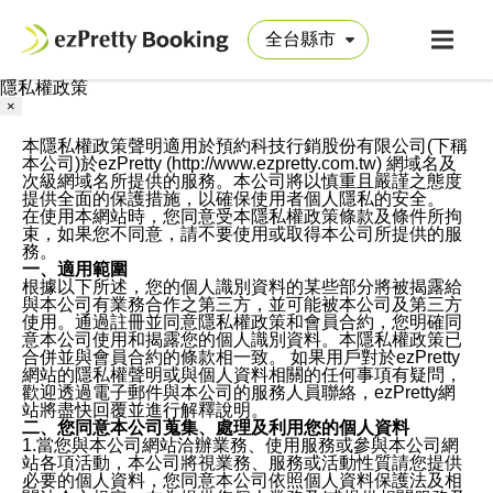
隱私權政策
×
本隱私權政策聲明適用於預約科技行銷股份有限公司(下稱
本公司)於ezPretty (http://www.ezpretty.com.tw) 網域名及
次級網域名所提供的服務。本公司將以慎重且嚴謹之態度
提供全面的保護措施，以確保使用者個人隱私的安全。
在使用本網站時，您同意受本隱私權政策條款及條件所拘
束，如果您不同意，請不要使用或取得本公司所提供的服
務。
一、適用範圍
根據以下所述，您的個人識別資料的某些部分將被揭露給
與本公司有業務合作之第三方，並可能被本公司及第三方
使用。通過註冊並同意隱私權政策和會員合約，您明確同
意本公司使用和揭露您的個人識別資料。本隱私權政策已
合併並與會員合約的條款相一致。 如果用戶對於ezPretty
網站的隱私權聲明或與個人資料相關的任何事項有疑問，
歡迎透過電子郵件與本公司的服務人員聯絡，ezPretty網
站將盡快回覆並進行解釋說明。
二、您同意本公司蒐集、處理及利用您的個人資料
1.當您與本公司網站洽辦業務、使用服務或參與本公司網
站各項活動，本公司將視業務、服務或活動性質請您提供
必要的個人資料，您同意本公司依照個人資料保護法及相