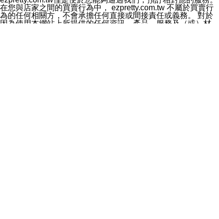
料於行銷活動資訊、商品訊息或新服務等相關行銷，且於
在您與店家之間的買賣行為中， ezpretty.com.tw 不屬於買賣行
首次行銷時，將提供您表示拒絕行銷之方式，本公司不會
為的任何相關方，不會承擔任何直接或間接責任或義務。 對於
向您索取相關費用。如您拒絕接受行銷服務或嗣後欲拒絕
因為使用本網站上所提供的任何資訊、產品、服務及（或）材
時，均可隨時通知本公司，本公司、所屬集團、關係企業
料，而產生或導致的任何損失或損害，ezpretty.com.tw 及其管
或與其合作行銷之第三方業務合作公司或第三方業務合作
理人員、員工或代表人均對此不承擔任何責任。 儘管
公司將立即停止利用您的個人資料行銷。
ezpretty.com.tw 已經盡了適當努力確保本網站上所列的服務符
四、個人資料利用之期間、地區、對象及方式如下
合合理的標準，仍不得將本網站內所列出的任何服務視為
1.期間：您同意於本公司存續期間或依法令之資料保存期
ezpretty.com.tw 推薦的服務，或是認為其代表該服務將會適用
間內，以及您的個人資料蒐集之目的消失或期限屆滿時，
於該用戶。如果該服務不適用於您，ezpretty.com.tw 將對此不
本公司得繼續保存、處理或利用您的個人資料。
承擔任何責任。
2.地區：就中華民國領域內。
網站使用者的守法義務及承諾
3.對象：本公司所屬公司(本公司)及其分公司、本公司之關
本條款構成您與 ezPretty 間之有效契約。 本條款中如有一部無
係企業、其他與本公司有業務往來或合作之機構。
效時，不影響其他條款之效力。 本條款如有未盡之處，雙方均
4.方式：以電話、簡訊、電子郵件、紙本或其他合於當時
應依誠實信用、平等互惠原則，共商解決之道。
科技之適當方式作個人資料之利用，(包括任何依法得利用
年齡和責任
之方式，但不限於使用於本網站或與外部合作之行銷)並於
你向 ezpretty.com.tw您確認您已經達到使用本網站的合法年
法令容許之範圍內，為行銷建檔、揭露、轉介或交互運用
齡。可以針對您在使用本網站時產生的任何責任，形成有約束力
予本公司及其合作對象。
的法律責任。您理解使用本網站時及他人使用您的登錄資訊使用
五、個人資料之類別
本網站時所產生的交易責任。
本聲明所指之個人資料類別如下:
網站連結
1.您提供之資料，包括您的姓名、性別、連絡方式(包括但
本網站可能包含有通往ezpretty.com.tw以外的其他方所運營網站
不限於電話、E-MAIL及地址等)、服務單位、職稱、為完
的超連結。此類超連結僅提供用於參考。此類網站不是由
成收款或付款所需之資料、IＰ位址、及其他得以直接或間
ezpretty.com.tw 控制，我們對其內容不承擔任何責任。在本網
接識別使用者身分之個人資料，及執行職務或業務之必要
站上加入通往此類網站的超連結，並非暗示我們贊同此類網站上
範圍內所需蒐集、處理及利用的個人資料。
的材料或是與其經營人之間存在任何聯繫。
2.為提升服務品質，本公司會依照所提供服務之性質，記
智慧財產權聲明
錄使用者的IP位址、以及在本公司內的瀏覽活動(例如，使
本網站上的所有資訊、內容、圖片、文字、聲音、圖像22、按
用者所使用的軟硬體、所點選的網頁)等資料，但是這些資
鈕、商標、服務標章及商品名稱均受中華民國國家法律及國際條