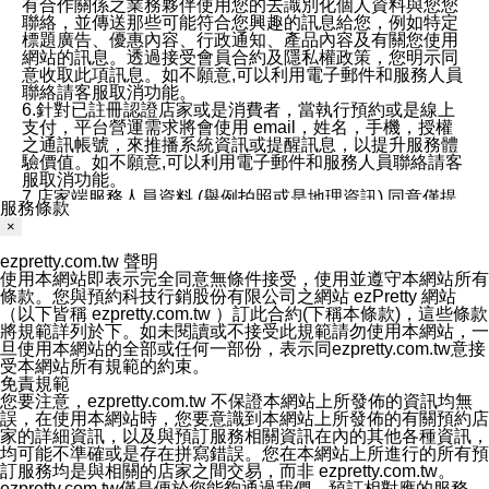
有合作關係之業務夥伴使用您的去識別化個人資料與您您
聯絡，並傳送那些可能符合您興趣的訊息給您，例如特定
標題廣告、優惠內容、行政通知、產品內容及有關您使用
網站的訊息。透過接受會員合約及隱私權政策，您明示同
意收取此項訊息。如不願意,可以利用電子郵件和服務人員
聯絡請客服取消功能。
6.針對已註冊認證店家或是消費者，當執行預約或是線上
支付，平台營運需求將會使用 email，姓名，手機，授權
之通訊帳號，來推播系統資訊或提醒訊息，以提升服務體
驗價值。如不願意,可以利用電子郵件和服務人員聯絡請客
服取消功能。
7.店家端服務人員資料 (舉例拍照或是地理資訊) 同意僅提
服務條款
供所屬店家管理人員可以使用消費者的作品集資料和員工
×
打卡個人圖像行為。本公司及ezPretty平台不會做任何使
用。
ezpretty.com.tw 聲明
三、本公司對您個人資料的揭露
使用本網站即表示完全同意無條件接受，使用並遵守本網站所有
1.基於現有服務平台的監管環境，預約科技保證不會揭露
條款。您與預約科技行銷股份有限公司之網站 ezPretty 網站
任何店家的營運資訊，且預約科技和店家均不能洩露消費
（以下皆稱 ezpretty.com.tw ）訂此合約(下稱本條款)，這些條款
者的個人資料。然而，在某些情況下，本公司可能會因受
將規範詳列於下。如未閱讀或不接受此規範請勿使用本網站，一
政府要求或法律規定，而被迫向政府或第三方提供資料。
旦使用本網站的全部或任何一部份，表示同ezpretty.com.tw意接
第三方也可能非法地攔截或存取傳輸的私人通訊，或會員
受本網站所有規範的約束。
可能濫用或誤用從本公司網站獲得的您的資料。因此，儘
免責規範
管本公司使用企業標準的保護措施來保護您的隱私，本公
您要注意，ezpretty.com.tw 不保證本網站上所發佈的資訊均無
司並未承諾您的個人識別資料或私人通訊將永遠保密。
誤，在使用本網站時，您要意識到本網站上所發佈的有關預約店
2.根據本公司的政策，本公司不會將涉及您的個人識別資
家的詳細資訊，以及與預訂服務相關資訊在內的其他各種資訊，
料出租或出售給第三方。
均可能不準確或是存在拼寫錯誤。您在本網站上所進行的所有預
3. 本公司、所屬集團、關係企業或與其合作行銷之第三方
訂服務均是與相關的店家之間交易，而非 ezpretty.com.tw。
業務合作公司會在您同意之情形下，始得利用您的個人資
ezpretty.com.tw僅是便於您能夠通過我們，預訂相對應的服務。