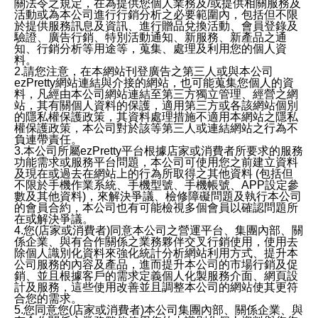
關法令之規定，在為提供您個人業務及/或提供相關服務及
活動或為本公司進行行銷分析之必要範圍內，包括但不限
於提供服務訊息及資訊、進行贈品兌換活動、會員登錄及
驗證、廣告行銷、特別活動通知、新服務、新產品之通
知、行銷分析等用途等，蒐集、處理及利用您的個人資
料。
2.請您注意，在本網站刊登廣告之第三人或與本公司
ezPretty網站連結與介接的網站，也可能蒐集您個人的資
料，凡經由本公司網站連結至第三方獨立管理、經營之網
站，其有關個人資料的保護，適用第三方或各該網站個別
的隱私權保護政策，其資料處理措施不適用本網站之隱私
權保護政策，本公司對於該等第三人或連結網站之行為不
負連帶責任。
3.本公司所屬ezPretty平台根據店家或消費者所要求的服務
功能需求或服務平台問題，本公司可使用您之前建立資料
及現在或過去在網站上的行為所取得之其他資料 (包括但
不限於手機作業系統、手機型號、手機帳號、APP設定參
數及其他資料)，來解決爭議、檢修障礙問題及執行本公司
的會員合約，本公司也有可能檢視多個會員以確認問題所
在或解決爭議。
4.您(店家或消費者)同意本公司之營運平台、集團內部、關
係企業、與有合作關係之業務夥伴交叉行銷使用，使用去
除個人識別化資料來強化統計分析網站利用方式、提升本
公司服務的內容及產品，進而提升本公司的市場行銷及促
銷、並且根據客戶的需求定義個人化製服務介面、網頁設
計及服務，這些使用改善並且調整本公司的網站使其更符
合您的需求。
5.您同意您(店家或消費者)本公司集團內部、關係企業、與