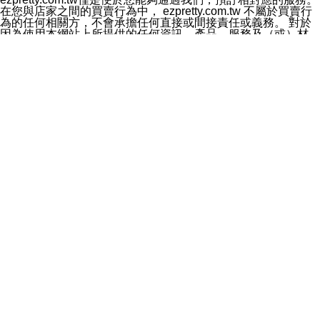
料於行銷活動資訊、商品訊息或新服務等相關行銷，且於
在您與店家之間的買賣行為中， ezpretty.com.tw 不屬於買賣行
首次行銷時，將提供您表示拒絕行銷之方式，本公司不會
為的任何相關方，不會承擔任何直接或間接責任或義務。 對於
向您索取相關費用。如您拒絕接受行銷服務或嗣後欲拒絕
因為使用本網站上所提供的任何資訊、產品、服務及（或）材
時，均可隨時通知本公司，本公司、所屬集團、關係企業
料，而產生或導致的任何損失或損害，ezpretty.com.tw 及其管
或與其合作行銷之第三方業務合作公司或第三方業務合作
理人員、員工或代表人均對此不承擔任何責任。 儘管
公司將立即停止利用您的個人資料行銷。
ezpretty.com.tw 已經盡了適當努力確保本網站上所列的服務符
四、個人資料利用之期間、地區、對象及方式如下
合合理的標準，仍不得將本網站內所列出的任何服務視為
1.期間：您同意於本公司存續期間或依法令之資料保存期
ezpretty.com.tw 推薦的服務，或是認為其代表該服務將會適用
間內，以及您的個人資料蒐集之目的消失或期限屆滿時，
於該用戶。如果該服務不適用於您，ezpretty.com.tw 將對此不
本公司得繼續保存、處理或利用您的個人資料。
承擔任何責任。
2.地區：就中華民國領域內。
網站使用者的守法義務及承諾
3.對象：本公司所屬公司(本公司)及其分公司、本公司之關
本條款構成您與 ezPretty 間之有效契約。 本條款中如有一部無
係企業、其他與本公司有業務往來或合作之機構。
效時，不影響其他條款之效力。 本條款如有未盡之處，雙方均
4.方式：以電話、簡訊、電子郵件、紙本或其他合於當時
應依誠實信用、平等互惠原則，共商解決之道。
科技之適當方式作個人資料之利用，(包括任何依法得利用
年齡和責任
之方式，但不限於使用於本網站或與外部合作之行銷)並於
你向 ezpretty.com.tw您確認您已經達到使用本網站的合法年
法令容許之範圍內，為行銷建檔、揭露、轉介或交互運用
齡。可以針對您在使用本網站時產生的任何責任，形成有約束力
予本公司及其合作對象。
的法律責任。您理解使用本網站時及他人使用您的登錄資訊使用
五、個人資料之類別
本網站時所產生的交易責任。
本聲明所指之個人資料類別如下:
網站連結
1.您提供之資料，包括您的姓名、性別、連絡方式(包括但
本網站可能包含有通往ezpretty.com.tw以外的其他方所運營網站
不限於電話、E-MAIL及地址等)、服務單位、職稱、為完
的超連結。此類超連結僅提供用於參考。此類網站不是由
成收款或付款所需之資料、IＰ位址、及其他得以直接或間
ezpretty.com.tw 控制，我們對其內容不承擔任何責任。在本網
接識別使用者身分之個人資料，及執行職務或業務之必要
站上加入通往此類網站的超連結，並非暗示我們贊同此類網站上
範圍內所需蒐集、處理及利用的個人資料。
的材料或是與其經營人之間存在任何聯繫。
2.為提升服務品質，本公司會依照所提供服務之性質，記
智慧財產權聲明
錄使用者的IP位址、以及在本公司內的瀏覽活動(例如，使
本網站上的所有資訊、內容、圖片、文字、聲音、圖像22、按
用者所使用的軟硬體、所點選的網頁)等資料，但是這些資
鈕、商標、服務標章及商品名稱均受中華民國國家法律及國際條