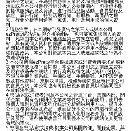
關法令之規定，在為提供您個人業務及/或提供相關服務及
活動或為本公司進行行銷分析之必要範圍內，包括但不限
於提供服務訊息及資訊、進行贈品兌換活動、會員登錄及
驗證、廣告行銷、特別活動通知、新服務、新產品之通
知、行銷分析等用途等，蒐集、處理及利用您的個人資
料。
2.請您注意，在本網站刊登廣告之第三人或與本公司
ezPretty網站連結與介接的網站，也可能蒐集您個人的資
料，凡經由本公司網站連結至第三方獨立管理、經營之網
站，其有關個人資料的保護，適用第三方或各該網站個別
的隱私權保護政策，其資料處理措施不適用本網站之隱私
權保護政策，本公司對於該等第三人或連結網站之行為不
負連帶責任。
3.本公司所屬ezPretty平台根據店家或消費者所要求的服務
功能需求或服務平台問題，本公司可使用您之前建立資料
及現在或過去在網站上的行為所取得之其他資料 (包括但
不限於手機作業系統、手機型號、手機帳號、APP設定參
數及其他資料)，來解決爭議、檢修障礙問題及執行本公司
的會員合約，本公司也有可能檢視多個會員以確認問題所
在或解決爭議。
4.您(店家或消費者)同意本公司之營運平台、集團內部、關
係企業、與有合作關係之業務夥伴交叉行銷使用，使用去
除個人識別化資料來強化統計分析網站利用方式、提升本
公司服務的內容及產品，進而提升本公司的市場行銷及促
銷、並且根據客戶的需求定義個人化製服務介面、網頁設
計及服務，這些使用改善並且調整本公司的網站使其更符
合您的需求。
5.您同意您(店家或消費者)本公司集團內部、關係企業、與