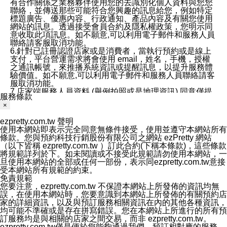
有合作關係之業務夥伴使用您的去識別化個人資料與您您
聯絡，並傳送那些可能符合您興趣的訊息給您，例如特定
標題廣告、優惠內容、行政通知、產品內容及有關您使用
網站的訊息。透過接受會員合約及隱私權政策，您明示同
意收取此項訊息。如不願意,可以利用電子郵件和服務人員
聯絡請客服取消功能。
6.針對已註冊認證店家或是消費者，當執行預約或是線上
支付，平台營運需求將會使用 email，姓名，手機，授權
之通訊帳號，來推播系統資訊或提醒訊息，以提升服務體
驗價值。如不願意,可以利用電子郵件和服務人員聯絡請客
服取消功能。
7.店家端服務人員資料 (舉例拍照或是地理資訊) 同意僅提
服務條款
供所屬店家管理人員可以使用消費者的作品集資料和員工
×
打卡個人圖像行為。本公司及ezPretty平台不會做任何使
用。
ezpretty.com.tw 聲明
三、本公司對您個人資料的揭露
使用本網站即表示完全同意無條件接受，使用並遵守本網站所有
1.基於現有服務平台的監管環境，預約科技保證不會揭露
條款。您與預約科技行銷股份有限公司之網站 ezPretty 網站
任何店家的營運資訊，且預約科技和店家均不能洩露消費
（以下皆稱 ezpretty.com.tw ）訂此合約(下稱本條款)，這些條款
者的個人資料。然而，在某些情況下，本公司可能會因受
將規範詳列於下。如未閱讀或不接受此規範請勿使用本網站，一
政府要求或法律規定，而被迫向政府或第三方提供資料。
旦使用本網站的全部或任何一部份，表示同ezpretty.com.tw意接
第三方也可能非法地攔截或存取傳輸的私人通訊，或會員
受本網站所有規範的約束。
可能濫用或誤用從本公司網站獲得的您的資料。因此，儘
免責規範
管本公司使用企業標準的保護措施來保護您的隱私，本公
您要注意，ezpretty.com.tw 不保證本網站上所發佈的資訊均無
司並未承諾您的個人識別資料或私人通訊將永遠保密。
誤，在使用本網站時，您要意識到本網站上所發佈的有關預約店
2.根據本公司的政策，本公司不會將涉及您的個人識別資
家的詳細資訊，以及與預訂服務相關資訊在內的其他各種資訊，
料出租或出售給第三方。
均可能不準確或是存在拼寫錯誤。您在本網站上所進行的所有預
3. 本公司、所屬集團、關係企業或與其合作行銷之第三方
訂服務均是與相關的店家之間交易，而非 ezpretty.com.tw。
業務合作公司會在您同意之情形下，始得利用您的個人資
ezpretty.com.tw僅是便於您能夠通過我們，預訂相對應的服務。