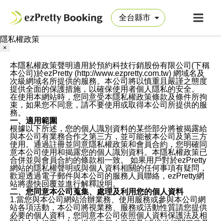
隱私權政策
×
本隱私權政策聲明適用於預約科技行銷股份有限公司(下稱
本公司)於ezPretty (http://www.ezpretty.com.tw) 網域名及
次級網域名所提供的服務。本公司將以慎重且嚴謹之態度
提供全面的保護措施，以確保使用者個人隱私的安全。
在使用本網站時，您同意受本隱私權政策條款及條件所拘
束，如果您不同意，請不要使用或取得本公司所提供的服
務。
一、適用範圍
根據以下所述，您的個人識別資料的某些部分將被揭露給
與本公司有業務合作之第三方，並可能被本公司及第三方
使用。通過註冊並同意隱私權政策和會員合約，您明確同
意本公司使用和揭露您的個人識別資料。本隱私權政策已
合併並與會員合約的條款相一致。 如果用戶對於ezPretty
網站的隱私權聲明或與個人資料相關的任何事項有疑問，
歡迎透過電子郵件與本公司的服務人員聯絡，ezPretty網
站將盡快回覆並進行解釋說明。
二、您同意本公司蒐集、處理及利用您的個人資料
1.當您與本公司網站洽辦業務、使用服務或參與本公司網
站各項活動，本公司將視業務、服務或活動性質請您提供
必要的個人資料，您同意本公司依照個人資料保護法及相