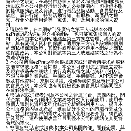
關法令之規定，在為提供您個人業務及/或提供相關服務及
活動或為本公司進行行銷分析之必要範圍內，包括但不限
於提供服務訊息及資訊、進行贈品兌換活動、會員登錄及
驗證、廣告行銷、特別活動通知、新服務、新產品之通
知、行銷分析等用途等，蒐集、處理及利用您的個人資
料。
2.請您注意，在本網站刊登廣告之第三人或與本公司
ezPretty網站連結與介接的網站，也可能蒐集您個人的資
料，凡經由本公司網站連結至第三方獨立管理、經營之網
站，其有關個人資料的保護，適用第三方或各該網站個別
的隱私權保護政策，其資料處理措施不適用本網站之隱私
權保護政策，本公司對於該等第三人或連結網站之行為不
負連帶責任。
3.本公司所屬ezPretty平台根據店家或消費者所要求的服務
功能需求或服務平台問題，本公司可使用您之前建立資料
及現在或過去在網站上的行為所取得之其他資料 (包括但
不限於手機作業系統、手機型號、手機帳號、APP設定參
數及其他資料)，來解決爭議、檢修障礙問題及執行本公司
的會員合約，本公司也有可能檢視多個會員以確認問題所
在或解決爭議。
4.您(店家或消費者)同意本公司之營運平台、集團內部、關
係企業、與有合作關係之業務夥伴交叉行銷使用，使用去
除個人識別化資料來強化統計分析網站利用方式、提升本
公司服務的內容及產品，進而提升本公司的市場行銷及促
銷、並且根據客戶的需求定義個人化製服務介面、網頁設
計及服務，這些使用改善並且調整本公司的網站使其更符
合您的需求。
5.您同意您(店家或消費者)本公司集團內部、關係企業、與