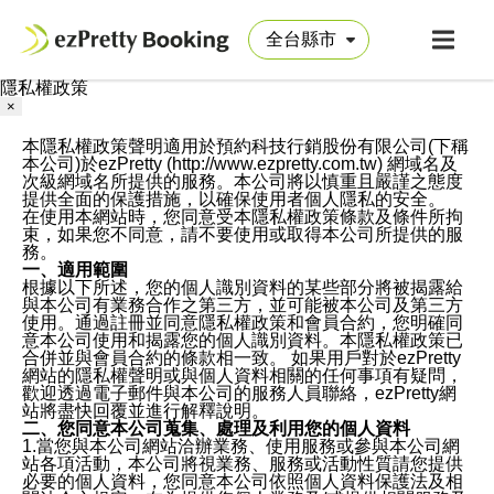
隱私權政策
×
本隱私權政策聲明適用於預約科技行銷股份有限公司(下稱
本公司)於ezPretty (http://www.ezpretty.com.tw) 網域名及
次級網域名所提供的服務。本公司將以慎重且嚴謹之態度
提供全面的保護措施，以確保使用者個人隱私的安全。
在使用本網站時，您同意受本隱私權政策條款及條件所拘
束，如果您不同意，請不要使用或取得本公司所提供的服
務。
一、適用範圍
根據以下所述，您的個人識別資料的某些部分將被揭露給
與本公司有業務合作之第三方，並可能被本公司及第三方
使用。通過註冊並同意隱私權政策和會員合約，您明確同
意本公司使用和揭露您的個人識別資料。本隱私權政策已
合併並與會員合約的條款相一致。 如果用戶對於ezPretty
網站的隱私權聲明或與個人資料相關的任何事項有疑問，
歡迎透過電子郵件與本公司的服務人員聯絡，ezPretty網
站將盡快回覆並進行解釋說明。
二、您同意本公司蒐集、處理及利用您的個人資料
1.當您與本公司網站洽辦業務、使用服務或參與本公司網
站各項活動，本公司將視業務、服務或活動性質請您提供
必要的個人資料，您同意本公司依照個人資料保護法及相