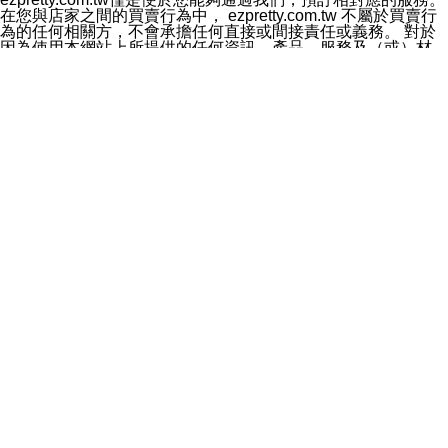
料於行銷活動資訊、商品訊息或新服務等相關行銷，且於
在您與店家之間的買賣行為中， ezpretty.com.tw 不屬於買賣行
首次行銷時，將提供您表示拒絕行銷之方式，本公司不會
為的任何相關方，不會承擔任何直接或間接責任或義務。 對於
向您索取相關費用。如您拒絕接受行銷服務或嗣後欲拒絕
因為使用本網站上所提供的任何資訊、產品、服務及（或）材
時，均可隨時通知本公司，本公司、所屬集團、關係企業
料，而產生或導致的任何損失或損害，ezpretty.com.tw 及其管
或與其合作行銷之第三方業務合作公司或第三方業務合作
理人員、員工或代表人均對此不承擔任何責任。 儘管
公司將立即停止利用您的個人資料行銷。
ezpretty.com.tw 已經盡了適當努力確保本網站上所列的服務符
四、個人資料利用之期間、地區、對象及方式如下
合合理的標準，仍不得將本網站內所列出的任何服務視為
1.期間：您同意於本公司存續期間或依法令之資料保存期
ezpretty.com.tw 推薦的服務，或是認為其代表該服務將會適用
間內，以及您的個人資料蒐集之目的消失或期限屆滿時，
於該用戶。如果該服務不適用於您，ezpretty.com.tw 將對此不
本公司得繼續保存、處理或利用您的個人資料。
承擔任何責任。
2.地區：就中華民國領域內。
網站使用者的守法義務及承諾
3.對象：本公司所屬公司(本公司)及其分公司、本公司之關
本條款構成您與 ezPretty 間之有效契約。 本條款中如有一部無
係企業、其他與本公司有業務往來或合作之機構。
效時，不影響其他條款之效力。 本條款如有未盡之處，雙方均
4.方式：以電話、簡訊、電子郵件、紙本或其他合於當時
應依誠實信用、平等互惠原則，共商解決之道。
科技之適當方式作個人資料之利用，(包括任何依法得利用
年齡和責任
之方式，但不限於使用於本網站或與外部合作之行銷)並於
你向 ezpretty.com.tw您確認您已經達到使用本網站的合法年
法令容許之範圍內，為行銷建檔、揭露、轉介或交互運用
齡。可以針對您在使用本網站時產生的任何責任，形成有約束力
予本公司及其合作對象。
的法律責任。您理解使用本網站時及他人使用您的登錄資訊使用
五、個人資料之類別
本網站時所產生的交易責任。
本聲明所指之個人資料類別如下:
網站連結
1.您提供之資料，包括您的姓名、性別、連絡方式(包括但
本網站可能包含有通往ezpretty.com.tw以外的其他方所運營網站
不限於電話、E-MAIL及地址等)、服務單位、職稱、為完
的超連結。此類超連結僅提供用於參考。此類網站不是由
成收款或付款所需之資料、IＰ位址、及其他得以直接或間
ezpretty.com.tw 控制，我們對其內容不承擔任何責任。在本網
接識別使用者身分之個人資料，及執行職務或業務之必要
站上加入通往此類網站的超連結，並非暗示我們贊同此類網站上
範圍內所需蒐集、處理及利用的個人資料。
的材料或是與其經營人之間存在任何聯繫。
2.為提升服務品質，本公司會依照所提供服務之性質，記
智慧財產權聲明
錄使用者的IP位址、以及在本公司內的瀏覽活動(例如，使
本網站上的所有資訊、內容、圖片、文字、聲音、圖像22、按
用者所使用的軟硬體、所點選的網頁)等資料，但是這些資
鈕、商標、服務標章及商品名稱均受中華民國國家法律及國際條