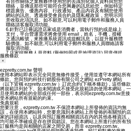
有合作關係之業務夥伴使用您的去識別化個人資料與您您
聯絡，並傳送那些可能符合您興趣的訊息給您，例如特定
標題廣告、優惠內容、行政通知、產品內容及有關您使用
網站的訊息。透過接受會員合約及隱私權政策，您明示同
意收取此項訊息。如不願意,可以利用電子郵件和服務人員
聯絡請客服取消功能。
6.針對已註冊認證店家或是消費者，當執行預約或是線上
支付，平台營運需求將會使用 email，姓名，手機，授權
之通訊帳號，來推播系統資訊或提醒訊息，以提升服務體
驗價值。如不願意,可以利用電子郵件和服務人員聯絡請客
服取消功能。
7.店家端服務人員資料 (舉例拍照或是地理資訊) 同意僅提
服務條款
供所屬店家管理人員可以使用消費者的作品集資料和員工
×
打卡個人圖像行為。本公司及ezPretty平台不會做任何使
用。
ezpretty.com.tw 聲明
三、本公司對您個人資料的揭露
使用本網站即表示完全同意無條件接受，使用並遵守本網站所有
1.基於現有服務平台的監管環境，預約科技保證不會揭露
條款。您與預約科技行銷股份有限公司之網站 ezPretty 網站
任何店家的營運資訊，且預約科技和店家均不能洩露消費
（以下皆稱 ezpretty.com.tw ）訂此合約(下稱本條款)，這些條款
者的個人資料。然而，在某些情況下，本公司可能會因受
將規範詳列於下。如未閱讀或不接受此規範請勿使用本網站，一
政府要求或法律規定，而被迫向政府或第三方提供資料。
旦使用本網站的全部或任何一部份，表示同ezpretty.com.tw意接
第三方也可能非法地攔截或存取傳輸的私人通訊，或會員
受本網站所有規範的約束。
可能濫用或誤用從本公司網站獲得的您的資料。因此，儘
免責規範
管本公司使用企業標準的保護措施來保護您的隱私，本公
您要注意，ezpretty.com.tw 不保證本網站上所發佈的資訊均無
司並未承諾您的個人識別資料或私人通訊將永遠保密。
誤，在使用本網站時，您要意識到本網站上所發佈的有關預約店
2.根據本公司的政策，本公司不會將涉及您的個人識別資
家的詳細資訊，以及與預訂服務相關資訊在內的其他各種資訊，
料出租或出售給第三方。
均可能不準確或是存在拼寫錯誤。您在本網站上所進行的所有預
3. 本公司、所屬集團、關係企業或與其合作行銷之第三方
訂服務均是與相關的店家之間交易，而非 ezpretty.com.tw。
業務合作公司會在您同意之情形下，始得利用您的個人資
ezpretty.com.tw僅是便於您能夠通過我們，預訂相對應的服務。