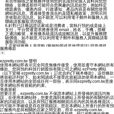
有合作關係之業務夥伴使用您的去識別化個人資料與您您
聯絡，並傳送那些可能符合您興趣的訊息給您，例如特定
標題廣告、優惠內容、行政通知、產品內容及有關您使用
網站的訊息。透過接受會員合約及隱私權政策，您明示同
意收取此項訊息。如不願意,可以利用電子郵件和服務人員
聯絡請客服取消功能。
6.針對已註冊認證店家或是消費者，當執行預約或是線上
支付，平台營運需求將會使用 email，姓名，手機，授權
之通訊帳號，來推播系統資訊或提醒訊息，以提升服務體
驗價值。如不願意,可以利用電子郵件和服務人員聯絡請客
服取消功能。
7.店家端服務人員資料 (舉例拍照或是地理資訊) 同意僅提
服務條款
供所屬店家管理人員可以使用消費者的作品集資料和員工
×
打卡個人圖像行為。本公司及ezPretty平台不會做任何使
用。
ezpretty.com.tw 聲明
三、本公司對您個人資料的揭露
使用本網站即表示完全同意無條件接受，使用並遵守本網站所有
1.基於現有服務平台的監管環境，預約科技保證不會揭露
條款。您與預約科技行銷股份有限公司之網站 ezPretty 網站
任何店家的營運資訊，且預約科技和店家均不能洩露消費
（以下皆稱 ezpretty.com.tw ）訂此合約(下稱本條款)，這些條款
者的個人資料。然而，在某些情況下，本公司可能會因受
將規範詳列於下。如未閱讀或不接受此規範請勿使用本網站，一
政府要求或法律規定，而被迫向政府或第三方提供資料。
旦使用本網站的全部或任何一部份，表示同ezpretty.com.tw意接
第三方也可能非法地攔截或存取傳輸的私人通訊，或會員
受本網站所有規範的約束。
可能濫用或誤用從本公司網站獲得的您的資料。因此，儘
免責規範
管本公司使用企業標準的保護措施來保護您的隱私，本公
您要注意，ezpretty.com.tw 不保證本網站上所發佈的資訊均無
司並未承諾您的個人識別資料或私人通訊將永遠保密。
誤，在使用本網站時，您要意識到本網站上所發佈的有關預約店
2.根據本公司的政策，本公司不會將涉及您的個人識別資
家的詳細資訊，以及與預訂服務相關資訊在內的其他各種資訊，
料出租或出售給第三方。
均可能不準確或是存在拼寫錯誤。您在本網站上所進行的所有預
3. 本公司、所屬集團、關係企業或與其合作行銷之第三方
訂服務均是與相關的店家之間交易，而非 ezpretty.com.tw。
業務合作公司會在您同意之情形下，始得利用您的個人資
ezpretty.com.tw僅是便於您能夠通過我們，預訂相對應的服務。