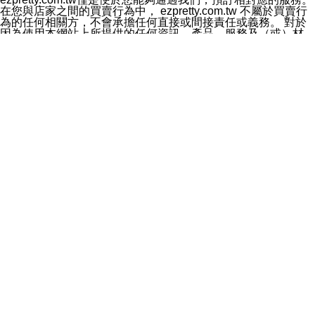
料於行銷活動資訊、商品訊息或新服務等相關行銷，且於
在您與店家之間的買賣行為中， ezpretty.com.tw 不屬於買賣行
首次行銷時，將提供您表示拒絕行銷之方式，本公司不會
為的任何相關方，不會承擔任何直接或間接責任或義務。 對於
向您索取相關費用。如您拒絕接受行銷服務或嗣後欲拒絕
因為使用本網站上所提供的任何資訊、產品、服務及（或）材
時，均可隨時通知本公司，本公司、所屬集團、關係企業
料，而產生或導致的任何損失或損害，ezpretty.com.tw 及其管
或與其合作行銷之第三方業務合作公司或第三方業務合作
理人員、員工或代表人均對此不承擔任何責任。 儘管
公司將立即停止利用您的個人資料行銷。
ezpretty.com.tw 已經盡了適當努力確保本網站上所列的服務符
四、個人資料利用之期間、地區、對象及方式如下
合合理的標準，仍不得將本網站內所列出的任何服務視為
1.期間：您同意於本公司存續期間或依法令之資料保存期
ezpretty.com.tw 推薦的服務，或是認為其代表該服務將會適用
間內，以及您的個人資料蒐集之目的消失或期限屆滿時，
於該用戶。如果該服務不適用於您，ezpretty.com.tw 將對此不
本公司得繼續保存、處理或利用您的個人資料。
承擔任何責任。
2.地區：就中華民國領域內。
網站使用者的守法義務及承諾
3.對象：本公司所屬公司(本公司)及其分公司、本公司之關
本條款構成您與 ezPretty 間之有效契約。 本條款中如有一部無
係企業、其他與本公司有業務往來或合作之機構。
效時，不影響其他條款之效力。 本條款如有未盡之處，雙方均
4.方式：以電話、簡訊、電子郵件、紙本或其他合於當時
應依誠實信用、平等互惠原則，共商解決之道。
科技之適當方式作個人資料之利用，(包括任何依法得利用
年齡和責任
之方式，但不限於使用於本網站或與外部合作之行銷)並於
你向 ezpretty.com.tw您確認您已經達到使用本網站的合法年
法令容許之範圍內，為行銷建檔、揭露、轉介或交互運用
齡。可以針對您在使用本網站時產生的任何責任，形成有約束力
予本公司及其合作對象。
的法律責任。您理解使用本網站時及他人使用您的登錄資訊使用
五、個人資料之類別
本網站時所產生的交易責任。
本聲明所指之個人資料類別如下:
網站連結
1.您提供之資料，包括您的姓名、性別、連絡方式(包括但
本網站可能包含有通往ezpretty.com.tw以外的其他方所運營網站
不限於電話、E-MAIL及地址等)、服務單位、職稱、為完
的超連結。此類超連結僅提供用於參考。此類網站不是由
成收款或付款所需之資料、IＰ位址、及其他得以直接或間
ezpretty.com.tw 控制，我們對其內容不承擔任何責任。在本網
接識別使用者身分之個人資料，及執行職務或業務之必要
站上加入通往此類網站的超連結，並非暗示我們贊同此類網站上
範圍內所需蒐集、處理及利用的個人資料。
的材料或是與其經營人之間存在任何聯繫。
2.為提升服務品質，本公司會依照所提供服務之性質，記
智慧財產權聲明
錄使用者的IP位址、以及在本公司內的瀏覽活動(例如，使
本網站上的所有資訊、內容、圖片、文字、聲音、圖像22、按
用者所使用的軟硬體、所點選的網頁)等資料，但是這些資
鈕、商標、服務標章及商品名稱均受中華民國國家法律及國際條