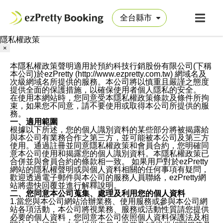
隱私權政策
×
本隱私權政策聲明適用於預約科技行銷股份有限公司(下稱
本公司)於ezPretty (http://www.ezpretty.com.tw) 網域名及
次級網域名所提供的服務。本公司將以慎重且嚴謹之態度
提供全面的保護措施，以確保使用者個人隱私的安全。
在使用本網站時，您同意受本隱私權政策條款及條件所拘
束，如果您不同意，請不要使用或取得本公司所提供的服
務。
一、適用範圍
根據以下所述，您的個人識別資料的某些部分將被揭露給
與本公司有業務合作之第三方，並可能被本公司及第三方
使用。通過註冊並同意隱私權政策和會員合約，您明確同
意本公司使用和揭露您的個人識別資料。本隱私權政策已
合併並與會員合約的條款相一致。 如果用戶對於ezPretty
網站的隱私權聲明或與個人資料相關的任何事項有疑問，
歡迎透過電子郵件與本公司的服務人員聯絡，ezPretty網
站將盡快回覆並進行解釋說明。
二、您同意本公司蒐集、處理及利用您的個人資料
1.當您與本公司網站洽辦業務、使用服務或參與本公司網
站各項活動，本公司將視業務、服務或活動性質請您提供
必要的個人資料，您同意本公司依照個人資料保護法及相