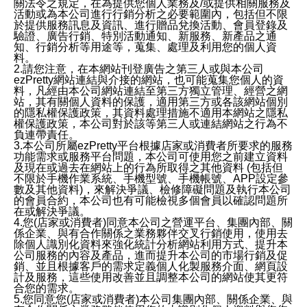
關法令之規定，在為提供您個人業務及/或提供相關服務及
活動或為本公司進行行銷分析之必要範圍內，包括但不限
於提供服務訊息及資訊、進行贈品兌換活動、會員登錄及
驗證、廣告行銷、特別活動通知、新服務、新產品之通
知、行銷分析等用途等，蒐集、處理及利用您的個人資
料。
2.請您注意，在本網站刊登廣告之第三人或與本公司
ezPretty網站連結與介接的網站，也可能蒐集您個人的資
料，凡經由本公司網站連結至第三方獨立管理、經營之網
站，其有關個人資料的保護，適用第三方或各該網站個別
的隱私權保護政策，其資料處理措施不適用本網站之隱私
權保護政策，本公司對於該等第三人或連結網站之行為不
負連帶責任。
3.本公司所屬ezPretty平台根據店家或消費者所要求的服務
功能需求或服務平台問題，本公司可使用您之前建立資料
及現在或過去在網站上的行為所取得之其他資料 (包括但
不限於手機作業系統、手機型號、手機帳號、APP設定參
數及其他資料)，來解決爭議、檢修障礙問題及執行本公司
的會員合約，本公司也有可能檢視多個會員以確認問題所
在或解決爭議。
4.您(店家或消費者)同意本公司之營運平台、集團內部、關
係企業、與有合作關係之業務夥伴交叉行銷使用，使用去
除個人識別化資料來強化統計分析網站利用方式、提升本
公司服務的內容及產品，進而提升本公司的市場行銷及促
銷、並且根據客戶的需求定義個人化製服務介面、網頁設
計及服務，這些使用改善並且調整本公司的網站使其更符
合您的需求。
5.您同意您(店家或消費者)本公司集團內部、關係企業、與