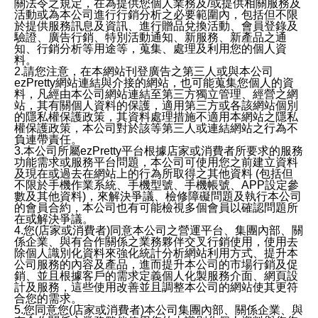
關法令之規定，在為提供您個人業務及/或提供相關服務及
活動或為本公司進行行銷分析之必要範圍內，包括但不限
於提供服務訊息及資訊、進行贈品兌換活動、會員登錄及
驗證、廣告行銷、特別活動通知、新服務、新產品之通
知、行銷分析等用途等，蒐集、處理及利用您的個人資
料。
2.請您注意，在本網站刊登廣告之第三人或與本公司
ezPretty網站連結與介接的網站，也可能蒐集您個人的資
料，凡經由本公司網站連結至第三方獨立管理、經營之網
站，其有關個人資料的保護，適用第三方或各該網站個別
的隱私權保護政策，其資料處理措施不適用本網站之隱私
權保護政策，本公司對於該等第三人或連結網站之行為不
負連帶責任。
3.本公司所屬ezPretty平台根據店家或消費者所要求的服務
功能需求或服務平台問題，本公司可使用您之前建立資料
及現在或過去在網站上的行為所取得之其他資料 (包括但
不限於手機作業系統、手機型號、手機帳號、APP設定參
數及其他資料)，來解決爭議、檢修障礙問題及執行本公司
的會員合約，本公司也有可能檢視多個會員以確認問題所
在或解決爭議。
4.您(店家或消費者)同意本公司之營運平台、集團內部、關
係企業、與有合作關係之業務夥伴交叉行銷使用，使用去
除個人識別化資料來強化統計分析網站利用方式、提升本
公司服務的內容及產品，進而提升本公司的市場行銷及促
銷、並且根據客戶的需求定義個人化製服務介面、網頁設
計及服務，這些使用改善並且調整本公司的網站使其更符
合您的需求。
5.您同意您(店家或消費者)本公司集團內部、關係企業、與