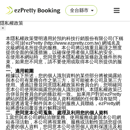
隱私權政策
×
本隱私權政策聲明適用於預約科技行銷股份有限公司(下稱
本公司)於ezPretty (http://www.ezpretty.com.tw) 網域名及
次級網域名所提供的服務。本公司將以慎重且嚴謹之態度
提供全面的保護措施，以確保使用者個人隱私的安全。
在使用本網站時，您同意受本隱私權政策條款及條件所拘
束，如果您不同意，請不要使用或取得本公司所提供的服
務。
一、適用範圍
根據以下所述，您的個人識別資料的某些部分將被揭露給
與本公司有業務合作之第三方，並可能被本公司及第三方
使用。通過註冊並同意隱私權政策和會員合約，您明確同
意本公司使用和揭露您的個人識別資料。本隱私權政策已
合併並與會員合約的條款相一致。 如果用戶對於ezPretty
網站的隱私權聲明或與個人資料相關的任何事項有疑問，
歡迎透過電子郵件與本公司的服務人員聯絡，ezPretty網
站將盡快回覆並進行解釋說明。
二、您同意本公司蒐集、處理及利用您的個人資料
1.當您與本公司網站洽辦業務、使用服務或參與本公司網
站各項活動，本公司將視業務、服務或活動性質請您提供
必要的個人資料，您同意本公司依照個人資料保護法及相