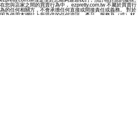
料於行銷活動資訊、商品訊息或新服務等相關行銷，且於
在您與店家之間的買賣行為中， ezpretty.com.tw 不屬於買賣行
首次行銷時，將提供您表示拒絕行銷之方式，本公司不會
為的任何相關方，不會承擔任何直接或間接責任或義務。 對於
向您索取相關費用。如您拒絕接受行銷服務或嗣後欲拒絕
因為使用本網站上所提供的任何資訊、產品、服務及（或）材
時，均可隨時通知本公司，本公司、所屬集團、關係企業
料，而產生或導致的任何損失或損害，ezpretty.com.tw 及其管
或與其合作行銷之第三方業務合作公司或第三方業務合作
理人員、員工或代表人均對此不承擔任何責任。 儘管
公司將立即停止利用您的個人資料行銷。
ezpretty.com.tw 已經盡了適當努力確保本網站上所列的服務符
四、個人資料利用之期間、地區、對象及方式如下
合合理的標準，仍不得將本網站內所列出的任何服務視為
1.期間：您同意於本公司存續期間或依法令之資料保存期
ezpretty.com.tw 推薦的服務，或是認為其代表該服務將會適用
間內，以及您的個人資料蒐集之目的消失或期限屆滿時，
於該用戶。如果該服務不適用於您，ezpretty.com.tw 將對此不
本公司得繼續保存、處理或利用您的個人資料。
承擔任何責任。
2.地區：就中華民國領域內。
網站使用者的守法義務及承諾
3.對象：本公司所屬公司(本公司)及其分公司、本公司之關
本條款構成您與 ezPretty 間之有效契約。 本條款中如有一部無
係企業、其他與本公司有業務往來或合作之機構。
效時，不影響其他條款之效力。 本條款如有未盡之處，雙方均
4.方式：以電話、簡訊、電子郵件、紙本或其他合於當時
應依誠實信用、平等互惠原則，共商解決之道。
科技之適當方式作個人資料之利用，(包括任何依法得利用
年齡和責任
之方式，但不限於使用於本網站或與外部合作之行銷)並於
你向 ezpretty.com.tw您確認您已經達到使用本網站的合法年
法令容許之範圍內，為行銷建檔、揭露、轉介或交互運用
齡。可以針對您在使用本網站時產生的任何責任，形成有約束力
予本公司及其合作對象。
的法律責任。您理解使用本網站時及他人使用您的登錄資訊使用
五、個人資料之類別
本網站時所產生的交易責任。
本聲明所指之個人資料類別如下:
網站連結
1.您提供之資料，包括您的姓名、性別、連絡方式(包括但
本網站可能包含有通往ezpretty.com.tw以外的其他方所運營網站
不限於電話、E-MAIL及地址等)、服務單位、職稱、為完
的超連結。此類超連結僅提供用於參考。此類網站不是由
成收款或付款所需之資料、IＰ位址、及其他得以直接或間
ezpretty.com.tw 控制，我們對其內容不承擔任何責任。在本網
接識別使用者身分之個人資料，及執行職務或業務之必要
站上加入通往此類網站的超連結，並非暗示我們贊同此類網站上
範圍內所需蒐集、處理及利用的個人資料。
的材料或是與其經營人之間存在任何聯繫。
2.為提升服務品質，本公司會依照所提供服務之性質，記
智慧財產權聲明
錄使用者的IP位址、以及在本公司內的瀏覽活動(例如，使
本網站上的所有資訊、內容、圖片、文字、聲音、圖像22、按
用者所使用的軟硬體、所點選的網頁)等資料，但是這些資
鈕、商標、服務標章及商品名稱均受中華民國國家法律及國際條