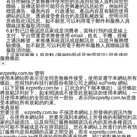
有合作關係之業務夥伴使用您的去識別化個人資料與您您
聯絡，並傳送那些可能符合您興趣的訊息給您，例如特定
標題廣告、優惠內容、行政通知、產品內容及有關您使用
網站的訊息。透過接受會員合約及隱私權政策，您明示同
意收取此項訊息。如不願意,可以利用電子郵件和服務人員
聯絡請客服取消功能。
6.針對已註冊認證店家或是消費者，當執行預約或是線上
支付，平台營運需求將會使用 email，姓名，手機，授權
之通訊帳號，來推播系統資訊或提醒訊息，以提升服務體
驗價值。如不願意,可以利用電子郵件和服務人員聯絡請客
服取消功能。
7.店家端服務人員資料 (舉例拍照或是地理資訊) 同意僅提
服務條款
供所屬店家管理人員可以使用消費者的作品集資料和員工
×
打卡個人圖像行為。本公司及ezPretty平台不會做任何使
用。
ezpretty.com.tw 聲明
三、本公司對您個人資料的揭露
使用本網站即表示完全同意無條件接受，使用並遵守本網站所有
1.基於現有服務平台的監管環境，預約科技保證不會揭露
條款。您與預約科技行銷股份有限公司之網站 ezPretty 網站
任何店家的營運資訊，且預約科技和店家均不能洩露消費
（以下皆稱 ezpretty.com.tw ）訂此合約(下稱本條款)，這些條款
者的個人資料。然而，在某些情況下，本公司可能會因受
將規範詳列於下。如未閱讀或不接受此規範請勿使用本網站，一
政府要求或法律規定，而被迫向政府或第三方提供資料。
旦使用本網站的全部或任何一部份，表示同ezpretty.com.tw意接
第三方也可能非法地攔截或存取傳輸的私人通訊，或會員
受本網站所有規範的約束。
可能濫用或誤用從本公司網站獲得的您的資料。因此，儘
免責規範
管本公司使用企業標準的保護措施來保護您的隱私，本公
您要注意，ezpretty.com.tw 不保證本網站上所發佈的資訊均無
司並未承諾您的個人識別資料或私人通訊將永遠保密。
誤，在使用本網站時，您要意識到本網站上所發佈的有關預約店
2.根據本公司的政策，本公司不會將涉及您的個人識別資
家的詳細資訊，以及與預訂服務相關資訊在內的其他各種資訊，
料出租或出售給第三方。
均可能不準確或是存在拼寫錯誤。您在本網站上所進行的所有預
3. 本公司、所屬集團、關係企業或與其合作行銷之第三方
訂服務均是與相關的店家之間交易，而非 ezpretty.com.tw。
業務合作公司會在您同意之情形下，始得利用您的個人資
ezpretty.com.tw僅是便於您能夠通過我們，預訂相對應的服務。