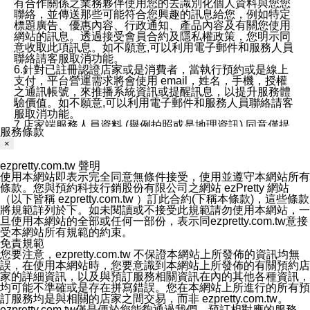
有合作關係之業務夥伴使用您的去識別化個人資料與您您
聯絡，並傳送那些可能符合您興趣的訊息給您，例如特定
標題廣告、優惠內容、行政通知、產品內容及有關您使用
網站的訊息。透過接受會員合約及隱私權政策，您明示同
意收取此項訊息。如不願意,可以利用電子郵件和服務人員
聯絡請客服取消功能。
6.針對已註冊認證店家或是消費者，當執行預約或是線上
支付，平台營運需求將會使用 email，姓名，手機，授權
之通訊帳號，來推播系統資訊或提醒訊息，以提升服務體
驗價值。如不願意,可以利用電子郵件和服務人員聯絡請客
服取消功能。
7.店家端服務人員資料 (舉例拍照或是地理資訊) 同意僅提
服務條款
供所屬店家管理人員可以使用消費者的作品集資料和員工
×
打卡個人圖像行為。本公司及ezPretty平台不會做任何使
用。
ezpretty.com.tw 聲明
三、本公司對您個人資料的揭露
使用本網站即表示完全同意無條件接受，使用並遵守本網站所有
1.基於現有服務平台的監管環境，預約科技保證不會揭露
條款。您與預約科技行銷股份有限公司之網站 ezPretty 網站
任何店家的營運資訊，且預約科技和店家均不能洩露消費
（以下皆稱 ezpretty.com.tw ）訂此合約(下稱本條款)，這些條款
者的個人資料。然而，在某些情況下，本公司可能會因受
將規範詳列於下。如未閱讀或不接受此規範請勿使用本網站，一
政府要求或法律規定，而被迫向政府或第三方提供資料。
旦使用本網站的全部或任何一部份，表示同ezpretty.com.tw意接
第三方也可能非法地攔截或存取傳輸的私人通訊，或會員
受本網站所有規範的約束。
可能濫用或誤用從本公司網站獲得的您的資料。因此，儘
免責規範
管本公司使用企業標準的保護措施來保護您的隱私，本公
您要注意，ezpretty.com.tw 不保證本網站上所發佈的資訊均無
司並未承諾您的個人識別資料或私人通訊將永遠保密。
誤，在使用本網站時，您要意識到本網站上所發佈的有關預約店
2.根據本公司的政策，本公司不會將涉及您的個人識別資
家的詳細資訊，以及與預訂服務相關資訊在內的其他各種資訊，
料出租或出售給第三方。
均可能不準確或是存在拼寫錯誤。您在本網站上所進行的所有預
3. 本公司、所屬集團、關係企業或與其合作行銷之第三方
訂服務均是與相關的店家之間交易，而非 ezpretty.com.tw。
業務合作公司會在您同意之情形下，始得利用您的個人資
ezpretty.com.tw僅是便於您能夠通過我們，預訂相對應的服務。