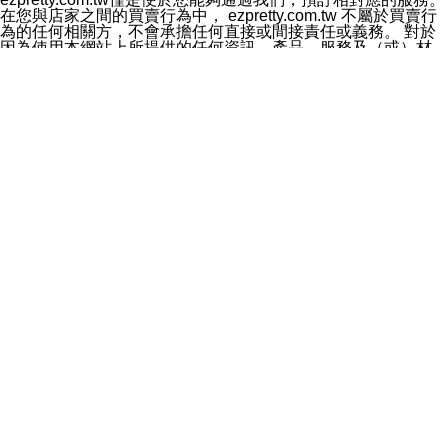
料於行銷活動資訊、商品訊息或新服務等相關行銷，且於
在您與店家之間的買賣行為中， ezpretty.com.tw 不屬於買賣行
首次行銷時，將提供您表示拒絕行銷之方式，本公司不會
為的任何相關方，不會承擔任何直接或間接責任或義務。 對於
向您索取相關費用。如您拒絕接受行銷服務或嗣後欲拒絕
因為使用本網站上所提供的任何資訊、產品、服務及（或）材
時，均可隨時通知本公司，本公司、所屬集團、關係企業
料，而產生或導致的任何損失或損害，ezpretty.com.tw 及其管
或與其合作行銷之第三方業務合作公司或第三方業務合作
理人員、員工或代表人均對此不承擔任何責任。 儘管
公司將立即停止利用您的個人資料行銷。
ezpretty.com.tw 已經盡了適當努力確保本網站上所列的服務符
四、個人資料利用之期間、地區、對象及方式如下
合合理的標準，仍不得將本網站內所列出的任何服務視為
1.期間：您同意於本公司存續期間或依法令之資料保存期
ezpretty.com.tw 推薦的服務，或是認為其代表該服務將會適用
間內，以及您的個人資料蒐集之目的消失或期限屆滿時，
於該用戶。如果該服務不適用於您，ezpretty.com.tw 將對此不
本公司得繼續保存、處理或利用您的個人資料。
承擔任何責任。
2.地區：就中華民國領域內。
網站使用者的守法義務及承諾
3.對象：本公司所屬公司(本公司)及其分公司、本公司之關
本條款構成您與 ezPretty 間之有效契約。 本條款中如有一部無
係企業、其他與本公司有業務往來或合作之機構。
效時，不影響其他條款之效力。 本條款如有未盡之處，雙方均
4.方式：以電話、簡訊、電子郵件、紙本或其他合於當時
應依誠實信用、平等互惠原則，共商解決之道。
科技之適當方式作個人資料之利用，(包括任何依法得利用
年齡和責任
之方式，但不限於使用於本網站或與外部合作之行銷)並於
你向 ezpretty.com.tw您確認您已經達到使用本網站的合法年
法令容許之範圍內，為行銷建檔、揭露、轉介或交互運用
齡。可以針對您在使用本網站時產生的任何責任，形成有約束力
予本公司及其合作對象。
的法律責任。您理解使用本網站時及他人使用您的登錄資訊使用
五、個人資料之類別
本網站時所產生的交易責任。
本聲明所指之個人資料類別如下:
網站連結
1.您提供之資料，包括您的姓名、性別、連絡方式(包括但
本網站可能包含有通往ezpretty.com.tw以外的其他方所運營網站
不限於電話、E-MAIL及地址等)、服務單位、職稱、為完
的超連結。此類超連結僅提供用於參考。此類網站不是由
成收款或付款所需之資料、IＰ位址、及其他得以直接或間
ezpretty.com.tw 控制，我們對其內容不承擔任何責任。在本網
接識別使用者身分之個人資料，及執行職務或業務之必要
站上加入通往此類網站的超連結，並非暗示我們贊同此類網站上
範圍內所需蒐集、處理及利用的個人資料。
的材料或是與其經營人之間存在任何聯繫。
2.為提升服務品質，本公司會依照所提供服務之性質，記
智慧財產權聲明
錄使用者的IP位址、以及在本公司內的瀏覽活動(例如，使
本網站上的所有資訊、內容、圖片、文字、聲音、圖像22、按
用者所使用的軟硬體、所點選的網頁)等資料，但是這些資
鈕、商標、服務標章及商品名稱均受中華民國國家法律及國際條