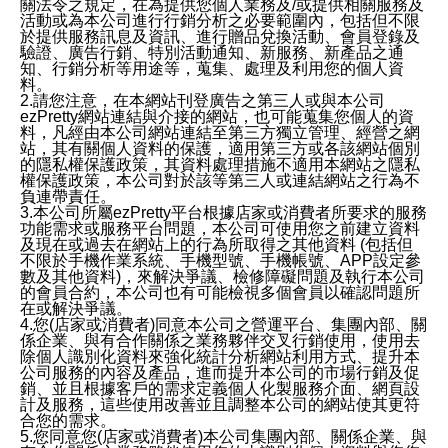
關法令之規定，在為提供您個人業務及/或提供相關服務及
活動或為本公司進行行銷分析之必要範圍內，包括但不限
於提供服務訊息及資訊、進行贈品兌換活動、會員登錄及
驗證、廣告行銷、特別活動通知、新服務、新產品之通
知、行銷分析等用途等，蒐集、處理及利用您的個人資
料。
2.請您注意，在本網站刊登廣告之第三人或與本公司
ezPretty網站連結與介接的網站，也可能蒐集您個人的資
料，凡經由本公司網站連結至第三方獨立管理、經營之網
站，其有關個人資料的保護，適用第三方或各該網站個別
的隱私權保護政策，其資料處理措施不適用本網站之隱私
權保護政策，本公司對於該等第三人或連結網站之行為不
負連帶責任。
3.本公司所屬ezPretty平台根據店家或消費者所要求的服務
功能需求或服務平台問題，本公司可使用您之前建立資料
及現在或過去在網站上的行為所取得之其他資料 (包括但
不限於手機作業系統、手機型號、手機帳號、APP設定參
數及其他資料)，來解決爭議、檢修障礙問題及執行本公司
的會員合約，本公司也有可能檢視多個會員以確認問題所
在或解決爭議。
4.您(店家或消費者)同意本公司之營運平台、集團內部、關
係企業、與有合作關係之業務夥伴交叉行銷使用，使用去
除個人識別化資料來強化統計分析網站利用方式、提升本
公司服務的內容及產品，進而提升本公司的市場行銷及促
銷、並且根據客戶的需求定義個人化製服務介面、網頁設
計及服務，這些使用改善並且調整本公司的網站使其更符
合您的需求。
5.您同意您(店家或消費者)本公司集團內部、關係企業、與