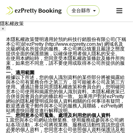
隱私權政策
×
本隱私權政策聲明適用於預約科技行銷股份有限公司(下稱
本公司)於ezPretty (http://www.ezpretty.com.tw) 網域名及
次級網域名所提供的服務。本公司將以慎重且嚴謹之態度
提供全面的保護措施，以確保使用者個人隱私的安全。
在使用本網站時，您同意受本隱私權政策條款及條件所拘
束，如果您不同意，請不要使用或取得本公司所提供的服
務。
一、適用範圍
根據以下所述，您的個人識別資料的某些部分將被揭露給
與本公司有業務合作之第三方，並可能被本公司及第三方
使用。通過註冊並同意隱私權政策和會員合約，您明確同
意本公司使用和揭露您的個人識別資料。本隱私權政策已
合併並與會員合約的條款相一致。 如果用戶對於ezPretty
網站的隱私權聲明或與個人資料相關的任何事項有疑問，
歡迎透過電子郵件與本公司的服務人員聯絡，ezPretty網
站將盡快回覆並進行解釋說明。
二、您同意本公司蒐集、處理及利用您的個人資料
1.當您與本公司網站洽辦業務、使用服務或參與本公司網
站各項活動，本公司將視業務、服務或活動性質請您提供
必要的個人資料，您同意本公司依照個人資料保護法及相