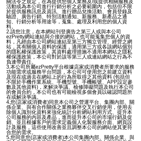
關法令之規定，在為提供您個人業務及/或提供相關服務及
活動或為本公司進行行銷分析之必要範圍內，包括但不限
於提供服務訊息及資訊、進行贈品兌換活動、會員登錄及
驗證、廣告行銷、特別活動通知、新服務、新產品之通
知、行銷分析等用途等，蒐集、處理及利用您的個人資
料。
2.請您注意，在本網站刊登廣告之第三人或與本公司
ezPretty網站連結與介接的網站，也可能蒐集您個人的資
料，凡經由本公司網站連結至第三方獨立管理、經營之網
站，其有關個人資料的保護，適用第三方或各該網站個別
的隱私權保護政策，其資料處理措施不適用本網站之隱私
權保護政策，本公司對於該等第三人或連結網站之行為不
負連帶責任。
3.本公司所屬ezPretty平台根據店家或消費者所要求的服務
功能需求或服務平台問題，本公司可使用您之前建立資料
及現在或過去在網站上的行為所取得之其他資料 (包括但
不限於手機作業系統、手機型號、手機帳號、APP設定參
數及其他資料)，來解決爭議、檢修障礙問題及執行本公司
的會員合約，本公司也有可能檢視多個會員以確認問題所
在或解決爭議。
4.您(店家或消費者)同意本公司之營運平台、集團內部、關
係企業、與有合作關係之業務夥伴交叉行銷使用，使用去
除個人識別化資料來強化統計分析網站利用方式、提升本
公司服務的內容及產品，進而提升本公司的市場行銷及促
銷、並且根據客戶的需求定義個人化製服務介面、網頁設
計及服務，這些使用改善並且調整本公司的網站使其更符
合您的需求。
5.您同意您(店家或消費者)本公司集團內部、關係企業、與