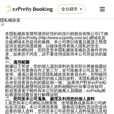
隱私權政策
×
本隱私權政策聲明適用於預約科技行銷股份有限公司(下稱
本公司)於ezPretty (http://www.ezpretty.com.tw) 網域名及
次級網域名所提供的服務。本公司將以慎重且嚴謹之態度
提供全面的保護措施，以確保使用者個人隱私的安全。
在使用本網站時，您同意受本隱私權政策條款及條件所拘
束，如果您不同意，請不要使用或取得本公司所提供的服
務。
一、適用範圍
根據以下所述，您的個人識別資料的某些部分將被揭露給
與本公司有業務合作之第三方，並可能被本公司及第三方
使用。通過註冊並同意隱私權政策和會員合約，您明確同
意本公司使用和揭露您的個人識別資料。本隱私權政策已
合併並與會員合約的條款相一致。 如果用戶對於ezPretty
網站的隱私權聲明或與個人資料相關的任何事項有疑問，
歡迎透過電子郵件與本公司的服務人員聯絡，ezPretty網
站將盡快回覆並進行解釋說明。
二、您同意本公司蒐集、處理及利用您的個人資料
1.當您與本公司網站洽辦業務、使用服務或參與本公司網
站各項活動，本公司將視業務、服務或活動性質請您提供
必要的個人資料，您同意本公司依照個人資料保護法及相