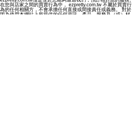
料於行銷活動資訊、商品訊息或新服務等相關行銷，且於
在您與店家之間的買賣行為中， ezpretty.com.tw 不屬於買賣行
首次行銷時，將提供您表示拒絕行銷之方式，本公司不會
為的任何相關方，不會承擔任何直接或間接責任或義務。 對於
向您索取相關費用。如您拒絕接受行銷服務或嗣後欲拒絕
因為使用本網站上所提供的任何資訊、產品、服務及（或）材
時，均可隨時通知本公司，本公司、所屬集團、關係企業
料，而產生或導致的任何損失或損害，ezpretty.com.tw 及其管
或與其合作行銷之第三方業務合作公司或第三方業務合作
理人員、員工或代表人均對此不承擔任何責任。 儘管
公司將立即停止利用您的個人資料行銷。
ezpretty.com.tw 已經盡了適當努力確保本網站上所列的服務符
四、個人資料利用之期間、地區、對象及方式如下
合合理的標準，仍不得將本網站內所列出的任何服務視為
1.期間：您同意於本公司存續期間或依法令之資料保存期
ezpretty.com.tw 推薦的服務，或是認為其代表該服務將會適用
間內，以及您的個人資料蒐集之目的消失或期限屆滿時，
於該用戶。如果該服務不適用於您，ezpretty.com.tw 將對此不
本公司得繼續保存、處理或利用您的個人資料。
承擔任何責任。
2.地區：就中華民國領域內。
網站使用者的守法義務及承諾
3.對象：本公司所屬公司(本公司)及其分公司、本公司之關
本條款構成您與 ezPretty 間之有效契約。 本條款中如有一部無
係企業、其他與本公司有業務往來或合作之機構。
效時，不影響其他條款之效力。 本條款如有未盡之處，雙方均
4.方式：以電話、簡訊、電子郵件、紙本或其他合於當時
應依誠實信用、平等互惠原則，共商解決之道。
科技之適當方式作個人資料之利用，(包括任何依法得利用
年齡和責任
之方式，但不限於使用於本網站或與外部合作之行銷)並於
你向 ezpretty.com.tw您確認您已經達到使用本網站的合法年
法令容許之範圍內，為行銷建檔、揭露、轉介或交互運用
齡。可以針對您在使用本網站時產生的任何責任，形成有約束力
予本公司及其合作對象。
的法律責任。您理解使用本網站時及他人使用您的登錄資訊使用
五、個人資料之類別
本網站時所產生的交易責任。
本聲明所指之個人資料類別如下:
網站連結
1.您提供之資料，包括您的姓名、性別、連絡方式(包括但
本網站可能包含有通往ezpretty.com.tw以外的其他方所運營網站
不限於電話、E-MAIL及地址等)、服務單位、職稱、為完
的超連結。此類超連結僅提供用於參考。此類網站不是由
成收款或付款所需之資料、IＰ位址、及其他得以直接或間
ezpretty.com.tw 控制，我們對其內容不承擔任何責任。在本網
接識別使用者身分之個人資料，及執行職務或業務之必要
站上加入通往此類網站的超連結，並非暗示我們贊同此類網站上
範圍內所需蒐集、處理及利用的個人資料。
的材料或是與其經營人之間存在任何聯繫。
2.為提升服務品質，本公司會依照所提供服務之性質，記
智慧財產權聲明
錄使用者的IP位址、以及在本公司內的瀏覽活動(例如，使
本網站上的所有資訊、內容、圖片、文字、聲音、圖像22、按
用者所使用的軟硬體、所點選的網頁)等資料，但是這些資
鈕、商標、服務標章及商品名稱均受中華民國國家法律及國際條