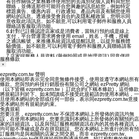
有合作關係之業務夥伴使用您的去識別化個人資料與您您
聯絡，並傳送那些可能符合您興趣的訊息給您，例如特定
標題廣告、優惠內容、行政通知、產品內容及有關您使用
網站的訊息。透過接受會員合約及隱私權政策，您明示同
意收取此項訊息。如不願意,可以利用電子郵件和服務人員
聯絡請客服取消功能。
6.針對已註冊認證店家或是消費者，當執行預約或是線上
支付，平台營運需求將會使用 email，姓名，手機，授權
之通訊帳號，來推播系統資訊或提醒訊息，以提升服務體
驗價值。如不願意,可以利用電子郵件和服務人員聯絡請客
服取消功能。
7.店家端服務人員資料 (舉例拍照或是地理資訊) 同意僅提
服務條款
供所屬店家管理人員可以使用消費者的作品集資料和員工
×
打卡個人圖像行為。本公司及ezPretty平台不會做任何使
用。
ezpretty.com.tw 聲明
三、本公司對您個人資料的揭露
使用本網站即表示完全同意無條件接受，使用並遵守本網站所有
1.基於現有服務平台的監管環境，預約科技保證不會揭露
條款。您與預約科技行銷股份有限公司之網站 ezPretty 網站
任何店家的營運資訊，且預約科技和店家均不能洩露消費
（以下皆稱 ezpretty.com.tw ）訂此合約(下稱本條款)，這些條款
者的個人資料。然而，在某些情況下，本公司可能會因受
將規範詳列於下。如未閱讀或不接受此規範請勿使用本網站，一
政府要求或法律規定，而被迫向政府或第三方提供資料。
旦使用本網站的全部或任何一部份，表示同ezpretty.com.tw意接
第三方也可能非法地攔截或存取傳輸的私人通訊，或會員
受本網站所有規範的約束。
可能濫用或誤用從本公司網站獲得的您的資料。因此，儘
免責規範
管本公司使用企業標準的保護措施來保護您的隱私，本公
您要注意，ezpretty.com.tw 不保證本網站上所發佈的資訊均無
司並未承諾您的個人識別資料或私人通訊將永遠保密。
誤，在使用本網站時，您要意識到本網站上所發佈的有關預約店
2.根據本公司的政策，本公司不會將涉及您的個人識別資
家的詳細資訊，以及與預訂服務相關資訊在內的其他各種資訊，
料出租或出售給第三方。
均可能不準確或是存在拼寫錯誤。您在本網站上所進行的所有預
3. 本公司、所屬集團、關係企業或與其合作行銷之第三方
訂服務均是與相關的店家之間交易，而非 ezpretty.com.tw。
業務合作公司會在您同意之情形下，始得利用您的個人資
ezpretty.com.tw僅是便於您能夠通過我們，預訂相對應的服務。