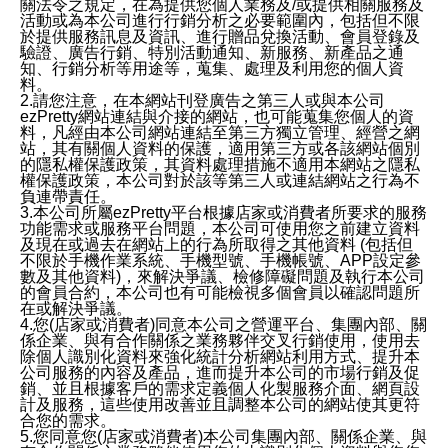
關法令之規定，在為提供您個人業務及/或提供相關服務及
活動或為本公司進行行銷分析之必要範圍內，包括但不限
於提供服務訊息及資訊、進行贈品兌換活動、會員登錄及
驗證、廣告行銷、特別活動通知、新服務、新產品之通
知、行銷分析等用途等，蒐集、處理及利用您的個人資
料。
2.請您注意，在本網站刊登廣告之第三人或與本公司
ezPretty網站連結與介接的網站，也可能蒐集您個人的資
料，凡經由本公司網站連結至第三方獨立管理、經營之網
站，其有關個人資料的保護，適用第三方或各該網站個別
的隱私權保護政策，其資料處理措施不適用本網站之隱私
權保護政策，本公司對於該等第三人或連結網站之行為不
負連帶責任。
3.本公司所屬ezPretty平台根據店家或消費者所要求的服務
功能需求或服務平台問題，本公司可使用您之前建立資料
及現在或過去在網站上的行為所取得之其他資料 (包括但
不限於手機作業系統、手機型號、手機帳號、APP設定參
數及其他資料)，來解決爭議、檢修障礙問題及執行本公司
的會員合約，本公司也有可能檢視多個會員以確認問題所
在或解決爭議。
4.您(店家或消費者)同意本公司之營運平台、集團內部、關
係企業、與有合作關係之業務夥伴交叉行銷使用，使用去
除個人識別化資料來強化統計分析網站利用方式、提升本
公司服務的內容及產品，進而提升本公司的市場行銷及促
銷、並且根據客戶的需求定義個人化製服務介面、網頁設
計及服務，這些使用改善並且調整本公司的網站使其更符
合您的需求。
5.您同意您(店家或消費者)本公司集團內部、關係企業、與