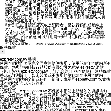
有合作關係之業務夥伴使用您的去識別化個人資料與您您
聯絡，並傳送那些可能符合您興趣的訊息給您，例如特定
標題廣告、優惠內容、行政通知、產品內容及有關您使用
網站的訊息。透過接受會員合約及隱私權政策，您明示同
意收取此項訊息。如不願意,可以利用電子郵件和服務人員
聯絡請客服取消功能。
6.針對已註冊認證店家或是消費者，當執行預約或是線上
支付，平台營運需求將會使用 email，姓名，手機，授權
之通訊帳號，來推播系統資訊或提醒訊息，以提升服務體
驗價值。如不願意,可以利用電子郵件和服務人員聯絡請客
服取消功能。
7.店家端服務人員資料 (舉例拍照或是地理資訊) 同意僅提
服務條款
供所屬店家管理人員可以使用消費者的作品集資料和員工
×
打卡個人圖像行為。本公司及ezPretty平台不會做任何使
用。
ezpretty.com.tw 聲明
三、本公司對您個人資料的揭露
使用本網站即表示完全同意無條件接受，使用並遵守本網站所有
1.基於現有服務平台的監管環境，預約科技保證不會揭露
條款。您與預約科技行銷股份有限公司之網站 ezPretty 網站
任何店家的營運資訊，且預約科技和店家均不能洩露消費
（以下皆稱 ezpretty.com.tw ）訂此合約(下稱本條款)，這些條款
者的個人資料。然而，在某些情況下，本公司可能會因受
將規範詳列於下。如未閱讀或不接受此規範請勿使用本網站，一
政府要求或法律規定，而被迫向政府或第三方提供資料。
旦使用本網站的全部或任何一部份，表示同ezpretty.com.tw意接
第三方也可能非法地攔截或存取傳輸的私人通訊，或會員
受本網站所有規範的約束。
可能濫用或誤用從本公司網站獲得的您的資料。因此，儘
免責規範
管本公司使用企業標準的保護措施來保護您的隱私，本公
您要注意，ezpretty.com.tw 不保證本網站上所發佈的資訊均無
司並未承諾您的個人識別資料或私人通訊將永遠保密。
誤，在使用本網站時，您要意識到本網站上所發佈的有關預約店
2.根據本公司的政策，本公司不會將涉及您的個人識別資
家的詳細資訊，以及與預訂服務相關資訊在內的其他各種資訊，
料出租或出售給第三方。
均可能不準確或是存在拼寫錯誤。您在本網站上所進行的所有預
3. 本公司、所屬集團、關係企業或與其合作行銷之第三方
訂服務均是與相關的店家之間交易，而非 ezpretty.com.tw。
業務合作公司會在您同意之情形下，始得利用您的個人資
ezpretty.com.tw僅是便於您能夠通過我們，預訂相對應的服務。