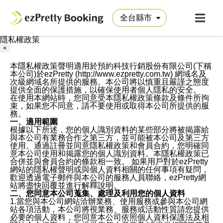
隱私權政策
×
本隱私權政策聲明適用於預約科技行銷股份有限公司(下稱
本公司)於ezPretty (http://www.ezpretty.com.tw) 網域名及
次級網域名所提供的服務。本公司將以慎重且嚴謹之態度
提供全面的保護措施，以確保使用者個人隱私的安全。
在使用本網站時，您同意受本隱私權政策條款及條件所拘
束，如果您不同意，請不要使用或取得本公司所提供的服
務。
一、適用範圍
根據以下所述，您的個人識別資料的某些部分將被揭露給
與本公司有業務合作之第三方，並可能被本公司及第三方
使用。通過註冊並同意隱私權政策和會員合約，您明確同
意本公司使用和揭露您的個人識別資料。本隱私權政策已
合併並與會員合約的條款相一致。 如果用戶對於ezPretty
網站的隱私權聲明或與個人資料相關的任何事項有疑問，
歡迎透過電子郵件與本公司的服務人員聯絡，ezPretty網
站將盡快回覆並進行解釋說明。
二、您同意本公司蒐集、處理及利用您的個人資料
1.當您與本公司網站洽辦業務、使用服務或參與本公司網
站各項活動，本公司將視業務、服務或活動性質請您提供
必要的個人資料，您同意本公司依照個人資料保護法及相