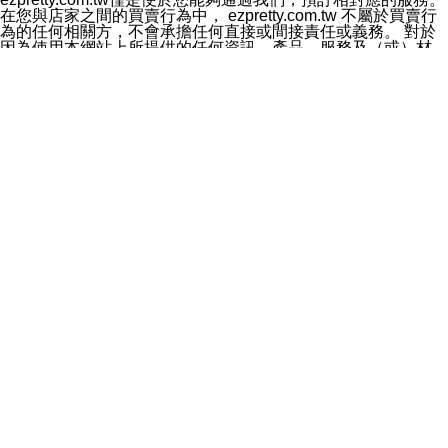
料於行銷活動資訊、商品訊息或新服務等相關行銷，且於
在您與店家之間的買賣行為中， ezpretty.com.tw 不屬於買賣行
首次行銷時，將提供您表示拒絕行銷之方式，本公司不會
為的任何相關方，不會承擔任何直接或間接責任或義務。 對於
向您索取相關費用。如您拒絕接受行銷服務或嗣後欲拒絕
因為使用本網站上所提供的任何資訊、產品、服務及（或）材
時，均可隨時通知本公司，本公司、所屬集團、關係企業
料，而產生或導致的任何損失或損害，ezpretty.com.tw 及其管
或與其合作行銷之第三方業務合作公司或第三方業務合作
理人員、員工或代表人均對此不承擔任何責任。 儘管
公司將立即停止利用您的個人資料行銷。
ezpretty.com.tw 已經盡了適當努力確保本網站上所列的服務符
四、個人資料利用之期間、地區、對象及方式如下
合合理的標準，仍不得將本網站內所列出的任何服務視為
1.期間：您同意於本公司存續期間或依法令之資料保存期
ezpretty.com.tw 推薦的服務，或是認為其代表該服務將會適用
間內，以及您的個人資料蒐集之目的消失或期限屆滿時，
於該用戶。如果該服務不適用於您，ezpretty.com.tw 將對此不
本公司得繼續保存、處理或利用您的個人資料。
承擔任何責任。
2.地區：就中華民國領域內。
網站使用者的守法義務及承諾
3.對象：本公司所屬公司(本公司)及其分公司、本公司之關
本條款構成您與 ezPretty 間之有效契約。 本條款中如有一部無
係企業、其他與本公司有業務往來或合作之機構。
效時，不影響其他條款之效力。 本條款如有未盡之處，雙方均
4.方式：以電話、簡訊、電子郵件、紙本或其他合於當時
應依誠實信用、平等互惠原則，共商解決之道。
科技之適當方式作個人資料之利用，(包括任何依法得利用
年齡和責任
之方式，但不限於使用於本網站或與外部合作之行銷)並於
你向 ezpretty.com.tw您確認您已經達到使用本網站的合法年
法令容許之範圍內，為行銷建檔、揭露、轉介或交互運用
齡。可以針對您在使用本網站時產生的任何責任，形成有約束力
予本公司及其合作對象。
的法律責任。您理解使用本網站時及他人使用您的登錄資訊使用
五、個人資料之類別
本網站時所產生的交易責任。
本聲明所指之個人資料類別如下:
網站連結
1.您提供之資料，包括您的姓名、性別、連絡方式(包括但
本網站可能包含有通往ezpretty.com.tw以外的其他方所運營網站
不限於電話、E-MAIL及地址等)、服務單位、職稱、為完
的超連結。此類超連結僅提供用於參考。此類網站不是由
成收款或付款所需之資料、IＰ位址、及其他得以直接或間
ezpretty.com.tw 控制，我們對其內容不承擔任何責任。在本網
接識別使用者身分之個人資料，及執行職務或業務之必要
站上加入通往此類網站的超連結，並非暗示我們贊同此類網站上
範圍內所需蒐集、處理及利用的個人資料。
的材料或是與其經營人之間存在任何聯繫。
2.為提升服務品質，本公司會依照所提供服務之性質，記
智慧財產權聲明
錄使用者的IP位址、以及在本公司內的瀏覽活動(例如，使
本網站上的所有資訊、內容、圖片、文字、聲音、圖像22、按
用者所使用的軟硬體、所點選的網頁)等資料，但是這些資
鈕、商標、服務標章及商品名稱均受中華民國國家法律及國際條