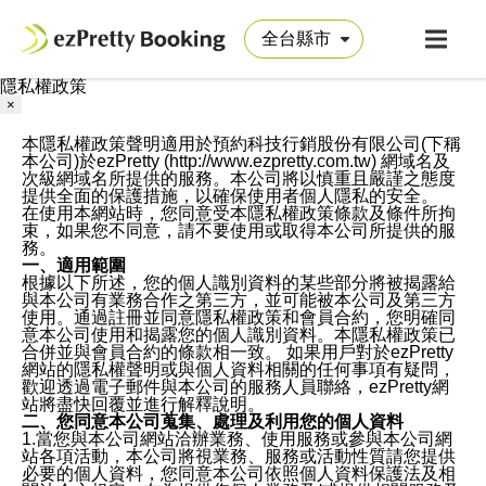
隱私權政策
×
本隱私權政策聲明適用於預約科技行銷股份有限公司(下稱
本公司)於ezPretty (http://www.ezpretty.com.tw) 網域名及
次級網域名所提供的服務。本公司將以慎重且嚴謹之態度
提供全面的保護措施，以確保使用者個人隱私的安全。
在使用本網站時，您同意受本隱私權政策條款及條件所拘
束，如果您不同意，請不要使用或取得本公司所提供的服
務。
一、適用範圍
根據以下所述，您的個人識別資料的某些部分將被揭露給
與本公司有業務合作之第三方，並可能被本公司及第三方
使用。通過註冊並同意隱私權政策和會員合約，您明確同
意本公司使用和揭露您的個人識別資料。本隱私權政策已
合併並與會員合約的條款相一致。 如果用戶對於ezPretty
網站的隱私權聲明或與個人資料相關的任何事項有疑問，
歡迎透過電子郵件與本公司的服務人員聯絡，ezPretty網
站將盡快回覆並進行解釋說明。
二、您同意本公司蒐集、處理及利用您的個人資料
1.當您與本公司網站洽辦業務、使用服務或參與本公司網
站各項活動，本公司將視業務、服務或活動性質請您提供
必要的個人資料，您同意本公司依照個人資料保護法及相