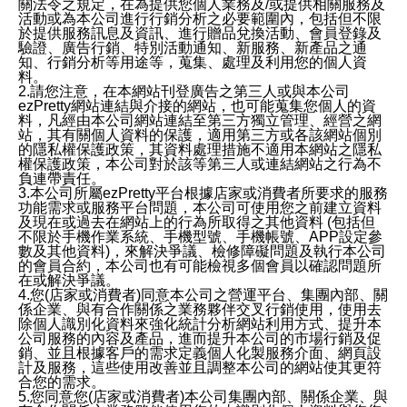
關法令之規定，在為提供您個人業務及/或提供相關服務及
活動或為本公司進行行銷分析之必要範圍內，包括但不限
於提供服務訊息及資訊、進行贈品兌換活動、會員登錄及
驗證、廣告行銷、特別活動通知、新服務、新產品之通
知、行銷分析等用途等，蒐集、處理及利用您的個人資
料。
2.請您注意，在本網站刊登廣告之第三人或與本公司
ezPretty網站連結與介接的網站，也可能蒐集您個人的資
料，凡經由本公司網站連結至第三方獨立管理、經營之網
站，其有關個人資料的保護，適用第三方或各該網站個別
的隱私權保護政策，其資料處理措施不適用本網站之隱私
權保護政策，本公司對於該等第三人或連結網站之行為不
負連帶責任。
3.本公司所屬ezPretty平台根據店家或消費者所要求的服務
功能需求或服務平台問題，本公司可使用您之前建立資料
及現在或過去在網站上的行為所取得之其他資料 (包括但
不限於手機作業系統、手機型號、手機帳號、APP設定參
數及其他資料)，來解決爭議、檢修障礙問題及執行本公司
的會員合約，本公司也有可能檢視多個會員以確認問題所
在或解決爭議。
4.您(店家或消費者)同意本公司之營運平台、集團內部、關
係企業、與有合作關係之業務夥伴交叉行銷使用，使用去
除個人識別化資料來強化統計分析網站利用方式、提升本
公司服務的內容及產品，進而提升本公司的市場行銷及促
銷、並且根據客戶的需求定義個人化製服務介面、網頁設
計及服務，這些使用改善並且調整本公司的網站使其更符
合您的需求。
5.您同意您(店家或消費者)本公司集團內部、關係企業、與