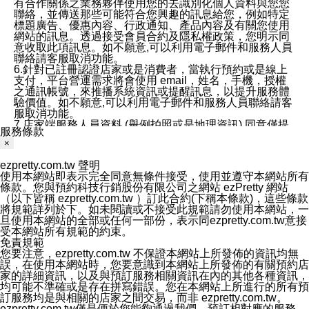
有合作關係之業務夥伴使用您的去識別化個人資料與您您
聯絡，並傳送那些可能符合您興趣的訊息給您，例如特定
標題廣告、優惠內容、行政通知、產品內容及有關您使用
網站的訊息。透過接受會員合約及隱私權政策，您明示同
意收取此項訊息。如不願意,可以利用電子郵件和服務人員
聯絡請客服取消功能。
6.針對已註冊認證店家或是消費者，當執行預約或是線上
支付，平台營運需求將會使用 email，姓名，手機，授權
之通訊帳號，來推播系統資訊或提醒訊息，以提升服務體
驗價值。如不願意,可以利用電子郵件和服務人員聯絡請客
服取消功能。
7.店家端服務人員資料 (舉例拍照或是地理資訊) 同意僅提
服務條款
供所屬店家管理人員可以使用消費者的作品集資料和員工
×
打卡個人圖像行為。本公司及ezPretty平台不會做任何使
用。
ezpretty.com.tw 聲明
三、本公司對您個人資料的揭露
使用本網站即表示完全同意無條件接受，使用並遵守本網站所有
1.基於現有服務平台的監管環境，預約科技保證不會揭露
條款。您與預約科技行銷股份有限公司之網站 ezPretty 網站
任何店家的營運資訊，且預約科技和店家均不能洩露消費
（以下皆稱 ezpretty.com.tw ）訂此合約(下稱本條款)，這些條款
者的個人資料。然而，在某些情況下，本公司可能會因受
將規範詳列於下。如未閱讀或不接受此規範請勿使用本網站，一
政府要求或法律規定，而被迫向政府或第三方提供資料。
旦使用本網站的全部或任何一部份，表示同ezpretty.com.tw意接
第三方也可能非法地攔截或存取傳輸的私人通訊，或會員
受本網站所有規範的約束。
可能濫用或誤用從本公司網站獲得的您的資料。因此，儘
免責規範
管本公司使用企業標準的保護措施來保護您的隱私，本公
您要注意，ezpretty.com.tw 不保證本網站上所發佈的資訊均無
司並未承諾您的個人識別資料或私人通訊將永遠保密。
誤，在使用本網站時，您要意識到本網站上所發佈的有關預約店
2.根據本公司的政策，本公司不會將涉及您的個人識別資
家的詳細資訊，以及與預訂服務相關資訊在內的其他各種資訊，
料出租或出售給第三方。
均可能不準確或是存在拼寫錯誤。您在本網站上所進行的所有預
3. 本公司、所屬集團、關係企業或與其合作行銷之第三方
訂服務均是與相關的店家之間交易，而非 ezpretty.com.tw。
業務合作公司會在您同意之情形下，始得利用您的個人資
ezpretty.com.tw僅是便於您能夠通過我們，預訂相對應的服務。