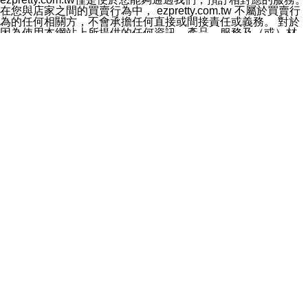
料於行銷活動資訊、商品訊息或新服務等相關行銷，且於
在您與店家之間的買賣行為中， ezpretty.com.tw 不屬於買賣行
首次行銷時，將提供您表示拒絕行銷之方式，本公司不會
為的任何相關方，不會承擔任何直接或間接責任或義務。 對於
向您索取相關費用。如您拒絕接受行銷服務或嗣後欲拒絕
因為使用本網站上所提供的任何資訊、產品、服務及（或）材
時，均可隨時通知本公司，本公司、所屬集團、關係企業
料，而產生或導致的任何損失或損害，ezpretty.com.tw 及其管
或與其合作行銷之第三方業務合作公司或第三方業務合作
理人員、員工或代表人均對此不承擔任何責任。 儘管
公司將立即停止利用您的個人資料行銷。
ezpretty.com.tw 已經盡了適當努力確保本網站上所列的服務符
四、個人資料利用之期間、地區、對象及方式如下
合合理的標準，仍不得將本網站內所列出的任何服務視為
1.期間：您同意於本公司存續期間或依法令之資料保存期
ezpretty.com.tw 推薦的服務，或是認為其代表該服務將會適用
間內，以及您的個人資料蒐集之目的消失或期限屆滿時，
於該用戶。如果該服務不適用於您，ezpretty.com.tw 將對此不
本公司得繼續保存、處理或利用您的個人資料。
承擔任何責任。
2.地區：就中華民國領域內。
網站使用者的守法義務及承諾
3.對象：本公司所屬公司(本公司)及其分公司、本公司之關
本條款構成您與 ezPretty 間之有效契約。 本條款中如有一部無
係企業、其他與本公司有業務往來或合作之機構。
效時，不影響其他條款之效力。 本條款如有未盡之處，雙方均
4.方式：以電話、簡訊、電子郵件、紙本或其他合於當時
應依誠實信用、平等互惠原則，共商解決之道。
科技之適當方式作個人資料之利用，(包括任何依法得利用
年齡和責任
之方式，但不限於使用於本網站或與外部合作之行銷)並於
你向 ezpretty.com.tw您確認您已經達到使用本網站的合法年
法令容許之範圍內，為行銷建檔、揭露、轉介或交互運用
齡。可以針對您在使用本網站時產生的任何責任，形成有約束力
予本公司及其合作對象。
的法律責任。您理解使用本網站時及他人使用您的登錄資訊使用
五、個人資料之類別
本網站時所產生的交易責任。
本聲明所指之個人資料類別如下:
網站連結
1.您提供之資料，包括您的姓名、性別、連絡方式(包括但
本網站可能包含有通往ezpretty.com.tw以外的其他方所運營網站
不限於電話、E-MAIL及地址等)、服務單位、職稱、為完
的超連結。此類超連結僅提供用於參考。此類網站不是由
成收款或付款所需之資料、IＰ位址、及其他得以直接或間
ezpretty.com.tw 控制，我們對其內容不承擔任何責任。在本網
接識別使用者身分之個人資料，及執行職務或業務之必要
站上加入通往此類網站的超連結，並非暗示我們贊同此類網站上
範圍內所需蒐集、處理及利用的個人資料。
的材料或是與其經營人之間存在任何聯繫。
2.為提升服務品質，本公司會依照所提供服務之性質，記
智慧財產權聲明
錄使用者的IP位址、以及在本公司內的瀏覽活動(例如，使
本網站上的所有資訊、內容、圖片、文字、聲音、圖像22、按
用者所使用的軟硬體、所點選的網頁)等資料，但是這些資
鈕、商標、服務標章及商品名稱均受中華民國國家法律及國際條