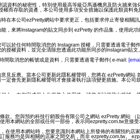
您個人辨認資料的秘密性，特別使用最高等級亞馬遜機房及防火牆來
失及未經授權而存取的資產，本公司使用多項安全措施以保護此類資料
在本公司ezPretty網站中要求更正，包括要求停止寄發相關
步功能，來將Instagram的貼文同步到 ezPretty 的作品集，使
步功能，您可以於任何時間取消您的 Instagram 授權，只需要
授權資料，並完全清除您透過此功能所同步的Instagram貼文
時間取消您的帳號或是資料，只需要透過電子郵件( e-mail:
[emai
應。當本公司更新此隱私權聲明，您將在 ezPretty網站 首頁
定會先更新隱私權聲明才會接著執行該項變更措施。本公司鼓勵您定
任何人。在您完成個人化服務之使用後，請務必記得登出帳號。
區。
並傳送或宣傳本網站各項服務之資料或電子郵件供您參考。您能
預約科技行銷股份有限公司之網站 ezPretty 網站 （以下皆稱 
網站的全部或任何一部份，表示同ezpretty.com.tw意
入本公司/本服務好友，您仍可接收到通知型訊息。
限，以廣告或其他目的的訊息皆不會被傳送。滿足以下三個條件
的資訊均無誤，在使用本網站時，您要意識到本網站上所發佈的有關預
號碼比對相符。
相關的店家之間交易，而非 ezpretty.com.tw。 ezpr
息。