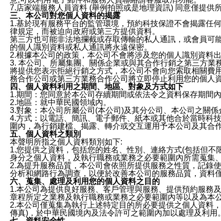
7.店家端服務人員資料 (舉例拍照或是地理資訊) 同意僅提
三、本公司對您個人資料的揭露
1.基於現有服務平台的監管環境，預約科技保證不會揭露任
律規定，而被迫向政府或第三方提供資料。
第三方也可能非法地攔截或存取傳輸的私人通訊，或會員可
的個人識別資料或私人通訊將永遠保密。
2.根據本公司的政策，本公司不會將涉及您的個人識別資料
3. 本公司、所屬集團、關係企業或與其合作行銷之第三方
將提供您表示拒絕行銷之方式，本公司不會向您索取相關費
務合作公司或第三方業務合作公司將立即停止利用您的個人
四、個人資料利用之期間、地區、對象及方式如下
1.期間：您同意於本公司存續期間或依法令之資料保存期間
2.地區：就中華民國領域內。
3.對象：本公司所屬公司(本公司)及其分公司、本公司之關
4.方式：以電話、簡訊、電子郵件、紙本或其他合於當時科
圍內，為行銷建檔、揭露、轉介或交互運用予本公司及其合
五、個人資料之類別
本聲明所指之個人資料類別如下:
1.您提供之資料，包括您的姓名、性別、連絡方式(包括但不
身分之個人資料，及執行職務或業務之必要範圍內所需蒐集
2.為提升服務品質，本公司會依照所提供服務之性質，記錄
分析和網路行為調查，以便於改善本公司的服務品質，資料
六、蒐集、處理及利用您的個人資料之目的
1.本公司為提供良好服務、客戶管理與服務、提供預約服務
章程所定之業務及執行職務或業務之必要範圍內等以及為本
2.本公司僅蒐集為執行上述特定目的所必要提供之個人資料
傳真)，於中華民國境內及法令許可之範圍內加以處理及利用
七、資料安全性