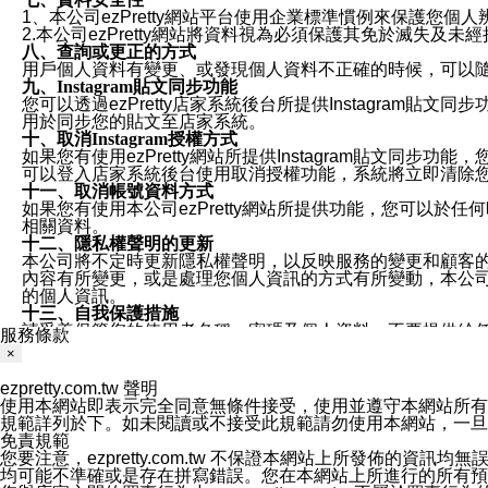
1、本公司ezPretty網站平台使用企業標準慣例來保護
2.本公司ezPretty網站將資料視為必須保護其免於滅
八、查詢或更正的方式
用戶個人資料有變更、或發現個人資料不正確的時候，可以隨時
九、Instagram貼文同步功能
您可以透過ezPretty店家系統後台所提供Instagram貼文同
用於同步您的貼文至店家系統。
十、取消Instagram授權方式
如果您有使用ezPretty網站所提供Instagram貼文同
可以登入店家系統後台使用取消授權功能，系統將立即清除您的
十一、取消帳號資料方式
如果您有使用本公司ezPretty網站所提供功能，您可以於任何
相關資料。
十二、隱私權聲明的更新
本公司將不定時更新隱私權聲明，以反映服務的變更和顧客的意見反
內容有所變更，或是處理您個人資訊的方式有所變動，本公司一
的個人資訊。
十三、自我保護措施
請妥善保管您的使用者名稱、密碼及個人資料，不要提供給
服務條款
窗，以防止他人讀取您的個人資料、信件或進入所機關管理
×
十四、傳送宣傳本站資訊或電子郵件之政策
您同意本公司網站，透過您所提供的郵件地址與您取得聯絡
ezpretty.com.tw 聲明
停止接收這些資料或電子郵件。
使用本網站即表示完全同意無條件接受，使用並遵守本網站所有條款。您與
十五、訊息通知
規範詳列於下。如未閱讀或不接受此規範請勿使用本網站，一旦使用本
本公司/本服務將以通知型訊息傳送重要訊息給您。即使未加
免責規範
本公司/本服務傳送之通知型訊息以對您有效且重要的訊息為
您要注意，ezpretty.com.tw 不保證本網站上所發佈
1.LINE 帳號設定的電話號碼與本公司/本服務所傳來的電話
均可能不準確或是存在拼寫錯誤。您在本網站上所進行的所有預訂服務均是與
2.該 LINE 帳號已在 LINE APP 設定中，同意接收通知型訊