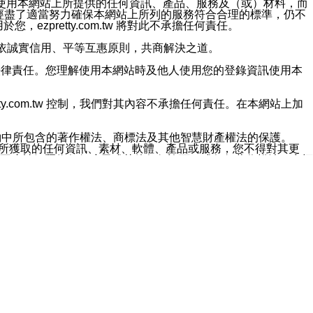
對於因為使用本網站上所提供的任何資訊、產品、服務及（或）材料，而
m.tw 已經盡了適當努力確保本網站上所列的服務符合合理的標準，仍不
ezpretty.com.tw 將對此不承擔任何責任。
均應依誠實信用、平等互惠原則，共商解決之道。
力的法律責任。您理解使用本網站時及他人使用您的登錄資訊使用本
ty.com.tw 控制，我們對其內容不承擔任何責任。在本網站上加
約中所包含的著作權法、商標法及其他智慧財產權法的保護。
網站上所獲取的任何資訊、素材、軟體、產品或服務，您不得對其更
不應被解釋為任何暗示或其他任何許可，或任何著作權法、商標
違反此規定，我們將追究其法律責任。
任何損失、責任及協力廠商的任何索賠或要求（包括律師費），將由
站而獲取到的資訊，而導致您遭受的任何風險或損失，將由您自
用本網站而造成的任何損失負責，同時，您會在此放棄有關此損失的所有及
伺服器不會發生缺陷，其中包括但不僅限於病毒或其他有害元素。對於
w 控制範圍的任何病毒感染、BUG、篡改、技術故障、錯誤、遺
有明示、暗示或法定及其他聲明、保證和條款均予以最大限度的排除，
定目的等。 ezpretty.com.tw 不能持續或在某階段
方便目的，其不應影響這些條款的範圍或意義，或是產生其他的
或任何協力廠商承擔任何責任。 在每次訪問網站時，您應檢查一下這