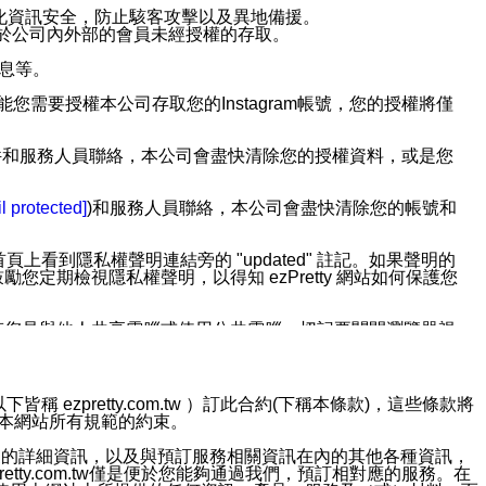
強化資訊安全，防止駭客攻擊以及異地備援。
免於公司內外部的會員未經授權的存取。
訊息等。
用此功能您需要授權本公司存取您的Instagram帳號，您的授權將僅
透過電子郵件和服務人員聯絡，本公司會盡快清除您的授權資料，或是您
。
l protected]
)和服務人員聯絡，本公司會盡快清除您的帳號和
上看到隱私權聲明連結旁的 "updated" 註記。如果聲明的
期檢視隱私權聲明，以得知 ezPretty 網站如何保護您
若您是與他人共享電腦或使用公共電腦，切記要關閉瀏覽器視
依照該資料或電子郵件所指示之方法、說明或功能連結，隨時
ezpretty.com.tw ）訂此合約(下稱本條款)，這些條款將
接受本網站所有規範的約束。
者，將可收到通知型訊息。
約店家的詳細資訊，以及與預訂服務相關資訊在內的其他各種資訊，
etty.com.tw僅是便於您能夠通過我們，預訂相對應的服務。在