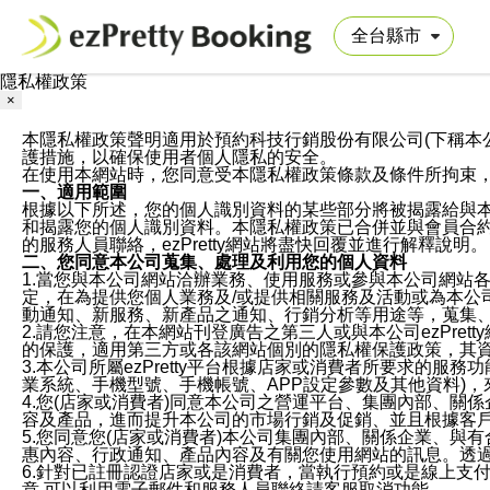
隱私權政策
×
本隱私權政策聲明適用於預約科技行銷股份有限公司(下稱本公司)於ezP
護措施，以確保使用者個人隱私的安全。
在使用本網站時，您同意受本隱私權政策條款及條件所拘束
一、適用範圍
根據以下所述，您的個人識別資料的某些部分將被揭露給與
和揭露您的個人識別資料。本隱私權政策已合併並與會員合約的
的服務人員聯絡，ezPretty網站將盡快回覆並進行解釋說明。
二、您同意本公司蒐集、處理及利用您的個人資料
1.當您與本公司網站洽辦業務、使用服務或參與本公司網站
定，在為提供您個人業務及/或提供相關服務及活動或為本
動通知、新服務、新產品之通知、行銷分析等用途等，蒐集
2.請您注意，在本網站刊登廣告之第三人或與本公司ezPr
的保護，適用第三方或各該網站個別的隱私權保護政策，其
3.本公司所屬ezPretty平台根據店家或消費者所要求的
業系統、手機型號、手機帳號、APP設定參數及其他資料)
4.您(店家或消費者)同意本公司之營運平台、集團內部、
容及產品，進而提升本公司的市場行銷及促銷、並且根據客
5.您同意您(店家或消費者)本公司集團內部、關係企業、
惠內容、行政通知、產品內容及有關您使用網站的訊息。透過
6.針對已註冊認證店家或是消費者，當執行預約或是線上支付
意,可以利用電子郵件和服務人員聯絡請客服取消功能。