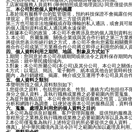
7.店家端服務人員資料 (舉例拍照或是地理資訊) 同意僅提
三、本公司對您個人資料的揭露
1.基於現有服務平台的監管環境，預約科技保證不會揭露任
律規定，而被迫向政府或第三方提供資料。
第三方也可能非法地攔截或存取傳輸的私人通訊，或會員可
的個人識別資料或私人通訊將永遠保密。
2.根據本公司的政策，本公司不會將涉及您的個人識別資料
3. 本公司、所屬集團、關係企業或與其合作行銷之第三方
將提供您表示拒絕行銷之方式，本公司不會向您索取相關費
務合作公司或第三方業務合作公司將立即停止利用您的個人
四、個人資料利用之期間、地區、對象及方式如下
1.期間：您同意於本公司存續期間或依法令之資料保存期間
2.地區：就中華民國領域內。
3.對象：本公司所屬公司(本公司)及其分公司、本公司之關
4.方式：以電話、簡訊、電子郵件、紙本或其他合於當時科
圍內，為行銷建檔、揭露、轉介或交互運用予本公司及其合
五、個人資料之類別
本聲明所指之個人資料類別如下:
1.您提供之資料，包括您的姓名、性別、連絡方式(包括但不
身分之個人資料，及執行職務或業務之必要範圍內所需蒐集
2.為提升服務品質，本公司會依照所提供服務之性質，記錄
分析和網路行為調查，以便於改善本公司的服務品質，資料
六、蒐集、處理及利用您的個人資料之目的
1.本公司為提供良好服務、客戶管理與服務、提供預約服務
章程所定之業務及執行職務或業務之必要範圍內等以及為本
2.本公司僅蒐集為執行上述特定目的所必要提供之個人資料
傳真)，於中華民國境內及法令許可之範圍內加以處理及利用
七、資料安全性