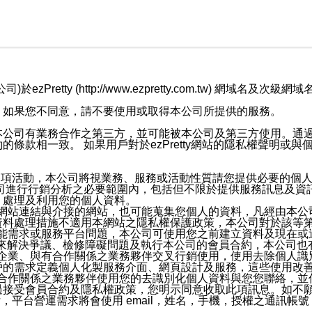
retty (http://www.ezpretty.com.tw) 網
，如果您不同意，請不要使用或取得本公司所提供的服務。
本公司有業務合作之第三方，並可能被本公司及第三方使用。通
條款相一致。 如果用戶對於ezPretty網站的隱私權聲明或
各項活動，本公司將視業務、服務或活動性質請您提供必要的個
公司進行行銷分析之必要範圍內，包括但不限於提供服務訊息及資
、處理及利用您的個人資料。
etty網站連結與介接的網站，也可能蒐集您個人的資料，凡經由
資料處理措施不適用本網站之隱私權保護政策，本公司對於該等
服務功能需求或服務平台問題，本公司可使用您之前建立資料及現在
，來解決爭議、檢修障礙問題及執行本公司的會員合約，本公司
關係企業、與有合作關係之業務夥伴交叉行銷使用，使用去除個人
戶的需求定義個人化製服務介面、網頁設計及服務，這些使用改
與有合作關係之業務夥伴使用您的去識別化個人資料與您您聯絡，
接受會員合約及隱私權政策，您明示同意收取此項訊息。如不願
，平台營運需求將會使用 email，姓名，手機，授權之通訊