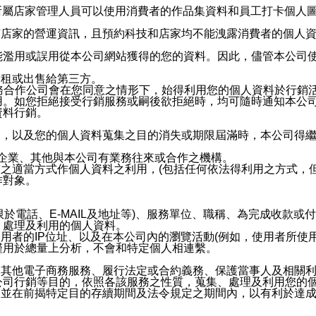
供所屬店家管理人員可以使用消費者的作品集資料和員工打卡個人圖像
何店家的營運資訊，且預約科技和店家均不能洩露消費者的個人
能濫用或誤用從本公司網站獲得的您的資料。因此，儘管本公司
出租或出售給第三方。
業務合作公司會在您同意之情形下，始得利用您的個人資料於行銷
用。如您拒絕接受行銷服務或嗣後欲拒絕時，均可隨時通知本公
資料行銷。
內，以及您的個人資料蒐集之目的消失或期限屆滿時，本公司得
係企業、其他與本公司有業務往來或合作之機構。
技之適當方式作個人資料之利用，(包括任何依法得利用之方式，
作對象。
限於電話、E-MAIL及地址等)、服務單位、職稱、為完成收款
、處理及利用的個人資料。
使用者的IP位址、以及在本公司內的瀏覽活動(例如，使用者所使
僅用於總量上分析，不會和特定個人相連繫。
及其他電子商務服務、履行法定或合約義務、保護當事人及相關
公司行銷等目的，依照各該服務之性質，蒐集、處理及利用您的
，並在前揭特定目的存續期間及法令規定之期間內，以有利於達成
。