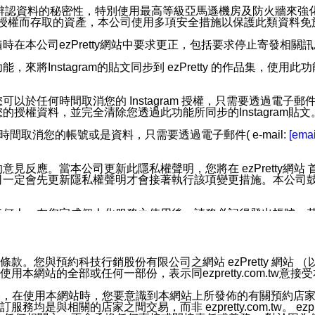
您個人辨認資料的秘密性，特別使用最高等級亞馬遜機房及防火牆來
失及未經授權而存取的資產，本公司使用多項安全措施以保護此類資料
在本公司ezPretty網站中要求更正，包括要求停止寄發相關
步功能，來將Instagram的貼文同步到 ezPretty 的作品集，使
步功能，您可以於任何時間取消您的 Instagram 授權，只需要
授權資料，並完全清除您透過此功能所同步的Instagram貼文
時間取消您的帳號或是資料，只需要透過電子郵件( e-mail:
[emai
應。當本公司更新此隱私權聲明，您將在 ezPretty網站 首頁
定會先更新隱私權聲明才會接著執行該項變更措施。本公司鼓勵您定
任何人。在您完成個人化服務之使用後，請務必記得登出帳號。
區。
並傳送或宣傳本網站各項服務之資料或電子郵件供您參考。您能
預約科技行銷股份有限公司之網站 ezPretty 網站 （以下皆稱 
網站的全部或任何一部份，表示同ezpretty.com.tw意
入本公司/本服務好友，您仍可接收到通知型訊息。
限，以廣告或其他目的的訊息皆不會被傳送。滿足以下三個條件
的資訊均無誤，在使用本網站時，您要意識到本網站上所發佈的有關預
號碼比對相符。
相關的店家之間交易，而非 ezpretty.com.tw。 ezpr
息。