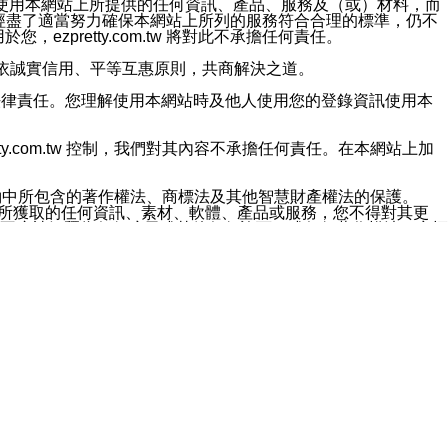
對於因為使用本網站上所提供的任何資訊、產品、服務及（或）材料，而
m.tw 已經盡了適當努力確保本網站上所列的服務符合合理的標準，仍不
ezpretty.com.tw 將對此不承擔任何責任。
均應依誠實信用、平等互惠原則，共商解決之道。
力的法律責任。您理解使用本網站時及他人使用您的登錄資訊使用本
ty.com.tw 控制，我們對其內容不承擔任何責任。在本網站上加
約中所包含的著作權法、商標法及其他智慧財產權法的保護。
網站上所獲取的任何資訊、素材、軟體、產品或服務，您不得對其更
不應被解釋為任何暗示或其他任何許可，或任何著作權法、商標
違反此規定，我們將追究其法律責任。
任何損失、責任及協力廠商的任何索賠或要求（包括律師費），將由
站而獲取到的資訊，而導致您遭受的任何風險或損失，將由您自
用本網站而造成的任何損失負責，同時，您會在此放棄有關此損失的所有及
伺服器不會發生缺陷，其中包括但不僅限於病毒或其他有害元素。對於
w 控制範圍的任何病毒感染、BUG、篡改、技術故障、錯誤、遺
有明示、暗示或法定及其他聲明、保證和條款均予以最大限度的排除，
定目的等。 ezpretty.com.tw 不能持續或在某階段
方便目的，其不應影響這些條款的範圍或意義，或是產生其他的
或任何協力廠商承擔任何責任。 在每次訪問網站時，您應檢查一下這