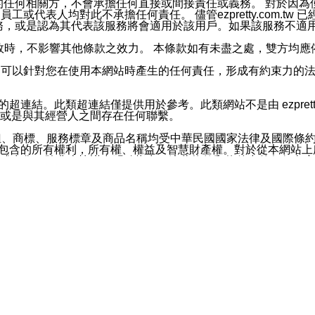
屬於買賣行為的任何相關方，不會承擔任何直接或間接責任或義務。 
人員、員工或代表人均對此不承擔任何責任。 儘管ezpretty.co
薦的服務，或是認為其代表該服務將會適用於該用戶。如果該服務不適用於您，
有一部無效時，不影響其他條款之效力。 本條款如有未盡之處，雙方
的合法年齡。可以針對您在使用本網站時產生的任何責任，形成有約束
官方帳號或認證官方帳號的通知型訊息。
網站的超連結。此類超連結僅提供用於參考。此類網站不是由 ezpret
或是與其經營人之間存在任何聯繫。
鈕、商標、服務標章及商品名稱均受中華民國國家法律及國際條
這些素材中所包含的所有權利，所有權、權益及智慧財產權。對於從本
或出售。除非本協議中明確指出，這些條款和條件中的任何內容
或任何協力廠商的業主權益中規定的任何權利的推斷結果。 如有任何人
其分公司、所屬機構、管理人員、代理人及其他合作夥伴和員工遭受的
構、管理人員、代理人及其他合作夥伴和員工不受損失。
依賴本網站上所提供的資訊、產品、服務或素材或通過使用本網
etty.com.tw提供電信及網路服務的提供商不會因您使用或不能使
etty.com.tw 不聲明、保證或承諾本網站或支持該網站的
影響本網站任何部分正常運行，且超出ezpretty.com.t
com.tw 不承擔任何責任。 在適用法律許可的最大範圍內，所
諾，其中包括但不僅限於其精確性、完整性或適銷性、品質或適用於特
些條款或是這些條款相關的權利。這些條款中使用的標題僅為了
款之內容及本網站上內容而不另行通知，同時，不對您、其他任何用戶