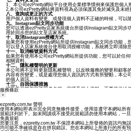
1、本公司ezPretty網站平台使用企業標準慣例來保護
2.本公司ezPretty網站將資料視為必須保護其免於滅
八、查詢或更正的方式
用戶個人資料有變更、或發現個人資料不正確的時候，可以隨時
九、Instagram貼文同步功能
您可以透過ezPretty店家系統後台所提供Instagram貼文同
用於同步您的貼文至店家系統。
十、取消Instagram授權方式
如果您有使用ezPretty網站所提供Instagram貼文同
可以登入店家系統後台使用取消授權功能，系統將立即清除您的
十一、取消帳號資料方式
如果您有使用本公司ezPretty網站所提供功能，您可以於任何
相關資料。
十二、隱私權聲明的更新
本公司將不定時更新隱私權聲明，以反映服務的變更和顧客的意見反
內容有所變更，或是處理您個人資訊的方式有所變動，本公司一
的個人資訊。
十三、自我保護措施
請妥善保管您的使用者名稱、密碼及個人資料，不要提供給
服務條款
窗，以防止他人讀取您的個人資料、信件或進入所機關管理
×
十四、傳送宣傳本站資訊或電子郵件之政策
您同意本公司網站，透過您所提供的郵件地址與您取得聯絡
ezpretty.com.tw 聲明
停止接收這些資料或電子郵件。
使用本網站即表示完全同意無條件接受，使用並遵守本網站所有條款。您與
十五、訊息通知
規範詳列於下。如未閱讀或不接受此規範請勿使用本網站，一旦使用本
本公司/本服務將以通知型訊息傳送重要訊息給您。即使未加
免責規範
本公司/本服務傳送之通知型訊息以對您有效且重要的訊息為
您要注意，ezpretty.com.tw 不保證本網站上所發佈
1.LINE 帳號設定的電話號碼與本公司/本服務所傳來的電話
均可能不準確或是存在拼寫錯誤。您在本網站上所進行的所有預訂服務均是與
2.該 LINE 帳號已在 LINE APP 設定中，同意接收通知型訊