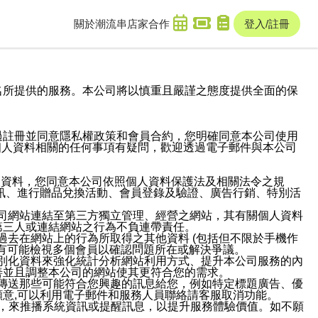
關於潮流串
店家合作
登入/註冊
域名及次級網域名所提供的服務。本公司將以慎重且嚴謹之態度提供全面的保
過註冊並同意隱私權政策和會員合約，您明確同意本公司使用
與個人資料相關的任何事項有疑問，歡迎透過電子郵件與本公司
人資料，您同意本公司依照個人資料保護法及相關法令之規
訊、進行贈品兌換活動、會員登錄及驗證、廣告行銷、特別活
本公司網站連結至第三方獨立管理、經營之網站，其有關個人資料
第三人或連結網站之行為不負連帶責任。
或過去在網站上的行為所取得之其他資料 (包括但不限於手機作
也有可能檢視多個會員以確認問題所在或解決爭議。
識別化資料來強化統計分析網站利用方式、提升本公司服務的內
善並且調整本公司的網站使其更符合您的需求。
並傳送那些可能符合您興趣的訊息給您，例如特定標題廣告、優
意,可以利用電子郵件和服務人員聯絡請客服取消功能。
帳號，來推播系統資訊或提醒訊息，以提升服務體驗價值。如不願