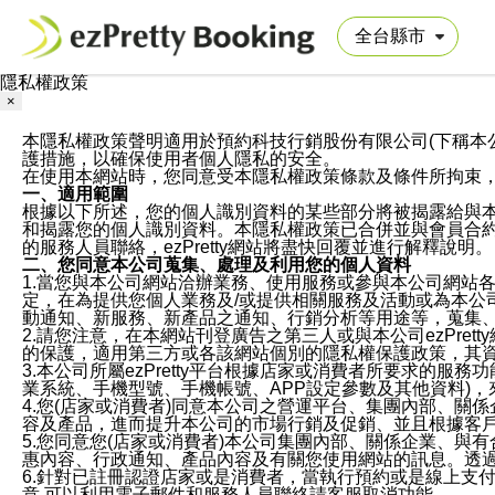
隱私權政策
×
本隱私權政策聲明適用於預約科技行銷股份有限公司(下稱本公司)於ezP
護措施，以確保使用者個人隱私的安全。
在使用本網站時，您同意受本隱私權政策條款及條件所拘束
一、適用範圍
根據以下所述，您的個人識別資料的某些部分將被揭露給與
和揭露您的個人識別資料。本隱私權政策已合併並與會員合約的
的服務人員聯絡，ezPretty網站將盡快回覆並進行解釋說明。
二、您同意本公司蒐集、處理及利用您的個人資料
1.當您與本公司網站洽辦業務、使用服務或參與本公司網站
定，在為提供您個人業務及/或提供相關服務及活動或為本
動通知、新服務、新產品之通知、行銷分析等用途等，蒐集
2.請您注意，在本網站刊登廣告之第三人或與本公司ezPr
的保護，適用第三方或各該網站個別的隱私權保護政策，其
3.本公司所屬ezPretty平台根據店家或消費者所要求的
業系統、手機型號、手機帳號、APP設定參數及其他資料)
4.您(店家或消費者)同意本公司之營運平台、集團內部、
容及產品，進而提升本公司的市場行銷及促銷、並且根據客
5.您同意您(店家或消費者)本公司集團內部、關係企業、
惠內容、行政通知、產品內容及有關您使用網站的訊息。透過
6.針對已註冊認證店家或是消費者，當執行預約或是線上支付
意,可以利用電子郵件和服務人員聯絡請客服取消功能。