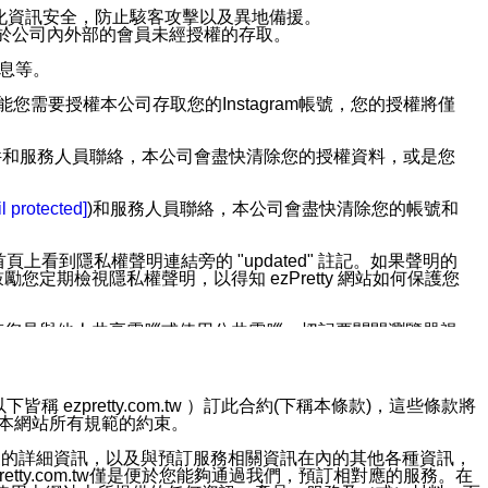
強化資訊安全，防止駭客攻擊以及異地備援。
免於公司內外部的會員未經授權的存取。
訊息等。
用此功能您需要授權本公司存取您的Instagram帳號，您的授權將僅
透過電子郵件和服務人員聯絡，本公司會盡快清除您的授權資料，或是您
。
l protected]
)和服務人員聯絡，本公司會盡快清除您的帳號和
上看到隱私權聲明連結旁的 "updated" 註記。如果聲明的
期檢視隱私權聲明，以得知 ezPretty 網站如何保護您
若您是與他人共享電腦或使用公共電腦，切記要關閉瀏覽器視
依照該資料或電子郵件所指示之方法、說明或功能連結，隨時
ezpretty.com.tw ）訂此合約(下稱本條款)，這些條款將
接受本網站所有規範的約束。
者，將可收到通知型訊息。
約店家的詳細資訊，以及與預訂服務相關資訊在內的其他各種資訊，
etty.com.tw僅是便於您能夠通過我們，預訂相對應的服務。在