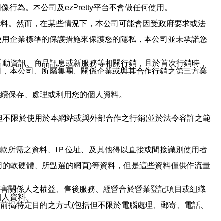
行為。本公司及ezPretty平台不會做任何使用。
資料。然而，在某些情況下，本公司可能會因受政府要求或法
使用企業標準的保護措施來保護您的隱私，本公司並未承諾您
活動資訊、商品訊息或新服務等相關行銷，且於首次行銷時，
司，本公司、所屬集團、關係企業或與其合作行銷之第三方業
繼續保存、處理或利用您的個人資料。
但不限於使用於本網站或與外部合作之行銷)並於法令容許之範
或付款所需之資料、IＰ位址、及其他得以直接或間接識別使用者
用的軟硬體、所點選的網頁)等資料，但是這些資料僅供作流量
利害關係人之權益、售後服務、經營合於營業登記項目或組織
個人資料。
前揭特定目的之方式(包括但不限於電腦處理、郵寄、電話、