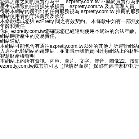
您與店家之間的買賣行為中， ezpretty.com.tw 不
3.LINE 帳號未封鎖傳送訊息之 LINE 官方帳號。
產生或導致的任何損失或損害，ezpretty.com.tw 及其管理
欲變更通知型訊息的設定，操作如下：
得將本網站內所列出的任何服務視為 ezpretty.com.tw 推
1.點選「主頁」＞「設定」
網站使用者的守法義務及承諾
2.點選「隱私設定」
本條款構成您與 ezPretty 間之有效契約。 本條款中如
3.點選「提供使用資料」
年齡和責任
4.點選「LINE通知型訊息」
你向 ezpretty.com.tw您確認您已經達到使用本網站
5.開關「接收LINE通知型訊息」
網站時所產生的交易責任。
❗️關閉「接收通知型訊息」後，將不會接收到來自任何企業
網站連結
本網站可能包含有通往ezpretty.com.tw以外的其他方所運營
入通往此類網站的超連結，並非暗示我們贊同此類網站上的材料
智慧財產權聲明
本網站上的所有資訊、內容、圖片、文字、聲音、圖像22、按
ezpretty.com.tw或其許可人（視情況而定）保留有
改、拷貝、傳播、發送、顯示、執行、複製、發佈、模仿、轉發
法或其他智慧財產權或 ezpretty.com.tw、其許可人
賠償
您同意因您使用本網站，而導致 ezpretty.com.tw、
您承擔賠償並保證 ezpretty.com.tw、其分公司、所屬機
免責聲明
您對本網站的所有使用均由您自擔風險。 因下載使用、參考或
己承擔全部責任。您同意 ezpretty.com.tw 及向ezpr
全部的索賠權利，無論是基於合約、侵權行為或其他依據。 ezpr
那些可損害或影響本網站管理、安全性、公正性和完整性，或是損害或
漏、中斷、刪除、缺陷、延遲或任何事件或事故，ezpretty.
其中包括但不僅限於有關本網站上服務、資訊及（或）聲明的保證或承
時間內對任一條款或多條條款的強制實施，不得將此視為放棄這
法律效應。 ezpretty.com.tw有權隨時變更本使用條