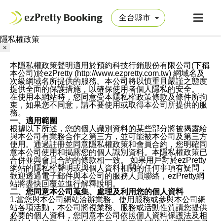
隱私權政策
×
本隱私權政策聲明適用於預約科技行銷股份有限公司(下稱
本公司)於ezPretty (http://www.ezpretty.com.tw) 網域名及
次級網域名所提供的服務。本公司將以慎重且嚴謹之態度
提供全面的保護措施，以確保使用者個人隱私的安全。
在使用本網站時，您同意受本隱私權政策條款及條件所拘
束，如果您不同意，請不要使用或取得本公司所提供的服
務。
一、適用範圍
根據以下所述，您的個人識別資料的某些部分將被揭露給
與本公司有業務合作之第三方，並可能被本公司及第三方
使用。通過註冊並同意隱私權政策和會員合約，您明確同
意本公司使用和揭露您的個人識別資料。本隱私權政策已
合併並與會員合約的條款相一致。 如果用戶對於ezPretty
網站的隱私權聲明或與個人資料相關的任何事項有疑問，
歡迎透過電子郵件與本公司的服務人員聯絡，ezPretty網
站將盡快回覆並進行解釋說明。
二、您同意本公司蒐集、處理及利用您的個人資料
1.當您與本公司網站洽辦業務、使用服務或參與本公司網
站各項活動，本公司將視業務、服務或活動性質請您提供
必要的個人資料，您同意本公司依照個人資料保護法及相