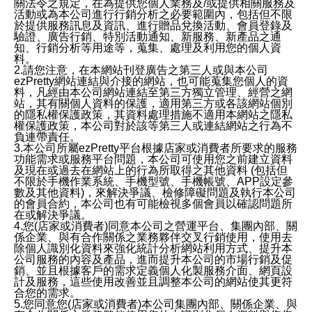
關法令之規定，在為提供您個人業務及/或提供相關服務及
活動或為本公司進行行銷分析之必要範圍內，包括但不限
於提供服務訊息及資訊、進行贈品兌換活動、會員登錄及
驗證、廣告行銷、特別活動通知、新服務、新產品之通
知、行銷分析等用途等，蒐集、處理及利用您的個人資
料。
2.請您注意，在本網站刊登廣告之第三人或與本公司
ezPretty網站連結與介接的網站，也可能蒐集您個人的資
料，凡經由本公司網站連結至第三方獨立管理、經營之網
站，其有關個人資料的保護，適用第三方或各該網站個別
的隱私權保護政策，其資料處理措施不適用本網站之隱私
權保護政策，本公司對於該等第三人或連結網站之行為不
負連帶責任。
3.本公司所屬ezPretty平台根據店家或消費者所要求的服務
功能需求或服務平台問題，本公司可使用您之前建立資料
及現在或過去在網站上的行為所取得之其他資料 (包括但
不限於手機作業系統、手機型號、手機帳號、APP設定參
數及其他資料)，來解決爭議、檢修障礙問題及執行本公司
的會員合約，本公司也有可能檢視多個會員以確認問題所
在或解決爭議。
4.您(店家或消費者)同意本公司之營運平台、集團內部、關
係企業、與有合作關係之業務夥伴交叉行銷使用，使用去
除個人識別化資料來強化統計分析網站利用方式、提升本
公司服務的內容及產品，進而提升本公司的市場行銷及促
銷、並且根據客戶的需求定義個人化製服務介面、網頁設
計及服務，這些使用改善並且調整本公司的網站使其更符
合您的需求。
5.您同意您(店家或消費者)本公司集團內部、關係企業、與