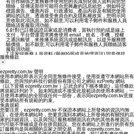
有合作關係之業務夥伴使用您的去識別化個人資料與您您
聯絡，並傳送那些可能符合您興趣的訊息給您，例如特定
標題廣告、優惠內容、行政通知、產品內容及有關您使用
網站的訊息。透過接受會員合約及隱私權政策，您明示同
意收取此項訊息。如不願意,可以利用電子郵件和服務人員
聯絡請客服取消功能。
6.針對已註冊認證店家或是消費者，當執行預約或是線上
支付，平台營運需求將會使用 email，姓名，手機，授權
之通訊帳號，來推播系統資訊或提醒訊息，以提升服務體
驗價值。如不願意,可以利用電子郵件和服務人員聯絡請客
服取消功能。
7.店家端服務人員資料 (舉例拍照或是地理資訊) 同意僅提
服務條款
供所屬店家管理人員可以使用消費者的作品集資料和員工
×
打卡個人圖像行為。本公司及ezPretty平台不會做任何使
用。
ezpretty.com.tw 聲明
三、本公司對您個人資料的揭露
使用本網站即表示完全同意無條件接受，使用並遵守本網站所有
1.基於現有服務平台的監管環境，預約科技保證不會揭露
條款。您與預約科技行銷股份有限公司之網站 ezPretty 網站
任何店家的營運資訊，且預約科技和店家均不能洩露消費
（以下皆稱 ezpretty.com.tw ）訂此合約(下稱本條款)，這些條款
者的個人資料。然而，在某些情況下，本公司可能會因受
將規範詳列於下。如未閱讀或不接受此規範請勿使用本網站，一
政府要求或法律規定，而被迫向政府或第三方提供資料。
旦使用本網站的全部或任何一部份，表示同ezpretty.com.tw意接
第三方也可能非法地攔截或存取傳輸的私人通訊，或會員
受本網站所有規範的約束。
可能濫用或誤用從本公司網站獲得的您的資料。因此，儘
免責規範
管本公司使用企業標準的保護措施來保護您的隱私，本公
您要注意，ezpretty.com.tw 不保證本網站上所發佈的資訊均無
司並未承諾您的個人識別資料或私人通訊將永遠保密。
誤，在使用本網站時，您要意識到本網站上所發佈的有關預約店
2.根據本公司的政策，本公司不會將涉及您的個人識別資
家的詳細資訊，以及與預訂服務相關資訊在內的其他各種資訊，
料出租或出售給第三方。
均可能不準確或是存在拼寫錯誤。您在本網站上所進行的所有預
3. 本公司、所屬集團、關係企業或與其合作行銷之第三方
訂服務均是與相關的店家之間交易，而非 ezpretty.com.tw。
業務合作公司會在您同意之情形下，始得利用您的個人資
ezpretty.com.tw僅是便於您能夠通過我們，預訂相對應的服務。