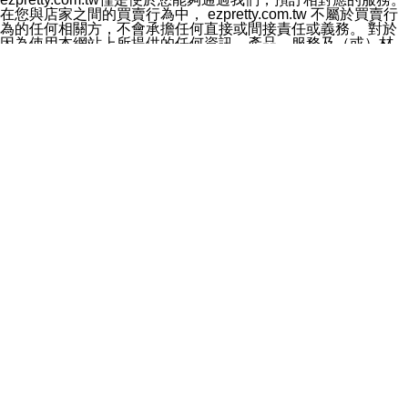
料於行銷活動資訊、商品訊息或新服務等相關行銷，且於
在您與店家之間的買賣行為中， ezpretty.com.tw 不屬於買賣行
首次行銷時，將提供您表示拒絕行銷之方式，本公司不會
為的任何相關方，不會承擔任何直接或間接責任或義務。 對於
向您索取相關費用。如您拒絕接受行銷服務或嗣後欲拒絕
因為使用本網站上所提供的任何資訊、產品、服務及（或）材
時，均可隨時通知本公司，本公司、所屬集團、關係企業
料，而產生或導致的任何損失或損害，ezpretty.com.tw 及其管
或與其合作行銷之第三方業務合作公司或第三方業務合作
理人員、員工或代表人均對此不承擔任何責任。 儘管
公司將立即停止利用您的個人資料行銷。
ezpretty.com.tw 已經盡了適當努力確保本網站上所列的服務符
四、個人資料利用之期間、地區、對象及方式如下
合合理的標準，仍不得將本網站內所列出的任何服務視為
1.期間：您同意於本公司存續期間或依法令之資料保存期
ezpretty.com.tw 推薦的服務，或是認為其代表該服務將會適用
間內，以及您的個人資料蒐集之目的消失或期限屆滿時，
於該用戶。如果該服務不適用於您，ezpretty.com.tw 將對此不
本公司得繼續保存、處理或利用您的個人資料。
承擔任何責任。
2.地區：就中華民國領域內。
網站使用者的守法義務及承諾
3.對象：本公司所屬公司(本公司)及其分公司、本公司之關
本條款構成您與 ezPretty 間之有效契約。 本條款中如有一部無
係企業、其他與本公司有業務往來或合作之機構。
效時，不影響其他條款之效力。 本條款如有未盡之處，雙方均
4.方式：以電話、簡訊、電子郵件、紙本或其他合於當時
應依誠實信用、平等互惠原則，共商解決之道。
科技之適當方式作個人資料之利用，(包括任何依法得利用
年齡和責任
之方式，但不限於使用於本網站或與外部合作之行銷)並於
你向 ezpretty.com.tw您確認您已經達到使用本網站的合法年
法令容許之範圍內，為行銷建檔、揭露、轉介或交互運用
齡。可以針對您在使用本網站時產生的任何責任，形成有約束力
予本公司及其合作對象。
的法律責任。您理解使用本網站時及他人使用您的登錄資訊使用
五、個人資料之類別
本網站時所產生的交易責任。
本聲明所指之個人資料類別如下:
網站連結
1.您提供之資料，包括您的姓名、性別、連絡方式(包括但
本網站可能包含有通往ezpretty.com.tw以外的其他方所運營網站
不限於電話、E-MAIL及地址等)、服務單位、職稱、為完
的超連結。此類超連結僅提供用於參考。此類網站不是由
成收款或付款所需之資料、IＰ位址、及其他得以直接或間
ezpretty.com.tw 控制，我們對其內容不承擔任何責任。在本網
接識別使用者身分之個人資料，及執行職務或業務之必要
站上加入通往此類網站的超連結，並非暗示我們贊同此類網站上
範圍內所需蒐集、處理及利用的個人資料。
的材料或是與其經營人之間存在任何聯繫。
2.為提升服務品質，本公司會依照所提供服務之性質，記
智慧財產權聲明
錄使用者的IP位址、以及在本公司內的瀏覽活動(例如，使
本網站上的所有資訊、內容、圖片、文字、聲音、圖像22、按
用者所使用的軟硬體、所點選的網頁)等資料，但是這些資
鈕、商標、服務標章及商品名稱均受中華民國國家法律及國際條