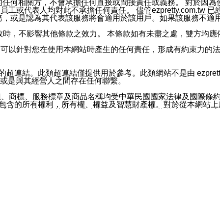
屬於買賣行為的任何相關方，不會承擔任何直接或間接責任或義務。 
人員、員工或代表人均對此不承擔任何責任。 儘管ezpretty.co
薦的服務，或是認為其代表該服務將會適用於該用戶。如果該服務不適用於您，
有一部無效時，不影響其他條款之效力。 本條款如有未盡之處，雙方
的合法年齡。可以針對您在使用本網站時產生的任何責任，形成有約束
官方帳號或認證官方帳號的通知型訊息。
網站的超連結。此類超連結僅提供用於參考。此類網站不是由 ezpret
或是與其經營人之間存在任何聯繫。
鈕、商標、服務標章及商品名稱均受中華民國國家法律及國際條
這些素材中所包含的所有權利，所有權、權益及智慧財產權。對於從本
或出售。除非本協議中明確指出，這些條款和條件中的任何內容
或任何協力廠商的業主權益中規定的任何權利的推斷結果。 如有任何人
其分公司、所屬機構、管理人員、代理人及其他合作夥伴和員工遭受的
構、管理人員、代理人及其他合作夥伴和員工不受損失。
依賴本網站上所提供的資訊、產品、服務或素材或通過使用本網
etty.com.tw提供電信及網路服務的提供商不會因您使用或不能使
etty.com.tw 不聲明、保證或承諾本網站或支持該網站的
影響本網站任何部分正常運行，且超出ezpretty.com.t
com.tw 不承擔任何責任。 在適用法律許可的最大範圍內，所
諾，其中包括但不僅限於其精確性、完整性或適銷性、品質或適用於特
些條款或是這些條款相關的權利。這些條款中使用的標題僅為了
款之內容及本網站上內容而不另行通知，同時，不對您、其他任何用戶