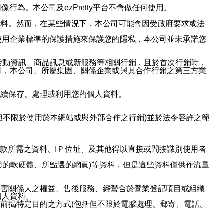
行為。本公司及ezPretty平台不會做任何使用。
資料。然而，在某些情況下，本公司可能會因受政府要求或法
使用企業標準的保護措施來保護您的隱私，本公司並未承諾您
活動資訊、商品訊息或新服務等相關行銷，且於首次行銷時，
司，本公司、所屬集團、關係企業或與其合作行銷之第三方業
繼續保存、處理或利用您的個人資料。
但不限於使用於本網站或與外部合作之行銷)並於法令容許之範
或付款所需之資料、IＰ位址、及其他得以直接或間接識別使用者
用的軟硬體、所點選的網頁)等資料，但是這些資料僅供作流量
利害關係人之權益、售後服務、經營合於營業登記項目或組織
個人資料。
前揭特定目的之方式(包括但不限於電腦處理、郵寄、電話、