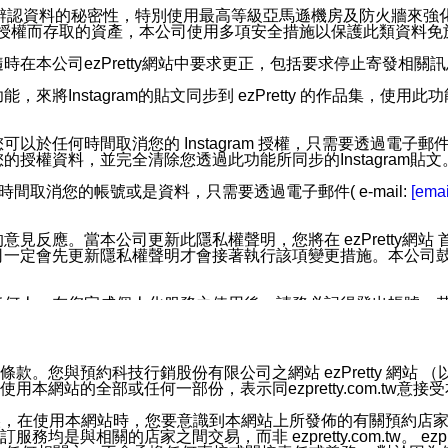
您個人辨認資料的秘密性，特別使用最高等級亞馬遜機房及防火牆來
失及未經授權而存取的資產，本公司使用多項安全措施以保護此類資料
在本公司ezPretty網站中要求更正，包括要求停止寄發相關
步功能，來將Instagram的貼文同步到 ezPretty 的作品集，使
步功能，您可以於任何時間取消您的 Instagram 授權，只需要
授權資料，並完全清除您透過此功能所同步的Instagram貼文
時間取消您的帳號或是資料，只需要透過電子郵件( e-mail:
[emai
應。當本公司更新此隱私權聲明，您將在 ezPretty網站 首頁
定會先更新隱私權聲明才會接著執行該項變更措施。本公司鼓勵您定
任何人。在您完成個人化服務之使用後，請務必記得登出帳號。
區。
並傳送或宣傳本網站各項服務之資料或電子郵件供您參考。您能
預約科技行銷股份有限公司之網站 ezPretty 網站 （以下皆稱 
網站的全部或任何一部份，表示同ezpretty.com.tw意
入本公司/本服務好友，您仍可接收到通知型訊息。
限，以廣告或其他目的的訊息皆不會被傳送。滿足以下三個條件
的資訊均無誤，在使用本網站時，您要意識到本網站上所發佈的有關預
號碼比對相符。
相關的店家之間交易，而非 ezpretty.com.tw。 ezpr
息。