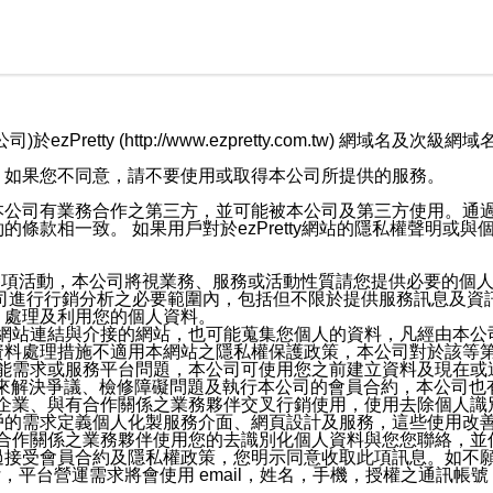
retty (http://www.ezpretty.com.tw) 網
，如果您不同意，請不要使用或取得本公司所提供的服務。
本公司有業務合作之第三方，並可能被本公司及第三方使用。通
條款相一致。 如果用戶對於ezPretty網站的隱私權聲明或
各項活動，本公司將視業務、服務或活動性質請您提供必要的個
公司進行行銷分析之必要範圍內，包括但不限於提供服務訊息及資
、處理及利用您的個人資料。
etty網站連結與介接的網站，也可能蒐集您個人的資料，凡經由
資料處理措施不適用本網站之隱私權保護政策，本公司對於該等
服務功能需求或服務平台問題，本公司可使用您之前建立資料及現在
，來解決爭議、檢修障礙問題及執行本公司的會員合約，本公司
關係企業、與有合作關係之業務夥伴交叉行銷使用，使用去除個人
戶的需求定義個人化製服務介面、網頁設計及服務，這些使用改
與有合作關係之業務夥伴使用您的去識別化個人資料與您您聯絡，
接受會員合約及隱私權政策，您明示同意收取此項訊息。如不願
，平台營運需求將會使用 email，姓名，手機，授權之通訊