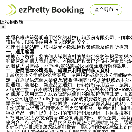
隱私權政策
×
本隱私權政策聲明適用於預約科技行銷股份有限公司(下稱本公司)於ezP
護措施，以確保使用者個人隱私的安全。
在使用本網站時，您同意受本隱私權政策條款及條件所拘束
一、適用範圍
根據以下所述，您的個人識別資料的某些部分將被揭露給與
和揭露您的個人識別資料。本隱私權政策已合併並與會員合約的
的服務人員聯絡，ezPretty網站將盡快回覆並進行解釋說明。
二、您同意本公司蒐集、處理及利用您的個人資料
1.當您與本公司網站洽辦業務、使用服務或參與本公司網站
定，在為提供您個人業務及/或提供相關服務及活動或為本
動通知、新服務、新產品之通知、行銷分析等用途等，蒐集
2.請您注意，在本網站刊登廣告之第三人或與本公司ezPr
的保護，適用第三方或各該網站個別的隱私權保護政策，其
3.本公司所屬ezPretty平台根據店家或消費者所要求的
業系統、手機型號、手機帳號、APP設定參數及其他資料)
4.您(店家或消費者)同意本公司之營運平台、集團內部、
容及產品，進而提升本公司的市場行銷及促銷、並且根據客
5.您同意您(店家或消費者)本公司集團內部、關係企業、
惠內容、行政通知、產品內容及有關您使用網站的訊息。透過
6.針對已註冊認證店家或是消費者，當執行預約或是線上支付
意,可以利用電子郵件和服務人員聯絡請客服取消功能。