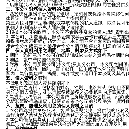
7.店家端服務人員資料 (舉例拍照或是地理資訊) 同意僅提
三、本公司對您個人資料的揭露
1.基於現有服務平台的監管環境，預約科技保證不會揭露任
律規定，而被迫向政府或第三方提供資料。
第三方也可能非法地攔截或存取傳輸的私人通訊，或會員可
的個人識別資料或私人通訊將永遠保密。
2.根據本公司的政策，本公司不會將涉及您的個人識別資料
3. 本公司、所屬集團、關係企業或與其合作行銷之第三方
將提供您表示拒絕行銷之方式，本公司不會向您索取相關費
務合作公司或第三方業務合作公司將立即停止利用您的個人
四、個人資料利用之期間、地區、對象及方式如下
1.期間：您同意於本公司存續期間或依法令之資料保存期間
2.地區：就中華民國領域內。
3.對象：本公司所屬公司(本公司)及其分公司、本公司之關
4.方式：以電話、簡訊、電子郵件、紙本或其他合於當時科
圍內，為行銷建檔、揭露、轉介或交互運用予本公司及其合
五、個人資料之類別
本聲明所指之個人資料類別如下:
1.您提供之資料，包括您的姓名、性別、連絡方式(包括但不
身分之個人資料，及執行職務或業務之必要範圍內所需蒐集
2.為提升服務品質，本公司會依照所提供服務之性質，記錄
分析和網路行為調查，以便於改善本公司的服務品質，資料
六、蒐集、處理及利用您的個人資料之目的
1.本公司為提供良好服務、客戶管理與服務、提供預約服務
章程所定之業務及執行職務或業務之必要範圍內等以及為本
2.本公司僅蒐集為執行上述特定目的所必要提供之個人資料
傳真)，於中華民國境內及法令許可之範圍內加以處理及利用
七、資料安全性