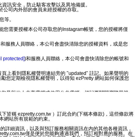
強化資訊安全，防止駭客攻擊以及異地備援。
免於公司內外部的會員未經授權的存取。
訊息等。
用此功能您需要授權本公司存取您的Instagram帳號，您的授權將僅
透過電子郵件和服務人員聯絡，本公司會盡快清除您的授權資料，或是您
。
l protected]
)和服務人員聯絡，本公司會盡快清除您的帳號和
上看到隱私權聲明連結旁的 "updated" 註記。如果聲明的
期檢視隱私權聲明，以得知 ezPretty 網站如何保護您
若您是與他人共享電腦或使用公共電腦，切記要關閉瀏覽器視
依照該資料或電子郵件所指示之方法、說明或功能連結，隨時
ezpretty.com.tw ）訂此合約(下稱本條款)，這些條款將
接受本網站所有規範的約束。
者，將可收到通知型訊息。
約店家的詳細資訊，以及與預訂服務相關資訊在內的其他各種資訊，
etty.com.tw僅是便於您能夠通過我們，預訂相對應的服務。在