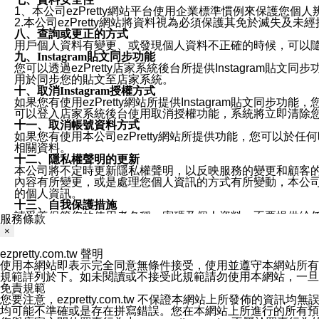
1、本公司ezPretty網站平台使用企業標準慣例來保護
2.本公司ezPretty網站將資料視為必須保護其免於滅
八、查詢或更正的方式
用戶個人資料有變更、或發現個人資料不正確的時候，可以隨時
九、Instagram貼文同步功能
您可以透過ezPretty店家系統後台所提供Instagram貼文同
用於同步您的貼文至店家系統。
十、取消Instagram授權方式
如果您有使用ezPretty網站所提供Instagram貼文同
可以登入店家系統後台使用取消授權功能，系統將立即清除您的
十一、取消帳號資料方式
如果您有使用本公司ezPretty網站所提供功能，您可以於任何
相關資料。
十二、隱私權聲明的更新
本公司將不定時更新隱私權聲明，以反映服務的變更和顧客的意見反
內容有所變更，或是處理您個人資訊的方式有所變動，本公司一
的個人資訊。
十三、自我保護措施
請妥善保管您的使用者名稱、密碼及個人資料，不要提供給
服務條款
窗，以防止他人讀取您的個人資料、信件或進入所機關管理
×
十四、傳送宣傳本站資訊或電子郵件之政策
您同意本公司網站，透過您所提供的郵件地址與您取得聯絡
ezpretty.com.tw 聲明
停止接收這些資料或電子郵件。
使用本網站即表示完全同意無條件接受，使用並遵守本網站所有條款。您與
十五、訊息通知
規範詳列於下。如未閱讀或不接受此規範請勿使用本網站，一旦使用本
本公司/本服務將以通知型訊息傳送重要訊息給您。即使未加
免責規範
本公司/本服務傳送之通知型訊息以對您有效且重要的訊息為
您要注意，ezpretty.com.tw 不保證本網站上所發佈
1.LINE 帳號設定的電話號碼與本公司/本服務所傳來的電話
均可能不準確或是存在拼寫錯誤。您在本網站上所進行的所有預訂服務均是與
2.該 LINE 帳號已在 LINE APP 設定中，同意接收通知型訊