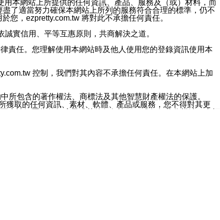
對於因為使用本網站上所提供的任何資訊、產品、服務及（或）材料，而
m.tw 已經盡了適當努力確保本網站上所列的服務符合合理的標準，仍不
ezpretty.com.tw 將對此不承擔任何責任。
均應依誠實信用、平等互惠原則，共商解決之道。
力的法律責任。您理解使用本網站時及他人使用您的登錄資訊使用本
ty.com.tw 控制，我們對其內容不承擔任何責任。在本網站上加
約中所包含的著作權法、商標法及其他智慧財產權法的保護。
網站上所獲取的任何資訊、素材、軟體、產品或服務，您不得對其更
不應被解釋為任何暗示或其他任何許可，或任何著作權法、商標
違反此規定，我們將追究其法律責任。
任何損失、責任及協力廠商的任何索賠或要求（包括律師費），將由
站而獲取到的資訊，而導致您遭受的任何風險或損失，將由您自
用本網站而造成的任何損失負責，同時，您會在此放棄有關此損失的所有及
伺服器不會發生缺陷，其中包括但不僅限於病毒或其他有害元素。對於
w 控制範圍的任何病毒感染、BUG、篡改、技術故障、錯誤、遺
有明示、暗示或法定及其他聲明、保證和條款均予以最大限度的排除，
定目的等。 ezpretty.com.tw 不能持續或在某階段
方便目的，其不應影響這些條款的範圍或意義，或是產生其他的
或任何協力廠商承擔任何責任。 在每次訪問網站時，您應檢查一下這