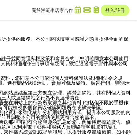
關於潮流串
店家合作
登入/註冊
域名及次級網域名所提供的服務。本公司將以慎重且嚴謹之態度提供全面的保
過註冊並同意隱私權政策和會員合約，您明確同意本公司使用
與個人資料相關的任何事項有疑問，歡迎透過電子郵件與本公司
人資料，您同意本公司依照個人資料保護法及相關法令之規
訊、進行贈品兌換活動、會員登錄及驗證、廣告行銷、特別活
本公司網站連結至第三方獨立管理、經營之網站，其有關個人資料
第三人或連結網站之行為不負連帶責任。
或過去在網站上的行為所取得之其他資料 (包括但不限於手機作
也有可能檢視多個會員以確認問題所在或解決爭議。
識別化資料來強化統計分析網站利用方式、提升本公司服務的內
善並且調整本公司的網站使其更符合您的需求。
並傳送那些可能符合您興趣的訊息給您，例如特定標題廣告、優
意,可以利用電子郵件和服務人員聯絡請客服取消功能。
帳號，來推播系統資訊或提醒訊息，以提升服務體驗價值。如不願