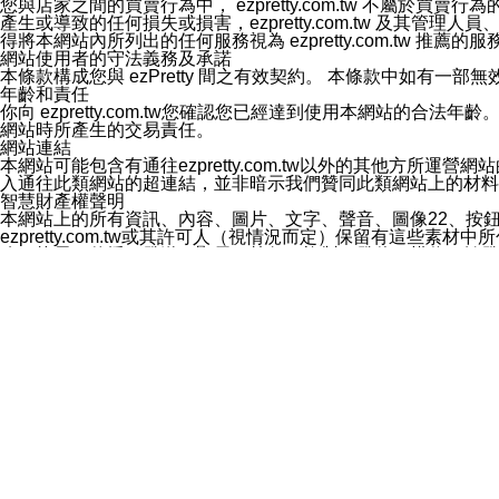
您與店家之間的買賣行為中， ezpretty.com.tw 不
3.LINE 帳號未封鎖傳送訊息之 LINE 官方帳號。
產生或導致的任何損失或損害，ezpretty.com.tw 及其管理
欲變更通知型訊息的設定，操作如下：
得將本網站內所列出的任何服務視為 ezpretty.com.tw 推
1.點選「主頁」＞「設定」
網站使用者的守法義務及承諾
2.點選「隱私設定」
本條款構成您與 ezPretty 間之有效契約。 本條款中如
3.點選「提供使用資料」
年齡和責任
4.點選「LINE通知型訊息」
你向 ezpretty.com.tw您確認您已經達到使用本網站
5.開關「接收LINE通知型訊息」
網站時所產生的交易責任。
❗️關閉「接收通知型訊息」後，將不會接收到來自任何企業
網站連結
本網站可能包含有通往ezpretty.com.tw以外的其他方所運營
入通往此類網站的超連結，並非暗示我們贊同此類網站上的材料
智慧財產權聲明
本網站上的所有資訊、內容、圖片、文字、聲音、圖像22、按
ezpretty.com.tw或其許可人（視情況而定）保留有
改、拷貝、傳播、發送、顯示、執行、複製、發佈、模仿、轉發
法或其他智慧財產權或 ezpretty.com.tw、其許可人
賠償
您同意因您使用本網站，而導致 ezpretty.com.tw、
您承擔賠償並保證 ezpretty.com.tw、其分公司、所屬機
免責聲明
您對本網站的所有使用均由您自擔風險。 因下載使用、參考或
己承擔全部責任。您同意 ezpretty.com.tw 及向ezpr
全部的索賠權利，無論是基於合約、侵權行為或其他依據。 ezpr
那些可損害或影響本網站管理、安全性、公正性和完整性，或是損害或
漏、中斷、刪除、缺陷、延遲或任何事件或事故，ezpretty.
其中包括但不僅限於有關本網站上服務、資訊及（或）聲明的保證或承
時間內對任一條款或多條條款的強制實施，不得將此視為放棄這
法律效應。 ezpretty.com.tw有權隨時變更本使用條