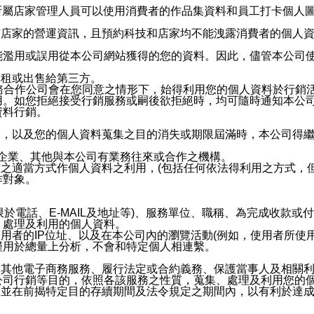
供所屬店家管理人員可以使用消費者的作品集資料和員工打卡個人圖像
何店家的營運資訊，且預約科技和店家均不能洩露消費者的個人
能濫用或誤用從本公司網站獲得的您的資料。因此，儘管本公司
出租或出售給第三方。
業務合作公司會在您同意之情形下，始得利用您的個人資料於行銷
用。如您拒絕接受行銷服務或嗣後欲拒絕時，均可隨時通知本公
資料行銷。
內，以及您的個人資料蒐集之目的消失或期限屆滿時，本公司得
係企業、其他與本公司有業務往來或合作之機構。
技之適當方式作個人資料之利用，(包括任何依法得利用之方式，
作對象。
限於電話、E-MAIL及地址等)、服務單位、職稱、為完成收款
、處理及利用的個人資料。
使用者的IP位址、以及在本公司內的瀏覽活動(例如，使用者所使
僅用於總量上分析，不會和特定個人相連繫。
及其他電子商務服務、履行法定或合約義務、保護當事人及相關
公司行銷等目的，依照各該服務之性質，蒐集、處理及利用您的
，並在前揭特定目的存續期間及法令規定之期間內，以有利於達成
。