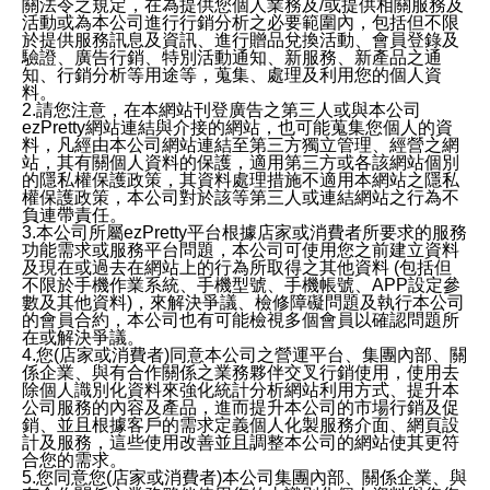
關法令之規定，在為提供您個人業務及/或提供相關服務及
活動或為本公司進行行銷分析之必要範圍內，包括但不限
於提供服務訊息及資訊、進行贈品兌換活動、會員登錄及
驗證、廣告行銷、特別活動通知、新服務、新產品之通
知、行銷分析等用途等，蒐集、處理及利用您的個人資
料。
2.請您注意，在本網站刊登廣告之第三人或與本公司
ezPretty網站連結與介接的網站，也可能蒐集您個人的資
料，凡經由本公司網站連結至第三方獨立管理、經營之網
站，其有關個人資料的保護，適用第三方或各該網站個別
的隱私權保護政策，其資料處理措施不適用本網站之隱私
權保護政策，本公司對於該等第三人或連結網站之行為不
負連帶責任。
3.本公司所屬ezPretty平台根據店家或消費者所要求的服務
功能需求或服務平台問題，本公司可使用您之前建立資料
及現在或過去在網站上的行為所取得之其他資料 (包括但
不限於手機作業系統、手機型號、手機帳號、APP設定參
數及其他資料)，來解決爭議、檢修障礙問題及執行本公司
的會員合約，本公司也有可能檢視多個會員以確認問題所
在或解決爭議。
4.您(店家或消費者)同意本公司之營運平台、集團內部、關
係企業、與有合作關係之業務夥伴交叉行銷使用，使用去
除個人識別化資料來強化統計分析網站利用方式、提升本
公司服務的內容及產品，進而提升本公司的市場行銷及促
銷、並且根據客戶的需求定義個人化製服務介面、網頁設
計及服務，這些使用改善並且調整本公司的網站使其更符
合您的需求。
5.您同意您(店家或消費者)本公司集團內部、關係企業、與