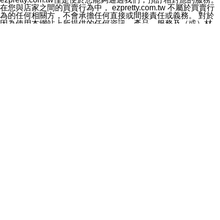
料於行銷活動資訊、商品訊息或新服務等相關行銷，且於
在您與店家之間的買賣行為中， ezpretty.com.tw 不屬於買賣行
首次行銷時，將提供您表示拒絕行銷之方式，本公司不會
為的任何相關方，不會承擔任何直接或間接責任或義務。 對於
向您索取相關費用。如您拒絕接受行銷服務或嗣後欲拒絕
因為使用本網站上所提供的任何資訊、產品、服務及（或）材
時，均可隨時通知本公司，本公司、所屬集團、關係企業
料，而產生或導致的任何損失或損害，ezpretty.com.tw 及其管
或與其合作行銷之第三方業務合作公司或第三方業務合作
理人員、員工或代表人均對此不承擔任何責任。 儘管
公司將立即停止利用您的個人資料行銷。
ezpretty.com.tw 已經盡了適當努力確保本網站上所列的服務符
四、個人資料利用之期間、地區、對象及方式如下
合合理的標準，仍不得將本網站內所列出的任何服務視為
1.期間：您同意於本公司存續期間或依法令之資料保存期
ezpretty.com.tw 推薦的服務，或是認為其代表該服務將會適用
間內，以及您的個人資料蒐集之目的消失或期限屆滿時，
於該用戶。如果該服務不適用於您，ezpretty.com.tw 將對此不
本公司得繼續保存、處理或利用您的個人資料。
承擔任何責任。
2.地區：就中華民國領域內。
網站使用者的守法義務及承諾
3.對象：本公司所屬公司(本公司)及其分公司、本公司之關
本條款構成您與 ezPretty 間之有效契約。 本條款中如有一部無
係企業、其他與本公司有業務往來或合作之機構。
效時，不影響其他條款之效力。 本條款如有未盡之處，雙方均
4.方式：以電話、簡訊、電子郵件、紙本或其他合於當時
應依誠實信用、平等互惠原則，共商解決之道。
科技之適當方式作個人資料之利用，(包括任何依法得利用
年齡和責任
之方式，但不限於使用於本網站或與外部合作之行銷)並於
你向 ezpretty.com.tw您確認您已經達到使用本網站的合法年
法令容許之範圍內，為行銷建檔、揭露、轉介或交互運用
齡。可以針對您在使用本網站時產生的任何責任，形成有約束力
予本公司及其合作對象。
的法律責任。您理解使用本網站時及他人使用您的登錄資訊使用
五、個人資料之類別
本網站時所產生的交易責任。
本聲明所指之個人資料類別如下:
網站連結
1.您提供之資料，包括您的姓名、性別、連絡方式(包括但
本網站可能包含有通往ezpretty.com.tw以外的其他方所運營網站
不限於電話、E-MAIL及地址等)、服務單位、職稱、為完
的超連結。此類超連結僅提供用於參考。此類網站不是由
成收款或付款所需之資料、IＰ位址、及其他得以直接或間
ezpretty.com.tw 控制，我們對其內容不承擔任何責任。在本網
接識別使用者身分之個人資料，及執行職務或業務之必要
站上加入通往此類網站的超連結，並非暗示我們贊同此類網站上
範圍內所需蒐集、處理及利用的個人資料。
的材料或是與其經營人之間存在任何聯繫。
2.為提升服務品質，本公司會依照所提供服務之性質，記
智慧財產權聲明
錄使用者的IP位址、以及在本公司內的瀏覽活動(例如，使
本網站上的所有資訊、內容、圖片、文字、聲音、圖像22、按
用者所使用的軟硬體、所點選的網頁)等資料，但是這些資
鈕、商標、服務標章及商品名稱均受中華民國國家法律及國際條