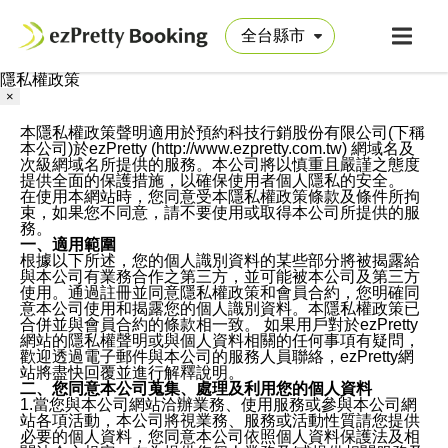
隱私權政策
×
本隱私權政策聲明適用於預約科技行銷股份有限公司(下稱
本公司)於ezPretty (http://www.ezpretty.com.tw) 網域名及
次級網域名所提供的服務。本公司將以慎重且嚴謹之態度
提供全面的保護措施，以確保使用者個人隱私的安全。
在使用本網站時，您同意受本隱私權政策條款及條件所拘
束，如果您不同意，請不要使用或取得本公司所提供的服
務。
一、適用範圍
根據以下所述，您的個人識別資料的某些部分將被揭露給
與本公司有業務合作之第三方，並可能被本公司及第三方
使用。通過註冊並同意隱私權政策和會員合約，您明確同
意本公司使用和揭露您的個人識別資料。本隱私權政策已
合併並與會員合約的條款相一致。 如果用戶對於ezPretty
網站的隱私權聲明或與個人資料相關的任何事項有疑問，
歡迎透過電子郵件與本公司的服務人員聯絡，ezPretty網
站將盡快回覆並進行解釋說明。
二、您同意本公司蒐集、處理及利用您的個人資料
1.當您與本公司網站洽辦業務、使用服務或參與本公司網
站各項活動，本公司將視業務、服務或活動性質請您提供
必要的個人資料，您同意本公司依照個人資料保護法及相