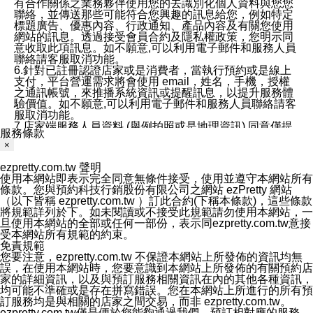
有合作關係之業務夥伴使用您的去識別化個人資料與您您
聯絡，並傳送那些可能符合您興趣的訊息給您，例如特定
標題廣告、優惠內容、行政通知、產品內容及有關您使用
網站的訊息。透過接受會員合約及隱私權政策，您明示同
意收取此項訊息。如不願意,可以利用電子郵件和服務人員
聯絡請客服取消功能。
6.針對已註冊認證店家或是消費者，當執行預約或是線上
支付，平台營運需求將會使用 email，姓名，手機，授權
之通訊帳號，來推播系統資訊或提醒訊息，以提升服務體
驗價值。如不願意,可以利用電子郵件和服務人員聯絡請客
服取消功能。
7.店家端服務人員資料 (舉例拍照或是地理資訊) 同意僅提
服務條款
供所屬店家管理人員可以使用消費者的作品集資料和員工
×
打卡個人圖像行為。本公司及ezPretty平台不會做任何使
用。
ezpretty.com.tw 聲明
三、本公司對您個人資料的揭露
使用本網站即表示完全同意無條件接受，使用並遵守本網站所有
1.基於現有服務平台的監管環境，預約科技保證不會揭露
條款。您與預約科技行銷股份有限公司之網站 ezPretty 網站
任何店家的營運資訊，且預約科技和店家均不能洩露消費
（以下皆稱 ezpretty.com.tw ）訂此合約(下稱本條款)，這些條款
者的個人資料。然而，在某些情況下，本公司可能會因受
將規範詳列於下。如未閱讀或不接受此規範請勿使用本網站，一
政府要求或法律規定，而被迫向政府或第三方提供資料。
旦使用本網站的全部或任何一部份，表示同ezpretty.com.tw意接
第三方也可能非法地攔截或存取傳輸的私人通訊，或會員
受本網站所有規範的約束。
可能濫用或誤用從本公司網站獲得的您的資料。因此，儘
免責規範
管本公司使用企業標準的保護措施來保護您的隱私，本公
您要注意，ezpretty.com.tw 不保證本網站上所發佈的資訊均無
司並未承諾您的個人識別資料或私人通訊將永遠保密。
誤，在使用本網站時，您要意識到本網站上所發佈的有關預約店
2.根據本公司的政策，本公司不會將涉及您的個人識別資
家的詳細資訊，以及與預訂服務相關資訊在內的其他各種資訊，
料出租或出售給第三方。
均可能不準確或是存在拼寫錯誤。您在本網站上所進行的所有預
3. 本公司、所屬集團、關係企業或與其合作行銷之第三方
訂服務均是與相關的店家之間交易，而非 ezpretty.com.tw。
業務合作公司會在您同意之情形下，始得利用您的個人資
ezpretty.com.tw僅是便於您能夠通過我們，預訂相對應的服務。