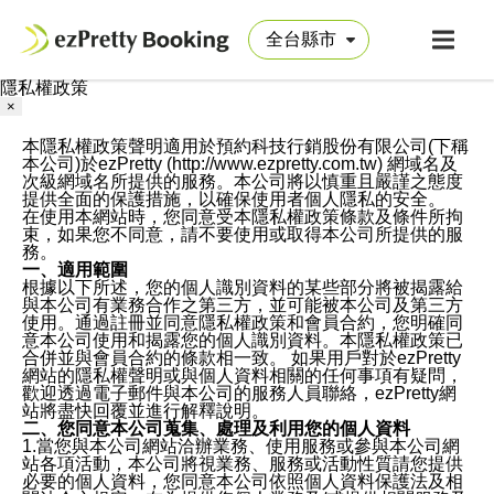
隱私權政策
×
本隱私權政策聲明適用於預約科技行銷股份有限公司(下稱
本公司)於ezPretty (http://www.ezpretty.com.tw) 網域名及
次級網域名所提供的服務。本公司將以慎重且嚴謹之態度
提供全面的保護措施，以確保使用者個人隱私的安全。
在使用本網站時，您同意受本隱私權政策條款及條件所拘
束，如果您不同意，請不要使用或取得本公司所提供的服
務。
一、適用範圍
根據以下所述，您的個人識別資料的某些部分將被揭露給
與本公司有業務合作之第三方，並可能被本公司及第三方
使用。通過註冊並同意隱私權政策和會員合約，您明確同
意本公司使用和揭露您的個人識別資料。本隱私權政策已
合併並與會員合約的條款相一致。 如果用戶對於ezPretty
網站的隱私權聲明或與個人資料相關的任何事項有疑問，
歡迎透過電子郵件與本公司的服務人員聯絡，ezPretty網
站將盡快回覆並進行解釋說明。
二、您同意本公司蒐集、處理及利用您的個人資料
1.當您與本公司網站洽辦業務、使用服務或參與本公司網
站各項活動，本公司將視業務、服務或活動性質請您提供
必要的個人資料，您同意本公司依照個人資料保護法及相