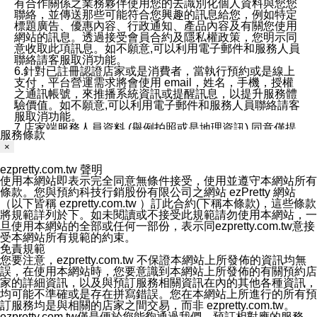
有合作關係之業務夥伴使用您的去識別化個人資料與您您
聯絡，並傳送那些可能符合您興趣的訊息給您，例如特定
標題廣告、優惠內容、行政通知、產品內容及有關您使用
網站的訊息。透過接受會員合約及隱私權政策，您明示同
意收取此項訊息。如不願意,可以利用電子郵件和服務人員
聯絡請客服取消功能。
6.針對已註冊認證店家或是消費者，當執行預約或是線上
支付，平台營運需求將會使用 email，姓名，手機，授權
之通訊帳號，來推播系統資訊或提醒訊息，以提升服務體
驗價值。如不願意,可以利用電子郵件和服務人員聯絡請客
服取消功能。
7.店家端服務人員資料 (舉例拍照或是地理資訊) 同意僅提
服務條款
供所屬店家管理人員可以使用消費者的作品集資料和員工
×
打卡個人圖像行為。本公司及ezPretty平台不會做任何使
用。
ezpretty.com.tw 聲明
三、本公司對您個人資料的揭露
使用本網站即表示完全同意無條件接受，使用並遵守本網站所有
1.基於現有服務平台的監管環境，預約科技保證不會揭露
條款。您與預約科技行銷股份有限公司之網站 ezPretty 網站
任何店家的營運資訊，且預約科技和店家均不能洩露消費
（以下皆稱 ezpretty.com.tw ）訂此合約(下稱本條款)，這些條款
者的個人資料。然而，在某些情況下，本公司可能會因受
將規範詳列於下。如未閱讀或不接受此規範請勿使用本網站，一
政府要求或法律規定，而被迫向政府或第三方提供資料。
旦使用本網站的全部或任何一部份，表示同ezpretty.com.tw意接
第三方也可能非法地攔截或存取傳輸的私人通訊，或會員
受本網站所有規範的約束。
可能濫用或誤用從本公司網站獲得的您的資料。因此，儘
免責規範
管本公司使用企業標準的保護措施來保護您的隱私，本公
您要注意，ezpretty.com.tw 不保證本網站上所發佈的資訊均無
司並未承諾您的個人識別資料或私人通訊將永遠保密。
誤，在使用本網站時，您要意識到本網站上所發佈的有關預約店
2.根據本公司的政策，本公司不會將涉及您的個人識別資
家的詳細資訊，以及與預訂服務相關資訊在內的其他各種資訊，
料出租或出售給第三方。
均可能不準確或是存在拼寫錯誤。您在本網站上所進行的所有預
3. 本公司、所屬集團、關係企業或與其合作行銷之第三方
訂服務均是與相關的店家之間交易，而非 ezpretty.com.tw。
業務合作公司會在您同意之情形下，始得利用您的個人資
ezpretty.com.tw僅是便於您能夠通過我們，預訂相對應的服務。