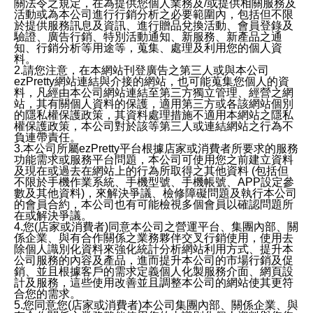
關法令之規定，在為提供您個人業務及/或提供相關服務及
活動或為本公司進行行銷分析之必要範圍內，包括但不限
於提供服務訊息及資訊、進行贈品兌換活動、會員登錄及
驗證、廣告行銷、特別活動通知、新服務、新產品之通
知、行銷分析等用途等，蒐集、處理及利用您的個人資
料。
2.請您注意，在本網站刊登廣告之第三人或與本公司
ezPretty網站連結與介接的網站，也可能蒐集您個人的資
料，凡經由本公司網站連結至第三方獨立管理、經營之網
站，其有關個人資料的保護，適用第三方或各該網站個別
的隱私權保護政策，其資料處理措施不適用本網站之隱私
權保護政策，本公司對於該等第三人或連結網站之行為不
負連帶責任。
3.本公司所屬ezPretty平台根據店家或消費者所要求的服務
功能需求或服務平台問題，本公司可使用您之前建立資料
及現在或過去在網站上的行為所取得之其他資料 (包括但
不限於手機作業系統、手機型號、手機帳號、APP設定參
數及其他資料)，來解決爭議、檢修障礙問題及執行本公司
的會員合約，本公司也有可能檢視多個會員以確認問題所
在或解決爭議。
4.您(店家或消費者)同意本公司之營運平台、集團內部、關
係企業、與有合作關係之業務夥伴交叉行銷使用，使用去
除個人識別化資料來強化統計分析網站利用方式、提升本
公司服務的內容及產品，進而提升本公司的市場行銷及促
銷、並且根據客戶的需求定義個人化製服務介面、網頁設
計及服務，這些使用改善並且調整本公司的網站使其更符
合您的需求。
5.您同意您(店家或消費者)本公司集團內部、關係企業、與