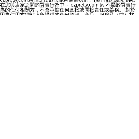
料於行銷活動資訊、商品訊息或新服務等相關行銷，且於
在您與店家之間的買賣行為中， ezpretty.com.tw 不屬於買賣行
首次行銷時，將提供您表示拒絕行銷之方式，本公司不會
為的任何相關方，不會承擔任何直接或間接責任或義務。 對於
向您索取相關費用。如您拒絕接受行銷服務或嗣後欲拒絕
因為使用本網站上所提供的任何資訊、產品、服務及（或）材
時，均可隨時通知本公司，本公司、所屬集團、關係企業
料，而產生或導致的任何損失或損害，ezpretty.com.tw 及其管
或與其合作行銷之第三方業務合作公司或第三方業務合作
理人員、員工或代表人均對此不承擔任何責任。 儘管
公司將立即停止利用您的個人資料行銷。
ezpretty.com.tw 已經盡了適當努力確保本網站上所列的服務符
四、個人資料利用之期間、地區、對象及方式如下
合合理的標準，仍不得將本網站內所列出的任何服務視為
1.期間：您同意於本公司存續期間或依法令之資料保存期
ezpretty.com.tw 推薦的服務，或是認為其代表該服務將會適用
間內，以及您的個人資料蒐集之目的消失或期限屆滿時，
於該用戶。如果該服務不適用於您，ezpretty.com.tw 將對此不
本公司得繼續保存、處理或利用您的個人資料。
承擔任何責任。
2.地區：就中華民國領域內。
網站使用者的守法義務及承諾
3.對象：本公司所屬公司(本公司)及其分公司、本公司之關
本條款構成您與 ezPretty 間之有效契約。 本條款中如有一部無
係企業、其他與本公司有業務往來或合作之機構。
效時，不影響其他條款之效力。 本條款如有未盡之處，雙方均
4.方式：以電話、簡訊、電子郵件、紙本或其他合於當時
應依誠實信用、平等互惠原則，共商解決之道。
科技之適當方式作個人資料之利用，(包括任何依法得利用
年齡和責任
之方式，但不限於使用於本網站或與外部合作之行銷)並於
你向 ezpretty.com.tw您確認您已經達到使用本網站的合法年
法令容許之範圍內，為行銷建檔、揭露、轉介或交互運用
齡。可以針對您在使用本網站時產生的任何責任，形成有約束力
予本公司及其合作對象。
的法律責任。您理解使用本網站時及他人使用您的登錄資訊使用
五、個人資料之類別
本網站時所產生的交易責任。
本聲明所指之個人資料類別如下:
網站連結
1.您提供之資料，包括您的姓名、性別、連絡方式(包括但
本網站可能包含有通往ezpretty.com.tw以外的其他方所運營網站
不限於電話、E-MAIL及地址等)、服務單位、職稱、為完
的超連結。此類超連結僅提供用於參考。此類網站不是由
成收款或付款所需之資料、IＰ位址、及其他得以直接或間
ezpretty.com.tw 控制，我們對其內容不承擔任何責任。在本網
接識別使用者身分之個人資料，及執行職務或業務之必要
站上加入通往此類網站的超連結，並非暗示我們贊同此類網站上
範圍內所需蒐集、處理及利用的個人資料。
的材料或是與其經營人之間存在任何聯繫。
2.為提升服務品質，本公司會依照所提供服務之性質，記
智慧財產權聲明
錄使用者的IP位址、以及在本公司內的瀏覽活動(例如，使
本網站上的所有資訊、內容、圖片、文字、聲音、圖像22、按
用者所使用的軟硬體、所點選的網頁)等資料，但是這些資
鈕、商標、服務標章及商品名稱均受中華民國國家法律及國際條