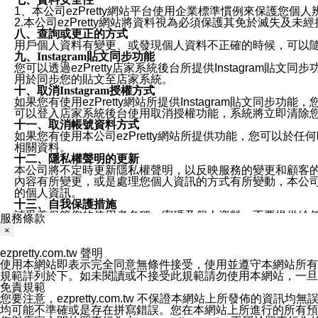
1、本公司ezPretty網站平台使用企業標準慣例來保護
2.本公司ezPretty網站將資料視為必須保護其免於滅
八、查詢或更正的方式
用戶個人資料有變更、或發現個人資料不正確的時候，可以隨時
九、Instagram貼文同步功能
您可以透過ezPretty店家系統後台所提供Instagram貼文同
用於同步您的貼文至店家系統。
十、取消Instagram授權方式
如果您有使用ezPretty網站所提供Instagram貼文同
可以登入店家系統後台使用取消授權功能，系統將立即清除您的
十一、取消帳號資料方式
如果您有使用本公司ezPretty網站所提供功能，您可以於任何
相關資料。
十二、隱私權聲明的更新
本公司將不定時更新隱私權聲明，以反映服務的變更和顧客的意見反
內容有所變更，或是處理您個人資訊的方式有所變動，本公司一
的個人資訊。
十三、自我保護措施
請妥善保管您的使用者名稱、密碼及個人資料，不要提供給
服務條款
窗，以防止他人讀取您的個人資料、信件或進入所機關管理
×
十四、傳送宣傳本站資訊或電子郵件之政策
您同意本公司網站，透過您所提供的郵件地址與您取得聯絡
ezpretty.com.tw 聲明
停止接收這些資料或電子郵件。
使用本網站即表示完全同意無條件接受，使用並遵守本網站所有條款。您與
十五、訊息通知
規範詳列於下。如未閱讀或不接受此規範請勿使用本網站，一旦使用本
本公司/本服務將以通知型訊息傳送重要訊息給您。即使未加
免責規範
本公司/本服務傳送之通知型訊息以對您有效且重要的訊息為
您要注意，ezpretty.com.tw 不保證本網站上所發佈
1.LINE 帳號設定的電話號碼與本公司/本服務所傳來的電話
均可能不準確或是存在拼寫錯誤。您在本網站上所進行的所有預訂服務均是與
2.該 LINE 帳號已在 LINE APP 設定中，同意接收通知型訊