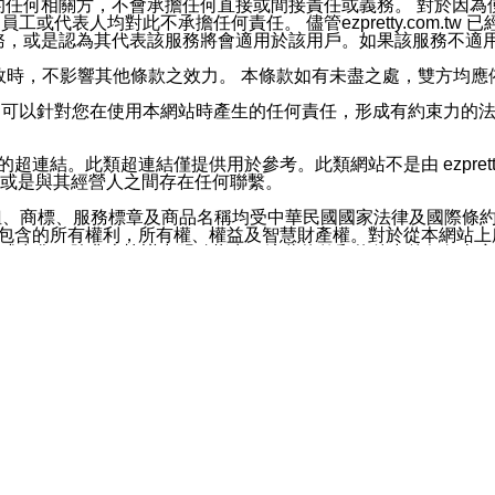
屬於買賣行為的任何相關方，不會承擔任何直接或間接責任或義務。 
人員、員工或代表人均對此不承擔任何責任。 儘管ezpretty.co
薦的服務，或是認為其代表該服務將會適用於該用戶。如果該服務不適用於您，
有一部無效時，不影響其他條款之效力。 本條款如有未盡之處，雙方
的合法年齡。可以針對您在使用本網站時產生的任何責任，形成有約束
官方帳號或認證官方帳號的通知型訊息。
網站的超連結。此類超連結僅提供用於參考。此類網站不是由 ezpret
或是與其經營人之間存在任何聯繫。
鈕、商標、服務標章及商品名稱均受中華民國國家法律及國際條
這些素材中所包含的所有權利，所有權、權益及智慧財產權。對於從本
或出售。除非本協議中明確指出，這些條款和條件中的任何內容
或任何協力廠商的業主權益中規定的任何權利的推斷結果。 如有任何人
其分公司、所屬機構、管理人員、代理人及其他合作夥伴和員工遭受的
構、管理人員、代理人及其他合作夥伴和員工不受損失。
依賴本網站上所提供的資訊、產品、服務或素材或通過使用本網
etty.com.tw提供電信及網路服務的提供商不會因您使用或不能使
etty.com.tw 不聲明、保證或承諾本網站或支持該網站的
影響本網站任何部分正常運行，且超出ezpretty.com.t
com.tw 不承擔任何責任。 在適用法律許可的最大範圍內，所
諾，其中包括但不僅限於其精確性、完整性或適銷性、品質或適用於特
些條款或是這些條款相關的權利。這些條款中使用的標題僅為了
款之內容及本網站上內容而不另行通知，同時，不對您、其他任何用戶