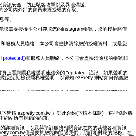
強化資訊安全，防止駭客攻擊以及異地備援。
免於公司內外部的會員未經授權的存取。
訊息等。
用此功能您需要授權本公司存取您的Instagram帳號，您的授權將僅
透過電子郵件和服務人員聯絡，本公司會盡快清除您的授權資料，或是您
。
l protected]
)和服務人員聯絡，本公司會盡快清除您的帳號和
上看到隱私權聲明連結旁的 "updated" 註記。如果聲明的
期檢視隱私權聲明，以得知 ezPretty 網站如何保護您
若您是與他人共享電腦或使用公共電腦，切記要關閉瀏覽器視
依照該資料或電子郵件所指示之方法、說明或功能連結，隨時
ezpretty.com.tw ）訂此合約(下稱本條款)，這些條款將
接受本網站所有規範的約束。
者，將可收到通知型訊息。
約店家的詳細資訊，以及與預訂服務相關資訊在內的其他各種資訊，
etty.com.tw僅是便於您能夠通過我們，預訂相對應的服務。在