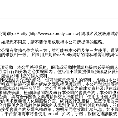
retty (http://www.ezpretty.com.tw) 網
，如果您不同意，請不要使用或取得本公司所提供的服務。
本公司有業務合作之第三方，並可能被本公司及第三方使用。通
條款相一致。 如果用戶對於ezPretty網站的隱私權聲明或
各項活動，本公司將視業務、服務或活動性質請您提供必要的個
公司進行行銷分析之必要範圍內，包括但不限於提供服務訊息及資
、處理及利用您的個人資料。
etty網站連結與介接的網站，也可能蒐集您個人的資料，凡經由
資料處理措施不適用本網站之隱私權保護政策，本公司對於該等
服務功能需求或服務平台問題，本公司可使用您之前建立資料及現在
，來解決爭議、檢修障礙問題及執行本公司的會員合約，本公司
關係企業、與有合作關係之業務夥伴交叉行銷使用，使用去除個人
戶的需求定義個人化製服務介面、網頁設計及服務，這些使用改
與有合作關係之業務夥伴使用您的去識別化個人資料與您您聯絡，
接受會員合約及隱私權政策，您明示同意收取此項訊息。如不願
，平台營運需求將會使用 email，姓名，手機，授權之通訊