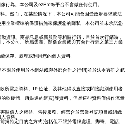
行為。本公司及ezPretty平台不會做任何使用。
資料。然而，在某些情況下，本公司可能會因受政府要求或法
使用企業標準的保護措施來保護您的隱私，本公司並未承諾您
活動資訊、商品訊息或新服務等相關行銷，且於首次行銷時，
司，本公司、所屬集團、關係企業或與其合作行銷之第三方業
繼續保存、處理或利用您的個人資料。
但不限於使用於本網站或與外部合作之行銷)並於法令容許之範
或付款所需之資料、IＰ位址、及其他得以直接或間接識別使用者
用的軟硬體、所點選的網頁)等資料，但是這些資料僅供作流量
利害關係人之權益、售後服務、經營合於營業登記項目或組織
個人資料。
前揭特定目的之方式(包括但不限於電腦處理、郵寄、電話、