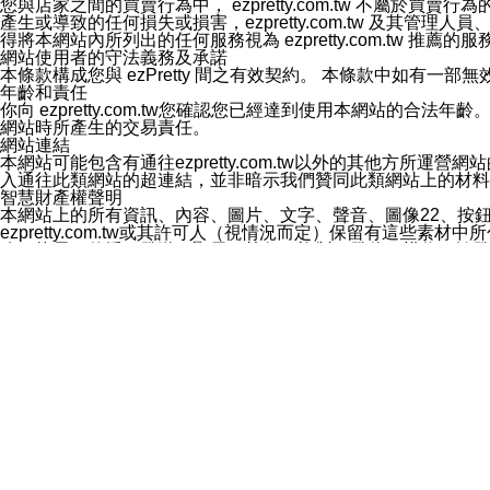
您與店家之間的買賣行為中， ezpretty.com.tw 不
3.LINE 帳號未封鎖傳送訊息之 LINE 官方帳號。
產生或導致的任何損失或損害，ezpretty.com.tw 及其管理
欲變更通知型訊息的設定，操作如下：
得將本網站內所列出的任何服務視為 ezpretty.com.tw 推
1.點選「主頁」＞「設定」
網站使用者的守法義務及承諾
2.點選「隱私設定」
本條款構成您與 ezPretty 間之有效契約。 本條款中如
3.點選「提供使用資料」
年齡和責任
4.點選「LINE通知型訊息」
你向 ezpretty.com.tw您確認您已經達到使用本網站
5.開關「接收LINE通知型訊息」
網站時所產生的交易責任。
❗️關閉「接收通知型訊息」後，將不會接收到來自任何企業
網站連結
本網站可能包含有通往ezpretty.com.tw以外的其他方所運營
入通往此類網站的超連結，並非暗示我們贊同此類網站上的材料
智慧財產權聲明
本網站上的所有資訊、內容、圖片、文字、聲音、圖像22、按
ezpretty.com.tw或其許可人（視情況而定）保留有
改、拷貝、傳播、發送、顯示、執行、複製、發佈、模仿、轉發
法或其他智慧財產權或 ezpretty.com.tw、其許可人
賠償
您同意因您使用本網站，而導致 ezpretty.com.tw、
您承擔賠償並保證 ezpretty.com.tw、其分公司、所屬機
免責聲明
您對本網站的所有使用均由您自擔風險。 因下載使用、參考或
己承擔全部責任。您同意 ezpretty.com.tw 及向ezpr
全部的索賠權利，無論是基於合約、侵權行為或其他依據。 ezpr
那些可損害或影響本網站管理、安全性、公正性和完整性，或是損害或
漏、中斷、刪除、缺陷、延遲或任何事件或事故，ezpretty.
其中包括但不僅限於有關本網站上服務、資訊及（或）聲明的保證或承
時間內對任一條款或多條條款的強制實施，不得將此視為放棄這
法律效應。 ezpretty.com.tw有權隨時變更本使用條