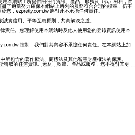
對於因為使用本網站上所提供的任何資訊、產品、服務及（或）材料，而
m.tw 已經盡了適當努力確保本網站上所列的服務符合合理的標準，仍不
ezpretty.com.tw 將對此不承擔任何責任。
均應依誠實信用、平等互惠原則，共商解決之道。
力的法律責任。您理解使用本網站時及他人使用您的登錄資訊使用本
ty.com.tw 控制，我們對其內容不承擔任何責任。在本網站上加
約中所包含的著作權法、商標法及其他智慧財產權法的保護。
網站上所獲取的任何資訊、素材、軟體、產品或服務，您不得對其更
不應被解釋為任何暗示或其他任何許可，或任何著作權法、商標
違反此規定，我們將追究其法律責任。
任何損失、責任及協力廠商的任何索賠或要求（包括律師費），將由
站而獲取到的資訊，而導致您遭受的任何風險或損失，將由您自
用本網站而造成的任何損失負責，同時，您會在此放棄有關此損失的所有及
伺服器不會發生缺陷，其中包括但不僅限於病毒或其他有害元素。對於
w 控制範圍的任何病毒感染、BUG、篡改、技術故障、錯誤、遺
有明示、暗示或法定及其他聲明、保證和條款均予以最大限度的排除，
定目的等。 ezpretty.com.tw 不能持續或在某階段
方便目的，其不應影響這些條款的範圍或意義，或是產生其他的
或任何協力廠商承擔任何責任。 在每次訪問網站時，您應檢查一下這