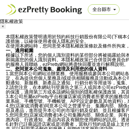
隱私權政策
×
本隱私權政策聲明適用於預約科技行銷股份有限公司(下稱本公司)於ezP
護措施，以確保使用者個人隱私的安全。
在使用本網站時，您同意受本隱私權政策條款及條件所拘束
一、適用範圍
根據以下所述，您的個人識別資料的某些部分將被揭露給與
和揭露您的個人識別資料。本隱私權政策已合併並與會員合約的
的服務人員聯絡，ezPretty網站將盡快回覆並進行解釋說明。
二、您同意本公司蒐集、處理及利用您的個人資料
1.當您與本公司網站洽辦業務、使用服務或參與本公司網站
定，在為提供您個人業務及/或提供相關服務及活動或為本
動通知、新服務、新產品之通知、行銷分析等用途等，蒐集
2.請您注意，在本網站刊登廣告之第三人或與本公司ezPr
的保護，適用第三方或各該網站個別的隱私權保護政策，其
3.本公司所屬ezPretty平台根據店家或消費者所要求的
業系統、手機型號、手機帳號、APP設定參數及其他資料)
4.您(店家或消費者)同意本公司之營運平台、集團內部、
容及產品，進而提升本公司的市場行銷及促銷、並且根據客
5.您同意您(店家或消費者)本公司集團內部、關係企業、
惠內容、行政通知、產品內容及有關您使用網站的訊息。透過
6.針對已註冊認證店家或是消費者，當執行預約或是線上支付
意,可以利用電子郵件和服務人員聯絡請客服取消功能。