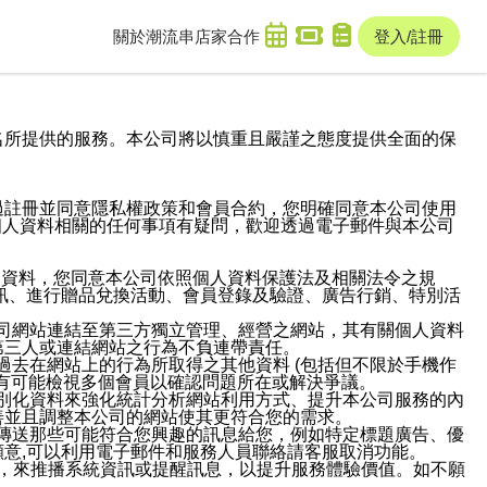
關於潮流串
店家合作
登入/註冊
域名及次級網域名所提供的服務。本公司將以慎重且嚴謹之態度提供全面的保
過註冊並同意隱私權政策和會員合約，您明確同意本公司使用
與個人資料相關的任何事項有疑問，歡迎透過電子郵件與本公司
人資料，您同意本公司依照個人資料保護法及相關法令之規
訊、進行贈品兌換活動、會員登錄及驗證、廣告行銷、特別活
本公司網站連結至第三方獨立管理、經營之網站，其有關個人資料
第三人或連結網站之行為不負連帶責任。
或過去在網站上的行為所取得之其他資料 (包括但不限於手機作
也有可能檢視多個會員以確認問題所在或解決爭議。
識別化資料來強化統計分析網站利用方式、提升本公司服務的內
善並且調整本公司的網站使其更符合您的需求。
並傳送那些可能符合您興趣的訊息給您，例如特定標題廣告、優
意,可以利用電子郵件和服務人員聯絡請客服取消功能。
帳號，來推播系統資訊或提醒訊息，以提升服務體驗價值。如不願