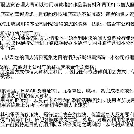
供所屬店家管理人員可以使用消費者的作品集資料和員工打卡個人圖像
何店家的營運資訊，且預約科技和店家均不能洩露消費者的個人
能濫用或誤用從本公司網站獲得的您的資料。因此，儘管本公司
出租或出售給第三方。
業務合作公司會在您同意之情形下，始得利用您的個人資料於行銷
用。如您拒絕接受行銷服務或嗣後欲拒絕時，均可隨時通知本公
資料行銷。
內，以及您的個人資料蒐集之目的消失或期限屆滿時，本公司得
係企業、其他與本公司有業務往來或合作之機構。
技之適當方式作個人資料之利用，(包括任何依法得利用之方式，
作對象。
限於電話、E-MAIL及地址等)、服務單位、職稱、為完成收款
、處理及利用的個人資料。
使用者的IP位址、以及在本公司內的瀏覽活動(例如，使用者所使
僅用於總量上分析，不會和特定個人相連繫。
及其他電子商務服務、履行法定或合約義務、保護當事人及相關
公司行銷等目的，依照各該服務之性質，蒐集、處理及利用您的
，並在前揭特定目的存續期間及法令規定之期間內，以有利於達成
。