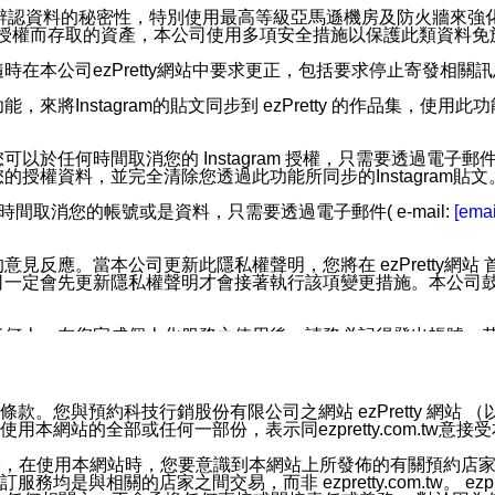
您個人辨認資料的秘密性，特別使用最高等級亞馬遜機房及防火牆來
失及未經授權而存取的資產，本公司使用多項安全措施以保護此類資料
在本公司ezPretty網站中要求更正，包括要求停止寄發相關
步功能，來將Instagram的貼文同步到 ezPretty 的作品集，使
步功能，您可以於任何時間取消您的 Instagram 授權，只需要
授權資料，並完全清除您透過此功能所同步的Instagram貼文
時間取消您的帳號或是資料，只需要透過電子郵件( e-mail:
[emai
應。當本公司更新此隱私權聲明，您將在 ezPretty網站 首頁
定會先更新隱私權聲明才會接著執行該項變更措施。本公司鼓勵您定
任何人。在您完成個人化服務之使用後，請務必記得登出帳號。
區。
並傳送或宣傳本網站各項服務之資料或電子郵件供您參考。您能
預約科技行銷股份有限公司之網站 ezPretty 網站 （以下皆稱 
網站的全部或任何一部份，表示同ezpretty.com.tw意
入本公司/本服務好友，您仍可接收到通知型訊息。
限，以廣告或其他目的的訊息皆不會被傳送。滿足以下三個條件
的資訊均無誤，在使用本網站時，您要意識到本網站上所發佈的有關預
號碼比對相符。
相關的店家之間交易，而非 ezpretty.com.tw。 ezpr
息。