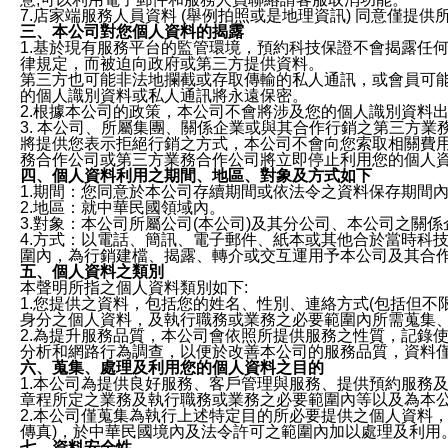
7.店家端服務人員資料 (舉例拍照或是地理資訊) 同意僅提
三、本公司對您個人資料的揭露
1.基於現有服務平台的監管環境，預約科技保證不會揭露任
律規定，而被迫向政府或第三方提供資料。
第三方也可能非法地攔截或存取傳輸的私人通訊，或會員可
的個人識別資料或私人通訊將永遠保密。
2.根據本公司的政策，本公司不會將涉及您的個人識別資料
3. 本公司、所屬集團、關係企業或與其合作行銷之第三方
將提供您表示拒絕行銷之方式，本公司不會向您索取相關費
務合作公司或第三方業務合作公司將立即停止利用您的個人
四、個人資料利用之期間、地區、對象及方式如下
1.期間：您同意於本公司存續期間或依法令之資料保存期間
2.地區：就中華民國領域內。
3.對象：本公司所屬公司(本公司)及其分公司、本公司之關
4.方式：以電話、簡訊、電子郵件、紙本或其他合於當時科
圍內，為行銷建檔、揭露、轉介或交互運用予本公司及其合
五、個人資料之類別
本聲明所指之個人資料類別如下:
1.您提供之資料，包括您的姓名、性別、連絡方式(包括但不
身分之個人資料，及執行職務或業務之必要範圍內所需蒐集
2.為提升服務品質，本公司會依照所提供服務之性質，記錄
分析和網路行為調查，以便於改善本公司的服務品質，資料
六、蒐集、處理及利用您的個人資料之目的
1.本公司為提供良好服務、客戶管理與服務、提供預約服務
章程所定之業務及執行職務或業務之必要範圍內等以及為本
2.本公司僅蒐集為執行上述特定目的所必要提供之個人資料
傳真)，於中華民國境內及法令許可之範圍內加以處理及利用
七、資料安全性