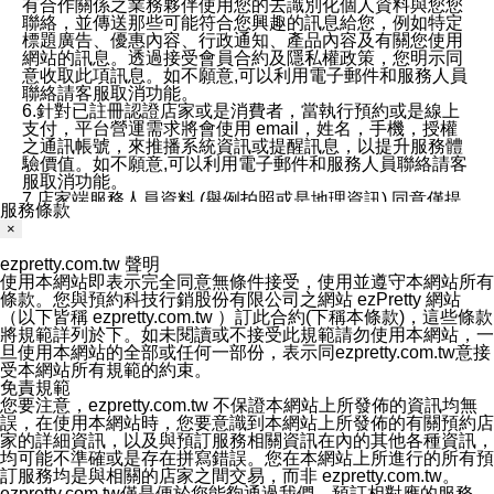
有合作關係之業務夥伴使用您的去識別化個人資料與您您
聯絡，並傳送那些可能符合您興趣的訊息給您，例如特定
標題廣告、優惠內容、行政通知、產品內容及有關您使用
網站的訊息。透過接受會員合約及隱私權政策，您明示同
意收取此項訊息。如不願意,可以利用電子郵件和服務人員
聯絡請客服取消功能。
6.針對已註冊認證店家或是消費者，當執行預約或是線上
支付，平台營運需求將會使用 email，姓名，手機，授權
之通訊帳號，來推播系統資訊或提醒訊息，以提升服務體
驗價值。如不願意,可以利用電子郵件和服務人員聯絡請客
服取消功能。
7.店家端服務人員資料 (舉例拍照或是地理資訊) 同意僅提
服務條款
供所屬店家管理人員可以使用消費者的作品集資料和員工
×
打卡個人圖像行為。本公司及ezPretty平台不會做任何使
用。
ezpretty.com.tw 聲明
三、本公司對您個人資料的揭露
使用本網站即表示完全同意無條件接受，使用並遵守本網站所有
1.基於現有服務平台的監管環境，預約科技保證不會揭露
條款。您與預約科技行銷股份有限公司之網站 ezPretty 網站
任何店家的營運資訊，且預約科技和店家均不能洩露消費
（以下皆稱 ezpretty.com.tw ）訂此合約(下稱本條款)，這些條款
者的個人資料。然而，在某些情況下，本公司可能會因受
將規範詳列於下。如未閱讀或不接受此規範請勿使用本網站，一
政府要求或法律規定，而被迫向政府或第三方提供資料。
旦使用本網站的全部或任何一部份，表示同ezpretty.com.tw意接
第三方也可能非法地攔截或存取傳輸的私人通訊，或會員
受本網站所有規範的約束。
可能濫用或誤用從本公司網站獲得的您的資料。因此，儘
免責規範
管本公司使用企業標準的保護措施來保護您的隱私，本公
您要注意，ezpretty.com.tw 不保證本網站上所發佈的資訊均無
司並未承諾您的個人識別資料或私人通訊將永遠保密。
誤，在使用本網站時，您要意識到本網站上所發佈的有關預約店
2.根據本公司的政策，本公司不會將涉及您的個人識別資
家的詳細資訊，以及與預訂服務相關資訊在內的其他各種資訊，
料出租或出售給第三方。
均可能不準確或是存在拼寫錯誤。您在本網站上所進行的所有預
3. 本公司、所屬集團、關係企業或與其合作行銷之第三方
訂服務均是與相關的店家之間交易，而非 ezpretty.com.tw。
業務合作公司會在您同意之情形下，始得利用您的個人資
ezpretty.com.tw僅是便於您能夠通過我們，預訂相對應的服務。