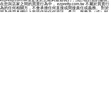
料於行銷活動資訊、商品訊息或新服務等相關行銷，且於
在您與店家之間的買賣行為中， ezpretty.com.tw 不屬於買賣行
首次行銷時，將提供您表示拒絕行銷之方式，本公司不會
為的任何相關方，不會承擔任何直接或間接責任或義務。 對於
向您索取相關費用。如您拒絕接受行銷服務或嗣後欲拒絕
因為使用本網站上所提供的任何資訊、產品、服務及（或）材
時，均可隨時通知本公司，本公司、所屬集團、關係企業
料，而產生或導致的任何損失或損害，ezpretty.com.tw 及其管
或與其合作行銷之第三方業務合作公司或第三方業務合作
理人員、員工或代表人均對此不承擔任何責任。 儘管
公司將立即停止利用您的個人資料行銷。
ezpretty.com.tw 已經盡了適當努力確保本網站上所列的服務符
四、個人資料利用之期間、地區、對象及方式如下
合合理的標準，仍不得將本網站內所列出的任何服務視為
1.期間：您同意於本公司存續期間或依法令之資料保存期
ezpretty.com.tw 推薦的服務，或是認為其代表該服務將會適用
間內，以及您的個人資料蒐集之目的消失或期限屆滿時，
於該用戶。如果該服務不適用於您，ezpretty.com.tw 將對此不
本公司得繼續保存、處理或利用您的個人資料。
承擔任何責任。
2.地區：就中華民國領域內。
網站使用者的守法義務及承諾
3.對象：本公司所屬公司(本公司)及其分公司、本公司之關
本條款構成您與 ezPretty 間之有效契約。 本條款中如有一部無
係企業、其他與本公司有業務往來或合作之機構。
效時，不影響其他條款之效力。 本條款如有未盡之處，雙方均
4.方式：以電話、簡訊、電子郵件、紙本或其他合於當時
應依誠實信用、平等互惠原則，共商解決之道。
科技之適當方式作個人資料之利用，(包括任何依法得利用
年齡和責任
之方式，但不限於使用於本網站或與外部合作之行銷)並於
你向 ezpretty.com.tw您確認您已經達到使用本網站的合法年
法令容許之範圍內，為行銷建檔、揭露、轉介或交互運用
齡。可以針對您在使用本網站時產生的任何責任，形成有約束力
予本公司及其合作對象。
的法律責任。您理解使用本網站時及他人使用您的登錄資訊使用
五、個人資料之類別
本網站時所產生的交易責任。
本聲明所指之個人資料類別如下:
網站連結
1.您提供之資料，包括您的姓名、性別、連絡方式(包括但
本網站可能包含有通往ezpretty.com.tw以外的其他方所運營網站
不限於電話、E-MAIL及地址等)、服務單位、職稱、為完
的超連結。此類超連結僅提供用於參考。此類網站不是由
成收款或付款所需之資料、IＰ位址、及其他得以直接或間
ezpretty.com.tw 控制，我們對其內容不承擔任何責任。在本網
接識別使用者身分之個人資料，及執行職務或業務之必要
站上加入通往此類網站的超連結，並非暗示我們贊同此類網站上
範圍內所需蒐集、處理及利用的個人資料。
的材料或是與其經營人之間存在任何聯繫。
2.為提升服務品質，本公司會依照所提供服務之性質，記
智慧財產權聲明
錄使用者的IP位址、以及在本公司內的瀏覽活動(例如，使
本網站上的所有資訊、內容、圖片、文字、聲音、圖像22、按
用者所使用的軟硬體、所點選的網頁)等資料，但是這些資
鈕、商標、服務標章及商品名稱均受中華民國國家法律及國際條