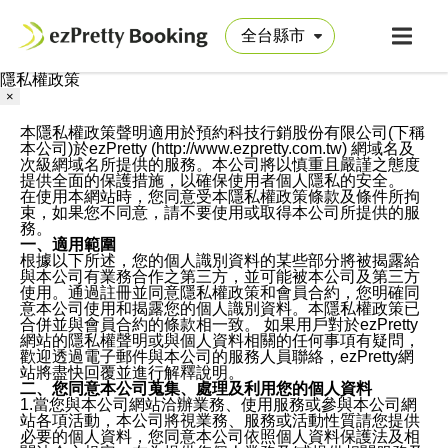
隱私權政策
×
本隱私權政策聲明適用於預約科技行銷股份有限公司(下稱
本公司)於ezPretty (http://www.ezpretty.com.tw) 網域名及
次級網域名所提供的服務。本公司將以慎重且嚴謹之態度
提供全面的保護措施，以確保使用者個人隱私的安全。
在使用本網站時，您同意受本隱私權政策條款及條件所拘
束，如果您不同意，請不要使用或取得本公司所提供的服
務。
一、適用範圍
根據以下所述，您的個人識別資料的某些部分將被揭露給
與本公司有業務合作之第三方，並可能被本公司及第三方
使用。通過註冊並同意隱私權政策和會員合約，您明確同
意本公司使用和揭露您的個人識別資料。本隱私權政策已
合併並與會員合約的條款相一致。 如果用戶對於ezPretty
網站的隱私權聲明或與個人資料相關的任何事項有疑問，
歡迎透過電子郵件與本公司的服務人員聯絡，ezPretty網
站將盡快回覆並進行解釋說明。
二、您同意本公司蒐集、處理及利用您的個人資料
1.當您與本公司網站洽辦業務、使用服務或參與本公司網
站各項活動，本公司將視業務、服務或活動性質請您提供
必要的個人資料，您同意本公司依照個人資料保護法及相