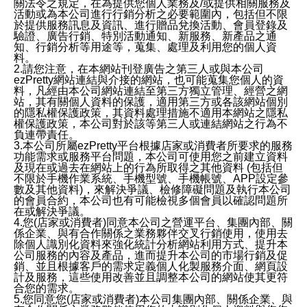
關法令之規定，在為提供您個人業務及/或提供相關服務及
活動或為本公司進行行銷分析之必要範圍內，包括但不限
於提供服務訊息及資訊、進行贈品兌換活動、會員登錄及
驗證、廣告行銷、特別活動通知、新服務、新產品之通
知、行銷分析等用途等，蒐集、處理及利用您的個人資
料。
2.請您注意，在本網站刊登廣告之第三人或與本公司
ezPretty網站連結與介接的網站，也可能蒐集您個人的資
料，凡經由本公司網站連結至第三方獨立管理、經營之網
站，其有關個人資料的保護，適用第三方或各該網站個別
的隱私權保護政策，其資料處理措施不適用本網站之隱私
權保護政策，本公司對於該等第三人或連結網站之行為不
負連帶責任。
3.本公司所屬ezPretty平台根據店家或消費者所要求的服務
功能需求或服務平台問題，本公司可使用您之前建立資料
及現在或過去在網站上的行為所取得之其他資料 (包括但
不限於手機作業系統、手機型號、手機帳號、APP設定參
數及其他資料)，來解決爭議、檢修障礙問題及執行本公司
的會員合約，本公司也有可能檢視多個會員以確認問題所
在或解決爭議。
4.您(店家或消費者)同意本公司之營運平台、集團內部、關
係企業、與有合作關係之業務夥伴交叉行銷使用，使用去
除個人識別化資料來強化統計分析網站利用方式、提升本
公司服務的內容及產品，進而提升本公司的市場行銷及促
銷、並且根據客戶的需求定義個人化製服務介面、網頁設
計及服務，這些使用改善並且調整本公司的網站使其更符
合您的需求。
5.您同意您(店家或消費者)本公司集團內部、關係企業、與