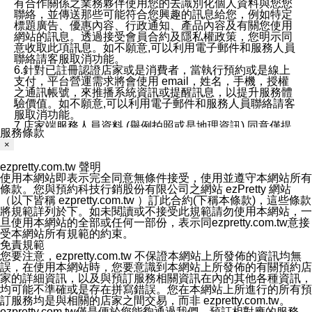
有合作關係之業務夥伴使用您的去識別化個人資料與您您
聯絡，並傳送那些可能符合您興趣的訊息給您，例如特定
標題廣告、優惠內容、行政通知、產品內容及有關您使用
網站的訊息。透過接受會員合約及隱私權政策，您明示同
意收取此項訊息。如不願意,可以利用電子郵件和服務人員
聯絡請客服取消功能。
6.針對已註冊認證店家或是消費者，當執行預約或是線上
支付，平台營運需求將會使用 email，姓名，手機，授權
之通訊帳號，來推播系統資訊或提醒訊息，以提升服務體
驗價值。如不願意,可以利用電子郵件和服務人員聯絡請客
服取消功能。
7.店家端服務人員資料 (舉例拍照或是地理資訊) 同意僅提
服務條款
供所屬店家管理人員可以使用消費者的作品集資料和員工
×
打卡個人圖像行為。本公司及ezPretty平台不會做任何使
用。
ezpretty.com.tw 聲明
三、本公司對您個人資料的揭露
使用本網站即表示完全同意無條件接受，使用並遵守本網站所有
1.基於現有服務平台的監管環境，預約科技保證不會揭露
條款。您與預約科技行銷股份有限公司之網站 ezPretty 網站
任何店家的營運資訊，且預約科技和店家均不能洩露消費
（以下皆稱 ezpretty.com.tw ）訂此合約(下稱本條款)，這些條款
者的個人資料。然而，在某些情況下，本公司可能會因受
將規範詳列於下。如未閱讀或不接受此規範請勿使用本網站，一
政府要求或法律規定，而被迫向政府或第三方提供資料。
旦使用本網站的全部或任何一部份，表示同ezpretty.com.tw意接
第三方也可能非法地攔截或存取傳輸的私人通訊，或會員
受本網站所有規範的約束。
可能濫用或誤用從本公司網站獲得的您的資料。因此，儘
免責規範
管本公司使用企業標準的保護措施來保護您的隱私，本公
您要注意，ezpretty.com.tw 不保證本網站上所發佈的資訊均無
司並未承諾您的個人識別資料或私人通訊將永遠保密。
誤，在使用本網站時，您要意識到本網站上所發佈的有關預約店
2.根據本公司的政策，本公司不會將涉及您的個人識別資
家的詳細資訊，以及與預訂服務相關資訊在內的其他各種資訊，
料出租或出售給第三方。
均可能不準確或是存在拼寫錯誤。您在本網站上所進行的所有預
3. 本公司、所屬集團、關係企業或與其合作行銷之第三方
訂服務均是與相關的店家之間交易，而非 ezpretty.com.tw。
業務合作公司會在您同意之情形下，始得利用您的個人資
ezpretty.com.tw僅是便於您能夠通過我們，預訂相對應的服務。