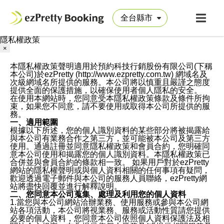
隱私權政策
×
本隱私權政策聲明適用於預約科技行銷股份有限公司(下稱
本公司)於ezPretty (http://www.ezpretty.com.tw) 網域名及
次級網域名所提供的服務。本公司將以慎重且嚴謹之態度
提供全面的保護措施，以確保使用者個人隱私的安全。
在使用本網站時，您同意受本隱私權政策條款及條件所拘
束，如果您不同意，請不要使用或取得本公司所提供的服
務。
一、適用範圍
根據以下所述，您的個人識別資料的某些部分將被揭露給
與本公司有業務合作之第三方，並可能被本公司及第三方
使用。通過註冊並同意隱私權政策和會員合約，您明確同
意本公司使用和揭露您的個人識別資料。本隱私權政策已
合併並與會員合約的條款相一致。 如果用戶對於ezPretty
網站的隱私權聲明或與個人資料相關的任何事項有疑問，
歡迎透過電子郵件與本公司的服務人員聯絡，ezPretty網
站將盡快回覆並進行解釋說明。
二、您同意本公司蒐集、處理及利用您的個人資料
1.當您與本公司網站洽辦業務、使用服務或參與本公司網
站各項活動，本公司將視業務、服務或活動性質請您提供
必要的個人資料，您同意本公司依照個人資料保護法及相