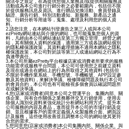
關法令之規定，在為提供您個人業務及/或提供相關服務及
活動或為本公司進行行銷分析之必要範圍內，包括但不限
於提供服務訊息及資訊、進行贈品兌換活動、會員登錄及
驗證、廣告行銷、特別活動通知、新服務、新產品之通
知、行銷分析等用途等，蒐集、處理及利用您的個人資
料。
2.請您注意，在本網站刊登廣告之第三人或與本公司
ezPretty網站連結與介接的網站，也可能蒐集您個人的資
料，凡經由本公司網站連結至第三方獨立管理、經營之網
站，其有關個人資料的保護，適用第三方或各該網站個別
的隱私權保護政策，其資料處理措施不適用本網站之隱私
權保護政策，本公司對於該等第三人或連結網站之行為不
負連帶責任。
3.本公司所屬ezPretty平台根據店家或消費者所要求的服務
功能需求或服務平台問題，本公司可使用您之前建立資料
及現在或過去在網站上的行為所取得之其他資料 (包括但
不限於手機作業系統、手機型號、手機帳號、APP設定參
數及其他資料)，來解決爭議、檢修障礙問題及執行本公司
的會員合約，本公司也有可能檢視多個會員以確認問題所
在或解決爭議。
4.您(店家或消費者)同意本公司之營運平台、集團內部、關
係企業、與有合作關係之業務夥伴交叉行銷使用，使用去
除個人識別化資料來強化統計分析網站利用方式、提升本
公司服務的內容及產品，進而提升本公司的市場行銷及促
銷、並且根據客戶的需求定義個人化製服務介面、網頁設
計及服務，這些使用改善並且調整本公司的網站使其更符
合您的需求。
5.您同意您(店家或消費者)本公司集團內部、關係企業、與