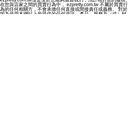
料於行銷活動資訊、商品訊息或新服務等相關行銷，且於
在您與店家之間的買賣行為中， ezpretty.com.tw 不屬於買賣行
首次行銷時，將提供您表示拒絕行銷之方式，本公司不會
為的任何相關方，不會承擔任何直接或間接責任或義務。 對於
向您索取相關費用。如您拒絕接受行銷服務或嗣後欲拒絕
因為使用本網站上所提供的任何資訊、產品、服務及（或）材
時，均可隨時通知本公司，本公司、所屬集團、關係企業
料，而產生或導致的任何損失或損害，ezpretty.com.tw 及其管
或與其合作行銷之第三方業務合作公司或第三方業務合作
理人員、員工或代表人均對此不承擔任何責任。 儘管
公司將立即停止利用您的個人資料行銷。
ezpretty.com.tw 已經盡了適當努力確保本網站上所列的服務符
四、個人資料利用之期間、地區、對象及方式如下
合合理的標準，仍不得將本網站內所列出的任何服務視為
1.期間：您同意於本公司存續期間或依法令之資料保存期
ezpretty.com.tw 推薦的服務，或是認為其代表該服務將會適用
間內，以及您的個人資料蒐集之目的消失或期限屆滿時，
於該用戶。如果該服務不適用於您，ezpretty.com.tw 將對此不
本公司得繼續保存、處理或利用您的個人資料。
承擔任何責任。
2.地區：就中華民國領域內。
網站使用者的守法義務及承諾
3.對象：本公司所屬公司(本公司)及其分公司、本公司之關
本條款構成您與 ezPretty 間之有效契約。 本條款中如有一部無
係企業、其他與本公司有業務往來或合作之機構。
效時，不影響其他條款之效力。 本條款如有未盡之處，雙方均
4.方式：以電話、簡訊、電子郵件、紙本或其他合於當時
應依誠實信用、平等互惠原則，共商解決之道。
科技之適當方式作個人資料之利用，(包括任何依法得利用
年齡和責任
之方式，但不限於使用於本網站或與外部合作之行銷)並於
你向 ezpretty.com.tw您確認您已經達到使用本網站的合法年
法令容許之範圍內，為行銷建檔、揭露、轉介或交互運用
齡。可以針對您在使用本網站時產生的任何責任，形成有約束力
予本公司及其合作對象。
的法律責任。您理解使用本網站時及他人使用您的登錄資訊使用
五、個人資料之類別
本網站時所產生的交易責任。
本聲明所指之個人資料類別如下:
網站連結
1.您提供之資料，包括您的姓名、性別、連絡方式(包括但
本網站可能包含有通往ezpretty.com.tw以外的其他方所運營網站
不限於電話、E-MAIL及地址等)、服務單位、職稱、為完
的超連結。此類超連結僅提供用於參考。此類網站不是由
成收款或付款所需之資料、IＰ位址、及其他得以直接或間
ezpretty.com.tw 控制，我們對其內容不承擔任何責任。在本網
接識別使用者身分之個人資料，及執行職務或業務之必要
站上加入通往此類網站的超連結，並非暗示我們贊同此類網站上
範圍內所需蒐集、處理及利用的個人資料。
的材料或是與其經營人之間存在任何聯繫。
2.為提升服務品質，本公司會依照所提供服務之性質，記
智慧財產權聲明
錄使用者的IP位址、以及在本公司內的瀏覽活動(例如，使
本網站上的所有資訊、內容、圖片、文字、聲音、圖像22、按
用者所使用的軟硬體、所點選的網頁)等資料，但是這些資
鈕、商標、服務標章及商品名稱均受中華民國國家法律及國際條