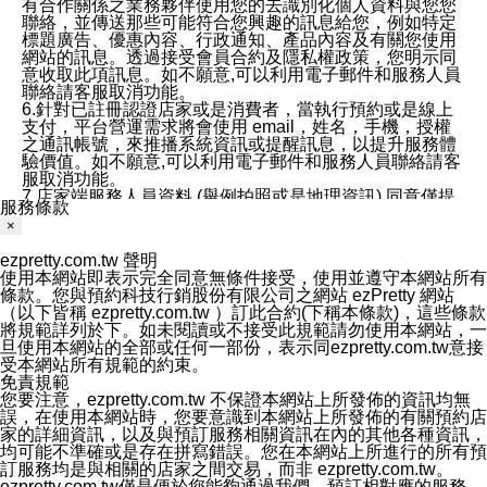
有合作關係之業務夥伴使用您的去識別化個人資料與您您
聯絡，並傳送那些可能符合您興趣的訊息給您，例如特定
標題廣告、優惠內容、行政通知、產品內容及有關您使用
網站的訊息。透過接受會員合約及隱私權政策，您明示同
意收取此項訊息。如不願意,可以利用電子郵件和服務人員
聯絡請客服取消功能。
6.針對已註冊認證店家或是消費者，當執行預約或是線上
支付，平台營運需求將會使用 email，姓名，手機，授權
之通訊帳號，來推播系統資訊或提醒訊息，以提升服務體
驗價值。如不願意,可以利用電子郵件和服務人員聯絡請客
服取消功能。
7.店家端服務人員資料 (舉例拍照或是地理資訊) 同意僅提
服務條款
供所屬店家管理人員可以使用消費者的作品集資料和員工
×
打卡個人圖像行為。本公司及ezPretty平台不會做任何使
用。
ezpretty.com.tw 聲明
三、本公司對您個人資料的揭露
使用本網站即表示完全同意無條件接受，使用並遵守本網站所有
1.基於現有服務平台的監管環境，預約科技保證不會揭露
條款。您與預約科技行銷股份有限公司之網站 ezPretty 網站
任何店家的營運資訊，且預約科技和店家均不能洩露消費
（以下皆稱 ezpretty.com.tw ）訂此合約(下稱本條款)，這些條款
者的個人資料。然而，在某些情況下，本公司可能會因受
將規範詳列於下。如未閱讀或不接受此規範請勿使用本網站，一
政府要求或法律規定，而被迫向政府或第三方提供資料。
旦使用本網站的全部或任何一部份，表示同ezpretty.com.tw意接
第三方也可能非法地攔截或存取傳輸的私人通訊，或會員
受本網站所有規範的約束。
可能濫用或誤用從本公司網站獲得的您的資料。因此，儘
免責規範
管本公司使用企業標準的保護措施來保護您的隱私，本公
您要注意，ezpretty.com.tw 不保證本網站上所發佈的資訊均無
司並未承諾您的個人識別資料或私人通訊將永遠保密。
誤，在使用本網站時，您要意識到本網站上所發佈的有關預約店
2.根據本公司的政策，本公司不會將涉及您的個人識別資
家的詳細資訊，以及與預訂服務相關資訊在內的其他各種資訊，
料出租或出售給第三方。
均可能不準確或是存在拼寫錯誤。您在本網站上所進行的所有預
3. 本公司、所屬集團、關係企業或與其合作行銷之第三方
訂服務均是與相關的店家之間交易，而非 ezpretty.com.tw。
業務合作公司會在您同意之情形下，始得利用您的個人資
ezpretty.com.tw僅是便於您能夠通過我們，預訂相對應的服務。