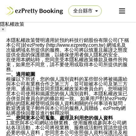
隱私權政策
×
本隱私權政策聲明適用於預約科技行銷股份有限公司(下稱
本公司)於ezPretty (http://www.ezpretty.com.tw) 網域名及
次級網域名所提供的服務。本公司將以慎重且嚴謹之態度
提供全面的保護措施，以確保使用者個人隱私的安全。
在使用本網站時，您同意受本隱私權政策條款及條件所拘
束，如果您不同意，請不要使用或取得本公司所提供的服
務。
一、適用範圍
根據以下所述，您的個人識別資料的某些部分將被揭露給
與本公司有業務合作之第三方，並可能被本公司及第三方
使用。通過註冊並同意隱私權政策和會員合約，您明確同
意本公司使用和揭露您的個人識別資料。本隱私權政策已
合併並與會員合約的條款相一致。 如果用戶對於ezPretty
網站的隱私權聲明或與個人資料相關的任何事項有疑問，
歡迎透過電子郵件與本公司的服務人員聯絡，ezPretty網
站將盡快回覆並進行解釋說明。
二、您同意本公司蒐集、處理及利用您的個人資料
1.當您與本公司網站洽辦業務、使用服務或參與本公司網
站各項活動，本公司將視業務、服務或活動性質請您提供
必要的個人資料，您同意本公司依照個人資料保護法及相