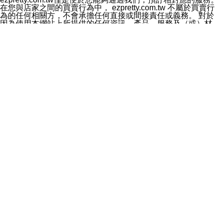
料於行銷活動資訊、商品訊息或新服務等相關行銷，且於
在您與店家之間的買賣行為中， ezpretty.com.tw 不屬於買賣行
首次行銷時，將提供您表示拒絕行銷之方式，本公司不會
為的任何相關方，不會承擔任何直接或間接責任或義務。 對於
向您索取相關費用。如您拒絕接受行銷服務或嗣後欲拒絕
因為使用本網站上所提供的任何資訊、產品、服務及（或）材
時，均可隨時通知本公司，本公司、所屬集團、關係企業
料，而產生或導致的任何損失或損害，ezpretty.com.tw 及其管
或與其合作行銷之第三方業務合作公司或第三方業務合作
理人員、員工或代表人均對此不承擔任何責任。 儘管
公司將立即停止利用您的個人資料行銷。
ezpretty.com.tw 已經盡了適當努力確保本網站上所列的服務符
四、個人資料利用之期間、地區、對象及方式如下
合合理的標準，仍不得將本網站內所列出的任何服務視為
1.期間：您同意於本公司存續期間或依法令之資料保存期
ezpretty.com.tw 推薦的服務，或是認為其代表該服務將會適用
間內，以及您的個人資料蒐集之目的消失或期限屆滿時，
於該用戶。如果該服務不適用於您，ezpretty.com.tw 將對此不
本公司得繼續保存、處理或利用您的個人資料。
承擔任何責任。
2.地區：就中華民國領域內。
網站使用者的守法義務及承諾
3.對象：本公司所屬公司(本公司)及其分公司、本公司之關
本條款構成您與 ezPretty 間之有效契約。 本條款中如有一部無
係企業、其他與本公司有業務往來或合作之機構。
效時，不影響其他條款之效力。 本條款如有未盡之處，雙方均
4.方式：以電話、簡訊、電子郵件、紙本或其他合於當時
應依誠實信用、平等互惠原則，共商解決之道。
科技之適當方式作個人資料之利用，(包括任何依法得利用
年齡和責任
之方式，但不限於使用於本網站或與外部合作之行銷)並於
你向 ezpretty.com.tw您確認您已經達到使用本網站的合法年
法令容許之範圍內，為行銷建檔、揭露、轉介或交互運用
齡。可以針對您在使用本網站時產生的任何責任，形成有約束力
予本公司及其合作對象。
的法律責任。您理解使用本網站時及他人使用您的登錄資訊使用
五、個人資料之類別
本網站時所產生的交易責任。
本聲明所指之個人資料類別如下:
網站連結
1.您提供之資料，包括您的姓名、性別、連絡方式(包括但
本網站可能包含有通往ezpretty.com.tw以外的其他方所運營網站
不限於電話、E-MAIL及地址等)、服務單位、職稱、為完
的超連結。此類超連結僅提供用於參考。此類網站不是由
成收款或付款所需之資料、IＰ位址、及其他得以直接或間
ezpretty.com.tw 控制，我們對其內容不承擔任何責任。在本網
接識別使用者身分之個人資料，及執行職務或業務之必要
站上加入通往此類網站的超連結，並非暗示我們贊同此類網站上
範圍內所需蒐集、處理及利用的個人資料。
的材料或是與其經營人之間存在任何聯繫。
2.為提升服務品質，本公司會依照所提供服務之性質，記
智慧財產權聲明
錄使用者的IP位址、以及在本公司內的瀏覽活動(例如，使
本網站上的所有資訊、內容、圖片、文字、聲音、圖像22、按
用者所使用的軟硬體、所點選的網頁)等資料，但是這些資
鈕、商標、服務標章及商品名稱均受中華民國國家法律及國際條