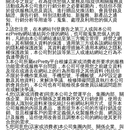
關法令之規定，在為提供您個人業務及/或提供相關服務及
活動或為本公司進行行銷分析之必要範圍內，包括但不限
於提供服務訊息及資訊、進行贈品兌換活動、會員登錄及
驗證、廣告行銷、特別活動通知、新服務、新產品之通
知、行銷分析等用途等，蒐集、處理及利用您的個人資
料。
2.請您注意，在本網站刊登廣告之第三人或與本公司
ezPretty網站連結與介接的網站，也可能蒐集您個人的資
料，凡經由本公司網站連結至第三方獨立管理、經營之網
站，其有關個人資料的保護，適用第三方或各該網站個別
的隱私權保護政策，其資料處理措施不適用本網站之隱私
權保護政策，本公司對於該等第三人或連結網站之行為不
負連帶責任。
3.本公司所屬ezPretty平台根據店家或消費者所要求的服務
功能需求或服務平台問題，本公司可使用您之前建立資料
及現在或過去在網站上的行為所取得之其他資料 (包括但
不限於手機作業系統、手機型號、手機帳號、APP設定參
數及其他資料)，來解決爭議、檢修障礙問題及執行本公司
的會員合約，本公司也有可能檢視多個會員以確認問題所
在或解決爭議。
4.您(店家或消費者)同意本公司之營運平台、集團內部、關
係企業、與有合作關係之業務夥伴交叉行銷使用，使用去
除個人識別化資料來強化統計分析網站利用方式、提升本
公司服務的內容及產品，進而提升本公司的市場行銷及促
銷、並且根據客戶的需求定義個人化製服務介面、網頁設
計及服務，這些使用改善並且調整本公司的網站使其更符
合您的需求。
5.您同意您(店家或消費者)本公司集團內部、關係企業、與