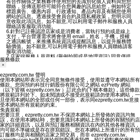
有合作關係之業務夥伴使用您的去識別化個人資料與您您
聯絡，並傳送那些可能符合您興趣的訊息給您，例如特定
標題廣告、優惠內容、行政通知、產品內容及有關您使用
網站的訊息。透過接受會員合約及隱私權政策，您明示同
意收取此項訊息。如不願意,可以利用電子郵件和服務人員
聯絡請客服取消功能。
6.針對已註冊認證店家或是消費者，當執行預約或是線上
支付，平台營運需求將會使用 email，姓名，手機，授權
之通訊帳號，來推播系統資訊或提醒訊息，以提升服務體
驗價值。如不願意,可以利用電子郵件和服務人員聯絡請客
服取消功能。
7.店家端服務人員資料 (舉例拍照或是地理資訊) 同意僅提
服務條款
供所屬店家管理人員可以使用消費者的作品集資料和員工
×
打卡個人圖像行為。本公司及ezPretty平台不會做任何使
用。
ezpretty.com.tw 聲明
三、本公司對您個人資料的揭露
使用本網站即表示完全同意無條件接受，使用並遵守本網站所有
1.基於現有服務平台的監管環境，預約科技保證不會揭露
條款。您與預約科技行銷股份有限公司之網站 ezPretty 網站
任何店家的營運資訊，且預約科技和店家均不能洩露消費
（以下皆稱 ezpretty.com.tw ）訂此合約(下稱本條款)，這些條款
者的個人資料。然而，在某些情況下，本公司可能會因受
將規範詳列於下。如未閱讀或不接受此規範請勿使用本網站，一
政府要求或法律規定，而被迫向政府或第三方提供資料。
旦使用本網站的全部或任何一部份，表示同ezpretty.com.tw意接
第三方也可能非法地攔截或存取傳輸的私人通訊，或會員
受本網站所有規範的約束。
可能濫用或誤用從本公司網站獲得的您的資料。因此，儘
免責規範
管本公司使用企業標準的保護措施來保護您的隱私，本公
您要注意，ezpretty.com.tw 不保證本網站上所發佈的資訊均無
司並未承諾您的個人識別資料或私人通訊將永遠保密。
誤，在使用本網站時，您要意識到本網站上所發佈的有關預約店
2.根據本公司的政策，本公司不會將涉及您的個人識別資
家的詳細資訊，以及與預訂服務相關資訊在內的其他各種資訊，
料出租或出售給第三方。
均可能不準確或是存在拼寫錯誤。您在本網站上所進行的所有預
3. 本公司、所屬集團、關係企業或與其合作行銷之第三方
訂服務均是與相關的店家之間交易，而非 ezpretty.com.tw。
業務合作公司會在您同意之情形下，始得利用您的個人資
ezpretty.com.tw僅是便於您能夠通過我們，預訂相對應的服務。