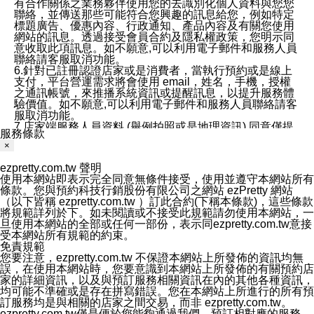
有合作關係之業務夥伴使用您的去識別化個人資料與您您
聯絡，並傳送那些可能符合您興趣的訊息給您，例如特定
標題廣告、優惠內容、行政通知、產品內容及有關您使用
網站的訊息。透過接受會員合約及隱私權政策，您明示同
意收取此項訊息。如不願意,可以利用電子郵件和服務人員
聯絡請客服取消功能。
6.針對已註冊認證店家或是消費者，當執行預約或是線上
支付，平台營運需求將會使用 email，姓名，手機，授權
之通訊帳號，來推播系統資訊或提醒訊息，以提升服務體
驗價值。如不願意,可以利用電子郵件和服務人員聯絡請客
服取消功能。
7.店家端服務人員資料 (舉例拍照或是地理資訊) 同意僅提
服務條款
供所屬店家管理人員可以使用消費者的作品集資料和員工
×
打卡個人圖像行為。本公司及ezPretty平台不會做任何使
用。
ezpretty.com.tw 聲明
三、本公司對您個人資料的揭露
使用本網站即表示完全同意無條件接受，使用並遵守本網站所有
1.基於現有服務平台的監管環境，預約科技保證不會揭露
條款。您與預約科技行銷股份有限公司之網站 ezPretty 網站
任何店家的營運資訊，且預約科技和店家均不能洩露消費
（以下皆稱 ezpretty.com.tw ）訂此合約(下稱本條款)，這些條款
者的個人資料。然而，在某些情況下，本公司可能會因受
將規範詳列於下。如未閱讀或不接受此規範請勿使用本網站，一
政府要求或法律規定，而被迫向政府或第三方提供資料。
旦使用本網站的全部或任何一部份，表示同ezpretty.com.tw意接
第三方也可能非法地攔截或存取傳輸的私人通訊，或會員
受本網站所有規範的約束。
可能濫用或誤用從本公司網站獲得的您的資料。因此，儘
免責規範
管本公司使用企業標準的保護措施來保護您的隱私，本公
您要注意，ezpretty.com.tw 不保證本網站上所發佈的資訊均無
司並未承諾您的個人識別資料或私人通訊將永遠保密。
誤，在使用本網站時，您要意識到本網站上所發佈的有關預約店
2.根據本公司的政策，本公司不會將涉及您的個人識別資
家的詳細資訊，以及與預訂服務相關資訊在內的其他各種資訊，
料出租或出售給第三方。
均可能不準確或是存在拼寫錯誤。您在本網站上所進行的所有預
3. 本公司、所屬集團、關係企業或與其合作行銷之第三方
訂服務均是與相關的店家之間交易，而非 ezpretty.com.tw。
業務合作公司會在您同意之情形下，始得利用您的個人資
ezpretty.com.tw僅是便於您能夠通過我們，預訂相對應的服務。