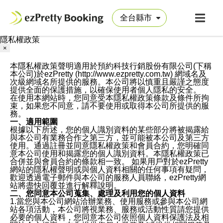
隱私權政策
×
本隱私權政策聲明適用於預約科技行銷股份有限公司(下稱
本公司)於ezPretty (http://www.ezpretty.com.tw) 網域名及
次級網域名所提供的服務。本公司將以慎重且嚴謹之態度
提供全面的保護措施，以確保使用者個人隱私的安全。
在使用本網站時，您同意受本隱私權政策條款及條件所拘
束，如果您不同意，請不要使用或取得本公司所提供的服
務。
一、適用範圍
根據以下所述，您的個人識別資料的某些部分將被揭露給
與本公司有業務合作之第三方，並可能被本公司及第三方
使用。通過註冊並同意隱私權政策和會員合約，您明確同
意本公司使用和揭露您的個人識別資料。本隱私權政策已
合併並與會員合約的條款相一致。 如果用戶對於ezPretty
網站的隱私權聲明或與個人資料相關的任何事項有疑問，
歡迎透過電子郵件與本公司的服務人員聯絡，ezPretty網
站將盡快回覆並進行解釋說明。
二、您同意本公司蒐集、處理及利用您的個人資料
1.當您與本公司網站洽辦業務、使用服務或參與本公司網
站各項活動，本公司將視業務、服務或活動性質請您提供
必要的個人資料，您同意本公司依照個人資料保護法及相