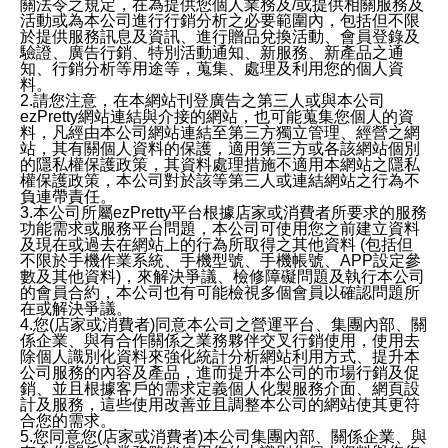
關法令之規定，在為提供您個人業務及/或提供相關服務及
活動或為本公司進行行銷分析之必要範圍內，包括但不限
於提供服務訊息及資訊、進行贈品兌換活動、會員登錄及
驗證、廣告行銷、特別活動通知、新服務、新產品之通
知、行銷分析等用途等，蒐集、處理及利用您的個人資
料。
2.請您注意，在本網站刊登廣告之第三人或與本公司
ezPretty網站連結與介接的網站，也可能蒐集您個人的資
料，凡經由本公司網站連結至第三方獨立管理、經營之網
站，其有關個人資料的保護，適用第三方或各該網站個別
的隱私權保護政策，其資料處理措施不適用本網站之隱私
權保護政策，本公司對於該等第三人或連結網站之行為不
負連帶責任。
3.本公司所屬ezPretty平台根據店家或消費者所要求的服務
功能需求或服務平台問題，本公司可使用您之前建立資料
及現在或過去在網站上的行為所取得之其他資料 (包括但
不限於手機作業系統、手機型號、手機帳號、APP設定參
數及其他資料)，來解決爭議、檢修障礙問題及執行本公司
的會員合約，本公司也有可能檢視多個會員以確認問題所
在或解決爭議。
4.您(店家或消費者)同意本公司之營運平台、集團內部、關
係企業、與有合作關係之業務夥伴交叉行銷使用，使用去
除個人識別化資料來強化統計分析網站利用方式、提升本
公司服務的內容及產品，進而提升本公司的市場行銷及促
銷、並且根據客戶的需求定義個人化製服務介面、網頁設
計及服務，這些使用改善並且調整本公司的網站使其更符
合您的需求。
5.您同意您(店家或消費者)本公司集團內部、關係企業、與