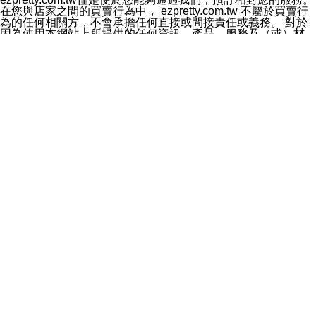
料於行銷活動資訊、商品訊息或新服務等相關行銷，且於
在您與店家之間的買賣行為中， ezpretty.com.tw 不屬於買賣行
首次行銷時，將提供您表示拒絕行銷之方式，本公司不會
為的任何相關方，不會承擔任何直接或間接責任或義務。 對於
向您索取相關費用。如您拒絕接受行銷服務或嗣後欲拒絕
因為使用本網站上所提供的任何資訊、產品、服務及（或）材
時，均可隨時通知本公司，本公司、所屬集團、關係企業
料，而產生或導致的任何損失或損害，ezpretty.com.tw 及其管
或與其合作行銷之第三方業務合作公司或第三方業務合作
理人員、員工或代表人均對此不承擔任何責任。 儘管
公司將立即停止利用您的個人資料行銷。
ezpretty.com.tw 已經盡了適當努力確保本網站上所列的服務符
四、個人資料利用之期間、地區、對象及方式如下
合合理的標準，仍不得將本網站內所列出的任何服務視為
1.期間：您同意於本公司存續期間或依法令之資料保存期
ezpretty.com.tw 推薦的服務，或是認為其代表該服務將會適用
間內，以及您的個人資料蒐集之目的消失或期限屆滿時，
於該用戶。如果該服務不適用於您，ezpretty.com.tw 將對此不
本公司得繼續保存、處理或利用您的個人資料。
承擔任何責任。
2.地區：就中華民國領域內。
網站使用者的守法義務及承諾
3.對象：本公司所屬公司(本公司)及其分公司、本公司之關
本條款構成您與 ezPretty 間之有效契約。 本條款中如有一部無
係企業、其他與本公司有業務往來或合作之機構。
效時，不影響其他條款之效力。 本條款如有未盡之處，雙方均
4.方式：以電話、簡訊、電子郵件、紙本或其他合於當時
應依誠實信用、平等互惠原則，共商解決之道。
科技之適當方式作個人資料之利用，(包括任何依法得利用
年齡和責任
之方式，但不限於使用於本網站或與外部合作之行銷)並於
你向 ezpretty.com.tw您確認您已經達到使用本網站的合法年
法令容許之範圍內，為行銷建檔、揭露、轉介或交互運用
齡。可以針對您在使用本網站時產生的任何責任，形成有約束力
予本公司及其合作對象。
的法律責任。您理解使用本網站時及他人使用您的登錄資訊使用
五、個人資料之類別
本網站時所產生的交易責任。
本聲明所指之個人資料類別如下:
網站連結
1.您提供之資料，包括您的姓名、性別、連絡方式(包括但
本網站可能包含有通往ezpretty.com.tw以外的其他方所運營網站
不限於電話、E-MAIL及地址等)、服務單位、職稱、為完
的超連結。此類超連結僅提供用於參考。此類網站不是由
成收款或付款所需之資料、IＰ位址、及其他得以直接或間
ezpretty.com.tw 控制，我們對其內容不承擔任何責任。在本網
接識別使用者身分之個人資料，及執行職務或業務之必要
站上加入通往此類網站的超連結，並非暗示我們贊同此類網站上
範圍內所需蒐集、處理及利用的個人資料。
的材料或是與其經營人之間存在任何聯繫。
2.為提升服務品質，本公司會依照所提供服務之性質，記
智慧財產權聲明
錄使用者的IP位址、以及在本公司內的瀏覽活動(例如，使
本網站上的所有資訊、內容、圖片、文字、聲音、圖像22、按
用者所使用的軟硬體、所點選的網頁)等資料，但是這些資
鈕、商標、服務標章及商品名稱均受中華民國國家法律及國際條