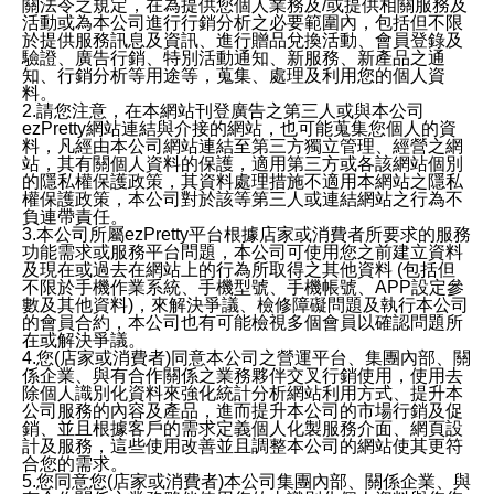
關法令之規定，在為提供您個人業務及/或提供相關服務及
活動或為本公司進行行銷分析之必要範圍內，包括但不限
於提供服務訊息及資訊、進行贈品兌換活動、會員登錄及
驗證、廣告行銷、特別活動通知、新服務、新產品之通
知、行銷分析等用途等，蒐集、處理及利用您的個人資
料。
2.請您注意，在本網站刊登廣告之第三人或與本公司
ezPretty網站連結與介接的網站，也可能蒐集您個人的資
料，凡經由本公司網站連結至第三方獨立管理、經營之網
站，其有關個人資料的保護，適用第三方或各該網站個別
的隱私權保護政策，其資料處理措施不適用本網站之隱私
權保護政策，本公司對於該等第三人或連結網站之行為不
負連帶責任。
3.本公司所屬ezPretty平台根據店家或消費者所要求的服務
功能需求或服務平台問題，本公司可使用您之前建立資料
及現在或過去在網站上的行為所取得之其他資料 (包括但
不限於手機作業系統、手機型號、手機帳號、APP設定參
數及其他資料)，來解決爭議、檢修障礙問題及執行本公司
的會員合約，本公司也有可能檢視多個會員以確認問題所
在或解決爭議。
4.您(店家或消費者)同意本公司之營運平台、集團內部、關
係企業、與有合作關係之業務夥伴交叉行銷使用，使用去
除個人識別化資料來強化統計分析網站利用方式、提升本
公司服務的內容及產品，進而提升本公司的市場行銷及促
銷、並且根據客戶的需求定義個人化製服務介面、網頁設
計及服務，這些使用改善並且調整本公司的網站使其更符
合您的需求。
5.您同意您(店家或消費者)本公司集團內部、關係企業、與