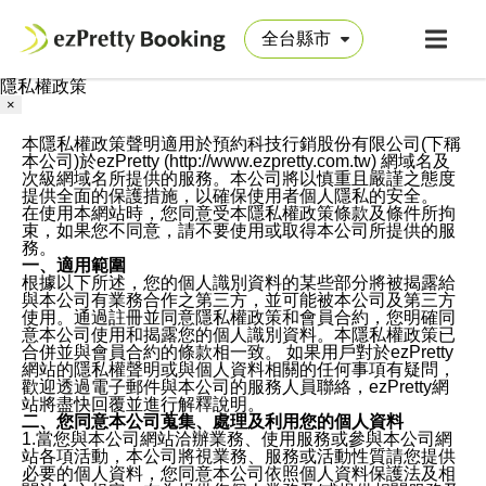
隱私權政策
×
本隱私權政策聲明適用於預約科技行銷股份有限公司(下稱
本公司)於ezPretty (http://www.ezpretty.com.tw) 網域名及
次級網域名所提供的服務。本公司將以慎重且嚴謹之態度
提供全面的保護措施，以確保使用者個人隱私的安全。
在使用本網站時，您同意受本隱私權政策條款及條件所拘
束，如果您不同意，請不要使用或取得本公司所提供的服
務。
一、適用範圍
根據以下所述，您的個人識別資料的某些部分將被揭露給
與本公司有業務合作之第三方，並可能被本公司及第三方
使用。通過註冊並同意隱私權政策和會員合約，您明確同
意本公司使用和揭露您的個人識別資料。本隱私權政策已
合併並與會員合約的條款相一致。 如果用戶對於ezPretty
網站的隱私權聲明或與個人資料相關的任何事項有疑問，
歡迎透過電子郵件與本公司的服務人員聯絡，ezPretty網
站將盡快回覆並進行解釋說明。
二、您同意本公司蒐集、處理及利用您的個人資料
1.當您與本公司網站洽辦業務、使用服務或參與本公司網
站各項活動，本公司將視業務、服務或活動性質請您提供
必要的個人資料，您同意本公司依照個人資料保護法及相