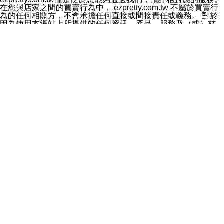
料於行銷活動資訊、商品訊息或新服務等相關行銷，且於
在您與店家之間的買賣行為中， ezpretty.com.tw 不屬於買賣行
首次行銷時，將提供您表示拒絕行銷之方式，本公司不會
為的任何相關方，不會承擔任何直接或間接責任或義務。 對於
向您索取相關費用。如您拒絕接受行銷服務或嗣後欲拒絕
因為使用本網站上所提供的任何資訊、產品、服務及（或）材
時，均可隨時通知本公司，本公司、所屬集團、關係企業
料，而產生或導致的任何損失或損害，ezpretty.com.tw 及其管
或與其合作行銷之第三方業務合作公司或第三方業務合作
理人員、員工或代表人均對此不承擔任何責任。 儘管
公司將立即停止利用您的個人資料行銷。
ezpretty.com.tw 已經盡了適當努力確保本網站上所列的服務符
四、個人資料利用之期間、地區、對象及方式如下
合合理的標準，仍不得將本網站內所列出的任何服務視為
1.期間：您同意於本公司存續期間或依法令之資料保存期
ezpretty.com.tw 推薦的服務，或是認為其代表該服務將會適用
間內，以及您的個人資料蒐集之目的消失或期限屆滿時，
於該用戶。如果該服務不適用於您，ezpretty.com.tw 將對此不
本公司得繼續保存、處理或利用您的個人資料。
承擔任何責任。
2.地區：就中華民國領域內。
網站使用者的守法義務及承諾
3.對象：本公司所屬公司(本公司)及其分公司、本公司之關
本條款構成您與 ezPretty 間之有效契約。 本條款中如有一部無
係企業、其他與本公司有業務往來或合作之機構。
效時，不影響其他條款之效力。 本條款如有未盡之處，雙方均
4.方式：以電話、簡訊、電子郵件、紙本或其他合於當時
應依誠實信用、平等互惠原則，共商解決之道。
科技之適當方式作個人資料之利用，(包括任何依法得利用
年齡和責任
之方式，但不限於使用於本網站或與外部合作之行銷)並於
你向 ezpretty.com.tw您確認您已經達到使用本網站的合法年
法令容許之範圍內，為行銷建檔、揭露、轉介或交互運用
齡。可以針對您在使用本網站時產生的任何責任，形成有約束力
予本公司及其合作對象。
的法律責任。您理解使用本網站時及他人使用您的登錄資訊使用
五、個人資料之類別
本網站時所產生的交易責任。
本聲明所指之個人資料類別如下:
網站連結
1.您提供之資料，包括您的姓名、性別、連絡方式(包括但
本網站可能包含有通往ezpretty.com.tw以外的其他方所運營網站
不限於電話、E-MAIL及地址等)、服務單位、職稱、為完
的超連結。此類超連結僅提供用於參考。此類網站不是由
成收款或付款所需之資料、IＰ位址、及其他得以直接或間
ezpretty.com.tw 控制，我們對其內容不承擔任何責任。在本網
接識別使用者身分之個人資料，及執行職務或業務之必要
站上加入通往此類網站的超連結，並非暗示我們贊同此類網站上
範圍內所需蒐集、處理及利用的個人資料。
的材料或是與其經營人之間存在任何聯繫。
2.為提升服務品質，本公司會依照所提供服務之性質，記
智慧財產權聲明
錄使用者的IP位址、以及在本公司內的瀏覽活動(例如，使
本網站上的所有資訊、內容、圖片、文字、聲音、圖像22、按
用者所使用的軟硬體、所點選的網頁)等資料，但是這些資
鈕、商標、服務標章及商品名稱均受中華民國國家法律及國際條