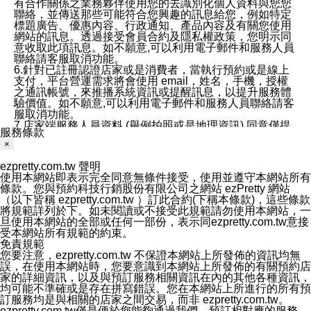
有合作關係之業務夥伴使用您的去識別化個人資料與您您
聯絡，並傳送那些可能符合您興趣的訊息給您，例如特定
標題廣告、優惠內容、行政通知、產品內容及有關您使用
網站的訊息。透過接受會員合約及隱私權政策，您明示同
意收取此項訊息。如不願意,可以利用電子郵件和服務人員
聯絡請客服取消功能。
6.針對已註冊認證店家或是消費者，當執行預約或是線上
支付，平台營運需求將會使用 email，姓名，手機，授權
之通訊帳號，來推播系統資訊或提醒訊息，以提升服務體
驗價值。如不願意,可以利用電子郵件和服務人員聯絡請客
服取消功能。
7.店家端服務人員資料 (舉例拍照或是地理資訊) 同意僅提
服務條款
供所屬店家管理人員可以使用消費者的作品集資料和員工
×
打卡個人圖像行為。本公司及ezPretty平台不會做任何使
用。
ezpretty.com.tw 聲明
三、本公司對您個人資料的揭露
使用本網站即表示完全同意無條件接受，使用並遵守本網站所有
1.基於現有服務平台的監管環境，預約科技保證不會揭露
條款。您與預約科技行銷股份有限公司之網站 ezPretty 網站
任何店家的營運資訊，且預約科技和店家均不能洩露消費
（以下皆稱 ezpretty.com.tw ）訂此合約(下稱本條款)，這些條款
者的個人資料。然而，在某些情況下，本公司可能會因受
將規範詳列於下。如未閱讀或不接受此規範請勿使用本網站，一
政府要求或法律規定，而被迫向政府或第三方提供資料。
旦使用本網站的全部或任何一部份，表示同ezpretty.com.tw意接
第三方也可能非法地攔截或存取傳輸的私人通訊，或會員
受本網站所有規範的約束。
可能濫用或誤用從本公司網站獲得的您的資料。因此，儘
免責規範
管本公司使用企業標準的保護措施來保護您的隱私，本公
您要注意，ezpretty.com.tw 不保證本網站上所發佈的資訊均無
司並未承諾您的個人識別資料或私人通訊將永遠保密。
誤，在使用本網站時，您要意識到本網站上所發佈的有關預約店
2.根據本公司的政策，本公司不會將涉及您的個人識別資
家的詳細資訊，以及與預訂服務相關資訊在內的其他各種資訊，
料出租或出售給第三方。
均可能不準確或是存在拼寫錯誤。您在本網站上所進行的所有預
3. 本公司、所屬集團、關係企業或與其合作行銷之第三方
訂服務均是與相關的店家之間交易，而非 ezpretty.com.tw。
業務合作公司會在您同意之情形下，始得利用您的個人資
ezpretty.com.tw僅是便於您能夠通過我們，預訂相對應的服務。