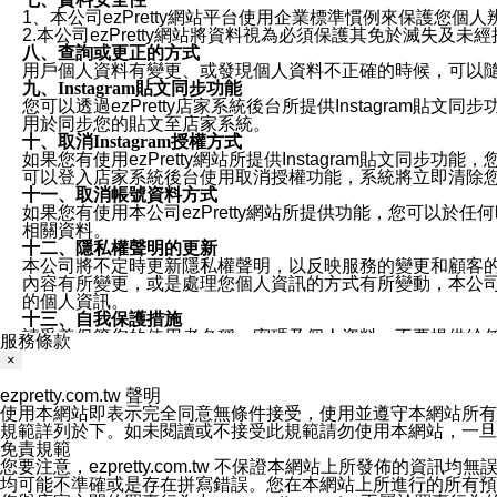
1、本公司ezPretty網站平台使用企業標準慣例來保護
2.本公司ezPretty網站將資料視為必須保護其免於滅
八、查詢或更正的方式
用戶個人資料有變更、或發現個人資料不正確的時候，可以隨時
九、Instagram貼文同步功能
您可以透過ezPretty店家系統後台所提供Instagram貼文同
用於同步您的貼文至店家系統。
十、取消Instagram授權方式
如果您有使用ezPretty網站所提供Instagram貼文同
可以登入店家系統後台使用取消授權功能，系統將立即清除您的
十一、取消帳號資料方式
如果您有使用本公司ezPretty網站所提供功能，您可以於任何
相關資料。
十二、隱私權聲明的更新
本公司將不定時更新隱私權聲明，以反映服務的變更和顧客的意見反
內容有所變更，或是處理您個人資訊的方式有所變動，本公司一
的個人資訊。
十三、自我保護措施
請妥善保管您的使用者名稱、密碼及個人資料，不要提供給
服務條款
窗，以防止他人讀取您的個人資料、信件或進入所機關管理
×
十四、傳送宣傳本站資訊或電子郵件之政策
您同意本公司網站，透過您所提供的郵件地址與您取得聯絡
ezpretty.com.tw 聲明
停止接收這些資料或電子郵件。
使用本網站即表示完全同意無條件接受，使用並遵守本網站所有條款。您與
十五、訊息通知
規範詳列於下。如未閱讀或不接受此規範請勿使用本網站，一旦使用本
本公司/本服務將以通知型訊息傳送重要訊息給您。即使未加
免責規範
本公司/本服務傳送之通知型訊息以對您有效且重要的訊息為
您要注意，ezpretty.com.tw 不保證本網站上所發佈
1.LINE 帳號設定的電話號碼與本公司/本服務所傳來的電話
均可能不準確或是存在拼寫錯誤。您在本網站上所進行的所有預訂服務均是與
2.該 LINE 帳號已在 LINE APP 設定中，同意接收通知型訊