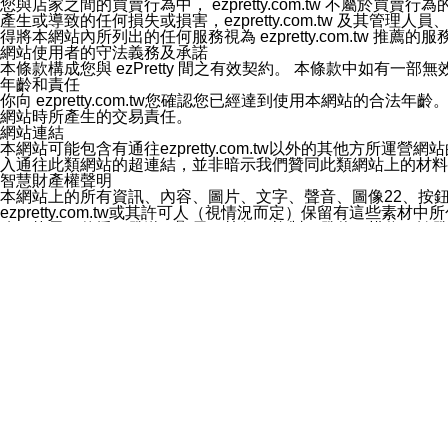
您與店家之間的買賣行為中， ezpretty.com.tw 不
3.LINE 帳號未封鎖傳送訊息之 LINE 官方帳號。
產生或導致的任何損失或損害，ezpretty.com.tw 及其管理
欲變更通知型訊息的設定，操作如下：
得將本網站內所列出的任何服務視為 ezpretty.com.tw 推
1.點選「主頁」＞「設定」
網站使用者的守法義務及承諾
2.點選「隱私設定」
本條款構成您與 ezPretty 間之有效契約。 本條款中如
3.點選「提供使用資料」
年齡和責任
4.點選「LINE通知型訊息」
你向 ezpretty.com.tw您確認您已經達到使用本網站
5.開關「接收LINE通知型訊息」
網站時所產生的交易責任。
❗️關閉「接收通知型訊息」後，將不會接收到來自任何企業
網站連結
本網站可能包含有通往ezpretty.com.tw以外的其他方所運營
入通往此類網站的超連結，並非暗示我們贊同此類網站上的材料
智慧財產權聲明
本網站上的所有資訊、內容、圖片、文字、聲音、圖像22、按
ezpretty.com.tw或其許可人（視情況而定）保留有
改、拷貝、傳播、發送、顯示、執行、複製、發佈、模仿、轉發
法或其他智慧財產權或 ezpretty.com.tw、其許可人
賠償
您同意因您使用本網站，而導致 ezpretty.com.tw、
您承擔賠償並保證 ezpretty.com.tw、其分公司、所屬機
免責聲明
您對本網站的所有使用均由您自擔風險。 因下載使用、參考或
己承擔全部責任。您同意 ezpretty.com.tw 及向ezpr
全部的索賠權利，無論是基於合約、侵權行為或其他依據。 ezpr
那些可損害或影響本網站管理、安全性、公正性和完整性，或是損害或
漏、中斷、刪除、缺陷、延遲或任何事件或事故，ezpretty.
其中包括但不僅限於有關本網站上服務、資訊及（或）聲明的保證或承
時間內對任一條款或多條條款的強制實施，不得將此視為放棄這
法律效應。 ezpretty.com.tw有權隨時變更本使用條