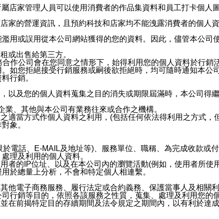
供所屬店家管理人員可以使用消費者的作品集資料和員工打卡個人圖像
何店家的營運資訊，且預約科技和店家均不能洩露消費者的個人
能濫用或誤用從本公司網站獲得的您的資料。因此，儘管本公司
出租或出售給第三方。
業務合作公司會在您同意之情形下，始得利用您的個人資料於行銷
用。如您拒絕接受行銷服務或嗣後欲拒絕時，均可隨時通知本公
資料行銷。
內，以及您的個人資料蒐集之目的消失或期限屆滿時，本公司得
係企業、其他與本公司有業務往來或合作之機構。
技之適當方式作個人資料之利用，(包括任何依法得利用之方式，
作對象。
限於電話、E-MAIL及地址等)、服務單位、職稱、為完成收款
、處理及利用的個人資料。
使用者的IP位址、以及在本公司內的瀏覽活動(例如，使用者所使
僅用於總量上分析，不會和特定個人相連繫。
及其他電子商務服務、履行法定或合約義務、保護當事人及相關
公司行銷等目的，依照各該服務之性質，蒐集、處理及利用您的
，並在前揭特定目的存續期間及法令規定之期間內，以有利於達成
。