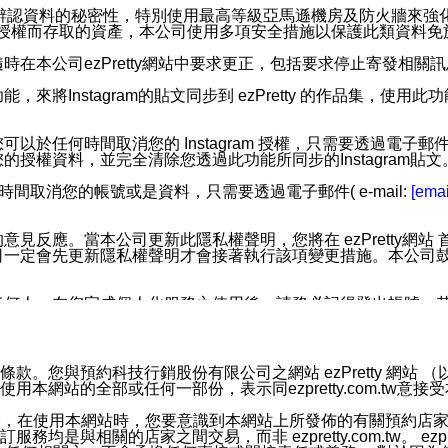
您個人辨認資料的秘密性，特別使用最高等級亞馬遜機房及防火牆來
失及未經授權而存取的資產，本公司使用多項安全措施以保護此類資料
在本公司ezPretty網站中要求更正，包括要求停止寄發相關
步功能，來將Instagram的貼文同步到 ezPretty 的作品集，使
步功能，您可以於任何時間取消您的 Instagram 授權，只需要
授權資料，並完全清除您透過此功能所同步的Instagram貼文
時間取消您的帳號或是資料，只需要透過電子郵件( e-mail:
[emai
應。當本公司更新此隱私權聲明，您將在 ezPretty網站 首頁
定會先更新隱私權聲明才會接著執行該項變更措施。本公司鼓勵您定
任何人。在您完成個人化服務之使用後，請務必記得登出帳號。
區。
並傳送或宣傳本網站各項服務之資料或電子郵件供您參考。您能
預約科技行銷股份有限公司之網站 ezPretty 網站 （以下皆稱 
網站的全部或任何一部份，表示同ezpretty.com.tw意
入本公司/本服務好友，您仍可接收到通知型訊息。
限，以廣告或其他目的的訊息皆不會被傳送。滿足以下三個條件
的資訊均無誤，在使用本網站時，您要意識到本網站上所發佈的有關預
號碼比對相符。
相關的店家之間交易，而非 ezpretty.com.tw。 ezpr
息。