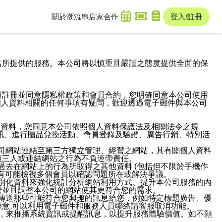
關於潮流串
店家合作
登入/註冊
域名及次級網域名所提供的服務。本公司將以慎重且嚴謹之態度提供全面的保
過註冊並同意隱私權政策和會員合約，您明確同意本公司使用
與個人資料相關的任何事項有疑問，歡迎透過電子郵件與本公司
人資料，您同意本公司依照個人資料保護法及相關法令之規
訊、進行贈品兌換活動、會員登錄及驗證、廣告行銷、特別活
本公司網站連結至第三方獨立管理、經營之網站，其有關個人資料
第三人或連結網站之行為不負連帶責任。
或過去在網站上的行為所取得之其他資料 (包括但不限於手機作
也有可能檢視多個會員以確認問題所在或解決爭議。
識別化資料來強化統計分析網站利用方式、提升本公司服務的內
善並且調整本公司的網站使其更符合您的需求。
並傳送那些可能符合您興趣的訊息給您，例如特定標題廣告、優
意,可以利用電子郵件和服務人員聯絡請客服取消功能。
帳號，來推播系統資訊或提醒訊息，以提升服務體驗價值。如不願