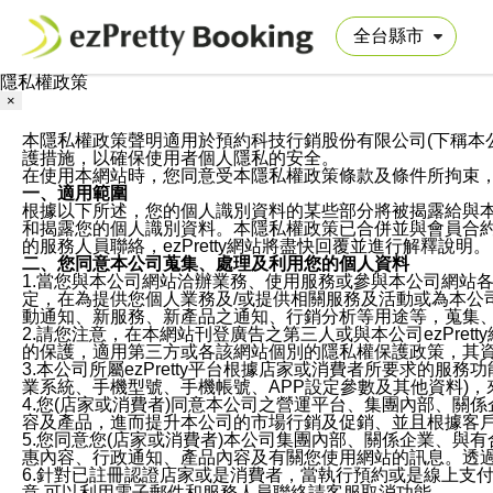
隱私權政策
×
本隱私權政策聲明適用於預約科技行銷股份有限公司(下稱本公司)於ezP
護措施，以確保使用者個人隱私的安全。
在使用本網站時，您同意受本隱私權政策條款及條件所拘束
一、適用範圍
根據以下所述，您的個人識別資料的某些部分將被揭露給與
和揭露您的個人識別資料。本隱私權政策已合併並與會員合約的
的服務人員聯絡，ezPretty網站將盡快回覆並進行解釋說明。
二、您同意本公司蒐集、處理及利用您的個人資料
1.當您與本公司網站洽辦業務、使用服務或參與本公司網站
定，在為提供您個人業務及/或提供相關服務及活動或為本
動通知、新服務、新產品之通知、行銷分析等用途等，蒐集
2.請您注意，在本網站刊登廣告之第三人或與本公司ezPr
的保護，適用第三方或各該網站個別的隱私權保護政策，其
3.本公司所屬ezPretty平台根據店家或消費者所要求的
業系統、手機型號、手機帳號、APP設定參數及其他資料)
4.您(店家或消費者)同意本公司之營運平台、集團內部、
容及產品，進而提升本公司的市場行銷及促銷、並且根據客
5.您同意您(店家或消費者)本公司集團內部、關係企業、
惠內容、行政通知、產品內容及有關您使用網站的訊息。透過
6.針對已註冊認證店家或是消費者，當執行預約或是線上支付
意,可以利用電子郵件和服務人員聯絡請客服取消功能。