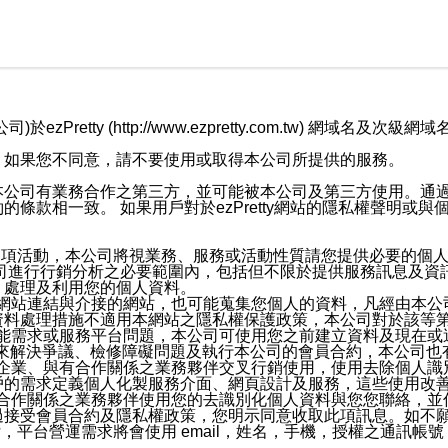
retty (http://www.ezpretty.com.tw) 網
，如果您不同意，請不要使用或取得本公司所提供的服務。
本公司有業務合作之第三方，並可能被本公司及第三方使用。通
條款相一致。 如果用戶對於ezPretty網站的隱私權聲明或
各項活動，本公司將視業務、服務或活動性質請您提供必要的個
公司進行行銷分析之必要範圍內，包括但不限於提供服務訊息及資
、處理及利用您的個人資料。
etty網站連結與介接的網站，也可能蒐集您個人的資料，凡經由
資料處理措施不適用本網站之隱私權保護政策，本公司對於該等
服務功能需求或服務平台問題，本公司可使用您之前建立資料及現在
，來解決爭議、檢修障礙問題及執行本公司的會員合約，本公司
關係企業、與有合作關係之業務夥伴交叉行銷使用，使用去除個人
戶的需求定義個人化製服務介面、網頁設計及服務，這些使用改
與有合作關係之業務夥伴使用您的去識別化個人資料與您您聯絡，
接受會員合約及隱私權政策，您明示同意收取此項訊息。如不願
，平台營運需求將會使用 email，姓名，手機，授權之通訊