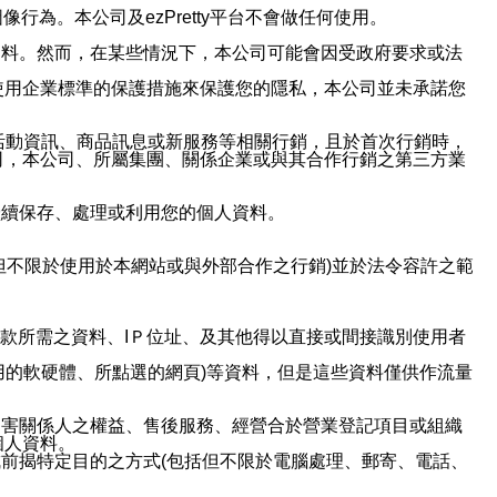
行為。本公司及ezPretty平台不會做任何使用。
資料。然而，在某些情況下，本公司可能會因受政府要求或法
使用企業標準的保護措施來保護您的隱私，本公司並未承諾您
活動資訊、商品訊息或新服務等相關行銷，且於首次行銷時，
司，本公司、所屬集團、關係企業或與其合作行銷之第三方業
繼續保存、處理或利用您的個人資料。
但不限於使用於本網站或與外部合作之行銷)並於法令容許之範
或付款所需之資料、IＰ位址、及其他得以直接或間接識別使用者
用的軟硬體、所點選的網頁)等資料，但是這些資料僅供作流量
利害關係人之權益、售後服務、經營合於營業登記項目或組織
個人資料。
前揭特定目的之方式(包括但不限於電腦處理、郵寄、電話、