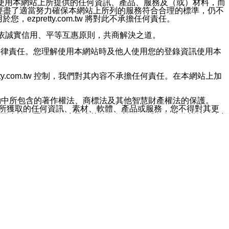
對於因為使用本網站上所提供的任何資訊、產品、服務及（或）材料，而
m.tw 已經盡了適當努力確保本網站上所列的服務符合合理的標準，仍不
ezpretty.com.tw 將對此不承擔任何責任。
均應依誠實信用、平等互惠原則，共商解決之道。
力的法律責任。您理解使用本網站時及他人使用您的登錄資訊使用本
ty.com.tw 控制，我們對其內容不承擔任何責任。在本網站上加
約中所包含的著作權法、商標法及其他智慧財產權法的保護。
網站上所獲取的任何資訊、素材、軟體、產品或服務，您不得對其更
不應被解釋為任何暗示或其他任何許可，或任何著作權法、商標
違反此規定，我們將追究其法律責任。
任何損失、責任及協力廠商的任何索賠或要求（包括律師費），將由
站而獲取到的資訊，而導致您遭受的任何風險或損失，將由您自
用本網站而造成的任何損失負責，同時，您會在此放棄有關此損失的所有及
伺服器不會發生缺陷，其中包括但不僅限於病毒或其他有害元素。對於
w 控制範圍的任何病毒感染、BUG、篡改、技術故障、錯誤、遺
有明示、暗示或法定及其他聲明、保證和條款均予以最大限度的排除，
定目的等。 ezpretty.com.tw 不能持續或在某階段
方便目的，其不應影響這些條款的範圍或意義，或是產生其他的
或任何協力廠商承擔任何責任。 在每次訪問網站時，您應檢查一下這