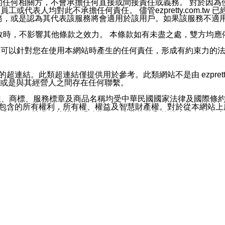
屬於買賣行為的任何相關方，不會承擔任何直接或間接責任或義務。 
人員、員工或代表人均對此不承擔任何責任。 儘管ezpretty.co
薦的服務，或是認為其代表該服務將會適用於該用戶。如果該服務不適用於您，
有一部無效時，不影響其他條款之效力。 本條款如有未盡之處，雙方
的合法年齡。可以針對您在使用本網站時產生的任何責任，形成有約束
官方帳號或認證官方帳號的通知型訊息。
網站的超連結。此類超連結僅提供用於參考。此類網站不是由 ezpret
或是與其經營人之間存在任何聯繫。
鈕、商標、服務標章及商品名稱均受中華民國國家法律及國際條
這些素材中所包含的所有權利，所有權、權益及智慧財產權。對於從本
或出售。除非本協議中明確指出，這些條款和條件中的任何內容
或任何協力廠商的業主權益中規定的任何權利的推斷結果。 如有任何人
其分公司、所屬機構、管理人員、代理人及其他合作夥伴和員工遭受的
構、管理人員、代理人及其他合作夥伴和員工不受損失。
依賴本網站上所提供的資訊、產品、服務或素材或通過使用本網
etty.com.tw提供電信及網路服務的提供商不會因您使用或不能使
etty.com.tw 不聲明、保證或承諾本網站或支持該網站的
影響本網站任何部分正常運行，且超出ezpretty.com.t
com.tw 不承擔任何責任。 在適用法律許可的最大範圍內，所
諾，其中包括但不僅限於其精確性、完整性或適銷性、品質或適用於特
些條款或是這些條款相關的權利。這些條款中使用的標題僅為了
款之內容及本網站上內容而不另行通知，同時，不對您、其他任何用戶