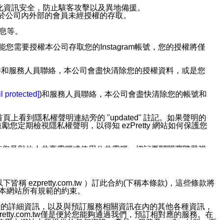
強化資訊安全，防止駭客攻擊以及異地備援。
免於公司內外部的會員未經授權的存取。
訊息等。
用此功能您需要授權本公司存取您的Instagram帳號，您的授權將僅
透過電子郵件和服務人員聯絡，本公司會盡快清除您的授權資料，或是您
。
l protected]
)和服務人員聯絡，本公司會盡快清除您的帳號和
上看到隱私權聲明連結旁的 "updated" 註記。如果聲明的
期檢視隱私權聲明，以得知 ezPretty 網站如何保護您
若您是與他人共享電腦或使用公共電腦，切記要關閉瀏覽器視
依照該資料或電子郵件所指示之方法、說明或功能連結，隨時
ezpretty.com.tw ）訂此合約(下稱本條款)，這些條款將
接受本網站所有規範的約束。
者，將可收到通知型訊息。
約店家的詳細資訊，以及與預訂服務相關資訊在內的其他各種資訊，
etty.com.tw僅是便於您能夠通過我們，預訂相對應的服務。在