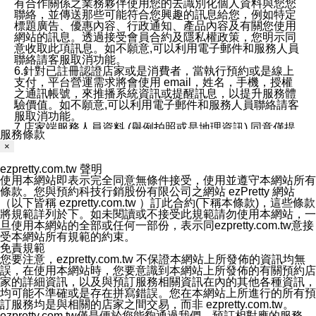
有合作關係之業務夥伴使用您的去識別化個人資料與您您
聯絡，並傳送那些可能符合您興趣的訊息給您，例如特定
標題廣告、優惠內容、行政通知、產品內容及有關您使用
網站的訊息。透過接受會員合約及隱私權政策，您明示同
意收取此項訊息。如不願意,可以利用電子郵件和服務人員
聯絡請客服取消功能。
6.針對已註冊認證店家或是消費者，當執行預約或是線上
支付，平台營運需求將會使用 email，姓名，手機，授權
之通訊帳號，來推播系統資訊或提醒訊息，以提升服務體
驗價值。如不願意,可以利用電子郵件和服務人員聯絡請客
服取消功能。
7.店家端服務人員資料 (舉例拍照或是地理資訊) 同意僅提
服務條款
供所屬店家管理人員可以使用消費者的作品集資料和員工
×
打卡個人圖像行為。本公司及ezPretty平台不會做任何使
用。
ezpretty.com.tw 聲明
三、本公司對您個人資料的揭露
使用本網站即表示完全同意無條件接受，使用並遵守本網站所有
1.基於現有服務平台的監管環境，預約科技保證不會揭露
條款。您與預約科技行銷股份有限公司之網站 ezPretty 網站
任何店家的營運資訊，且預約科技和店家均不能洩露消費
（以下皆稱 ezpretty.com.tw ）訂此合約(下稱本條款)，這些條款
者的個人資料。然而，在某些情況下，本公司可能會因受
將規範詳列於下。如未閱讀或不接受此規範請勿使用本網站，一
政府要求或法律規定，而被迫向政府或第三方提供資料。
旦使用本網站的全部或任何一部份，表示同ezpretty.com.tw意接
第三方也可能非法地攔截或存取傳輸的私人通訊，或會員
受本網站所有規範的約束。
可能濫用或誤用從本公司網站獲得的您的資料。因此，儘
免責規範
管本公司使用企業標準的保護措施來保護您的隱私，本公
您要注意，ezpretty.com.tw 不保證本網站上所發佈的資訊均無
司並未承諾您的個人識別資料或私人通訊將永遠保密。
誤，在使用本網站時，您要意識到本網站上所發佈的有關預約店
2.根據本公司的政策，本公司不會將涉及您的個人識別資
家的詳細資訊，以及與預訂服務相關資訊在內的其他各種資訊，
料出租或出售給第三方。
均可能不準確或是存在拼寫錯誤。您在本網站上所進行的所有預
3. 本公司、所屬集團、關係企業或與其合作行銷之第三方
訂服務均是與相關的店家之間交易，而非 ezpretty.com.tw。
業務合作公司會在您同意之情形下，始得利用您的個人資
ezpretty.com.tw僅是便於您能夠通過我們，預訂相對應的服務。