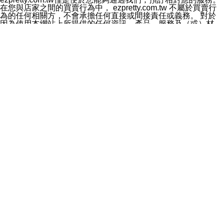
料於行銷活動資訊、商品訊息或新服務等相關行銷，且於
在您與店家之間的買賣行為中， ezpretty.com.tw 不屬於買賣行
首次行銷時，將提供您表示拒絕行銷之方式，本公司不會
為的任何相關方，不會承擔任何直接或間接責任或義務。 對於
向您索取相關費用。如您拒絕接受行銷服務或嗣後欲拒絕
因為使用本網站上所提供的任何資訊、產品、服務及（或）材
時，均可隨時通知本公司，本公司、所屬集團、關係企業
料，而產生或導致的任何損失或損害，ezpretty.com.tw 及其管
或與其合作行銷之第三方業務合作公司或第三方業務合作
理人員、員工或代表人均對此不承擔任何責任。 儘管
公司將立即停止利用您的個人資料行銷。
ezpretty.com.tw 已經盡了適當努力確保本網站上所列的服務符
四、個人資料利用之期間、地區、對象及方式如下
合合理的標準，仍不得將本網站內所列出的任何服務視為
1.期間：您同意於本公司存續期間或依法令之資料保存期
ezpretty.com.tw 推薦的服務，或是認為其代表該服務將會適用
間內，以及您的個人資料蒐集之目的消失或期限屆滿時，
於該用戶。如果該服務不適用於您，ezpretty.com.tw 將對此不
本公司得繼續保存、處理或利用您的個人資料。
承擔任何責任。
2.地區：就中華民國領域內。
網站使用者的守法義務及承諾
3.對象：本公司所屬公司(本公司)及其分公司、本公司之關
本條款構成您與 ezPretty 間之有效契約。 本條款中如有一部無
係企業、其他與本公司有業務往來或合作之機構。
效時，不影響其他條款之效力。 本條款如有未盡之處，雙方均
4.方式：以電話、簡訊、電子郵件、紙本或其他合於當時
應依誠實信用、平等互惠原則，共商解決之道。
科技之適當方式作個人資料之利用，(包括任何依法得利用
年齡和責任
之方式，但不限於使用於本網站或與外部合作之行銷)並於
你向 ezpretty.com.tw您確認您已經達到使用本網站的合法年
法令容許之範圍內，為行銷建檔、揭露、轉介或交互運用
齡。可以針對您在使用本網站時產生的任何責任，形成有約束力
予本公司及其合作對象。
的法律責任。您理解使用本網站時及他人使用您的登錄資訊使用
五、個人資料之類別
本網站時所產生的交易責任。
本聲明所指之個人資料類別如下:
網站連結
1.您提供之資料，包括您的姓名、性別、連絡方式(包括但
本網站可能包含有通往ezpretty.com.tw以外的其他方所運營網站
不限於電話、E-MAIL及地址等)、服務單位、職稱、為完
的超連結。此類超連結僅提供用於參考。此類網站不是由
成收款或付款所需之資料、IＰ位址、及其他得以直接或間
ezpretty.com.tw 控制，我們對其內容不承擔任何責任。在本網
接識別使用者身分之個人資料，及執行職務或業務之必要
站上加入通往此類網站的超連結，並非暗示我們贊同此類網站上
範圍內所需蒐集、處理及利用的個人資料。
的材料或是與其經營人之間存在任何聯繫。
2.為提升服務品質，本公司會依照所提供服務之性質，記
智慧財產權聲明
錄使用者的IP位址、以及在本公司內的瀏覽活動(例如，使
本網站上的所有資訊、內容、圖片、文字、聲音、圖像22、按
用者所使用的軟硬體、所點選的網頁)等資料，但是這些資
鈕、商標、服務標章及商品名稱均受中華民國國家法律及國際條