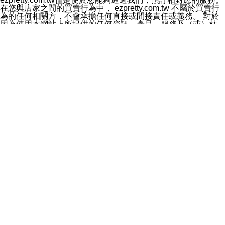
料於行銷活動資訊、商品訊息或新服務等相關行銷，且於
在您與店家之間的買賣行為中， ezpretty.com.tw 不屬於買賣行
首次行銷時，將提供您表示拒絕行銷之方式，本公司不會
為的任何相關方，不會承擔任何直接或間接責任或義務。 對於
向您索取相關費用。如您拒絕接受行銷服務或嗣後欲拒絕
因為使用本網站上所提供的任何資訊、產品、服務及（或）材
時，均可隨時通知本公司，本公司、所屬集團、關係企業
料，而產生或導致的任何損失或損害，ezpretty.com.tw 及其管
或與其合作行銷之第三方業務合作公司或第三方業務合作
理人員、員工或代表人均對此不承擔任何責任。 儘管
公司將立即停止利用您的個人資料行銷。
ezpretty.com.tw 已經盡了適當努力確保本網站上所列的服務符
四、個人資料利用之期間、地區、對象及方式如下
合合理的標準，仍不得將本網站內所列出的任何服務視為
1.期間：您同意於本公司存續期間或依法令之資料保存期
ezpretty.com.tw 推薦的服務，或是認為其代表該服務將會適用
間內，以及您的個人資料蒐集之目的消失或期限屆滿時，
於該用戶。如果該服務不適用於您，ezpretty.com.tw 將對此不
本公司得繼續保存、處理或利用您的個人資料。
承擔任何責任。
2.地區：就中華民國領域內。
網站使用者的守法義務及承諾
3.對象：本公司所屬公司(本公司)及其分公司、本公司之關
本條款構成您與 ezPretty 間之有效契約。 本條款中如有一部無
係企業、其他與本公司有業務往來或合作之機構。
效時，不影響其他條款之效力。 本條款如有未盡之處，雙方均
4.方式：以電話、簡訊、電子郵件、紙本或其他合於當時
應依誠實信用、平等互惠原則，共商解決之道。
科技之適當方式作個人資料之利用，(包括任何依法得利用
年齡和責任
之方式，但不限於使用於本網站或與外部合作之行銷)並於
你向 ezpretty.com.tw您確認您已經達到使用本網站的合法年
法令容許之範圍內，為行銷建檔、揭露、轉介或交互運用
齡。可以針對您在使用本網站時產生的任何責任，形成有約束力
予本公司及其合作對象。
的法律責任。您理解使用本網站時及他人使用您的登錄資訊使用
五、個人資料之類別
本網站時所產生的交易責任。
本聲明所指之個人資料類別如下:
網站連結
1.您提供之資料，包括您的姓名、性別、連絡方式(包括但
本網站可能包含有通往ezpretty.com.tw以外的其他方所運營網站
不限於電話、E-MAIL及地址等)、服務單位、職稱、為完
的超連結。此類超連結僅提供用於參考。此類網站不是由
成收款或付款所需之資料、IＰ位址、及其他得以直接或間
ezpretty.com.tw 控制，我們對其內容不承擔任何責任。在本網
接識別使用者身分之個人資料，及執行職務或業務之必要
站上加入通往此類網站的超連結，並非暗示我們贊同此類網站上
範圍內所需蒐集、處理及利用的個人資料。
的材料或是與其經營人之間存在任何聯繫。
2.為提升服務品質，本公司會依照所提供服務之性質，記
智慧財產權聲明
錄使用者的IP位址、以及在本公司內的瀏覽活動(例如，使
本網站上的所有資訊、內容、圖片、文字、聲音、圖像22、按
用者所使用的軟硬體、所點選的網頁)等資料，但是這些資
鈕、商標、服務標章及商品名稱均受中華民國國家法律及國際條