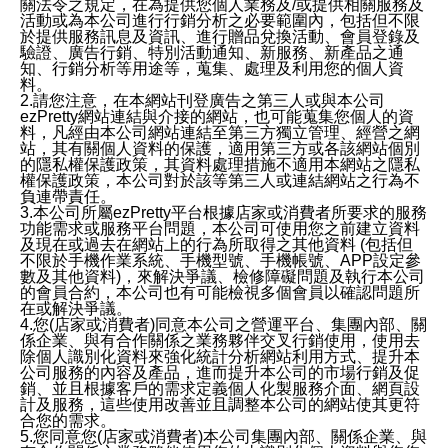
關法令之規定，在為提供您個人業務及/或提供相關服務及
活動或為本公司進行行銷分析之必要範圍內，包括但不限
於提供服務訊息及資訊、進行贈品兌換活動、會員登錄及
驗證、廣告行銷、特別活動通知、新服務、新產品之通
知、行銷分析等用途等，蒐集、處理及利用您的個人資
料。
2.請您注意，在本網站刊登廣告之第三人或與本公司
ezPretty網站連結與介接的網站，也可能蒐集您個人的資
料，凡經由本公司網站連結至第三方獨立管理、經營之網
站，其有關個人資料的保護，適用第三方或各該網站個別
的隱私權保護政策，其資料處理措施不適用本網站之隱私
權保護政策，本公司對於該等第三人或連結網站之行為不
負連帶責任。
3.本公司所屬ezPretty平台根據店家或消費者所要求的服務
功能需求或服務平台問題，本公司可使用您之前建立資料
及現在或過去在網站上的行為所取得之其他資料 (包括但
不限於手機作業系統、手機型號、手機帳號、APP設定參
數及其他資料)，來解決爭議、檢修障礙問題及執行本公司
的會員合約，本公司也有可能檢視多個會員以確認問題所
在或解決爭議。
4.您(店家或消費者)同意本公司之營運平台、集團內部、關
係企業、與有合作關係之業務夥伴交叉行銷使用，使用去
除個人識別化資料來強化統計分析網站利用方式、提升本
公司服務的內容及產品，進而提升本公司的市場行銷及促
銷、並且根據客戶的需求定義個人化製服務介面、網頁設
計及服務，這些使用改善並且調整本公司的網站使其更符
合您的需求。
5.您同意您(店家或消費者)本公司集團內部、關係企業、與