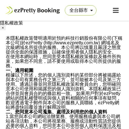
隱私權政策
×
本隱私權政策聲明適用於預約科技行銷股份有限公司(下稱
本公司)於ezPretty (http://www.ezpretty.com.tw) 網域名及
次級網域名所提供的服務。本公司將以慎重且嚴謹之態度
提供全面的保護措施，以確保使用者個人隱私的安全。
在使用本網站時，您同意受本隱私權政策條款及條件所拘
束，如果您不同意，請不要使用或取得本公司所提供的服
務。
一、適用範圍
根據以下所述，您的個人識別資料的某些部分將被揭露給
與本公司有業務合作之第三方，並可能被本公司及第三方
使用。通過註冊並同意隱私權政策和會員合約，您明確同
意本公司使用和揭露您的個人識別資料。本隱私權政策已
合併並與會員合約的條款相一致。 如果用戶對於ezPretty
網站的隱私權聲明或與個人資料相關的任何事項有疑問，
歡迎透過電子郵件與本公司的服務人員聯絡，ezPretty網
站將盡快回覆並進行解釋說明。
二、您同意本公司蒐集、處理及利用您的個人資料
1.當您與本公司網站洽辦業務、使用服務或參與本公司網
站各項活動，本公司將視業務、服務或活動性質請您提供
必要的個人資料，您同意本公司依照個人資料保護法及相