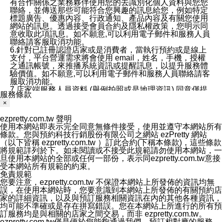
有合作關係之業務夥伴使用您的去識別化個人資料與您您
聯絡，並傳送那些可能符合您興趣的訊息給您，例如特定
標題廣告、優惠內容、行政通知、產品內容及有關您使用
網站的訊息。透過接受會員合約及隱私權政策，您明示同
意收取此項訊息。如不願意,可以利用電子郵件和服務人員
聯絡請客服取消功能。
6.針對已註冊認證店家或是消費者，當執行預約或是線上
支付，平台營運需求將會使用 email，姓名，手機，授權
之通訊帳號，來推播系統資訊或提醒訊息，以提升服務體
驗價值。如不願意,可以利用電子郵件和服務人員聯絡請客
服取消功能。
7.店家端服務人員資料 (舉例拍照或是地理資訊) 同意僅提
服務條款
供所屬店家管理人員可以使用消費者的作品集資料和員工
×
打卡個人圖像行為。本公司及ezPretty平台不會做任何使
用。
ezpretty.com.tw 聲明
三、本公司對您個人資料的揭露
使用本網站即表示完全同意無條件接受，使用並遵守本網站所有
1.基於現有服務平台的監管環境，預約科技保證不會揭露
條款。您與預約科技行銷股份有限公司之網站 ezPretty 網站
任何店家的營運資訊，且預約科技和店家均不能洩露消費
（以下皆稱 ezpretty.com.tw ）訂此合約(下稱本條款)，這些條款
者的個人資料。然而，在某些情況下，本公司可能會因受
將規範詳列於下。如未閱讀或不接受此規範請勿使用本網站，一
政府要求或法律規定，而被迫向政府或第三方提供資料。
旦使用本網站的全部或任何一部份，表示同ezpretty.com.tw意接
第三方也可能非法地攔截或存取傳輸的私人通訊，或會員
受本網站所有規範的約束。
可能濫用或誤用從本公司網站獲得的您的資料。因此，儘
免責規範
管本公司使用企業標準的保護措施來保護您的隱私，本公
您要注意，ezpretty.com.tw 不保證本網站上所發佈的資訊均無
司並未承諾您的個人識別資料或私人通訊將永遠保密。
誤，在使用本網站時，您要意識到本網站上所發佈的有關預約店
2.根據本公司的政策，本公司不會將涉及您的個人識別資
家的詳細資訊，以及與預訂服務相關資訊在內的其他各種資訊，
料出租或出售給第三方。
均可能不準確或是存在拼寫錯誤。您在本網站上所進行的所有預
3. 本公司、所屬集團、關係企業或與其合作行銷之第三方
訂服務均是與相關的店家之間交易，而非 ezpretty.com.tw。
業務合作公司會在您同意之情形下，始得利用您的個人資
ezpretty.com.tw僅是便於您能夠通過我們，預訂相對應的服務。