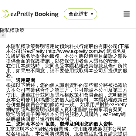
隱私權政策
×
本隱私權政策聲明適用於預約科技行銷股份有限公司(下稱
本公司)於ezPretty (http://www.ezpretty.com.tw) 網域名及
次級網域名所提供的服務。本公司將以慎重且嚴謹之態度
提供全面的保護措施，以確保使用者個人隱私的安全。
在使用本網站時，您同意受本隱私權政策條款及條件所拘
束，如果您不同意，請不要使用或取得本公司所提供的服
務。
一、適用範圍
根據以下所述，您的個人識別資料的某些部分將被揭露給
與本公司有業務合作之第三方，並可能被本公司及第三方
使用。通過註冊並同意隱私權政策和會員合約，您明確同
意本公司使用和揭露您的個人識別資料。本隱私權政策已
合併並與會員合約的條款相一致。 如果用戶對於ezPretty
網站的隱私權聲明或與個人資料相關的任何事項有疑問，
歡迎透過電子郵件與本公司的服務人員聯絡，ezPretty網
站將盡快回覆並進行解釋說明。
二、您同意本公司蒐集、處理及利用您的個人資料
1.當您與本公司網站洽辦業務、使用服務或參與本公司網
站各項活動，本公司將視業務、服務或活動性質請您提供