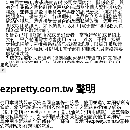
5.您同意您(店家或消費者)本公司集團內部、關係企業、與
有合作關係之業務夥伴使用您的去識別化個人資料與您您
聯絡，並傳送那些可能符合您興趣的訊息給您，例如特定
標題廣告、優惠內容、行政通知、產品內容及有關您使用
網站的訊息。透過接受會員合約及隱私權政策，您明示同
意收取此項訊息。如不願意,可以利用電子郵件和服務人員
聯絡請客服取消功能。
6.針對已註冊認證店家或是消費者，當執行預約或是線上
支付，平台營運需求將會使用 email，姓名，手機，授權
之通訊帳號，來推播系統資訊或提醒訊息，以提升服務體
驗價值。如不願意,可以利用電子郵件和服務人員聯絡請客
服取消功能。
7.店家端服務人員資料 (舉例拍照或是地理資訊) 同意僅提
供所屬店家管理人員可以使用消費者的作品集資料和員工
服務條款
打卡個人圖像行為。本公司及ezPretty平台不會做任何使
×
用。
三、本公司對您個人資料的揭露
1.基於現有服務平台的監管環境，預約科技保證不會揭露
ezpretty.com.tw 聲明
任何店家的營運資訊，且預約科技和店家均不能洩露消費
者的個人資料。然而，在某些情況下，本公司可能會因受
政府要求或法律規定，而被迫向政府或第三方提供資料。
第三方也可能非法地攔截或存取傳輸的私人通訊，或會員
使用本網站即表示完全同意無條件接受，使用並遵守本網站所有
可能濫用或誤用從本公司網站獲得的您的資料。因此，儘
條款。您與預約科技行銷股份有限公司之網站 ezPretty 網站
管本公司使用企業標準的保護措施來保護您的隱私，本公
（以下皆稱 ezpretty.com.tw ）訂此合約(下稱本條款)，這些條款
司並未承諾您的個人識別資料或私人通訊將永遠保密。
將規範詳列於下。如未閱讀或不接受此規範請勿使用本網站，一
2.根據本公司的政策，本公司不會將涉及您的個人識別資
旦使用本網站的全部或任何一部份，表示同ezpretty.com.tw意接
料出租或出售給第三方。
受本網站所有規範的約束。
3. 本公司、所屬集團、關係企業或與其合作行銷之第三方