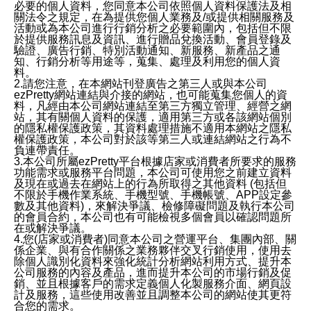
必要的個人資料，您同意本公司依照個人資料保護法及相
關法令之規定，在為提供您個人業務及/或提供相關服務及
活動或為本公司進行行銷分析之必要範圍內，包括但不限
於提供服務訊息及資訊、進行贈品兌換活動、會員登錄及
驗證、廣告行銷、特別活動通知、新服務、新產品之通
知、行銷分析等用途等，蒐集、處理及利用您的個人資
料。
2.請您注意，在本網站刊登廣告之第三人或與本公司
ezPretty網站連結與介接的網站，也可能蒐集您個人的資
料，凡經由本公司網站連結至第三方獨立管理、經營之網
站，其有關個人資料的保護，適用第三方或各該網站個別
的隱私權保護政策，其資料處理措施不適用本網站之隱私
權保護政策，本公司對於該等第三人或連結網站之行為不
負連帶責任。
3.本公司所屬ezPretty平台根據店家或消費者所要求的服務
功能需求或服務平台問題，本公司可使用您之前建立資料
及現在或過去在網站上的行為所取得之其他資料 (包括但
不限於手機作業系統、手機型號、手機帳號、APP設定參
數及其他資料)，來解決爭議、檢修障礙問題及執行本公司
的會員合約，本公司也有可能檢視多個會員以確認問題所
在或解決爭議。
4.您(店家或消費者)同意本公司之營運平台、集團內部、關
係企業、與有合作關係之業務夥伴交叉行銷使用，使用去
除個人識別化資料來強化統計分析網站利用方式、提升本
公司服務的內容及產品，進而提升本公司的市場行銷及促
銷、並且根據客戶的需求定義個人化製服務介面、網頁設
計及服務，這些使用改善並且調整本公司的網站使其更符
合您的需求。