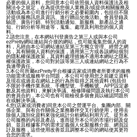
必要的個人資料，您同意本公司依照個人資料保護法及相
關法令之規定，在為提供您個人業務及/或提供相關服務及
活動或為本公司進行行銷分析之必要範圍內，包括但不限
於提供服務訊息及資訊、進行贈品兌換活動、會員登錄及
驗證、廣告行銷、特別活動通知、新服務、新產品之通
知、行銷分析等用途等，蒐集、處理及利用您的個人資
料。
2.請您注意，在本網站刊登廣告之第三人或與本公司
ezPretty網站連結與介接的網站，也可能蒐集您個人的資
料，凡經由本公司網站連結至第三方獨立管理、經營之網
站，其有關個人資料的保護，適用第三方或各該網站個別
的隱私權保護政策，其資料處理措施不適用本網站之隱私
權保護政策，本公司對於該等第三人或連結網站之行為不
負連帶責任。
3.本公司所屬ezPretty平台根據店家或消費者所要求的服務
功能需求或服務平台問題，本公司可使用您之前建立資料
及現在或過去在網站上的行為所取得之其他資料 (包括但
不限於手機作業系統、手機型號、手機帳號、APP設定參
數及其他資料)，來解決爭議、檢修障礙問題及執行本公司
的會員合約，本公司也有可能檢視多個會員以確認問題所
在或解決爭議。
4.您(店家或消費者)同意本公司之營運平台、集團內部、關
係企業、與有合作關係之業務夥伴交叉行銷使用，使用去
除個人識別化資料來強化統計分析網站利用方式、提升本
公司服務的內容及產品，進而提升本公司的市場行銷及促
銷、並且根據客戶的需求定義個人化製服務介面、網頁設
計及服務，這些使用改善並且調整本公司的網站使其更符
合您的需求。