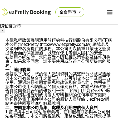
隱私權政策
×
本隱私權政策聲明適用於預約科技行銷股份有限公司(下稱
本公司)於ezPretty (http://www.ezpretty.com.tw) 網域名及
次級網域名所提供的服務。本公司將以慎重且嚴謹之態度
提供全面的保護措施，以確保使用者個人隱私的安全。
在使用本網站時，您同意受本隱私權政策條款及條件所拘
束，如果您不同意，請不要使用或取得本公司所提供的服
務。
一、適用範圍
根據以下所述，您的個人識別資料的某些部分將被揭露給
與本公司有業務合作之第三方，並可能被本公司及第三方
使用。通過註冊並同意隱私權政策和會員合約，您明確同
意本公司使用和揭露您的個人識別資料。本隱私權政策已
合併並與會員合約的條款相一致。 如果用戶對於ezPretty
網站的隱私權聲明或與個人資料相關的任何事項有疑問，
歡迎透過電子郵件與本公司的服務人員聯絡，ezPretty網
站將盡快回覆並進行解釋說明。
二、您同意本公司蒐集、處理及利用您的個人資料
1.當您與本公司網站洽辦業務、使用服務或參與本公司網
站各項活動，本公司將視業務、服務或活動性質請您提供