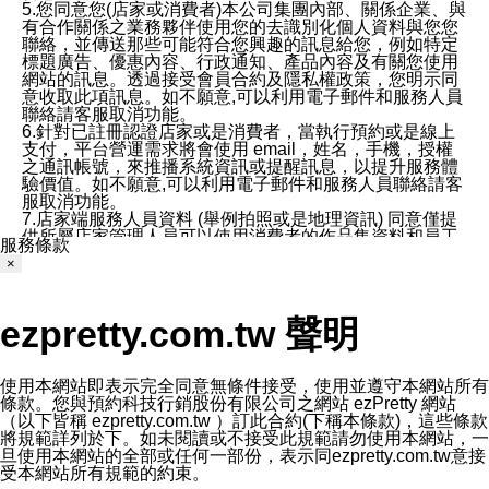
5.您同意您(店家或消費者)本公司集團內部、關係企業、與
有合作關係之業務夥伴使用您的去識別化個人資料與您您
聯絡，並傳送那些可能符合您興趣的訊息給您，例如特定
標題廣告、優惠內容、行政通知、產品內容及有關您使用
網站的訊息。透過接受會員合約及隱私權政策，您明示同
意收取此項訊息。如不願意,可以利用電子郵件和服務人員
聯絡請客服取消功能。
6.針對已註冊認證店家或是消費者，當執行預約或是線上
支付，平台營運需求將會使用 email，姓名，手機，授權
之通訊帳號，來推播系統資訊或提醒訊息，以提升服務體
驗價值。如不願意,可以利用電子郵件和服務人員聯絡請客
服取消功能。
7.店家端服務人員資料 (舉例拍照或是地理資訊) 同意僅提
供所屬店家管理人員可以使用消費者的作品集資料和員工
服務條款
打卡個人圖像行為。本公司及ezPretty平台不會做任何使
×
用。
三、本公司對您個人資料的揭露
1.基於現有服務平台的監管環境，預約科技保證不會揭露
ezpretty.com.tw 聲明
任何店家的營運資訊，且預約科技和店家均不能洩露消費
者的個人資料。然而，在某些情況下，本公司可能會因受
政府要求或法律規定，而被迫向政府或第三方提供資料。
第三方也可能非法地攔截或存取傳輸的私人通訊，或會員
使用本網站即表示完全同意無條件接受，使用並遵守本網站所有
可能濫用或誤用從本公司網站獲得的您的資料。因此，儘
條款。您與預約科技行銷股份有限公司之網站 ezPretty 網站
管本公司使用企業標準的保護措施來保護您的隱私，本公
（以下皆稱 ezpretty.com.tw ）訂此合約(下稱本條款)，這些條款
司並未承諾您的個人識別資料或私人通訊將永遠保密。
將規範詳列於下。如未閱讀或不接受此規範請勿使用本網站，一
2.根據本公司的政策，本公司不會將涉及您的個人識別資
旦使用本網站的全部或任何一部份，表示同ezpretty.com.tw意接
料出租或出售給第三方。
受本網站所有規範的約束。
3. 本公司、所屬集團、關係企業或與其合作行銷之第三方