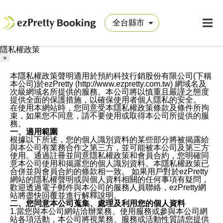
隱私權政策
×
本隱私權政策聲明適用於預約科技行銷股份有限公司(下稱
本公司)於ezPretty (http://www.ezpretty.com.tw) 網域名及
次級網域名所提供的服務。本公司將以慎重且嚴謹之態度
提供全面的保護措施，以確保使用者個人隱私的安全。
在使用本網站時，您同意受本隱私權政策條款及條件所拘
束，如果您不同意，請不要使用或取得本公司所提供的服
務。
一、適用範圍
根據以下所述，您的個人識別資料的某些部分將被揭露給
與本公司有業務合作之第三方，並可能被本公司及第三方
使用。通過註冊並同意隱私權政策和會員合約，您明確同
意本公司使用和揭露您的個人識別資料。本隱私權政策已
合併並與會員合約的條款相一致。 如果用戶對於ezPretty
網站的隱私權聲明或與個人資料相關的任何事項有疑問，
歡迎透過電子郵件與本公司的服務人員聯絡，ezPretty網
站將盡快回覆並進行解釋說明。
二、您同意本公司蒐集、處理及利用您的個人資料
1.當您與本公司網站洽辦業務、使用服務或參與本公司網
站各項活動，本公司將視業務、服務或活動性質請您提供