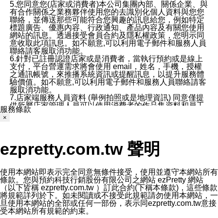
5.您同意您(店家或消費者)本公司集團內部、關係企業、與
有合作關係之業務夥伴使用您的去識別化個人資料與您您
聯絡，並傳送那些可能符合您興趣的訊息給您，例如特定
標題廣告、優惠內容、行政通知、產品內容及有關您使用
網站的訊息。透過接受會員合約及隱私權政策，您明示同
意收取此項訊息。如不願意,可以利用電子郵件和服務人員
聯絡請客服取消功能。
6.針對已註冊認證店家或是消費者，當執行預約或是線上
支付，平台營運需求將會使用 email，姓名，手機，授權
之通訊帳號，來推播系統資訊或提醒訊息，以提升服務體
驗價值。如不願意,可以利用電子郵件和服務人員聯絡請客
服取消功能。
7.店家端服務人員資料 (舉例拍照或是地理資訊) 同意僅提
供所屬店家管理人員可以使用消費者的作品集資料和員工
服務條款
打卡個人圖像行為。本公司及ezPretty平台不會做任何使
×
用。
三、本公司對您個人資料的揭露
1.基於現有服務平台的監管環境，預約科技保證不會揭露
ezpretty.com.tw 聲明
任何店家的營運資訊，且預約科技和店家均不能洩露消費
者的個人資料。然而，在某些情況下，本公司可能會因受
政府要求或法律規定，而被迫向政府或第三方提供資料。
第三方也可能非法地攔截或存取傳輸的私人通訊，或會員
使用本網站即表示完全同意無條件接受，使用並遵守本網站所有
可能濫用或誤用從本公司網站獲得的您的資料。因此，儘
條款。您與預約科技行銷股份有限公司之網站 ezPretty 網站
管本公司使用企業標準的保護措施來保護您的隱私，本公
（以下皆稱 ezpretty.com.tw ）訂此合約(下稱本條款)，這些條款
司並未承諾您的個人識別資料或私人通訊將永遠保密。
將規範詳列於下。如未閱讀或不接受此規範請勿使用本網站，一
2.根據本公司的政策，本公司不會將涉及您的個人識別資
旦使用本網站的全部或任何一部份，表示同ezpretty.com.tw意接
料出租或出售給第三方。
受本網站所有規範的約束。
3. 本公司、所屬集團、關係企業或與其合作行銷之第三方