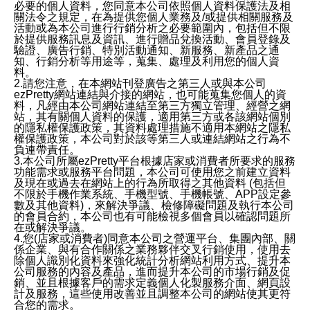
必要的個人資料，您同意本公司依照個人資料保護法及相
關法令之規定，在為提供您個人業務及/或提供相關服務及
活動或為本公司進行行銷分析之必要範圍內，包括但不限
於提供服務訊息及資訊、進行贈品兌換活動、會員登錄及
驗證、廣告行銷、特別活動通知、新服務、新產品之通
知、行銷分析等用途等，蒐集、處理及利用您的個人資
料。
2.請您注意，在本網站刊登廣告之第三人或與本公司
ezPretty網站連結與介接的網站，也可能蒐集您個人的資
料，凡經由本公司網站連結至第三方獨立管理、經營之網
站，其有關個人資料的保護，適用第三方或各該網站個別
的隱私權保護政策，其資料處理措施不適用本網站之隱私
權保護政策，本公司對於該等第三人或連結網站之行為不
負連帶責任。
3.本公司所屬ezPretty平台根據店家或消費者所要求的服務
功能需求或服務平台問題，本公司可使用您之前建立資料
及現在或過去在網站上的行為所取得之其他資料 (包括但
不限於手機作業系統、手機型號、手機帳號、APP設定參
數及其他資料)，來解決爭議、檢修障礙問題及執行本公司
的會員合約，本公司也有可能檢視多個會員以確認問題所
在或解決爭議。
4.您(店家或消費者)同意本公司之營運平台、集團內部、關
係企業、與有合作關係之業務夥伴交叉行銷使用，使用去
除個人識別化資料來強化統計分析網站利用方式、提升本
公司服務的內容及產品，進而提升本公司的市場行銷及促
銷、並且根據客戶的需求定義個人化製服務介面、網頁設
計及服務，這些使用改善並且調整本公司的網站使其更符
合您的需求。