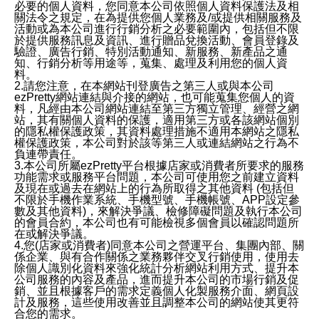
必要的個人資料，您同意本公司依照個人資料保護法及相
關法令之規定，在為提供您個人業務及/或提供相關服務及
活動或為本公司進行行銷分析之必要範圍內，包括但不限
於提供服務訊息及資訊、進行贈品兌換活動、會員登錄及
驗證、廣告行銷、特別活動通知、新服務、新產品之通
知、行銷分析等用途等，蒐集、處理及利用您的個人資
料。
2.請您注意，在本網站刊登廣告之第三人或與本公司
ezPretty網站連結與介接的網站，也可能蒐集您個人的資
料，凡經由本公司網站連結至第三方獨立管理、經營之網
站，其有關個人資料的保護，適用第三方或各該網站個別
的隱私權保護政策，其資料處理措施不適用本網站之隱私
權保護政策，本公司對於該等第三人或連結網站之行為不
負連帶責任。
3.本公司所屬ezPretty平台根據店家或消費者所要求的服務
功能需求或服務平台問題，本公司可使用您之前建立資料
及現在或過去在網站上的行為所取得之其他資料 (包括但
不限於手機作業系統、手機型號、手機帳號、APP設定參
數及其他資料)，來解決爭議、檢修障礙問題及執行本公司
的會員合約，本公司也有可能檢視多個會員以確認問題所
在或解決爭議。
4.您(店家或消費者)同意本公司之營運平台、集團內部、關
係企業、與有合作關係之業務夥伴交叉行銷使用，使用去
除個人識別化資料來強化統計分析網站利用方式、提升本
公司服務的內容及產品，進而提升本公司的市場行銷及促
銷、並且根據客戶的需求定義個人化製服務介面、網頁設
計及服務，這些使用改善並且調整本公司的網站使其更符
合您的需求。