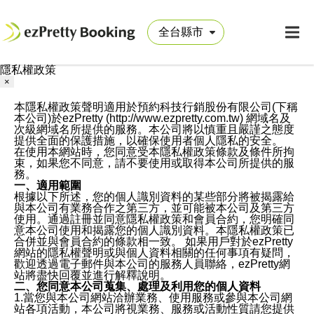
隱私權政策
×
本隱私權政策聲明適用於預約科技行銷股份有限公司(下稱
本公司)於ezPretty (http://www.ezpretty.com.tw) 網域名及
次級網域名所提供的服務。本公司將以慎重且嚴謹之態度
提供全面的保護措施，以確保使用者個人隱私的安全。
在使用本網站時，您同意受本隱私權政策條款及條件所拘
束，如果您不同意，請不要使用或取得本公司所提供的服
務。
一、適用範圍
根據以下所述，您的個人識別資料的某些部分將被揭露給
與本公司有業務合作之第三方，並可能被本公司及第三方
使用。通過註冊並同意隱私權政策和會員合約，您明確同
意本公司使用和揭露您的個人識別資料。本隱私權政策已
合併並與會員合約的條款相一致。 如果用戶對於ezPretty
網站的隱私權聲明或與個人資料相關的任何事項有疑問，
歡迎透過電子郵件與本公司的服務人員聯絡，ezPretty網
站將盡快回覆並進行解釋說明。
二、您同意本公司蒐集、處理及利用您的個人資料
1.當您與本公司網站洽辦業務、使用服務或參與本公司網
站各項活動，本公司將視業務、服務或活動性質請您提供