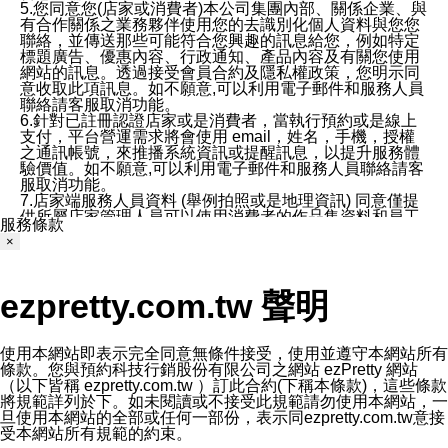
5.您同意您(店家或消費者)本公司集團內部、關係企業、與
有合作關係之業務夥伴使用您的去識別化個人資料與您您
聯絡，並傳送那些可能符合您興趣的訊息給您，例如特定
標題廣告、優惠內容、行政通知、產品內容及有關您使用
網站的訊息。透過接受會員合約及隱私權政策，您明示同
意收取此項訊息。如不願意,可以利用電子郵件和服務人員
聯絡請客服取消功能。
6.針對已註冊認證店家或是消費者，當執行預約或是線上
支付，平台營運需求將會使用 email，姓名，手機，授權
之通訊帳號，來推播系統資訊或提醒訊息，以提升服務體
驗價值。如不願意,可以利用電子郵件和服務人員聯絡請客
服取消功能。
7.店家端服務人員資料 (舉例拍照或是地理資訊) 同意僅提
供所屬店家管理人員可以使用消費者的作品集資料和員工
服務條款
打卡個人圖像行為。本公司及ezPretty平台不會做任何使
×
用。
三、本公司對您個人資料的揭露
1.基於現有服務平台的監管環境，預約科技保證不會揭露
ezpretty.com.tw 聲明
任何店家的營運資訊，且預約科技和店家均不能洩露消費
者的個人資料。然而，在某些情況下，本公司可能會因受
政府要求或法律規定，而被迫向政府或第三方提供資料。
第三方也可能非法地攔截或存取傳輸的私人通訊，或會員
使用本網站即表示完全同意無條件接受，使用並遵守本網站所有
可能濫用或誤用從本公司網站獲得的您的資料。因此，儘
條款。您與預約科技行銷股份有限公司之網站 ezPretty 網站
管本公司使用企業標準的保護措施來保護您的隱私，本公
（以下皆稱 ezpretty.com.tw ）訂此合約(下稱本條款)，這些條款
司並未承諾您的個人識別資料或私人通訊將永遠保密。
將規範詳列於下。如未閱讀或不接受此規範請勿使用本網站，一
2.根據本公司的政策，本公司不會將涉及您的個人識別資
旦使用本網站的全部或任何一部份，表示同ezpretty.com.tw意接
料出租或出售給第三方。
受本網站所有規範的約束。
3. 本公司、所屬集團、關係企業或與其合作行銷之第三方