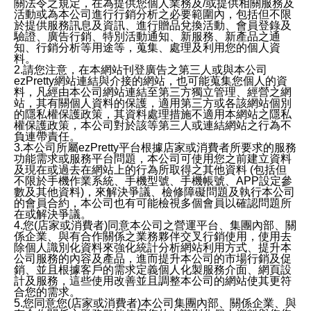
關法令之規定，在為提供您個人業務及/或提供相關服務及
活動或為本公司進行行銷分析之必要範圍內，包括但不限
於提供服務訊息及資訊、進行贈品兌換活動、會員登錄及
驗證、廣告行銷、特別活動通知、新服務、新產品之通
知、行銷分析等用途等，蒐集、處理及利用您的個人資
料。
2.請您注意，在本網站刊登廣告之第三人或與本公司
ezPretty網站連結與介接的網站，也可能蒐集您個人的資
料，凡經由本公司網站連結至第三方獨立管理、經營之網
站，其有關個人資料的保護，適用第三方或各該網站個別
的隱私權保護政策，其資料處理措施不適用本網站之隱私
權保護政策，本公司對於該等第三人或連結網站之行為不
負連帶責任。
3.本公司所屬ezPretty平台根據店家或消費者所要求的服務
功能需求或服務平台問題，本公司可使用您之前建立資料
及現在或過去在網站上的行為所取得之其他資料 (包括但
不限於手機作業系統、手機型號、手機帳號、APP設定參
數及其他資料)，來解決爭議、檢修障礙問題及執行本公司
的會員合約，本公司也有可能檢視多個會員以確認問題所
在或解決爭議。
4.您(店家或消費者)同意本公司之營運平台、集團內部、關
係企業、與有合作關係之業務夥伴交叉行銷使用，使用去
除個人識別化資料來強化統計分析網站利用方式、提升本
公司服務的內容及產品，進而提升本公司的市場行銷及促
銷、並且根據客戶的需求定義個人化製服務介面、網頁設
計及服務，這些使用改善並且調整本公司的網站使其更符
合您的需求。
5.您同意您(店家或消費者)本公司集團內部、關係企業、與