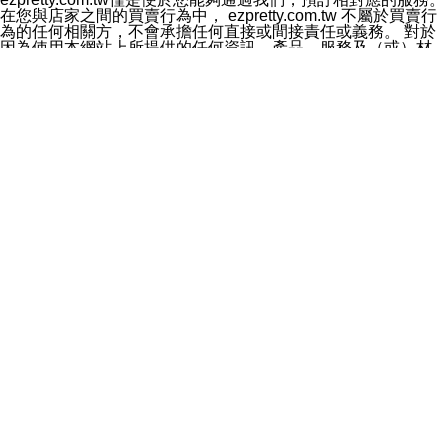
料於行銷活動資訊、商品訊息或新服務等相關行銷，且於
在您與店家之間的買賣行為中， ezpretty.com.tw 不屬於買賣行
首次行銷時，將提供您表示拒絕行銷之方式，本公司不會
為的任何相關方，不會承擔任何直接或間接責任或義務。 對於
向您索取相關費用。如您拒絕接受行銷服務或嗣後欲拒絕
因為使用本網站上所提供的任何資訊、產品、服務及（或）材
時，均可隨時通知本公司，本公司、所屬集團、關係企業
料，而產生或導致的任何損失或損害，ezpretty.com.tw 及其管
或與其合作行銷之第三方業務合作公司或第三方業務合作
理人員、員工或代表人均對此不承擔任何責任。 儘管
公司將立即停止利用您的個人資料行銷。
ezpretty.com.tw 已經盡了適當努力確保本網站上所列的服務符
四、個人資料利用之期間、地區、對象及方式如下
合合理的標準，仍不得將本網站內所列出的任何服務視為
1.期間：您同意於本公司存續期間或依法令之資料保存期
ezpretty.com.tw 推薦的服務，或是認為其代表該服務將會適用
間內，以及您的個人資料蒐集之目的消失或期限屆滿時，
於該用戶。如果該服務不適用於您，ezpretty.com.tw 將對此不
本公司得繼續保存、處理或利用您的個人資料。
承擔任何責任。
2.地區：就中華民國領域內。
網站使用者的守法義務及承諾
3.對象：本公司所屬公司(本公司)及其分公司、本公司之關
本條款構成您與 ezPretty 間之有效契約。 本條款中如有一部無
係企業、其他與本公司有業務往來或合作之機構。
效時，不影響其他條款之效力。 本條款如有未盡之處，雙方均
4.方式：以電話、簡訊、電子郵件、紙本或其他合於當時
應依誠實信用、平等互惠原則，共商解決之道。
科技之適當方式作個人資料之利用，(包括任何依法得利用
年齡和責任
之方式，但不限於使用於本網站或與外部合作之行銷)並於
你向 ezpretty.com.tw您確認您已經達到使用本網站的合法年
法令容許之範圍內，為行銷建檔、揭露、轉介或交互運用
齡。可以針對您在使用本網站時產生的任何責任，形成有約束力
予本公司及其合作對象。
的法律責任。您理解使用本網站時及他人使用您的登錄資訊使用
五、個人資料之類別
本網站時所產生的交易責任。
本聲明所指之個人資料類別如下:
網站連結
1.您提供之資料，包括您的姓名、性別、連絡方式(包括但
本網站可能包含有通往ezpretty.com.tw以外的其他方所運營網站
不限於電話、E-MAIL及地址等)、服務單位、職稱、為完
的超連結。此類超連結僅提供用於參考。此類網站不是由
成收款或付款所需之資料、IＰ位址、及其他得以直接或間
ezpretty.com.tw 控制，我們對其內容不承擔任何責任。在本網
接識別使用者身分之個人資料，及執行職務或業務之必要
站上加入通往此類網站的超連結，並非暗示我們贊同此類網站上
範圍內所需蒐集、處理及利用的個人資料。
的材料或是與其經營人之間存在任何聯繫。
2.為提升服務品質，本公司會依照所提供服務之性質，記
智慧財產權聲明
錄使用者的IP位址、以及在本公司內的瀏覽活動(例如，使
本網站上的所有資訊、內容、圖片、文字、聲音、圖像22、按
用者所使用的軟硬體、所點選的網頁)等資料，但是這些資
鈕、商標、服務標章及商品名稱均受中華民國國家法律及國際條