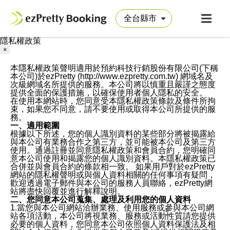
隱私權政策
×
本隱私權政策聲明適用於預約科技行銷股份有限公司(下稱
本公司)於ezPretty (http://www.ezpretty.com.tw) 網域名及
次級網域名所提供的服務。本公司將以慎重且嚴謹之態度
提供全面的保護措施，以確保使用者個人隱私的安全。
在使用本網站時，您同意受本隱私權政策條款及條件所拘
束，如果您不同意，請不要使用或取得本公司所提供的服
務。
一、適用範圍
根據以下所述，您的個人識別資料的某些部分將被揭露給
與本公司有業務合作之第三方，並可能被本公司及第三方
使用。通過註冊並同意隱私權政策和會員合約，您明確同
意本公司使用和揭露您的個人識別資料。本隱私權政策已
合併並與會員合約的條款相一致。 如果用戶對於ezPretty
網站的隱私權聲明或與個人資料相關的任何事項有疑問，
歡迎透過電子郵件與本公司的服務人員聯絡，ezPretty網
站將盡快回覆並進行解釋說明。
二、您同意本公司蒐集、處理及利用您的個人資料
1.當您與本公司網站洽辦業務、使用服務或參與本公司網
站各項活動，本公司將視業務、服務或活動性質請您提供
必要的個人資料，您同意本公司依照個人資料保護法及相