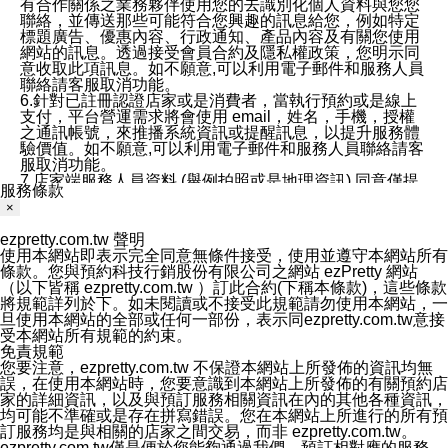
有合作關係之業務夥伴使用您的去識別化個人資料與您您
聯絡，並傳送那些可能符合您興趣的訊息給您，例如特定
標題廣告、優惠內容、行政通知、產品內容及有關您使用
網站的訊息。透過接受會員合約及隱私權政策，您明示同
意收取此項訊息。如不願意,可以利用電子郵件和服務人員
聯絡請客服取消功能。
6.針對已註冊認證店家或是消費者，當執行預約或是線上
支付，平台營運需求將會使用 email，姓名，手機，授權
之通訊帳號，來推播系統資訊或提醒訊息，以提升服務體
驗價值。如不願意,可以利用電子郵件和服務人員聯絡請客
服取消功能。
7.店家端服務人員資料 (舉例拍照或是地理資訊) 同意僅提
服務條款
供所屬店家管理人員可以使用消費者的作品集資料和員工
×
打卡個人圖像行為。本公司及ezPretty平台不會做任何使
用。
ezpretty.com.tw 聲明
三、本公司對您個人資料的揭露
使用本網站即表示完全同意無條件接受，使用並遵守本網站所有
1.基於現有服務平台的監管環境，預約科技保證不會揭露
條款。您與預約科技行銷股份有限公司之網站 ezPretty 網站
任何店家的營運資訊，且預約科技和店家均不能洩露消費
（以下皆稱 ezpretty.com.tw ）訂此合約(下稱本條款)，這些條款
者的個人資料。然而，在某些情況下，本公司可能會因受
將規範詳列於下。如未閱讀或不接受此規範請勿使用本網站，一
政府要求或法律規定，而被迫向政府或第三方提供資料。
旦使用本網站的全部或任何一部份，表示同ezpretty.com.tw意接
第三方也可能非法地攔截或存取傳輸的私人通訊，或會員
受本網站所有規範的約束。
可能濫用或誤用從本公司網站獲得的您的資料。因此，儘
免責規範
管本公司使用企業標準的保護措施來保護您的隱私，本公
您要注意，ezpretty.com.tw 不保證本網站上所發佈的資訊均無
司並未承諾您的個人識別資料或私人通訊將永遠保密。
誤，在使用本網站時，您要意識到本網站上所發佈的有關預約店
2.根據本公司的政策，本公司不會將涉及您的個人識別資
家的詳細資訊，以及與預訂服務相關資訊在內的其他各種資訊，
料出租或出售給第三方。
均可能不準確或是存在拼寫錯誤。您在本網站上所進行的所有預
3. 本公司、所屬集團、關係企業或與其合作行銷之第三方
訂服務均是與相關的店家之間交易，而非 ezpretty.com.tw。
業務合作公司會在您同意之情形下，始得利用您的個人資
ezpretty.com.tw僅是便於您能夠通過我們，預訂相對應的服務。