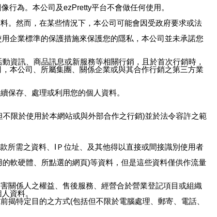
行為。本公司及ezPretty平台不會做任何使用。
資料。然而，在某些情況下，本公司可能會因受政府要求或法
使用企業標準的保護措施來保護您的隱私，本公司並未承諾您
活動資訊、商品訊息或新服務等相關行銷，且於首次行銷時，
司，本公司、所屬集團、關係企業或與其合作行銷之第三方業
繼續保存、處理或利用您的個人資料。
但不限於使用於本網站或與外部合作之行銷)並於法令容許之範
或付款所需之資料、IＰ位址、及其他得以直接或間接識別使用者
用的軟硬體、所點選的網頁)等資料，但是這些資料僅供作流量
利害關係人之權益、售後服務、經營合於營業登記項目或組織
個人資料。
前揭特定目的之方式(包括但不限於電腦處理、郵寄、電話、