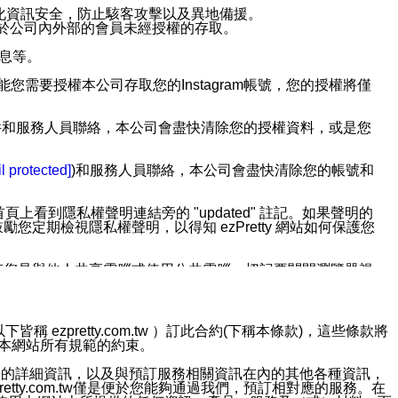
強化資訊安全，防止駭客攻擊以及異地備援。
免於公司內外部的會員未經授權的存取。
訊息等。
用此功能您需要授權本公司存取您的Instagram帳號，您的授權將僅
透過電子郵件和服務人員聯絡，本公司會盡快清除您的授權資料，或是您
。
l protected]
)和服務人員聯絡，本公司會盡快清除您的帳號和
上看到隱私權聲明連結旁的 "updated" 註記。如果聲明的
期檢視隱私權聲明，以得知 ezPretty 網站如何保護您
若您是與他人共享電腦或使用公共電腦，切記要關閉瀏覽器視
依照該資料或電子郵件所指示之方法、說明或功能連結，隨時
ezpretty.com.tw ）訂此合約(下稱本條款)，這些條款將
接受本網站所有規範的約束。
者，將可收到通知型訊息。
約店家的詳細資訊，以及與預訂服務相關資訊在內的其他各種資訊，
etty.com.tw僅是便於您能夠通過我們，預訂相對應的服務。在