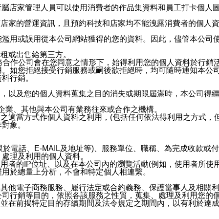
供所屬店家管理人員可以使用消費者的作品集資料和員工打卡個人圖像
何店家的營運資訊，且預約科技和店家均不能洩露消費者的個人
能濫用或誤用從本公司網站獲得的您的資料。因此，儘管本公司
出租或出售給第三方。
業務合作公司會在您同意之情形下，始得利用您的個人資料於行銷
用。如您拒絕接受行銷服務或嗣後欲拒絕時，均可隨時通知本公
資料行銷。
內，以及您的個人資料蒐集之目的消失或期限屆滿時，本公司得
係企業、其他與本公司有業務往來或合作之機構。
技之適當方式作個人資料之利用，(包括任何依法得利用之方式，
作對象。
限於電話、E-MAIL及地址等)、服務單位、職稱、為完成收款
、處理及利用的個人資料。
使用者的IP位址、以及在本公司內的瀏覽活動(例如，使用者所使
僅用於總量上分析，不會和特定個人相連繫。
及其他電子商務服務、履行法定或合約義務、保護當事人及相關
公司行銷等目的，依照各該服務之性質，蒐集、處理及利用您的
，並在前揭特定目的存續期間及法令規定之期間內，以有利於達成
。