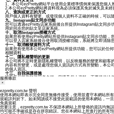
1、本公司ezPretty網站平台使用企業標準慣例來保護
2.本公司ezPretty網站將資料視為必須保護其免於滅
八、查詢或更正的方式
用戶個人資料有變更、或發現個人資料不正確的時候，可以隨時
九、Instagram貼文同步功能
您可以透過ezPretty店家系統後台所提供Instagram貼文同
用於同步您的貼文至店家系統。
十、取消Instagram授權方式
如果您有使用ezPretty網站所提供Instagram貼文同
可以登入店家系統後台使用取消授權功能，系統將立即清除您的
十一、取消帳號資料方式
如果您有使用本公司ezPretty網站所提供功能，您可以於任何
相關資料。
十二、隱私權聲明的更新
本公司將不定時更新隱私權聲明，以反映服務的變更和顧客的意見反
內容有所變更，或是處理您個人資訊的方式有所變動，本公司一
的個人資訊。
十三、自我保護措施
請妥善保管您的使用者名稱、密碼及個人資料，不要提供給
服務條款
窗，以防止他人讀取您的個人資料、信件或進入所機關管理
×
十四、傳送宣傳本站資訊或電子郵件之政策
您同意本公司網站，透過您所提供的郵件地址與您取得聯絡
ezpretty.com.tw 聲明
停止接收這些資料或電子郵件。
使用本網站即表示完全同意無條件接受，使用並遵守本網站所有條款。您與
十五、訊息通知
規範詳列於下。如未閱讀或不接受此規範請勿使用本網站，一旦使用本
本公司/本服務將以通知型訊息傳送重要訊息給您。即使未加
免責規範
本公司/本服務傳送之通知型訊息以對您有效且重要的訊息為
您要注意，ezpretty.com.tw 不保證本網站上所發佈
1.LINE 帳號設定的電話號碼與本公司/本服務所傳來的電話
均可能不準確或是存在拼寫錯誤。您在本網站上所進行的所有預訂服務均是與
2.該 LINE 帳號已在 LINE APP 設定中，同意接收通知型訊