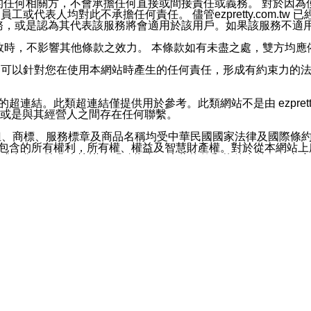
屬於買賣行為的任何相關方，不會承擔任何直接或間接責任或義務。 
人員、員工或代表人均對此不承擔任何責任。 儘管ezpretty.co
薦的服務，或是認為其代表該服務將會適用於該用戶。如果該服務不適用於您，
有一部無效時，不影響其他條款之效力。 本條款如有未盡之處，雙方
的合法年齡。可以針對您在使用本網站時產生的任何責任，形成有約束
官方帳號或認證官方帳號的通知型訊息。
網站的超連結。此類超連結僅提供用於參考。此類網站不是由 ezpret
或是與其經營人之間存在任何聯繫。
鈕、商標、服務標章及商品名稱均受中華民國國家法律及國際條
這些素材中所包含的所有權利，所有權、權益及智慧財產權。對於從本
或出售。除非本協議中明確指出，這些條款和條件中的任何內容
或任何協力廠商的業主權益中規定的任何權利的推斷結果。 如有任何人
其分公司、所屬機構、管理人員、代理人及其他合作夥伴和員工遭受的
構、管理人員、代理人及其他合作夥伴和員工不受損失。
依賴本網站上所提供的資訊、產品、服務或素材或通過使用本網
etty.com.tw提供電信及網路服務的提供商不會因您使用或不能使
etty.com.tw 不聲明、保證或承諾本網站或支持該網站的
影響本網站任何部分正常運行，且超出ezpretty.com.t
com.tw 不承擔任何責任。 在適用法律許可的最大範圍內，所
諾，其中包括但不僅限於其精確性、完整性或適銷性、品質或適用於特
些條款或是這些條款相關的權利。這些條款中使用的標題僅為了
款之內容及本網站上內容而不另行通知，同時，不對您、其他任何用戶