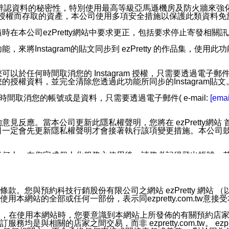
您個人辨認資料的秘密性，特別使用最高等級亞馬遜機房及防火牆來
失及未經授權而存取的資產，本公司使用多項安全措施以保護此類資料
在本公司ezPretty網站中要求更正，包括要求停止寄發相關
步功能，來將Instagram的貼文同步到 ezPretty 的作品集，使
步功能，您可以於任何時間取消您的 Instagram 授權，只需要
授權資料，並完全清除您透過此功能所同步的Instagram貼文
時間取消您的帳號或是資料，只需要透過電子郵件( e-mail:
[emai
應。當本公司更新此隱私權聲明，您將在 ezPretty網站 首頁
定會先更新隱私權聲明才會接著執行該項變更措施。本公司鼓勵您定
任何人。在您完成個人化服務之使用後，請務必記得登出帳號。
區。
並傳送或宣傳本網站各項服務之資料或電子郵件供您參考。您能
預約科技行銷股份有限公司之網站 ezPretty 網站 （以下皆稱 
網站的全部或任何一部份，表示同ezpretty.com.tw意
入本公司/本服務好友，您仍可接收到通知型訊息。
限，以廣告或其他目的的訊息皆不會被傳送。滿足以下三個條件
的資訊均無誤，在使用本網站時，您要意識到本網站上所發佈的有關預
號碼比對相符。
相關的店家之間交易，而非 ezpretty.com.tw。 ezpr
息。