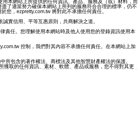
對於因為使用本網站上所提供的任何資訊、產品、服務及（或）材料，而
m.tw 已經盡了適當努力確保本網站上所列的服務符合合理的標準，仍不
ezpretty.com.tw 將對此不承擔任何責任。
均應依誠實信用、平等互惠原則，共商解決之道。
力的法律責任。您理解使用本網站時及他人使用您的登錄資訊使用本
ty.com.tw 控制，我們對其內容不承擔任何責任。在本網站上加
約中所包含的著作權法、商標法及其他智慧財產權法的保護。
網站上所獲取的任何資訊、素材、軟體、產品或服務，您不得對其更
不應被解釋為任何暗示或其他任何許可，或任何著作權法、商標
違反此規定，我們將追究其法律責任。
任何損失、責任及協力廠商的任何索賠或要求（包括律師費），將由
站而獲取到的資訊，而導致您遭受的任何風險或損失，將由您自
用本網站而造成的任何損失負責，同時，您會在此放棄有關此損失的所有及
伺服器不會發生缺陷，其中包括但不僅限於病毒或其他有害元素。對於
w 控制範圍的任何病毒感染、BUG、篡改、技術故障、錯誤、遺
有明示、暗示或法定及其他聲明、保證和條款均予以最大限度的排除，
定目的等。 ezpretty.com.tw 不能持續或在某階段
方便目的，其不應影響這些條款的範圍或意義，或是產生其他的
或任何協力廠商承擔任何責任。 在每次訪問網站時，您應檢查一下這