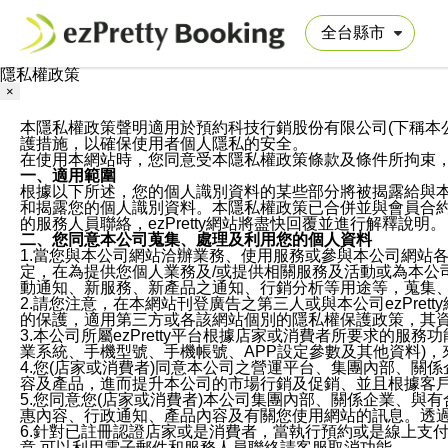
隱私權政策
×
本隱私權政策聲明適用於預約科技行銷股份有限公司(下稱本公司)於ezP
護措施，以確保使用者個人隱私的安全。
在使用本網站時，您同意受本隱私權政策條款及條件所拘束
一、適用範圍
根據以下所述，您的個人識別資料的某些部分將被揭露給與
和揭露您的個人識別資料。本隱私權政策已合併並與會員合約的
的服務人員聯絡，ezPretty網站將盡快回覆並進行解釋說明。
二、您同意本公司蒐集、處理及利用您的個人資料
1.當您與本公司網站洽辦業務、使用服務或參與本公司網站
定，在為提供您個人業務及/或提供相關服務及活動或為本
動通知、新服務、新產品之通知、行銷分析等用途等，蒐集
2.請您注意，在本網站刊登廣告之第三人或與本公司ezPr
的保護，適用第三方或各該網站個別的隱私權保護政策，其
3.本公司所屬ezPretty平台根據店家或消費者所要求的
業系統、手機型號、手機帳號、APP設定參數及其他資料)
4.您(店家或消費者)同意本公司之營運平台、集團內部、
容及產品，進而提升本公司的市場行銷及促銷、並且根據客
5.您同意您(店家或消費者)本公司集團內部、關係企業、
惠內容、行政通知、產品內容及有關您使用網站的訊息。透過
6.針對已註冊認證店家或是消費者，當執行預約或是線上支付
意,可以利用電子郵件和服務人員聯絡請客服取消功能。