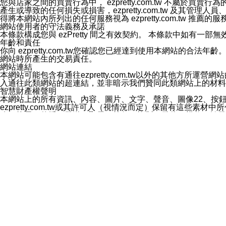
您與店家之間的買賣行為中， ezpretty.com.tw 不
3.LINE 帳號未封鎖傳送訊息之 LINE 官方帳號。
產生或導致的任何損失或損害，ezpretty.com.tw 及其管理
欲變更通知型訊息的設定，操作如下：
得將本網站內所列出的任何服務視為 ezpretty.com.tw 推
1.點選「主頁」＞「設定」
網站使用者的守法義務及承諾
2.點選「隱私設定」
本條款構成您與 ezPretty 間之有效契約。 本條款中如
3.點選「提供使用資料」
年齡和責任
4.點選「LINE通知型訊息」
你向 ezpretty.com.tw您確認您已經達到使用本網站
5.開關「接收LINE通知型訊息」
網站時所產生的交易責任。
❗️關閉「接收通知型訊息」後，將不會接收到來自任何企業
網站連結
本網站可能包含有通往ezpretty.com.tw以外的其他方所運營
入通往此類網站的超連結，並非暗示我們贊同此類網站上的材料
智慧財產權聲明
本網站上的所有資訊、內容、圖片、文字、聲音、圖像22、按
ezpretty.com.tw或其許可人（視情況而定）保留有
改、拷貝、傳播、發送、顯示、執行、複製、發佈、模仿、轉發
法或其他智慧財產權或 ezpretty.com.tw、其許可人
賠償
您同意因您使用本網站，而導致 ezpretty.com.tw、
您承擔賠償並保證 ezpretty.com.tw、其分公司、所屬機
免責聲明
您對本網站的所有使用均由您自擔風險。 因下載使用、參考或
己承擔全部責任。您同意 ezpretty.com.tw 及向ezpr
全部的索賠權利，無論是基於合約、侵權行為或其他依據。 ezpr
那些可損害或影響本網站管理、安全性、公正性和完整性，或是損害或
漏、中斷、刪除、缺陷、延遲或任何事件或事故，ezpretty.
其中包括但不僅限於有關本網站上服務、資訊及（或）聲明的保證或承
時間內對任一條款或多條條款的強制實施，不得將此視為放棄這
法律效應。 ezpretty.com.tw有權隨時變更本使用條