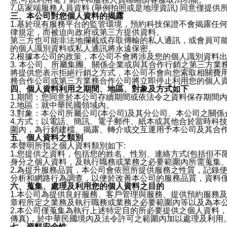
7.店家端服務人員資料 (舉例拍照或是地理資訊) 同意僅提
三、本公司對您個人資料的揭露
1.基於現有服務平台的監管環境，預約科技保證不會揭露任
律規定，而被迫向政府或第三方提供資料。
第三方也可能非法地攔截或存取傳輸的私人通訊，或會員可
的個人識別資料或私人通訊將永遠保密。
2.根據本公司的政策，本公司不會將涉及您的個人識別資料
3. 本公司、所屬集團、關係企業或與其合作行銷之第三方
將提供您表示拒絕行銷之方式，本公司不會向您索取相關費
務合作公司或第三方業務合作公司將立即停止利用您的個人
四、個人資料利用之期間、地區、對象及方式如下
1.期間：您同意於本公司存續期間或依法令之資料保存期間
2.地區：就中華民國領域內。
3.對象：本公司所屬公司(本公司)及其分公司、本公司之關
4.方式：以電話、簡訊、電子郵件、紙本或其他合於當時科
圍內，為行銷建檔、揭露、轉介或交互運用予本公司及其合
五、個人資料之類別
本聲明所指之個人資料類別如下:
1.您提供之資料，包括您的姓名、性別、連絡方式(包括但不
身分之個人資料，及執行職務或業務之必要範圍內所需蒐集
2.為提升服務品質，本公司會依照所提供服務之性質，記錄
分析和網路行為調查，以便於改善本公司的服務品質，資料
六、蒐集、處理及利用您的個人資料之目的
1.本公司為提供良好服務、客戶管理與服務、提供預約服務
章程所定之業務及執行職務或業務之必要範圍內等以及為本
2.本公司僅蒐集為執行上述特定目的所必要提供之個人資料
傳真)，於中華民國境內及法令許可之範圍內加以處理及利用
七、資料安全性