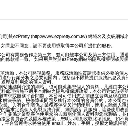
retty (http://www.ezpretty.com.tw) 網
，如果您不同意，請不要使用或取得本公司所提供的服務。
本公司有業務合作之第三方，並可能被本公司及第三方使用。通
條款相一致。 如果用戶對於ezPretty網站的隱私權聲明或
各項活動，本公司將視業務、服務或活動性質請您提供必要的個
公司進行行銷分析之必要範圍內，包括但不限於提供服務訊息及資
、處理及利用您的個人資料。
etty網站連結與介接的網站，也可能蒐集您個人的資料，凡經由
資料處理措施不適用本網站之隱私權保護政策，本公司對於該等
服務功能需求或服務平台問題，本公司可使用您之前建立資料及現在
，來解決爭議、檢修障礙問題及執行本公司的會員合約，本公司
關係企業、與有合作關係之業務夥伴交叉行銷使用，使用去除個人
戶的需求定義個人化製服務介面、網頁設計及服務，這些使用改
與有合作關係之業務夥伴使用您的去識別化個人資料與您您聯絡，
接受會員合約及隱私權政策，您明示同意收取此項訊息。如不願
，平台營運需求將會使用 email，姓名，手機，授權之通訊