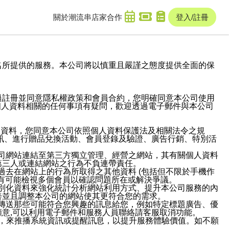
關於潮流串
店家合作
登入/註冊
域名及次級網域名所提供的服務。本公司將以慎重且嚴謹之態度提供全面的保
過註冊並同意隱私權政策和會員合約，您明確同意本公司使用
與個人資料相關的任何事項有疑問，歡迎透過電子郵件與本公司
人資料，您同意本公司依照個人資料保護法及相關法令之規
訊、進行贈品兌換活動、會員登錄及驗證、廣告行銷、特別活
本公司網站連結至第三方獨立管理、經營之網站，其有關個人資料
第三人或連結網站之行為不負連帶責任。
或過去在網站上的行為所取得之其他資料 (包括但不限於手機作
也有可能檢視多個會員以確認問題所在或解決爭議。
識別化資料來強化統計分析網站利用方式、提升本公司服務的內
善並且調整本公司的網站使其更符合您的需求。
並傳送那些可能符合您興趣的訊息給您，例如特定標題廣告、優
意,可以利用電子郵件和服務人員聯絡請客服取消功能。
帳號，來推播系統資訊或提醒訊息，以提升服務體驗價值。如不願