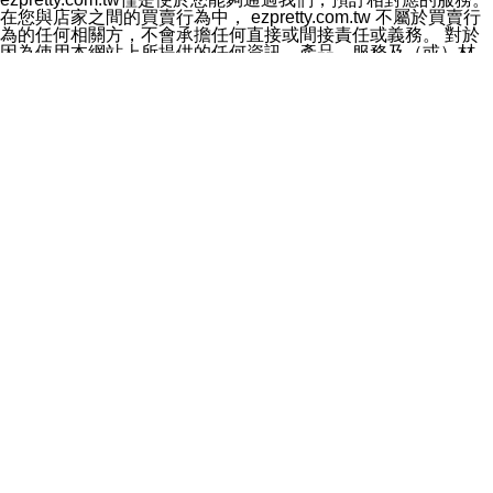
料於行銷活動資訊、商品訊息或新服務等相關行銷，且於
在您與店家之間的買賣行為中， ezpretty.com.tw 不屬於買賣行
首次行銷時，將提供您表示拒絕行銷之方式，本公司不會
為的任何相關方，不會承擔任何直接或間接責任或義務。 對於
向您索取相關費用。如您拒絕接受行銷服務或嗣後欲拒絕
因為使用本網站上所提供的任何資訊、產品、服務及（或）材
時，均可隨時通知本公司，本公司、所屬集團、關係企業
料，而產生或導致的任何損失或損害，ezpretty.com.tw 及其管
或與其合作行銷之第三方業務合作公司或第三方業務合作
理人員、員工或代表人均對此不承擔任何責任。 儘管
公司將立即停止利用您的個人資料行銷。
ezpretty.com.tw 已經盡了適當努力確保本網站上所列的服務符
四、個人資料利用之期間、地區、對象及方式如下
合合理的標準，仍不得將本網站內所列出的任何服務視為
1.期間：您同意於本公司存續期間或依法令之資料保存期
ezpretty.com.tw 推薦的服務，或是認為其代表該服務將會適用
間內，以及您的個人資料蒐集之目的消失或期限屆滿時，
於該用戶。如果該服務不適用於您，ezpretty.com.tw 將對此不
本公司得繼續保存、處理或利用您的個人資料。
承擔任何責任。
2.地區：就中華民國領域內。
網站使用者的守法義務及承諾
3.對象：本公司所屬公司(本公司)及其分公司、本公司之關
本條款構成您與 ezPretty 間之有效契約。 本條款中如有一部無
係企業、其他與本公司有業務往來或合作之機構。
效時，不影響其他條款之效力。 本條款如有未盡之處，雙方均
4.方式：以電話、簡訊、電子郵件、紙本或其他合於當時
應依誠實信用、平等互惠原則，共商解決之道。
科技之適當方式作個人資料之利用，(包括任何依法得利用
年齡和責任
之方式，但不限於使用於本網站或與外部合作之行銷)並於
你向 ezpretty.com.tw您確認您已經達到使用本網站的合法年
法令容許之範圍內，為行銷建檔、揭露、轉介或交互運用
齡。可以針對您在使用本網站時產生的任何責任，形成有約束力
予本公司及其合作對象。
的法律責任。您理解使用本網站時及他人使用您的登錄資訊使用
五、個人資料之類別
本網站時所產生的交易責任。
本聲明所指之個人資料類別如下:
網站連結
1.您提供之資料，包括您的姓名、性別、連絡方式(包括但
本網站可能包含有通往ezpretty.com.tw以外的其他方所運營網站
不限於電話、E-MAIL及地址等)、服務單位、職稱、為完
的超連結。此類超連結僅提供用於參考。此類網站不是由
成收款或付款所需之資料、IＰ位址、及其他得以直接或間
ezpretty.com.tw 控制，我們對其內容不承擔任何責任。在本網
接識別使用者身分之個人資料，及執行職務或業務之必要
站上加入通往此類網站的超連結，並非暗示我們贊同此類網站上
範圍內所需蒐集、處理及利用的個人資料。
的材料或是與其經營人之間存在任何聯繫。
2.為提升服務品質，本公司會依照所提供服務之性質，記
智慧財產權聲明
錄使用者的IP位址、以及在本公司內的瀏覽活動(例如，使
本網站上的所有資訊、內容、圖片、文字、聲音、圖像22、按
用者所使用的軟硬體、所點選的網頁)等資料，但是這些資
鈕、商標、服務標章及商品名稱均受中華民國國家法律及國際條