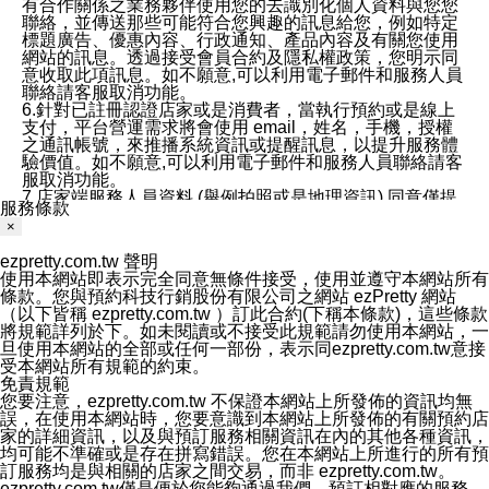
有合作關係之業務夥伴使用您的去識別化個人資料與您您
聯絡，並傳送那些可能符合您興趣的訊息給您，例如特定
標題廣告、優惠內容、行政通知、產品內容及有關您使用
網站的訊息。透過接受會員合約及隱私權政策，您明示同
意收取此項訊息。如不願意,可以利用電子郵件和服務人員
聯絡請客服取消功能。
6.針對已註冊認證店家或是消費者，當執行預約或是線上
支付，平台營運需求將會使用 email，姓名，手機，授權
之通訊帳號，來推播系統資訊或提醒訊息，以提升服務體
驗價值。如不願意,可以利用電子郵件和服務人員聯絡請客
服取消功能。
7.店家端服務人員資料 (舉例拍照或是地理資訊) 同意僅提
服務條款
供所屬店家管理人員可以使用消費者的作品集資料和員工
×
打卡個人圖像行為。本公司及ezPretty平台不會做任何使
用。
ezpretty.com.tw 聲明
三、本公司對您個人資料的揭露
使用本網站即表示完全同意無條件接受，使用並遵守本網站所有
1.基於現有服務平台的監管環境，預約科技保證不會揭露
條款。您與預約科技行銷股份有限公司之網站 ezPretty 網站
任何店家的營運資訊，且預約科技和店家均不能洩露消費
（以下皆稱 ezpretty.com.tw ）訂此合約(下稱本條款)，這些條款
者的個人資料。然而，在某些情況下，本公司可能會因受
將規範詳列於下。如未閱讀或不接受此規範請勿使用本網站，一
政府要求或法律規定，而被迫向政府或第三方提供資料。
旦使用本網站的全部或任何一部份，表示同ezpretty.com.tw意接
第三方也可能非法地攔截或存取傳輸的私人通訊，或會員
受本網站所有規範的約束。
可能濫用或誤用從本公司網站獲得的您的資料。因此，儘
免責規範
管本公司使用企業標準的保護措施來保護您的隱私，本公
您要注意，ezpretty.com.tw 不保證本網站上所發佈的資訊均無
司並未承諾您的個人識別資料或私人通訊將永遠保密。
誤，在使用本網站時，您要意識到本網站上所發佈的有關預約店
2.根據本公司的政策，本公司不會將涉及您的個人識別資
家的詳細資訊，以及與預訂服務相關資訊在內的其他各種資訊，
料出租或出售給第三方。
均可能不準確或是存在拼寫錯誤。您在本網站上所進行的所有預
3. 本公司、所屬集團、關係企業或與其合作行銷之第三方
訂服務均是與相關的店家之間交易，而非 ezpretty.com.tw。
業務合作公司會在您同意之情形下，始得利用您的個人資
ezpretty.com.tw僅是便於您能夠通過我們，預訂相對應的服務。