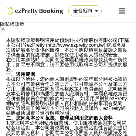
隱私權政策
×
本隱私權政策聲明適用於預約科技行銷股份有限公司(下稱
本公司)於ezPretty (http://www.ezpretty.com.tw) 網域名及
次級網域名所提供的服務。本公司將以慎重且嚴謹之態度
提供全面的保護措施，以確保使用者個人隱私的安全。
在使用本網站時，您同意受本隱私權政策條款及條件所拘
束，如果您不同意，請不要使用或取得本公司所提供的服
務。
一、適用範圍
根據以下所述，您的個人識別資料的某些部分將被揭露給
與本公司有業務合作之第三方，並可能被本公司及第三方
使用。通過註冊並同意隱私權政策和會員合約，您明確同
意本公司使用和揭露您的個人識別資料。本隱私權政策已
合併並與會員合約的條款相一致。 如果用戶對於ezPretty
網站的隱私權聲明或與個人資料相關的任何事項有疑問，
歡迎透過電子郵件與本公司的服務人員聯絡，ezPretty網
站將盡快回覆並進行解釋說明。
二、您同意本公司蒐集、處理及利用您的個人資料
1.當您與本公司網站洽辦業務、使用服務或參與本公司網
站各項活動，本公司將視業務、服務或活動性質請您提供
必要的個人資料，您同意本公司依照個人資料保護法及相