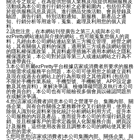
關法令之規定，在為提供您個人業務及/或提供相關服務及
活動或為本公司進行行銷分析之必要範圍內，包括但不限
於提供服務訊息及資訊、進行贈品兌換活動、會員登錄及
驗證、廣告行銷、特別活動通知、新服務、新產品之通
知、行銷分析等用途等，蒐集、處理及利用您的個人資
料。
2.請您注意，在本網站刊登廣告之第三人或與本公司
ezPretty網站連結與介接的網站，也可能蒐集您個人的資
料，凡經由本公司網站連結至第三方獨立管理、經營之網
站，其有關個人資料的保護，適用第三方或各該網站個別
的隱私權保護政策，其資料處理措施不適用本網站之隱私
權保護政策，本公司對於該等第三人或連結網站之行為不
負連帶責任。
3.本公司所屬ezPretty平台根據店家或消費者所要求的服務
功能需求或服務平台問題，本公司可使用您之前建立資料
及現在或過去在網站上的行為所取得之其他資料 (包括但
不限於手機作業系統、手機型號、手機帳號、APP設定參
數及其他資料)，來解決爭議、檢修障礙問題及執行本公司
的會員合約，本公司也有可能檢視多個會員以確認問題所
在或解決爭議。
4.您(店家或消費者)同意本公司之營運平台、集團內部、關
係企業、與有合作關係之業務夥伴交叉行銷使用，使用去
除個人識別化資料來強化統計分析網站利用方式、提升本
公司服務的內容及產品，進而提升本公司的市場行銷及促
銷、並且根據客戶的需求定義個人化製服務介面、網頁設
計及服務，這些使用改善並且調整本公司的網站使其更符
合您的需求。
5.您同意您(店家或消費者)本公司集團內部、關係企業、與