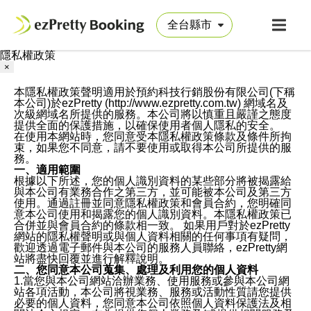
隱私權政策
×
本隱私權政策聲明適用於預約科技行銷股份有限公司(下稱
本公司)於ezPretty (http://www.ezpretty.com.tw) 網域名及
次級網域名所提供的服務。本公司將以慎重且嚴謹之態度
提供全面的保護措施，以確保使用者個人隱私的安全。
在使用本網站時，您同意受本隱私權政策條款及條件所拘
束，如果您不同意，請不要使用或取得本公司所提供的服
務。
一、適用範圍
根據以下所述，您的個人識別資料的某些部分將被揭露給
與本公司有業務合作之第三方，並可能被本公司及第三方
使用。通過註冊並同意隱私權政策和會員合約，您明確同
意本公司使用和揭露您的個人識別資料。本隱私權政策已
合併並與會員合約的條款相一致。 如果用戶對於ezPretty
網站的隱私權聲明或與個人資料相關的任何事項有疑問，
歡迎透過電子郵件與本公司的服務人員聯絡，ezPretty網
站將盡快回覆並進行解釋說明。
二、您同意本公司蒐集、處理及利用您的個人資料
1.當您與本公司網站洽辦業務、使用服務或參與本公司網
站各項活動，本公司將視業務、服務或活動性質請您提供
必要的個人資料，您同意本公司依照個人資料保護法及相