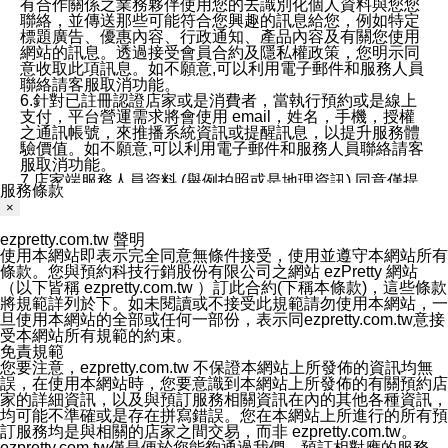
有合作關係之業務夥伴使用您的去識別化個人資料與您您
聯絡，並傳送那些可能符合您興趣的訊息給您，例如特定
標題廣告、優惠內容、行政通知、產品內容及有關您使用
網站的訊息。透過接受會員合約及隱私權政策，您明示同
意收取此項訊息。如不願意,可以利用電子郵件和服務人員
聯絡請客服取消功能。
6.針對已註冊認證店家或是消費者，當執行預約或是線上
支付，平台營運需求將會使用 email，姓名，手機，授權
之通訊帳號，來推播系統資訊或提醒訊息，以提升服務體
驗價值。如不願意,可以利用電子郵件和服務人員聯絡請客
服取消功能。
7.店家端服務人員資料 (舉例拍照或是地理資訊) 同意僅提
服務條款
供所屬店家管理人員可以使用消費者的作品集資料和員工
×
打卡個人圖像行為。本公司及ezPretty平台不會做任何使
用。
ezpretty.com.tw 聲明
三、本公司對您個人資料的揭露
使用本網站即表示完全同意無條件接受，使用並遵守本網站所有
1.基於現有服務平台的監管環境，預約科技保證不會揭露
條款。您與預約科技行銷股份有限公司之網站 ezPretty 網站
任何店家的營運資訊，且預約科技和店家均不能洩露消費
（以下皆稱 ezpretty.com.tw ）訂此合約(下稱本條款)，這些條款
者的個人資料。然而，在某些情況下，本公司可能會因受
將規範詳列於下。如未閱讀或不接受此規範請勿使用本網站，一
政府要求或法律規定，而被迫向政府或第三方提供資料。
旦使用本網站的全部或任何一部份，表示同ezpretty.com.tw意接
第三方也可能非法地攔截或存取傳輸的私人通訊，或會員
受本網站所有規範的約束。
可能濫用或誤用從本公司網站獲得的您的資料。因此，儘
免責規範
管本公司使用企業標準的保護措施來保護您的隱私，本公
您要注意，ezpretty.com.tw 不保證本網站上所發佈的資訊均無
司並未承諾您的個人識別資料或私人通訊將永遠保密。
誤，在使用本網站時，您要意識到本網站上所發佈的有關預約店
2.根據本公司的政策，本公司不會將涉及您的個人識別資
家的詳細資訊，以及與預訂服務相關資訊在內的其他各種資訊，
料出租或出售給第三方。
均可能不準確或是存在拼寫錯誤。您在本網站上所進行的所有預
3. 本公司、所屬集團、關係企業或與其合作行銷之第三方
訂服務均是與相關的店家之間交易，而非 ezpretty.com.tw。
業務合作公司會在您同意之情形下，始得利用您的個人資
ezpretty.com.tw僅是便於您能夠通過我們，預訂相對應的服務。