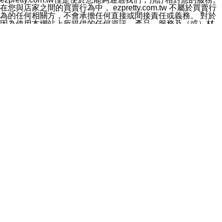
料於行銷活動資訊、商品訊息或新服務等相關行銷，且於
在您與店家之間的買賣行為中， ezpretty.com.tw 不屬於買賣行
首次行銷時，將提供您表示拒絕行銷之方式，本公司不會
為的任何相關方，不會承擔任何直接或間接責任或義務。 對於
向您索取相關費用。如您拒絕接受行銷服務或嗣後欲拒絕
因為使用本網站上所提供的任何資訊、產品、服務及（或）材
時，均可隨時通知本公司，本公司、所屬集團、關係企業
料，而產生或導致的任何損失或損害，ezpretty.com.tw 及其管
或與其合作行銷之第三方業務合作公司或第三方業務合作
理人員、員工或代表人均對此不承擔任何責任。 儘管
公司將立即停止利用您的個人資料行銷。
ezpretty.com.tw 已經盡了適當努力確保本網站上所列的服務符
四、個人資料利用之期間、地區、對象及方式如下
合合理的標準，仍不得將本網站內所列出的任何服務視為
1.期間：您同意於本公司存續期間或依法令之資料保存期
ezpretty.com.tw 推薦的服務，或是認為其代表該服務將會適用
間內，以及您的個人資料蒐集之目的消失或期限屆滿時，
於該用戶。如果該服務不適用於您，ezpretty.com.tw 將對此不
本公司得繼續保存、處理或利用您的個人資料。
承擔任何責任。
2.地區：就中華民國領域內。
網站使用者的守法義務及承諾
3.對象：本公司所屬公司(本公司)及其分公司、本公司之關
本條款構成您與 ezPretty 間之有效契約。 本條款中如有一部無
係企業、其他與本公司有業務往來或合作之機構。
效時，不影響其他條款之效力。 本條款如有未盡之處，雙方均
4.方式：以電話、簡訊、電子郵件、紙本或其他合於當時
應依誠實信用、平等互惠原則，共商解決之道。
科技之適當方式作個人資料之利用，(包括任何依法得利用
年齡和責任
之方式，但不限於使用於本網站或與外部合作之行銷)並於
你向 ezpretty.com.tw您確認您已經達到使用本網站的合法年
法令容許之範圍內，為行銷建檔、揭露、轉介或交互運用
齡。可以針對您在使用本網站時產生的任何責任，形成有約束力
予本公司及其合作對象。
的法律責任。您理解使用本網站時及他人使用您的登錄資訊使用
五、個人資料之類別
本網站時所產生的交易責任。
本聲明所指之個人資料類別如下:
網站連結
1.您提供之資料，包括您的姓名、性別、連絡方式(包括但
本網站可能包含有通往ezpretty.com.tw以外的其他方所運營網站
不限於電話、E-MAIL及地址等)、服務單位、職稱、為完
的超連結。此類超連結僅提供用於參考。此類網站不是由
成收款或付款所需之資料、IＰ位址、及其他得以直接或間
ezpretty.com.tw 控制，我們對其內容不承擔任何責任。在本網
接識別使用者身分之個人資料，及執行職務或業務之必要
站上加入通往此類網站的超連結，並非暗示我們贊同此類網站上
範圍內所需蒐集、處理及利用的個人資料。
的材料或是與其經營人之間存在任何聯繫。
2.為提升服務品質，本公司會依照所提供服務之性質，記
智慧財產權聲明
錄使用者的IP位址、以及在本公司內的瀏覽活動(例如，使
本網站上的所有資訊、內容、圖片、文字、聲音、圖像22、按
用者所使用的軟硬體、所點選的網頁)等資料，但是這些資
鈕、商標、服務標章及商品名稱均受中華民國國家法律及國際條