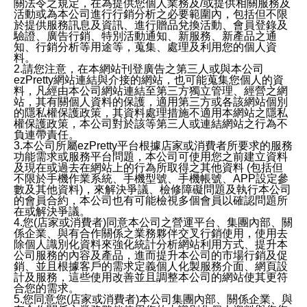
關法令之規定，在為提供您個人業務及/或提供相關服務及
活動或為本公司進行行銷分析之必要範圍內，包括但不限
於提供服務訊息及資訊、進行贈品兌換活動、會員登錄及
驗證、廣告行銷、特別活動通知、新服務、新產品之通
知、行銷分析等用途等，蒐集、處理及利用您的個人資
料。
2.請您注意，在本網站刊登廣告之第三人或與本公司
ezPretty網站連結與介接的網站，也可能蒐集您個人的資
料，凡經由本公司網站連結至第三方獨立管理、經營之網
站，其有關個人資料的保護，適用第三方或各該網站個別
的隱私權保護政策，其資料處理措施不適用本網站之隱私
權保護政策，本公司對於該等第三人或連結網站之行為不
負連帶責任。
3.本公司所屬ezPretty平台根據店家或消費者所要求的服務
功能需求或服務平台問題，本公司可使用您之前建立資料
及現在或過去在網站上的行為所取得之其他資料 (包括但
不限於手機作業系統、手機型號、手機帳號、APP設定參
數及其他資料)，來解決爭議、檢修障礙問題及執行本公司
的會員合約，本公司也有可能檢視多個會員以確認問題所
在或解決爭議。
4.您(店家或消費者)同意本公司之營運平台、集團內部、關
係企業、與有合作關係之業務夥伴交叉行銷使用，使用去
除個人識別化資料來強化統計分析網站利用方式、提升本
公司服務的內容及產品，進而提升本公司的市場行銷及促
銷、並且根據客戶的需求定義個人化製服務介面、網頁設
計及服務，這些使用改善並且調整本公司的網站使其更符
合您的需求。
5.您同意您(店家或消費者)本公司集團內部、關係企業、與