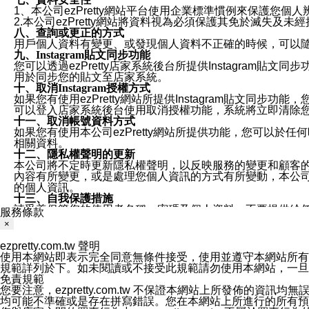
1、本公司ezPretty網站平台使用企業標準慣例來保護
2.本公司ezPretty網站將資料視為必須保護其免於滅
八、查詢或更正的方式
用戶個人資料有變更、或發現個人資料不正確的時候，可以隨時
九、Instagram貼文同步功能
您可以透過ezPretty店家系統後台所提供Instagram貼文同
用於同步您的貼文至店家系統。
十、取消Instagram授權方式
如果您有使用ezPretty網站所提供Instagram貼文同
可以登入店家系統後台使用取消授權功能，系統將立即清除您的
十一、取消帳號資料方式
如果您有使用本公司ezPretty網站所提供功能，您可以於任何
相關資料。
十二、隱私權聲明的更新
本公司將不定時更新隱私權聲明，以反映服務的變更和顧客的意見反
內容有所變更，或是處理您個人資訊的方式有所變動，本公司一
的個人資訊。
十三、自我保護措施
請妥善保管您的使用者名稱、密碼及個人資料，不要提供給
服務條款
窗，以防止他人讀取您的個人資料、信件或進入所機關管理
×
十四、傳送宣傳本站資訊或電子郵件之政策
您同意本公司網站，透過您所提供的郵件地址與您取得聯絡
ezpretty.com.tw 聲明
停止接收這些資料或電子郵件。
使用本網站即表示完全同意無條件接受，使用並遵守本網站所有條款。您與
十五、訊息通知
規範詳列於下。如未閱讀或不接受此規範請勿使用本網站，一旦使用本
本公司/本服務將以通知型訊息傳送重要訊息給您。即使未加
免責規範
本公司/本服務傳送之通知型訊息以對您有效且重要的訊息為
您要注意，ezpretty.com.tw 不保證本網站上所發佈
1.LINE 帳號設定的電話號碼與本公司/本服務所傳來的電話
均可能不準確或是存在拼寫錯誤。您在本網站上所進行的所有預訂服務均是與
2.該 LINE 帳號已在 LINE APP 設定中，同意接收通知型訊