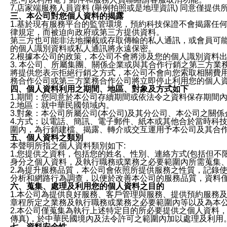
7.店家端服務人員資料 (舉例拍照或是地理資訊) 同意僅提
三、本公司對您個人資料的揭露
1.基於現有服務平台的監管環境，預約科技保證不會揭露任
律規定，而被迫向政府或第三方提供資料。
第三方也可能非法地攔截或存取傳輸的私人通訊，或會員可
的個人識別資料或私人通訊將永遠保密。
2.根據本公司的政策，本公司不會將涉及您的個人識別資料
3. 本公司、所屬集團、關係企業或與其合作行銷之第三方
將提供您表示拒絕行銷之方式，本公司不會向您索取相關費
務合作公司或第三方業務合作公司將立即停止利用您的個人
四、個人資料利用之期間、地區、對象及方式如下
1.期間：您同意於本公司存續期間或依法令之資料保存期間
2.地區：就中華民國領域內。
3.對象：本公司所屬公司(本公司)及其分公司、本公司之關
4.方式：以電話、簡訊、電子郵件、紙本或其他合於當時科
圍內，為行銷建檔、揭露、轉介或交互運用予本公司及其合
五、個人資料之類別
本聲明所指之個人資料類別如下:
1.您提供之資料，包括您的姓名、性別、連絡方式(包括但不
身分之個人資料，及執行職務或業務之必要範圍內所需蒐集
2.為提升服務品質，本公司會依照所提供服務之性質，記錄
分析和網路行為調查，以便於改善本公司的服務品質，資料
六、蒐集、處理及利用您的個人資料之目的
1.本公司為提供良好服務、客戶管理與服務、提供預約服務
章程所定之業務及執行職務或業務之必要範圍內等以及為本
2.本公司僅蒐集為執行上述特定目的所必要提供之個人資料
傳真)，於中華民國境內及法令許可之範圍內加以處理及利用
七、資料安全性