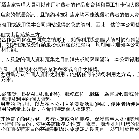
供所屬店家管理人員可以使用消費者的作品集資料和員工打卡個人圖像
何店家的營運資訊，且預約科技和店家均不能洩露消費者的個人
能濫用或誤用從本公司網站獲得的您的資料。因此，儘管本公司
出租或出售給第三方。
業務合作公司會在您同意之情形下，始得利用您的個人資料於行銷
用。如您拒絕接受行銷服務或嗣後欲拒絕時，均可隨時通知本公
資料行銷。
內，以及您的個人資料蒐集之目的消失或期限屆滿時，本公司得
係企業、其他與本公司有業務往來或合作之機構。
技之適當方式作個人資料之利用，(包括任何依法得利用之方式，
作對象。
限於電話、E-MAIL及地址等)、服務單位、職稱、為完成收款
、處理及利用的個人資料。
使用者的IP位址、以及在本公司內的瀏覽活動(例如，使用者所使
僅用於總量上分析，不會和特定個人相連繫。
及其他電子商務服務、履行法定或合約義務、保護當事人及相關
公司行銷等目的，依照各該服務之性質，蒐集、處理及利用您的
，並在前揭特定目的存續期間及法令規定之期間內，以有利於達成
。