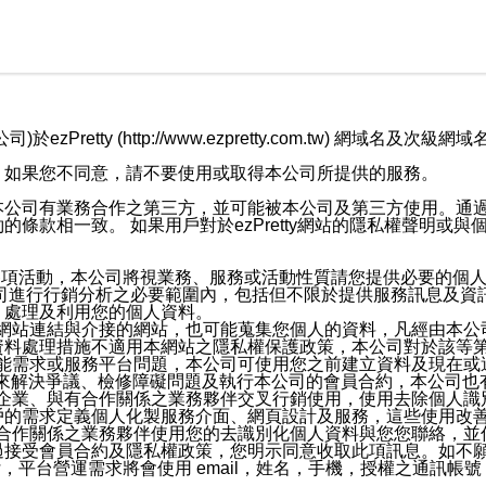
retty (http://www.ezpretty.com.tw) 網
，如果您不同意，請不要使用或取得本公司所提供的服務。
本公司有業務合作之第三方，並可能被本公司及第三方使用。通
條款相一致。 如果用戶對於ezPretty網站的隱私權聲明或
各項活動，本公司將視業務、服務或活動性質請您提供必要的個
公司進行行銷分析之必要範圍內，包括但不限於提供服務訊息及資
、處理及利用您的個人資料。
etty網站連結與介接的網站，也可能蒐集您個人的資料，凡經由
資料處理措施不適用本網站之隱私權保護政策，本公司對於該等
服務功能需求或服務平台問題，本公司可使用您之前建立資料及現在
，來解決爭議、檢修障礙問題及執行本公司的會員合約，本公司
關係企業、與有合作關係之業務夥伴交叉行銷使用，使用去除個人
戶的需求定義個人化製服務介面、網頁設計及服務，這些使用改
與有合作關係之業務夥伴使用您的去識別化個人資料與您您聯絡，
接受會員合約及隱私權政策，您明示同意收取此項訊息。如不願
，平台營運需求將會使用 email，姓名，手機，授權之通訊