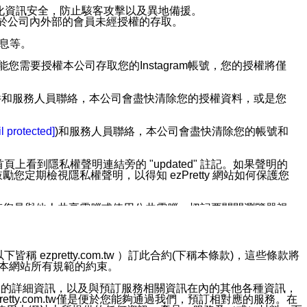
強化資訊安全，防止駭客攻擊以及異地備援。
免於公司內外部的會員未經授權的存取。
訊息等。
用此功能您需要授權本公司存取您的Instagram帳號，您的授權將僅
透過電子郵件和服務人員聯絡，本公司會盡快清除您的授權資料，或是您
。
l protected]
)和服務人員聯絡，本公司會盡快清除您的帳號和
上看到隱私權聲明連結旁的 "updated" 註記。如果聲明的
期檢視隱私權聲明，以得知 ezPretty 網站如何保護您
若您是與他人共享電腦或使用公共電腦，切記要關閉瀏覽器視
依照該資料或電子郵件所指示之方法、說明或功能連結，隨時
ezpretty.com.tw ）訂此合約(下稱本條款)，這些條款將
接受本網站所有規範的約束。
者，將可收到通知型訊息。
約店家的詳細資訊，以及與預訂服務相關資訊在內的其他各種資訊，
etty.com.tw僅是便於您能夠通過我們，預訂相對應的服務。在