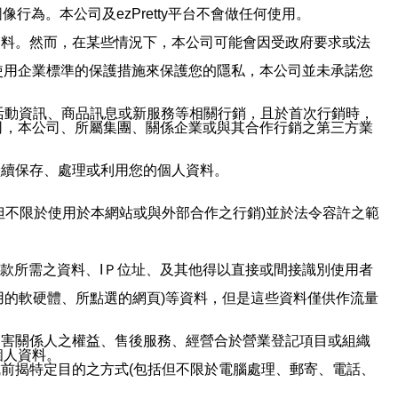
行為。本公司及ezPretty平台不會做任何使用。
資料。然而，在某些情況下，本公司可能會因受政府要求或法
使用企業標準的保護措施來保護您的隱私，本公司並未承諾您
活動資訊、商品訊息或新服務等相關行銷，且於首次行銷時，
司，本公司、所屬集團、關係企業或與其合作行銷之第三方業
繼續保存、處理或利用您的個人資料。
但不限於使用於本網站或與外部合作之行銷)並於法令容許之範
或付款所需之資料、IＰ位址、及其他得以直接或間接識別使用者
用的軟硬體、所點選的網頁)等資料，但是這些資料僅供作流量
利害關係人之權益、售後服務、經營合於營業登記項目或組織
個人資料。
前揭特定目的之方式(包括但不限於電腦處理、郵寄、電話、