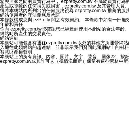
您與店家之間的買賣行為中， ezpretty.com.tw 不
3.LINE 帳號未封鎖傳送訊息之 LINE 官方帳號。
產生或導致的任何損失或損害，ezpretty.com.tw 及其管理
欲變更通知型訊息的設定，操作如下：
得將本網站內所列出的任何服務視為 ezpretty.com.tw 推
1.點選「主頁」＞「設定」
網站使用者的守法義務及承諾
2.點選「隱私設定」
本條款構成您與 ezPretty 間之有效契約。 本條款中如
3.點選「提供使用資料」
年齡和責任
4.點選「LINE通知型訊息」
你向 ezpretty.com.tw您確認您已經達到使用本網站
5.開關「接收LINE通知型訊息」
網站時所產生的交易責任。
❗️關閉「接收通知型訊息」後，將不會接收到來自任何企業
網站連結
本網站可能包含有通往ezpretty.com.tw以外的其他方所運營
入通往此類網站的超連結，並非暗示我們贊同此類網站上的材料
智慧財產權聲明
本網站上的所有資訊、內容、圖片、文字、聲音、圖像22、按
ezpretty.com.tw或其許可人（視情況而定）保留有
改、拷貝、傳播、發送、顯示、執行、複製、發佈、模仿、轉發
法或其他智慧財產權或 ezpretty.com.tw、其許可人
賠償
您同意因您使用本網站，而導致 ezpretty.com.tw、
您承擔賠償並保證 ezpretty.com.tw、其分公司、所屬機
免責聲明
您對本網站的所有使用均由您自擔風險。 因下載使用、參考或
己承擔全部責任。您同意 ezpretty.com.tw 及向ezpr
全部的索賠權利，無論是基於合約、侵權行為或其他依據。 ezpr
那些可損害或影響本網站管理、安全性、公正性和完整性，或是損害或
漏、中斷、刪除、缺陷、延遲或任何事件或事故，ezpretty.
其中包括但不僅限於有關本網站上服務、資訊及（或）聲明的保證或承
時間內對任一條款或多條條款的強制實施，不得將此視為放棄這
法律效應。 ezpretty.com.tw有權隨時變更本使用條