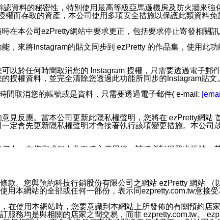
您個人辨認資料的秘密性，特別使用最高等級亞馬遜機房及防火牆來
失及未經授權而存取的資產，本公司使用多項安全措施以保護此類資料
在本公司ezPretty網站中要求更正，包括要求停止寄發相關
步功能，來將Instagram的貼文同步到 ezPretty 的作品集，使
步功能，您可以於任何時間取消您的 Instagram 授權，只需要
授權資料，並完全清除您透過此功能所同步的Instagram貼文
時間取消您的帳號或是資料，只需要透過電子郵件( e-mail:
[emai
應。當本公司更新此隱私權聲明，您將在 ezPretty網站 首頁
定會先更新隱私權聲明才會接著執行該項變更措施。本公司鼓勵您定
任何人。在您完成個人化服務之使用後，請務必記得登出帳號。
區。
並傳送或宣傳本網站各項服務之資料或電子郵件供您參考。您能
預約科技行銷股份有限公司之網站 ezPretty 網站 （以下皆稱 
網站的全部或任何一部份，表示同ezpretty.com.tw意
入本公司/本服務好友，您仍可接收到通知型訊息。
限，以廣告或其他目的的訊息皆不會被傳送。滿足以下三個條件
的資訊均無誤，在使用本網站時，您要意識到本網站上所發佈的有關預
號碼比對相符。
相關的店家之間交易，而非 ezpretty.com.tw。 ezpr
息。