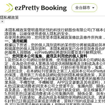
隱私權政策
×
本隱私權政策聲明適用於預約科技行銷股份有限公司(下稱本公司)於ezP
護措施，以確保使用者個人隱私的安全。
在使用本網站時，您同意受本隱私權政策條款及條件所拘束
一、適用範圍
根據以下所述，您的個人識別資料的某些部分將被揭露給與
和揭露您的個人識別資料。本隱私權政策已合併並與會員合約的
的服務人員聯絡，ezPretty網站將盡快回覆並進行解釋說明。
二、您同意本公司蒐集、處理及利用您的個人資料
1.當您與本公司網站洽辦業務、使用服務或參與本公司網站
定，在為提供您個人業務及/或提供相關服務及活動或為本
動通知、新服務、新產品之通知、行銷分析等用途等，蒐集
2.請您注意，在本網站刊登廣告之第三人或與本公司ezPr
的保護，適用第三方或各該網站個別的隱私權保護政策，其
3.本公司所屬ezPretty平台根據店家或消費者所要求的
業系統、手機型號、手機帳號、APP設定參數及其他資料)
4.您(店家或消費者)同意本公司之營運平台、集團內部、
容及產品，進而提升本公司的市場行銷及促銷、並且根據客
5.您同意您(店家或消費者)本公司集團內部、關係企業、
惠內容、行政通知、產品內容及有關您使用網站的訊息。透過
6.針對已註冊認證店家或是消費者，當執行預約或是線上支付
意,可以利用電子郵件和服務人員聯絡請客服取消功能。