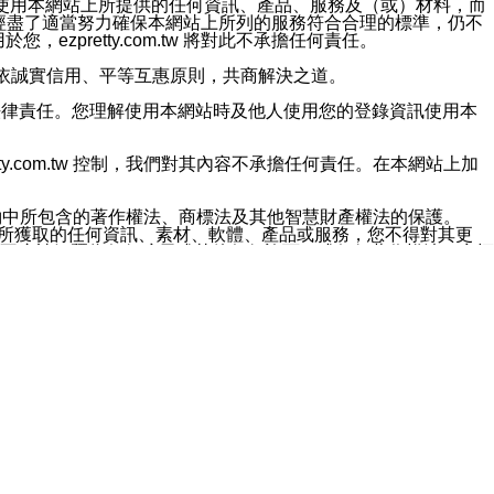
對於因為使用本網站上所提供的任何資訊、產品、服務及（或）材料，而
m.tw 已經盡了適當努力確保本網站上所列的服務符合合理的標準，仍不
ezpretty.com.tw 將對此不承擔任何責任。
均應依誠實信用、平等互惠原則，共商解決之道。
力的法律責任。您理解使用本網站時及他人使用您的登錄資訊使用本
ty.com.tw 控制，我們對其內容不承擔任何責任。在本網站上加
約中所包含的著作權法、商標法及其他智慧財產權法的保護。
網站上所獲取的任何資訊、素材、軟體、產品或服務，您不得對其更
不應被解釋為任何暗示或其他任何許可，或任何著作權法、商標
違反此規定，我們將追究其法律責任。
任何損失、責任及協力廠商的任何索賠或要求（包括律師費），將由
站而獲取到的資訊，而導致您遭受的任何風險或損失，將由您自
用本網站而造成的任何損失負責，同時，您會在此放棄有關此損失的所有及
伺服器不會發生缺陷，其中包括但不僅限於病毒或其他有害元素。對於
w 控制範圍的任何病毒感染、BUG、篡改、技術故障、錯誤、遺
有明示、暗示或法定及其他聲明、保證和條款均予以最大限度的排除，
定目的等。 ezpretty.com.tw 不能持續或在某階段
方便目的，其不應影響這些條款的範圍或意義，或是產生其他的
或任何協力廠商承擔任何責任。 在每次訪問網站時，您應檢查一下這