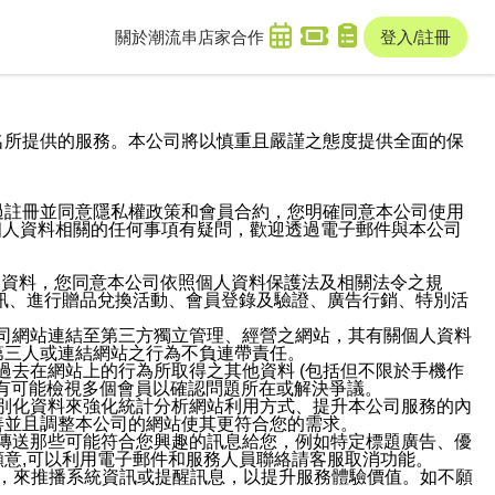
關於潮流串
店家合作
登入/註冊
域名及次級網域名所提供的服務。本公司將以慎重且嚴謹之態度提供全面的保
過註冊並同意隱私權政策和會員合約，您明確同意本公司使用
與個人資料相關的任何事項有疑問，歡迎透過電子郵件與本公司
人資料，您同意本公司依照個人資料保護法及相關法令之規
訊、進行贈品兌換活動、會員登錄及驗證、廣告行銷、特別活
本公司網站連結至第三方獨立管理、經營之網站，其有關個人資料
第三人或連結網站之行為不負連帶責任。
或過去在網站上的行為所取得之其他資料 (包括但不限於手機作
也有可能檢視多個會員以確認問題所在或解決爭議。
識別化資料來強化統計分析網站利用方式、提升本公司服務的內
善並且調整本公司的網站使其更符合您的需求。
並傳送那些可能符合您興趣的訊息給您，例如特定標題廣告、優
意,可以利用電子郵件和服務人員聯絡請客服取消功能。
帳號，來推播系統資訊或提醒訊息，以提升服務體驗價值。如不願