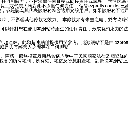
屬於買賣行為的任何相關方，不會承擔任何直接或間接責任或義務。 
人員、員工或代表人均對此不承擔任何責任。 儘管ezpretty.co
薦的服務，或是認為其代表該服務將會適用於該用戶。如果該服務不適用於您，
有一部無效時，不影響其他條款之效力。 本條款如有未盡之處，雙方
的合法年齡。可以針對您在使用本網站時產生的任何責任，形成有約束
官方帳號或認證官方帳號的通知型訊息。
網站的超連結。此類超連結僅提供用於參考。此類網站不是由 ezpret
或是與其經營人之間存在任何聯繫。
鈕、商標、服務標章及商品名稱均受中華民國國家法律及國際條
這些素材中所包含的所有權利，所有權、權益及智慧財產權。對於從本
或出售。除非本協議中明確指出，這些條款和條件中的任何內容
或任何協力廠商的業主權益中規定的任何權利的推斷結果。 如有任何人
其分公司、所屬機構、管理人員、代理人及其他合作夥伴和員工遭受的
構、管理人員、代理人及其他合作夥伴和員工不受損失。
依賴本網站上所提供的資訊、產品、服務或素材或通過使用本網
etty.com.tw提供電信及網路服務的提供商不會因您使用或不能使
etty.com.tw 不聲明、保證或承諾本網站或支持該網站的
影響本網站任何部分正常運行，且超出ezpretty.com.t
com.tw 不承擔任何責任。 在適用法律許可的最大範圍內，所
諾，其中包括但不僅限於其精確性、完整性或適銷性、品質或適用於特
些條款或是這些條款相關的權利。這些條款中使用的標題僅為了
款之內容及本網站上內容而不另行通知，同時，不對您、其他任何用戶