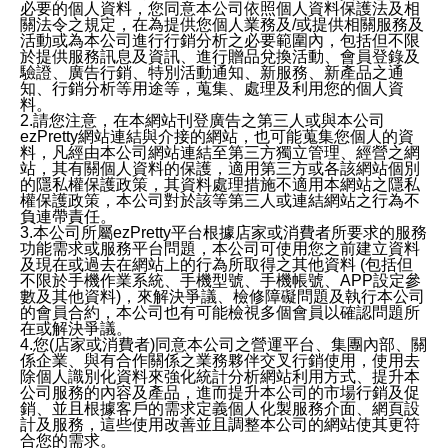
必要的個人資料，您同意本公司依照個人資料保護法及相
關法令之規定，在為提供您個人業務及/或提供相關服務及
活動或為本公司進行行銷分析之必要範圍內，包括但不限
於提供服務訊息及資訊、進行贈品兌換活動、會員登錄及
驗證、廣告行銷、特別活動通知、新服務、新產品之通
知、行銷分析等用途等，蒐集、處理及利用您的個人資
料。
2.請您注意，在本網站刊登廣告之第三人或與本公司
ezPretty網站連結與介接的網站，也可能蒐集您個人的資
料，凡經由本公司網站連結至第三方獨立管理、經營之網
站，其有關個人資料的保護，適用第三方或各該網站個別
的隱私權保護政策，其資料處理措施不適用本網站之隱私
權保護政策，本公司對於該等第三人或連結網站之行為不
負連帶責任。
3.本公司所屬ezPretty平台根據店家或消費者所要求的服務
功能需求或服務平台問題，本公司可使用您之前建立資料
及現在或過去在網站上的行為所取得之其他資料 (包括但
不限於手機作業系統、手機型號、手機帳號、APP設定參
數及其他資料)，來解決爭議、檢修障礙問題及執行本公司
的會員合約，本公司也有可能檢視多個會員以確認問題所
在或解決爭議。
4.您(店家或消費者)同意本公司之營運平台、集團內部、關
係企業、與有合作關係之業務夥伴交叉行銷使用，使用去
除個人識別化資料來強化統計分析網站利用方式、提升本
公司服務的內容及產品，進而提升本公司的市場行銷及促
銷、並且根據客戶的需求定義個人化製服務介面、網頁設
計及服務，這些使用改善並且調整本公司的網站使其更符
合您的需求。