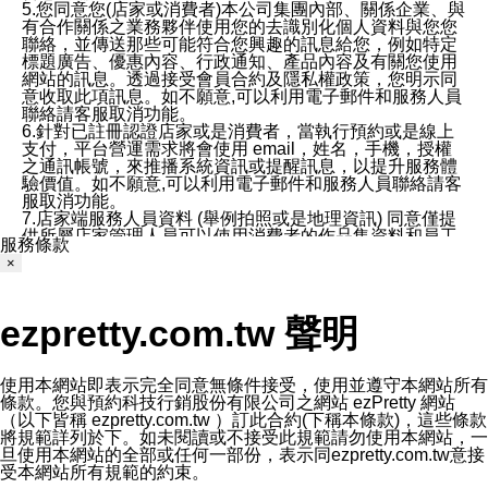
5.您同意您(店家或消費者)本公司集團內部、關係企業、與
有合作關係之業務夥伴使用您的去識別化個人資料與您您
聯絡，並傳送那些可能符合您興趣的訊息給您，例如特定
標題廣告、優惠內容、行政通知、產品內容及有關您使用
網站的訊息。透過接受會員合約及隱私權政策，您明示同
意收取此項訊息。如不願意,可以利用電子郵件和服務人員
聯絡請客服取消功能。
6.針對已註冊認證店家或是消費者，當執行預約或是線上
支付，平台營運需求將會使用 email，姓名，手機，授權
之通訊帳號，來推播系統資訊或提醒訊息，以提升服務體
驗價值。如不願意,可以利用電子郵件和服務人員聯絡請客
服取消功能。
7.店家端服務人員資料 (舉例拍照或是地理資訊) 同意僅提
供所屬店家管理人員可以使用消費者的作品集資料和員工
服務條款
打卡個人圖像行為。本公司及ezPretty平台不會做任何使
×
用。
三、本公司對您個人資料的揭露
1.基於現有服務平台的監管環境，預約科技保證不會揭露
ezpretty.com.tw 聲明
任何店家的營運資訊，且預約科技和店家均不能洩露消費
者的個人資料。然而，在某些情況下，本公司可能會因受
政府要求或法律規定，而被迫向政府或第三方提供資料。
第三方也可能非法地攔截或存取傳輸的私人通訊，或會員
使用本網站即表示完全同意無條件接受，使用並遵守本網站所有
可能濫用或誤用從本公司網站獲得的您的資料。因此，儘
條款。您與預約科技行銷股份有限公司之網站 ezPretty 網站
管本公司使用企業標準的保護措施來保護您的隱私，本公
（以下皆稱 ezpretty.com.tw ）訂此合約(下稱本條款)，這些條款
司並未承諾您的個人識別資料或私人通訊將永遠保密。
將規範詳列於下。如未閱讀或不接受此規範請勿使用本網站，一
2.根據本公司的政策，本公司不會將涉及您的個人識別資
旦使用本網站的全部或任何一部份，表示同ezpretty.com.tw意接
料出租或出售給第三方。
受本網站所有規範的約束。
3. 本公司、所屬集團、關係企業或與其合作行銷之第三方