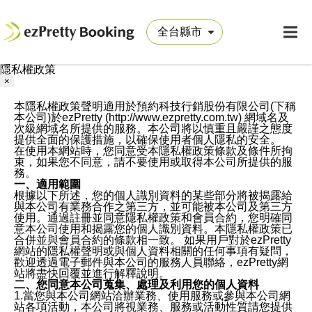
隱私權政策
×
本隱私權政策聲明適用於預約科技行銷股份有限公司(下稱
本公司)於ezPretty (http://www.ezpretty.com.tw) 網域名及
次級網域名所提供的服務。本公司將以慎重且嚴謹之態度
提供全面的保護措施，以確保使用者個人隱私的安全。
在使用本網站時，您同意受本隱私權政策條款及條件所拘
束，如果您不同意，請不要使用或取得本公司所提供的服
務。
一、適用範圍
根據以下所述，您的個人識別資料的某些部分將被揭露給
與本公司有業務合作之第三方，並可能被本公司及第三方
使用。通過註冊並同意隱私權政策和會員合約，您明確同
意本公司使用和揭露您的個人識別資料。本隱私權政策已
合併並與會員合約的條款相一致。 如果用戶對於ezPretty
網站的隱私權聲明或與個人資料相關的任何事項有疑問，
歡迎透過電子郵件與本公司的服務人員聯絡，ezPretty網
站將盡快回覆並進行解釋說明。
二、您同意本公司蒐集、處理及利用您的個人資料
1.當您與本公司網站洽辦業務、使用服務或參與本公司網
站各項活動，本公司將視業務、服務或活動性質請您提供