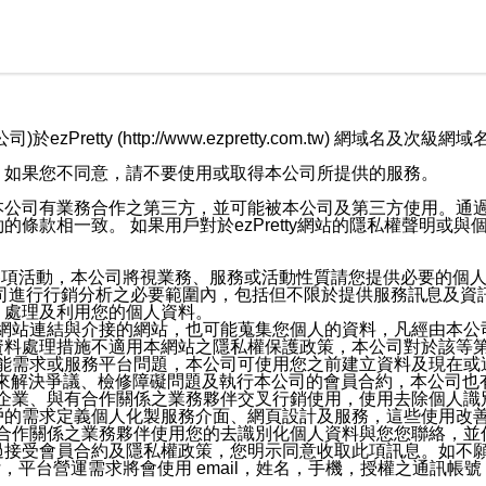
retty (http://www.ezpretty.com.tw) 網
，如果您不同意，請不要使用或取得本公司所提供的服務。
本公司有業務合作之第三方，並可能被本公司及第三方使用。通
條款相一致。 如果用戶對於ezPretty網站的隱私權聲明或
各項活動，本公司將視業務、服務或活動性質請您提供必要的個
公司進行行銷分析之必要範圍內，包括但不限於提供服務訊息及資
、處理及利用您的個人資料。
etty網站連結與介接的網站，也可能蒐集您個人的資料，凡經由
資料處理措施不適用本網站之隱私權保護政策，本公司對於該等
服務功能需求或服務平台問題，本公司可使用您之前建立資料及現在
，來解決爭議、檢修障礙問題及執行本公司的會員合約，本公司
關係企業、與有合作關係之業務夥伴交叉行銷使用，使用去除個人
戶的需求定義個人化製服務介面、網頁設計及服務，這些使用改
與有合作關係之業務夥伴使用您的去識別化個人資料與您您聯絡，
接受會員合約及隱私權政策，您明示同意收取此項訊息。如不願
，平台營運需求將會使用 email，姓名，手機，授權之通訊