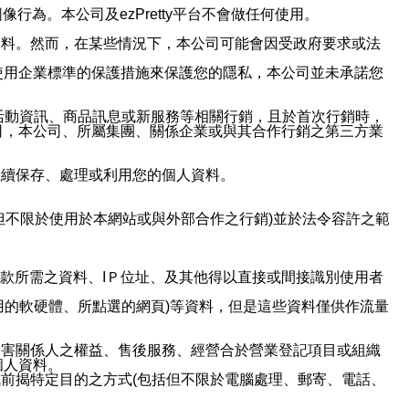
行為。本公司及ezPretty平台不會做任何使用。
資料。然而，在某些情況下，本公司可能會因受政府要求或法
使用企業標準的保護措施來保護您的隱私，本公司並未承諾您
活動資訊、商品訊息或新服務等相關行銷，且於首次行銷時，
司，本公司、所屬集團、關係企業或與其合作行銷之第三方業
繼續保存、處理或利用您的個人資料。
但不限於使用於本網站或與外部合作之行銷)並於法令容許之範
或付款所需之資料、IＰ位址、及其他得以直接或間接識別使用者
用的軟硬體、所點選的網頁)等資料，但是這些資料僅供作流量
利害關係人之權益、售後服務、經營合於營業登記項目或組織
個人資料。
前揭特定目的之方式(包括但不限於電腦處理、郵寄、電話、