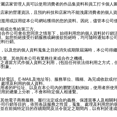
供所屬店家管理人員可以使用消費者的作品集資料和員工打卡個人圖像
何店家的營運資訊，且預約科技和店家均不能洩露消費者的個人
能濫用或誤用從本公司網站獲得的您的資料。因此，儘管本公司
出租或出售給第三方。
業務合作公司會在您同意之情形下，始得利用您的個人資料於行銷
用。如您拒絕接受行銷服務或嗣後欲拒絕時，均可隨時通知本公
資料行銷。
內，以及您的個人資料蒐集之目的消失或期限屆滿時，本公司得
係企業、其他與本公司有業務往來或合作之機構。
技之適當方式作個人資料之利用，(包括任何依法得利用之方式，
作對象。
限於電話、E-MAIL及地址等)、服務單位、職稱、為完成收款
、處理及利用的個人資料。
使用者的IP位址、以及在本公司內的瀏覽活動(例如，使用者所使
僅用於總量上分析，不會和特定個人相連繫。
及其他電子商務服務、履行法定或合約義務、保護當事人及相關
公司行銷等目的，依照各該服務之性質，蒐集、處理及利用您的
，並在前揭特定目的存續期間及法令規定之期間內，以有利於達成
。