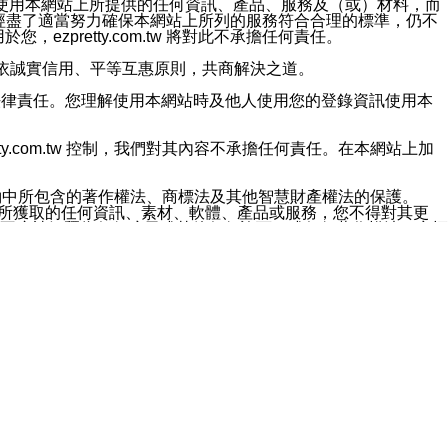
對於因為使用本網站上所提供的任何資訊、產品、服務及（或）材料，而
m.tw 已經盡了適當努力確保本網站上所列的服務符合合理的標準，仍不
ezpretty.com.tw 將對此不承擔任何責任。
均應依誠實信用、平等互惠原則，共商解決之道。
力的法律責任。您理解使用本網站時及他人使用您的登錄資訊使用本
ty.com.tw 控制，我們對其內容不承擔任何責任。在本網站上加
約中所包含的著作權法、商標法及其他智慧財產權法的保護。
網站上所獲取的任何資訊、素材、軟體、產品或服務，您不得對其更
不應被解釋為任何暗示或其他任何許可，或任何著作權法、商標
違反此規定，我們將追究其法律責任。
任何損失、責任及協力廠商的任何索賠或要求（包括律師費），將由
站而獲取到的資訊，而導致您遭受的任何風險或損失，將由您自
用本網站而造成的任何損失負責，同時，您會在此放棄有關此損失的所有及
伺服器不會發生缺陷，其中包括但不僅限於病毒或其他有害元素。對於
w 控制範圍的任何病毒感染、BUG、篡改、技術故障、錯誤、遺
有明示、暗示或法定及其他聲明、保證和條款均予以最大限度的排除，
定目的等。 ezpretty.com.tw 不能持續或在某階段
方便目的，其不應影響這些條款的範圍或意義，或是產生其他的
或任何協力廠商承擔任何責任。 在每次訪問網站時，您應檢查一下這