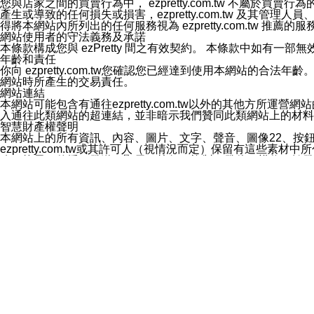
您與店家之間的買賣行為中， ezpretty.com.tw 不
3.LINE 帳號未封鎖傳送訊息之 LINE 官方帳號。
產生或導致的任何損失或損害，ezpretty.com.tw 及其管理
欲變更通知型訊息的設定，操作如下：
得將本網站內所列出的任何服務視為 ezpretty.com.tw 推
1.點選「主頁」＞「設定」
網站使用者的守法義務及承諾
2.點選「隱私設定」
本條款構成您與 ezPretty 間之有效契約。 本條款中如
3.點選「提供使用資料」
年齡和責任
4.點選「LINE通知型訊息」
你向 ezpretty.com.tw您確認您已經達到使用本網站
5.開關「接收LINE通知型訊息」
網站時所產生的交易責任。
❗️關閉「接收通知型訊息」後，將不會接收到來自任何企業
網站連結
本網站可能包含有通往ezpretty.com.tw以外的其他方所運營
入通往此類網站的超連結，並非暗示我們贊同此類網站上的材料
智慧財產權聲明
本網站上的所有資訊、內容、圖片、文字、聲音、圖像22、按
ezpretty.com.tw或其許可人（視情況而定）保留有
改、拷貝、傳播、發送、顯示、執行、複製、發佈、模仿、轉發
法或其他智慧財產權或 ezpretty.com.tw、其許可人
賠償
您同意因您使用本網站，而導致 ezpretty.com.tw、
您承擔賠償並保證 ezpretty.com.tw、其分公司、所屬機
免責聲明
您對本網站的所有使用均由您自擔風險。 因下載使用、參考或
己承擔全部責任。您同意 ezpretty.com.tw 及向ezpr
全部的索賠權利，無論是基於合約、侵權行為或其他依據。 ezpr
那些可損害或影響本網站管理、安全性、公正性和完整性，或是損害或
漏、中斷、刪除、缺陷、延遲或任何事件或事故，ezpretty.
其中包括但不僅限於有關本網站上服務、資訊及（或）聲明的保證或承
時間內對任一條款或多條條款的強制實施，不得將此視為放棄這
法律效應。 ezpretty.com.tw有權隨時變更本使用條