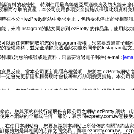
您個人辨認資料的秘密性，特別使用最高等級亞馬遜機房及防火牆來
失及未經授權而存取的資產，本公司使用多項安全措施以保護此類資料
在本公司ezPretty網站中要求更正，包括要求停止寄發相關
步功能，來將Instagram的貼文同步到 ezPretty 的作品集，使
步功能，您可以於任何時間取消您的 Instagram 授權，只需要
授權資料，並完全清除您透過此功能所同步的Instagram貼文
時間取消您的帳號或是資料，只需要透過電子郵件( e-mail:
[emai
應。當本公司更新此隱私權聲明，您將在 ezPretty網站 首頁
定會先更新隱私權聲明才會接著執行該項變更措施。本公司鼓勵您定
任何人。在您完成個人化服務之使用後，請務必記得登出帳號。
區。
並傳送或宣傳本網站各項服務之資料或電子郵件供您參考。您能
預約科技行銷股份有限公司之網站 ezPretty 網站 （以下皆稱 
網站的全部或任何一部份，表示同ezpretty.com.tw意
入本公司/本服務好友，您仍可接收到通知型訊息。
限，以廣告或其他目的的訊息皆不會被傳送。滿足以下三個條件
的資訊均無誤，在使用本網站時，您要意識到本網站上所發佈的有關預
號碼比對相符。
相關的店家之間交易，而非 ezpretty.com.tw。 ezpr
息。