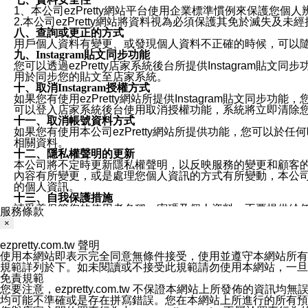
1、本公司ezPretty網站平台使用企業標準慣例來保護
2.本公司ezPretty網站將資料視為必須保護其免於滅
八、查詢或更正的方式
用戶個人資料有變更、或發現個人資料不正確的時候，可以隨時
九、Instagram貼文同步功能
您可以透過ezPretty店家系統後台所提供Instagram貼文同
用於同步您的貼文至店家系統。
十、取消Instagram授權方式
如果您有使用ezPretty網站所提供Instagram貼文同
可以登入店家系統後台使用取消授權功能，系統將立即清除您的
十一、取消帳號資料方式
如果您有使用本公司ezPretty網站所提供功能，您可以於任何
相關資料。
十二、隱私權聲明的更新
本公司將不定時更新隱私權聲明，以反映服務的變更和顧客的意見反
內容有所變更，或是處理您個人資訊的方式有所變動，本公司一
的個人資訊。
十三、自我保護措施
請妥善保管您的使用者名稱、密碼及個人資料，不要提供給
服務條款
窗，以防止他人讀取您的個人資料、信件或進入所機關管理
×
十四、傳送宣傳本站資訊或電子郵件之政策
您同意本公司網站，透過您所提供的郵件地址與您取得聯絡
ezpretty.com.tw 聲明
停止接收這些資料或電子郵件。
使用本網站即表示完全同意無條件接受，使用並遵守本網站所有條款。您與
十五、訊息通知
規範詳列於下。如未閱讀或不接受此規範請勿使用本網站，一旦使用本
本公司/本服務將以通知型訊息傳送重要訊息給您。即使未加
免責規範
本公司/本服務傳送之通知型訊息以對您有效且重要的訊息為
您要注意，ezpretty.com.tw 不保證本網站上所發佈
1.LINE 帳號設定的電話號碼與本公司/本服務所傳來的電話
均可能不準確或是存在拼寫錯誤。您在本網站上所進行的所有預訂服務均是與
2.該 LINE 帳號已在 LINE APP 設定中，同意接收通知型訊