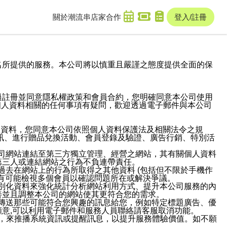
關於潮流串
店家合作
登入/註冊
域名及次級網域名所提供的服務。本公司將以慎重且嚴謹之態度提供全面的保
過註冊並同意隱私權政策和會員合約，您明確同意本公司使用
與個人資料相關的任何事項有疑問，歡迎透過電子郵件與本公司
人資料，您同意本公司依照個人資料保護法及相關法令之規
訊、進行贈品兌換活動、會員登錄及驗證、廣告行銷、特別活
本公司網站連結至第三方獨立管理、經營之網站，其有關個人資料
第三人或連結網站之行為不負連帶責任。
或過去在網站上的行為所取得之其他資料 (包括但不限於手機作
也有可能檢視多個會員以確認問題所在或解決爭議。
識別化資料來強化統計分析網站利用方式、提升本公司服務的內
善並且調整本公司的網站使其更符合您的需求。
並傳送那些可能符合您興趣的訊息給您，例如特定標題廣告、優
意,可以利用電子郵件和服務人員聯絡請客服取消功能。
帳號，來推播系統資訊或提醒訊息，以提升服務體驗價值。如不願