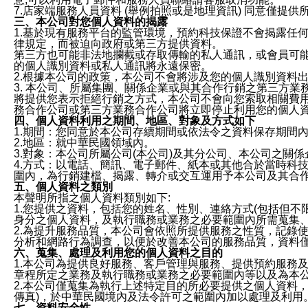
7.店家端服務人員資料 (舉例拍照或是地理資訊) 同意僅提
三、本公司對您個人資料的揭露
1.基於現有服務平台的監管環境，預約科技保證不會揭露任
律規定，而被迫向政府或第三方提供資料。
第三方也可能非法地攔截或存取傳輸的私人通訊，或會員可
的個人識別資料或私人通訊將永遠保密。
2.根據本公司的政策，本公司不會將涉及您的個人識別資料
3. 本公司、所屬集團、關係企業或與其合作行銷之第三方
將提供您表示拒絕行銷之方式，本公司不會向您索取相關費
務合作公司或第三方業務合作公司將立即停止利用您的個人
四、個人資料利用之期間、地區、對象及方式如下
1.期間：您同意於本公司存續期間或依法令之資料保存期間
2.地區：就中華民國領域內。
3.對象：本公司所屬公司(本公司)及其分公司、本公司之關
4.方式：以電話、簡訊、電子郵件、紙本或其他合於當時科
圍內，為行銷建檔、揭露、轉介或交互運用予本公司及其合
五、個人資料之類別
本聲明所指之個人資料類別如下:
1.您提供之資料，包括您的姓名、性別、連絡方式(包括但不
身分之個人資料，及執行職務或業務之必要範圍內所需蒐集
2.為提升服務品質，本公司會依照所提供服務之性質，記錄
分析和網路行為調查，以便於改善本公司的服務品質，資料
六、蒐集、處理及利用您的個人資料之目的
1.本公司為提供良好服務、客戶管理與服務、提供預約服務
章程所定之業務及執行職務或業務之必要範圍內等以及為本
2.本公司僅蒐集為執行上述特定目的所必要提供之個人資料
傳真)，於中華民國境內及法令許可之範圍內加以處理及利用
七、資料安全性