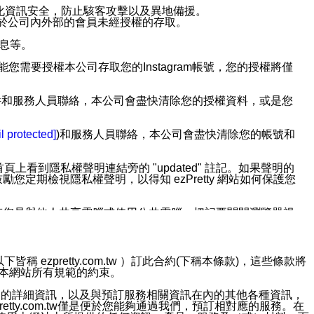
強化資訊安全，防止駭客攻擊以及異地備援。
免於公司內外部的會員未經授權的存取。
訊息等。
用此功能您需要授權本公司存取您的Instagram帳號，您的授權將僅
透過電子郵件和服務人員聯絡，本公司會盡快清除您的授權資料，或是您
。
l protected]
)和服務人員聯絡，本公司會盡快清除您的帳號和
上看到隱私權聲明連結旁的 "updated" 註記。如果聲明的
期檢視隱私權聲明，以得知 ezPretty 網站如何保護您
若您是與他人共享電腦或使用公共電腦，切記要關閉瀏覽器視
依照該資料或電子郵件所指示之方法、說明或功能連結，隨時
ezpretty.com.tw ）訂此合約(下稱本條款)，這些條款將
接受本網站所有規範的約束。
者，將可收到通知型訊息。
約店家的詳細資訊，以及與預訂服務相關資訊在內的其他各種資訊，
etty.com.tw僅是便於您能夠通過我們，預訂相對應的服務。在