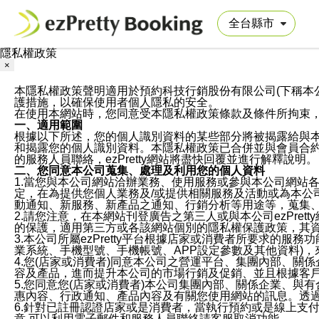
隱私權政策
×
本隱私權政策聲明適用於預約科技行銷股份有限公司(下稱本公司)於ezP
護措施，以確保使用者個人隱私的安全。
在使用本網站時，您同意受本隱私權政策條款及條件所拘束
一、適用範圍
根據以下所述，您的個人識別資料的某些部分將被揭露給與
和揭露您的個人識別資料。本隱私權政策已合併並與會員合約的
的服務人員聯絡，ezPretty網站將盡快回覆並進行解釋說明。
二、您同意本公司蒐集、處理及利用您的個人資料
1.當您與本公司網站洽辦業務、使用服務或參與本公司網站
定，在為提供您個人業務及/或提供相關服務及活動或為本
動通知、新服務、新產品之通知、行銷分析等用途等，蒐集
2.請您注意，在本網站刊登廣告之第三人或與本公司ezPr
的保護，適用第三方或各該網站個別的隱私權保護政策，其
3.本公司所屬ezPretty平台根據店家或消費者所要求的
業系統、手機型號、手機帳號、APP設定參數及其他資料)
4.您(店家或消費者)同意本公司之營運平台、集團內部、
容及產品，進而提升本公司的市場行銷及促銷、並且根據客
5.您同意您(店家或消費者)本公司集團內部、關係企業、
惠內容、行政通知、產品內容及有關您使用網站的訊息。透過
6.針對已註冊認證店家或是消費者，當執行預約或是線上支付
意,可以利用電子郵件和服務人員聯絡請客服取消功能。