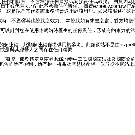
屬於買賣行為的任何相關方，不會承擔任何直接或間接責任或義務。 
人員、員工或代表人均對此不承擔任何責任。 儘管ezpretty.co
薦的服務，或是認為其代表該服務將會適用於該用戶。如果該服務不適用於您，
有一部無效時，不影響其他條款之效力。 本條款如有未盡之處，雙方
的合法年齡。可以針對您在使用本網站時產生的任何責任，形成有約束
官方帳號或認證官方帳號的通知型訊息。
網站的超連結。此類超連結僅提供用於參考。此類網站不是由 ezpret
或是與其經營人之間存在任何聯繫。
鈕、商標、服務標章及商品名稱均受中華民國國家法律及國際條
這些素材中所包含的所有權利，所有權、權益及智慧財產權。對於從本
或出售。除非本協議中明確指出，這些條款和條件中的任何內容
或任何協力廠商的業主權益中規定的任何權利的推斷結果。 如有任何人
其分公司、所屬機構、管理人員、代理人及其他合作夥伴和員工遭受的
構、管理人員、代理人及其他合作夥伴和員工不受損失。
依賴本網站上所提供的資訊、產品、服務或素材或通過使用本網
etty.com.tw提供電信及網路服務的提供商不會因您使用或不能使
etty.com.tw 不聲明、保證或承諾本網站或支持該網站的
影響本網站任何部分正常運行，且超出ezpretty.com.t
com.tw 不承擔任何責任。 在適用法律許可的最大範圍內，所
諾，其中包括但不僅限於其精確性、完整性或適銷性、品質或適用於特
些條款或是這些條款相關的權利。這些條款中使用的標題僅為了
款之內容及本網站上內容而不另行通知，同時，不對您、其他任何用戶