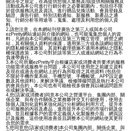
關法令之規定，在為提供您個人業務及/或提供相關服務及
活動或為本公司進行行銷分析之必要範圍內，包括但不限
於提供服務訊息及資訊、進行贈品兌換活動、會員登錄及
驗證、廣告行銷、特別活動通知、新服務、新產品之通
知、行銷分析等用途等，蒐集、處理及利用您的個人資
料。
2.請您注意，在本網站刊登廣告之第三人或與本公司
ezPretty網站連結與介接的網站，也可能蒐集您個人的資
料，凡經由本公司網站連結至第三方獨立管理、經營之網
站，其有關個人資料的保護，適用第三方或各該網站個別
的隱私權保護政策，其資料處理措施不適用本網站之隱私
權保護政策，本公司對於該等第三人或連結網站之行為不
負連帶責任。
3.本公司所屬ezPretty平台根據店家或消費者所要求的服務
功能需求或服務平台問題，本公司可使用您之前建立資料
及現在或過去在網站上的行為所取得之其他資料 (包括但
不限於手機作業系統、手機型號、手機帳號、APP設定參
數及其他資料)，來解決爭議、檢修障礙問題及執行本公司
的會員合約，本公司也有可能檢視多個會員以確認問題所
在或解決爭議。
4.您(店家或消費者)同意本公司之營運平台、集團內部、關
係企業、與有合作關係之業務夥伴交叉行銷使用，使用去
除個人識別化資料來強化統計分析網站利用方式、提升本
公司服務的內容及產品，進而提升本公司的市場行銷及促
銷、並且根據客戶的需求定義個人化製服務介面、網頁設
計及服務，這些使用改善並且調整本公司的網站使其更符
合您的需求。
5.您同意您(店家或消費者)本公司集團內部、關係企業、與