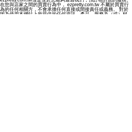
料於行銷活動資訊、商品訊息或新服務等相關行銷，且於
在您與店家之間的買賣行為中， ezpretty.com.tw 不屬於買賣行
首次行銷時，將提供您表示拒絕行銷之方式，本公司不會
為的任何相關方，不會承擔任何直接或間接責任或義務。 對於
向您索取相關費用。如您拒絕接受行銷服務或嗣後欲拒絕
因為使用本網站上所提供的任何資訊、產品、服務及（或）材
時，均可隨時通知本公司，本公司、所屬集團、關係企業
料，而產生或導致的任何損失或損害，ezpretty.com.tw 及其管
或與其合作行銷之第三方業務合作公司或第三方業務合作
理人員、員工或代表人均對此不承擔任何責任。 儘管
公司將立即停止利用您的個人資料行銷。
ezpretty.com.tw 已經盡了適當努力確保本網站上所列的服務符
四、個人資料利用之期間、地區、對象及方式如下
合合理的標準，仍不得將本網站內所列出的任何服務視為
1.期間：您同意於本公司存續期間或依法令之資料保存期
ezpretty.com.tw 推薦的服務，或是認為其代表該服務將會適用
間內，以及您的個人資料蒐集之目的消失或期限屆滿時，
於該用戶。如果該服務不適用於您，ezpretty.com.tw 將對此不
本公司得繼續保存、處理或利用您的個人資料。
承擔任何責任。
2.地區：就中華民國領域內。
網站使用者的守法義務及承諾
3.對象：本公司所屬公司(本公司)及其分公司、本公司之關
本條款構成您與 ezPretty 間之有效契約。 本條款中如有一部無
係企業、其他與本公司有業務往來或合作之機構。
效時，不影響其他條款之效力。 本條款如有未盡之處，雙方均
4.方式：以電話、簡訊、電子郵件、紙本或其他合於當時
應依誠實信用、平等互惠原則，共商解決之道。
科技之適當方式作個人資料之利用，(包括任何依法得利用
年齡和責任
之方式，但不限於使用於本網站或與外部合作之行銷)並於
你向 ezpretty.com.tw您確認您已經達到使用本網站的合法年
法令容許之範圍內，為行銷建檔、揭露、轉介或交互運用
齡。可以針對您在使用本網站時產生的任何責任，形成有約束力
予本公司及其合作對象。
的法律責任。您理解使用本網站時及他人使用您的登錄資訊使用
五、個人資料之類別
本網站時所產生的交易責任。
本聲明所指之個人資料類別如下:
網站連結
1.您提供之資料，包括您的姓名、性別、連絡方式(包括但
本網站可能包含有通往ezpretty.com.tw以外的其他方所運營網站
不限於電話、E-MAIL及地址等)、服務單位、職稱、為完
的超連結。此類超連結僅提供用於參考。此類網站不是由
成收款或付款所需之資料、IＰ位址、及其他得以直接或間
ezpretty.com.tw 控制，我們對其內容不承擔任何責任。在本網
接識別使用者身分之個人資料，及執行職務或業務之必要
站上加入通往此類網站的超連結，並非暗示我們贊同此類網站上
範圍內所需蒐集、處理及利用的個人資料。
的材料或是與其經營人之間存在任何聯繫。
2.為提升服務品質，本公司會依照所提供服務之性質，記
智慧財產權聲明
錄使用者的IP位址、以及在本公司內的瀏覽活動(例如，使
本網站上的所有資訊、內容、圖片、文字、聲音、圖像22、按
用者所使用的軟硬體、所點選的網頁)等資料，但是這些資
鈕、商標、服務標章及商品名稱均受中華民國國家法律及國際條