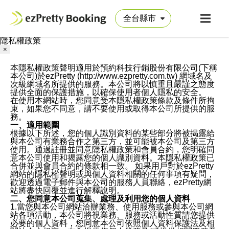
隱私權政策
×
本隱私權政策聲明適用於預約科技行銷股份有限公司(下稱
本公司)於ezPretty (http://www.ezpretty.com.tw) 網域名及
次級網域名所提供的服務。本公司將以慎重且嚴謹之態度
提供全面的保護措施，以確保使用者個人隱私的安全。
在使用本網站時，您同意受本隱私權政策條款及條件所拘
束，如果您不同意，請不要使用或取得本公司所提供的服
務。
一、適用範圍
根據以下所述，您的個人識別資料的某些部分將被揭露給
與本公司有業務合作之第三方，並可能被本公司及第三方
使用。通過註冊並同意隱私權政策和會員合約，您明確同
意本公司使用和揭露您的個人識別資料。本隱私權政策已
合併並與會員合約的條款相一致。 如果用戶對於ezPretty
網站的隱私權聲明或與個人資料相關的任何事項有疑問，
歡迎透過電子郵件與本公司的服務人員聯絡，ezPretty網
站將盡快回覆並進行解釋說明。
二、您同意本公司蒐集、處理及利用您的個人資料
1.當您與本公司網站洽辦業務、使用服務或參與本公司網
站各項活動，本公司將視業務、服務或活動性質請您提供
必要的個人資料，您同意本公司依照個人資料保護法及相