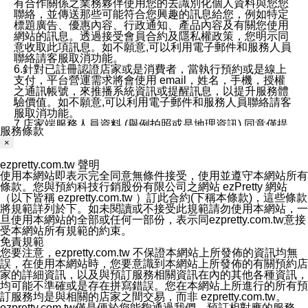
有合作關係之業務夥伴使用您的去識別化個人資料與您您
聯絡，並傳送那些可能符合您興趣的訊息給您，例如特定
標題廣告、優惠內容、行政通知、產品內容及有關您使用
網站的訊息。透過接受會員合約及隱私權政策，您明示同
意收取此項訊息。如不願意,可以利用電子郵件和服務人員
聯絡請客服取消功能。
6.針對已註冊認證店家或是消費者，當執行預約或是線上
支付，平台營運需求將會使用 email，姓名，手機，授權
之通訊帳號，來推播系統資訊或提醒訊息，以提升服務體
驗價值。如不願意,可以利用電子郵件和服務人員聯絡請客
服取消功能。
7.店家端服務人員資料 (舉例拍照或是地理資訊) 同意僅提
服務條款
供所屬店家管理人員可以使用消費者的作品集資料和員工
×
打卡個人圖像行為。本公司及ezPretty平台不會做任何使
用。
ezpretty.com.tw 聲明
三、本公司對您個人資料的揭露
使用本網站即表示完全同意無條件接受，使用並遵守本網站所有
1.基於現有服務平台的監管環境，預約科技保證不會揭露
條款。您與預約科技行銷股份有限公司之網站 ezPretty 網站
任何店家的營運資訊，且預約科技和店家均不能洩露消費
（以下皆稱 ezpretty.com.tw ）訂此合約(下稱本條款)，這些條款
者的個人資料。然而，在某些情況下，本公司可能會因受
將規範詳列於下。如未閱讀或不接受此規範請勿使用本網站，一
政府要求或法律規定，而被迫向政府或第三方提供資料。
旦使用本網站的全部或任何一部份，表示同ezpretty.com.tw意接
第三方也可能非法地攔截或存取傳輸的私人通訊，或會員
受本網站所有規範的約束。
可能濫用或誤用從本公司網站獲得的您的資料。因此，儘
免責規範
管本公司使用企業標準的保護措施來保護您的隱私，本公
您要注意，ezpretty.com.tw 不保證本網站上所發佈的資訊均無
司並未承諾您的個人識別資料或私人通訊將永遠保密。
誤，在使用本網站時，您要意識到本網站上所發佈的有關預約店
2.根據本公司的政策，本公司不會將涉及您的個人識別資
家的詳細資訊，以及與預訂服務相關資訊在內的其他各種資訊，
料出租或出售給第三方。
均可能不準確或是存在拼寫錯誤。您在本網站上所進行的所有預
3. 本公司、所屬集團、關係企業或與其合作行銷之第三方
訂服務均是與相關的店家之間交易，而非 ezpretty.com.tw。
業務合作公司會在您同意之情形下，始得利用您的個人資
ezpretty.com.tw僅是便於您能夠通過我們，預訂相對應的服務。