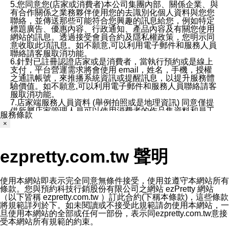
5.您同意您(店家或消費者)本公司集團內部、關係企業、與
有合作關係之業務夥伴使用您的去識別化個人資料與您您
聯絡，並傳送那些可能符合您興趣的訊息給您，例如特定
標題廣告、優惠內容、行政通知、產品內容及有關您使用
網站的訊息。透過接受會員合約及隱私權政策，您明示同
意收取此項訊息。如不願意,可以利用電子郵件和服務人員
聯絡請客服取消功能。
6.針對已註冊認證店家或是消費者，當執行預約或是線上
支付，平台營運需求將會使用 email，姓名，手機，授權
之通訊帳號，來推播系統資訊或提醒訊息，以提升服務體
驗價值。如不願意,可以利用電子郵件和服務人員聯絡請客
服取消功能。
7.店家端服務人員資料 (舉例拍照或是地理資訊) 同意僅提
供所屬店家管理人員可以使用消費者的作品集資料和員工
服務條款
打卡個人圖像行為。本公司及ezPretty平台不會做任何使
×
用。
三、本公司對您個人資料的揭露
1.基於現有服務平台的監管環境，預約科技保證不會揭露
ezpretty.com.tw 聲明
任何店家的營運資訊，且預約科技和店家均不能洩露消費
者的個人資料。然而，在某些情況下，本公司可能會因受
政府要求或法律規定，而被迫向政府或第三方提供資料。
第三方也可能非法地攔截或存取傳輸的私人通訊，或會員
使用本網站即表示完全同意無條件接受，使用並遵守本網站所有
可能濫用或誤用從本公司網站獲得的您的資料。因此，儘
條款。您與預約科技行銷股份有限公司之網站 ezPretty 網站
管本公司使用企業標準的保護措施來保護您的隱私，本公
（以下皆稱 ezpretty.com.tw ）訂此合約(下稱本條款)，這些條款
司並未承諾您的個人識別資料或私人通訊將永遠保密。
將規範詳列於下。如未閱讀或不接受此規範請勿使用本網站，一
2.根據本公司的政策，本公司不會將涉及您的個人識別資
旦使用本網站的全部或任何一部份，表示同ezpretty.com.tw意接
料出租或出售給第三方。
受本網站所有規範的約束。
3. 本公司、所屬集團、關係企業或與其合作行銷之第三方