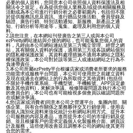
必要的個人資料，您同意本公司依照個人資料保護法及相
關法令之規定，在為提供您個人業務及/或提供相關服務及
活動或為本公司進行行銷分析之必要範圍內，包括但不限
於提供服務訊息及資訊、進行贈品兌換活動、會員登錄及
驗證、廣告行銷、特別活動通知、新服務、新產品之通
知、行銷分析等用途等，蒐集、處理及利用您的個人資
料。
2.請您注意，在本網站刊登廣告之第三人或與本公司
ezPretty網站連結與介接的網站，也可能蒐集您個人的資
料，凡經由本公司網站連結至第三方獨立管理、經營之網
站，其有關個人資料的保護，適用第三方或各該網站個別
的隱私權保護政策，其資料處理措施不適用本網站之隱私
權保護政策，本公司對於該等第三人或連結網站之行為不
負連帶責任。
3.本公司所屬ezPretty平台根據店家或消費者所要求的服務
功能需求或服務平台問題，本公司可使用您之前建立資料
及現在或過去在網站上的行為所取得之其他資料 (包括但
不限於手機作業系統、手機型號、手機帳號、APP設定參
數及其他資料)，來解決爭議、檢修障礙問題及執行本公司
的會員合約，本公司也有可能檢視多個會員以確認問題所
在或解決爭議。
4.您(店家或消費者)同意本公司之營運平台、集團內部、關
係企業、與有合作關係之業務夥伴交叉行銷使用，使用去
除個人識別化資料來強化統計分析網站利用方式、提升本
公司服務的內容及產品，進而提升本公司的市場行銷及促
銷、並且根據客戶的需求定義個人化製服務介面、網頁設
計及服務，這些使用改善並且調整本公司的網站使其更符
合您的需求。