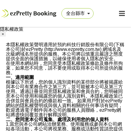
隱私權政策
×
本隱私權政策聲明適用於預約科技行銷股份有限公司(下稱
本公司)於ezPretty (http://www.ezpretty.com.tw) 網域名及
次級網域名所提供的服務。本公司將以慎重且嚴謹之態度
提供全面的保護措施，以確保使用者個人隱私的安全。
在使用本網站時，您同意受本隱私權政策條款及條件所拘
束，如果您不同意，請不要使用或取得本公司所提供的服
務。
一、適用範圍
根據以下所述，您的個人識別資料的某些部分將被揭露給
與本公司有業務合作之第三方，並可能被本公司及第三方
使用。通過註冊並同意隱私權政策和會員合約，您明確同
意本公司使用和揭露您的個人識別資料。本隱私權政策已
合併並與會員合約的條款相一致。 如果用戶對於ezPretty
網站的隱私權聲明或與個人資料相關的任何事項有疑問，
歡迎透過電子郵件與本公司的服務人員聯絡，ezPretty網
站將盡快回覆並進行解釋說明。
二、您同意本公司蒐集、處理及利用您的個人資料
1.當您與本公司網站洽辦業務、使用服務或參與本公司網
站各項活動，本公司將視業務、服務或活動性質請您提供