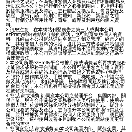
關法令之規定，在為提供您個人業務及/或提供相關服務及
活動或為本公司進行行銷分析之必要範圍內，包括但不限
於提供服務訊息及資訊、進行贈品兌換活動、會員登錄及
驗證、廣告行銷、特別活動通知、新服務、新產品之通
知、行銷分析等用途等，蒐集、處理及利用您的個人資
料。
2.請您注意，在本網站刊登廣告之第三人或與本公司
ezPretty網站連結與介接的網站，也可能蒐集您個人的資
料，凡經由本公司網站連結至第三方獨立管理、經營之網
站，其有關個人資料的保護，適用第三方或各該網站個別
的隱私權保護政策，其資料處理措施不適用本網站之隱私
權保護政策，本公司對於該等第三人或連結網站之行為不
負連帶責任。
3.本公司所屬ezPretty平台根據店家或消費者所要求的服務
功能需求或服務平台問題，本公司可使用您之前建立資料
及現在或過去在網站上的行為所取得之其他資料 (包括但
不限於手機作業系統、手機型號、手機帳號、APP設定參
數及其他資料)，來解決爭議、檢修障礙問題及執行本公司
的會員合約，本公司也有可能檢視多個會員以確認問題所
在或解決爭議。
4.您(店家或消費者)同意本公司之營運平台、集團內部、關
係企業、與有合作關係之業務夥伴交叉行銷使用，使用去
除個人識別化資料來強化統計分析網站利用方式、提升本
公司服務的內容及產品，進而提升本公司的市場行銷及促
銷、並且根據客戶的需求定義個人化製服務介面、網頁設
計及服務，這些使用改善並且調整本公司的網站使其更符
合您的需求。
5.您同意您(店家或消費者)本公司集團內部、關係企業、與