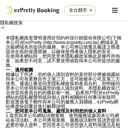
隱私權政策
×
本隱私權政策聲明適用於預約科技行銷股份有限公司(下稱
本公司)於ezPretty (http://www.ezpretty.com.tw) 網域名及
次級網域名所提供的服務。本公司將以慎重且嚴謹之態度
提供全面的保護措施，以確保使用者個人隱私的安全。
在使用本網站時，您同意受本隱私權政策條款及條件所拘
束，如果您不同意，請不要使用或取得本公司所提供的服
務。
一、適用範圍
根據以下所述，您的個人識別資料的某些部分將被揭露給
與本公司有業務合作之第三方，並可能被本公司及第三方
使用。通過註冊並同意隱私權政策和會員合約，您明確同
意本公司使用和揭露您的個人識別資料。本隱私權政策已
合併並與會員合約的條款相一致。 如果用戶對於ezPretty
網站的隱私權聲明或與個人資料相關的任何事項有疑問，
歡迎透過電子郵件與本公司的服務人員聯絡，ezPretty網
站將盡快回覆並進行解釋說明。
二、您同意本公司蒐集、處理及利用您的個人資料
1.當您與本公司網站洽辦業務、使用服務或參與本公司網
站各項活動，本公司將視業務、服務或活動性質請您提供
必要的個人資料，您同意本公司依照個人資料保護法及相