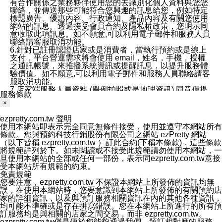
有合作關係之業務夥伴使用您的去識別化個人資料與您您
聯絡，並傳送那些可能符合您興趣的訊息給您，例如特定
標題廣告、優惠內容、行政通知、產品內容及有關您使用
網站的訊息。透過接受會員合約及隱私權政策，您明示同
意收取此項訊息。如不願意,可以利用電子郵件和服務人員
聯絡請客服取消功能。
6.針對已註冊認證店家或是消費者，當執行預約或是線上
支付，平台營運需求將會使用 email，姓名，手機，授權
之通訊帳號，來推播系統資訊或提醒訊息，以提升服務體
驗價值。如不願意,可以利用電子郵件和服務人員聯絡請客
服取消功能。
7.店家端服務人員資料 (舉例拍照或是地理資訊) 同意僅提
服務條款
供所屬店家管理人員可以使用消費者的作品集資料和員工
×
打卡個人圖像行為。本公司及ezPretty平台不會做任何使
用。
ezpretty.com.tw 聲明
三、本公司對您個人資料的揭露
使用本網站即表示完全同意無條件接受，使用並遵守本網站所有
1.基於現有服務平台的監管環境，預約科技保證不會揭露
條款。您與預約科技行銷股份有限公司之網站 ezPretty 網站
任何店家的營運資訊，且預約科技和店家均不能洩露消費
（以下皆稱 ezpretty.com.tw ）訂此合約(下稱本條款)，這些條款
者的個人資料。然而，在某些情況下，本公司可能會因受
將規範詳列於下。如未閱讀或不接受此規範請勿使用本網站，一
政府要求或法律規定，而被迫向政府或第三方提供資料。
旦使用本網站的全部或任何一部份，表示同ezpretty.com.tw意接
第三方也可能非法地攔截或存取傳輸的私人通訊，或會員
受本網站所有規範的約束。
可能濫用或誤用從本公司網站獲得的您的資料。因此，儘
免責規範
管本公司使用企業標準的保護措施來保護您的隱私，本公
您要注意，ezpretty.com.tw 不保證本網站上所發佈的資訊均無
司並未承諾您的個人識別資料或私人通訊將永遠保密。
誤，在使用本網站時，您要意識到本網站上所發佈的有關預約店
2.根據本公司的政策，本公司不會將涉及您的個人識別資
家的詳細資訊，以及與預訂服務相關資訊在內的其他各種資訊，
料出租或出售給第三方。
均可能不準確或是存在拼寫錯誤。您在本網站上所進行的所有預
3. 本公司、所屬集團、關係企業或與其合作行銷之第三方
訂服務均是與相關的店家之間交易，而非 ezpretty.com.tw。
業務合作公司會在您同意之情形下，始得利用您的個人資
ezpretty.com.tw僅是便於您能夠通過我們，預訂相對應的服務。