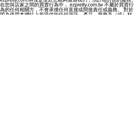
料於行銷活動資訊、商品訊息或新服務等相關行銷，且於
在您與店家之間的買賣行為中， ezpretty.com.tw 不屬於買賣行
首次行銷時，將提供您表示拒絕行銷之方式，本公司不會
為的任何相關方，不會承擔任何直接或間接責任或義務。 對於
向您索取相關費用。如您拒絕接受行銷服務或嗣後欲拒絕
因為使用本網站上所提供的任何資訊、產品、服務及（或）材
時，均可隨時通知本公司，本公司、所屬集團、關係企業
料，而產生或導致的任何損失或損害，ezpretty.com.tw 及其管
或與其合作行銷之第三方業務合作公司或第三方業務合作
理人員、員工或代表人均對此不承擔任何責任。 儘管
公司將立即停止利用您的個人資料行銷。
ezpretty.com.tw 已經盡了適當努力確保本網站上所列的服務符
四、個人資料利用之期間、地區、對象及方式如下
合合理的標準，仍不得將本網站內所列出的任何服務視為
1.期間：您同意於本公司存續期間或依法令之資料保存期
ezpretty.com.tw 推薦的服務，或是認為其代表該服務將會適用
間內，以及您的個人資料蒐集之目的消失或期限屆滿時，
於該用戶。如果該服務不適用於您，ezpretty.com.tw 將對此不
本公司得繼續保存、處理或利用您的個人資料。
承擔任何責任。
2.地區：就中華民國領域內。
網站使用者的守法義務及承諾
3.對象：本公司所屬公司(本公司)及其分公司、本公司之關
本條款構成您與 ezPretty 間之有效契約。 本條款中如有一部無
係企業、其他與本公司有業務往來或合作之機構。
效時，不影響其他條款之效力。 本條款如有未盡之處，雙方均
4.方式：以電話、簡訊、電子郵件、紙本或其他合於當時
應依誠實信用、平等互惠原則，共商解決之道。
科技之適當方式作個人資料之利用，(包括任何依法得利用
年齡和責任
之方式，但不限於使用於本網站或與外部合作之行銷)並於
你向 ezpretty.com.tw您確認您已經達到使用本網站的合法年
法令容許之範圍內，為行銷建檔、揭露、轉介或交互運用
齡。可以針對您在使用本網站時產生的任何責任，形成有約束力
予本公司及其合作對象。
的法律責任。您理解使用本網站時及他人使用您的登錄資訊使用
五、個人資料之類別
本網站時所產生的交易責任。
本聲明所指之個人資料類別如下:
網站連結
1.您提供之資料，包括您的姓名、性別、連絡方式(包括但
本網站可能包含有通往ezpretty.com.tw以外的其他方所運營網站
不限於電話、E-MAIL及地址等)、服務單位、職稱、為完
的超連結。此類超連結僅提供用於參考。此類網站不是由
成收款或付款所需之資料、IＰ位址、及其他得以直接或間
ezpretty.com.tw 控制，我們對其內容不承擔任何責任。在本網
接識別使用者身分之個人資料，及執行職務或業務之必要
站上加入通往此類網站的超連結，並非暗示我們贊同此類網站上
範圍內所需蒐集、處理及利用的個人資料。
的材料或是與其經營人之間存在任何聯繫。
2.為提升服務品質，本公司會依照所提供服務之性質，記
智慧財產權聲明
錄使用者的IP位址、以及在本公司內的瀏覽活動(例如，使
本網站上的所有資訊、內容、圖片、文字、聲音、圖像22、按
用者所使用的軟硬體、所點選的網頁)等資料，但是這些資
鈕、商標、服務標章及商品名稱均受中華民國國家法律及國際條