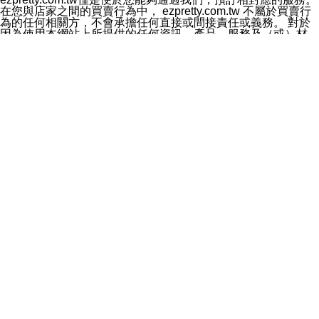
料於行銷活動資訊、商品訊息或新服務等相關行銷，且於
在您與店家之間的買賣行為中， ezpretty.com.tw 不屬於買賣行
首次行銷時，將提供您表示拒絕行銷之方式，本公司不會
為的任何相關方，不會承擔任何直接或間接責任或義務。 對於
向您索取相關費用。如您拒絕接受行銷服務或嗣後欲拒絕
因為使用本網站上所提供的任何資訊、產品、服務及（或）材
時，均可隨時通知本公司，本公司、所屬集團、關係企業
料，而產生或導致的任何損失或損害，ezpretty.com.tw 及其管
或與其合作行銷之第三方業務合作公司或第三方業務合作
理人員、員工或代表人均對此不承擔任何責任。 儘管
公司將立即停止利用您的個人資料行銷。
ezpretty.com.tw 已經盡了適當努力確保本網站上所列的服務符
四、個人資料利用之期間、地區、對象及方式如下
合合理的標準，仍不得將本網站內所列出的任何服務視為
1.期間：您同意於本公司存續期間或依法令之資料保存期
ezpretty.com.tw 推薦的服務，或是認為其代表該服務將會適用
間內，以及您的個人資料蒐集之目的消失或期限屆滿時，
於該用戶。如果該服務不適用於您，ezpretty.com.tw 將對此不
本公司得繼續保存、處理或利用您的個人資料。
承擔任何責任。
2.地區：就中華民國領域內。
網站使用者的守法義務及承諾
3.對象：本公司所屬公司(本公司)及其分公司、本公司之關
本條款構成您與 ezPretty 間之有效契約。 本條款中如有一部無
係企業、其他與本公司有業務往來或合作之機構。
效時，不影響其他條款之效力。 本條款如有未盡之處，雙方均
4.方式：以電話、簡訊、電子郵件、紙本或其他合於當時
應依誠實信用、平等互惠原則，共商解決之道。
科技之適當方式作個人資料之利用，(包括任何依法得利用
年齡和責任
之方式，但不限於使用於本網站或與外部合作之行銷)並於
你向 ezpretty.com.tw您確認您已經達到使用本網站的合法年
法令容許之範圍內，為行銷建檔、揭露、轉介或交互運用
齡。可以針對您在使用本網站時產生的任何責任，形成有約束力
予本公司及其合作對象。
的法律責任。您理解使用本網站時及他人使用您的登錄資訊使用
五、個人資料之類別
本網站時所產生的交易責任。
本聲明所指之個人資料類別如下:
網站連結
1.您提供之資料，包括您的姓名、性別、連絡方式(包括但
本網站可能包含有通往ezpretty.com.tw以外的其他方所運營網站
不限於電話、E-MAIL及地址等)、服務單位、職稱、為完
的超連結。此類超連結僅提供用於參考。此類網站不是由
成收款或付款所需之資料、IＰ位址、及其他得以直接或間
ezpretty.com.tw 控制，我們對其內容不承擔任何責任。在本網
接識別使用者身分之個人資料，及執行職務或業務之必要
站上加入通往此類網站的超連結，並非暗示我們贊同此類網站上
範圍內所需蒐集、處理及利用的個人資料。
的材料或是與其經營人之間存在任何聯繫。
2.為提升服務品質，本公司會依照所提供服務之性質，記
智慧財產權聲明
錄使用者的IP位址、以及在本公司內的瀏覽活動(例如，使
本網站上的所有資訊、內容、圖片、文字、聲音、圖像22、按
用者所使用的軟硬體、所點選的網頁)等資料，但是這些資
鈕、商標、服務標章及商品名稱均受中華民國國家法律及國際條