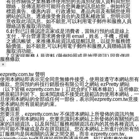
有合作關係之業務夥伴使用您的去識別化個人資料與您您
聯絡，並傳送那些可能符合您興趣的訊息給您，例如特定
標題廣告、優惠內容、行政通知、產品內容及有關您使用
網站的訊息。透過接受會員合約及隱私權政策，您明示同
意收取此項訊息。如不願意,可以利用電子郵件和服務人員
聯絡請客服取消功能。
6.針對已註冊認證店家或是消費者，當執行預約或是線上
支付，平台營運需求將會使用 email，姓名，手機，授權
之通訊帳號，來推播系統資訊或提醒訊息，以提升服務體
驗價值。如不願意,可以利用電子郵件和服務人員聯絡請客
服取消功能。
7.店家端服務人員資料 (舉例拍照或是地理資訊) 同意僅提
服務條款
供所屬店家管理人員可以使用消費者的作品集資料和員工
×
打卡個人圖像行為。本公司及ezPretty平台不會做任何使
用。
ezpretty.com.tw 聲明
三、本公司對您個人資料的揭露
使用本網站即表示完全同意無條件接受，使用並遵守本網站所有
1.基於現有服務平台的監管環境，預約科技保證不會揭露
條款。您與預約科技行銷股份有限公司之網站 ezPretty 網站
任何店家的營運資訊，且預約科技和店家均不能洩露消費
（以下皆稱 ezpretty.com.tw ）訂此合約(下稱本條款)，這些條款
者的個人資料。然而，在某些情況下，本公司可能會因受
將規範詳列於下。如未閱讀或不接受此規範請勿使用本網站，一
政府要求或法律規定，而被迫向政府或第三方提供資料。
旦使用本網站的全部或任何一部份，表示同ezpretty.com.tw意接
第三方也可能非法地攔截或存取傳輸的私人通訊，或會員
受本網站所有規範的約束。
可能濫用或誤用從本公司網站獲得的您的資料。因此，儘
免責規範
管本公司使用企業標準的保護措施來保護您的隱私，本公
您要注意，ezpretty.com.tw 不保證本網站上所發佈的資訊均無
司並未承諾您的個人識別資料或私人通訊將永遠保密。
誤，在使用本網站時，您要意識到本網站上所發佈的有關預約店
2.根據本公司的政策，本公司不會將涉及您的個人識別資
家的詳細資訊，以及與預訂服務相關資訊在內的其他各種資訊，
料出租或出售給第三方。
均可能不準確或是存在拼寫錯誤。您在本網站上所進行的所有預
3. 本公司、所屬集團、關係企業或與其合作行銷之第三方
訂服務均是與相關的店家之間交易，而非 ezpretty.com.tw。
業務合作公司會在您同意之情形下，始得利用您的個人資
ezpretty.com.tw僅是便於您能夠通過我們，預訂相對應的服務。