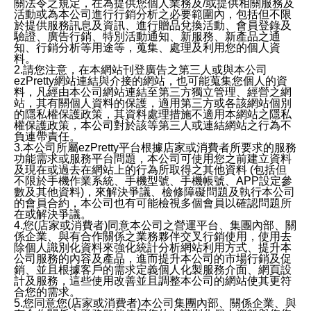
關法令之規定，在為提供您個人業務及/或提供相關服務及
活動或為本公司進行行銷分析之必要範圍內，包括但不限
於提供服務訊息及資訊、進行贈品兌換活動、會員登錄及
驗證、廣告行銷、特別活動通知、新服務、新產品之通
知、行銷分析等用途等，蒐集、處理及利用您的個人資
料。
2.請您注意，在本網站刊登廣告之第三人或與本公司
ezPretty網站連結與介接的網站，也可能蒐集您個人的資
料，凡經由本公司網站連結至第三方獨立管理、經營之網
站，其有關個人資料的保護，適用第三方或各該網站個別
的隱私權保護政策，其資料處理措施不適用本網站之隱私
權保護政策，本公司對於該等第三人或連結網站之行為不
負連帶責任。
3.本公司所屬ezPretty平台根據店家或消費者所要求的服務
功能需求或服務平台問題，本公司可使用您之前建立資料
及現在或過去在網站上的行為所取得之其他資料 (包括但
不限於手機作業系統、手機型號、手機帳號、APP設定參
數及其他資料)，來解決爭議、檢修障礙問題及執行本公司
的會員合約，本公司也有可能檢視多個會員以確認問題所
在或解決爭議。
4.您(店家或消費者)同意本公司之營運平台、集團內部、關
係企業、與有合作關係之業務夥伴交叉行銷使用，使用去
除個人識別化資料來強化統計分析網站利用方式、提升本
公司服務的內容及產品，進而提升本公司的市場行銷及促
銷、並且根據客戶的需求定義個人化製服務介面、網頁設
計及服務，這些使用改善並且調整本公司的網站使其更符
合您的需求。
5.您同意您(店家或消費者)本公司集團內部、關係企業、與