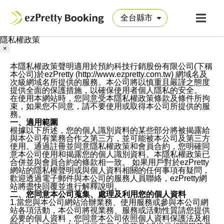
隱私權政策
×
本隱私權政策聲明適用於預約科技行銷股份有限公司(下稱
本公司)於ezPretty (http://www.ezpretty.com.tw) 網域名及
次級網域名所提供的服務。本公司將以慎重且嚴謹之態度
提供全面的保護措施，以確保使用者個人隱私的安全。
在使用本網站時，您同意受本隱私權政策條款及條件所拘
束，如果您不同意，請不要使用或取得本公司所提供的服
務。
一、適用範圍
根據以下所述，您的個人識別資料的某些部分將被揭露給
與本公司有業務合作之第三方，並可能被本公司及第三方
使用。通過註冊並同意隱私權政策和會員合約，您明確同
意本公司使用和揭露您的個人識別資料。本隱私權政策已
合併並與會員合約的條款相一致。 如果用戶對於ezPretty
網站的隱私權聲明或與個人資料相關的任何事項有疑問，
歡迎透過電子郵件與本公司的服務人員聯絡，ezPretty網
站將盡快回覆並進行解釋說明。
二、您同意本公司蒐集、處理及利用您的個人資料
1.當您與本公司網站洽辦業務、使用服務或參與本公司網
站各項活動，本公司將視業務、服務或活動性質請您提供
必要的個人資料，您同意本公司依照個人資料保護法及相