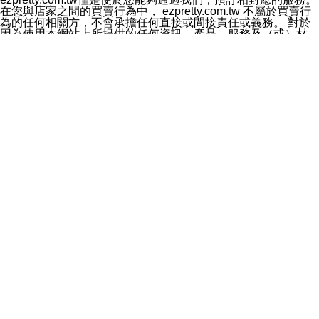
料於行銷活動資訊、商品訊息或新服務等相關行銷，且於
在您與店家之間的買賣行為中， ezpretty.com.tw 不屬於買賣行
首次行銷時，將提供您表示拒絕行銷之方式，本公司不會
為的任何相關方，不會承擔任何直接或間接責任或義務。 對於
向您索取相關費用。如您拒絕接受行銷服務或嗣後欲拒絕
因為使用本網站上所提供的任何資訊、產品、服務及（或）材
時，均可隨時通知本公司，本公司、所屬集團、關係企業
料，而產生或導致的任何損失或損害，ezpretty.com.tw 及其管
或與其合作行銷之第三方業務合作公司或第三方業務合作
理人員、員工或代表人均對此不承擔任何責任。 儘管
公司將立即停止利用您的個人資料行銷。
ezpretty.com.tw 已經盡了適當努力確保本網站上所列的服務符
四、個人資料利用之期間、地區、對象及方式如下
合合理的標準，仍不得將本網站內所列出的任何服務視為
1.期間：您同意於本公司存續期間或依法令之資料保存期
ezpretty.com.tw 推薦的服務，或是認為其代表該服務將會適用
間內，以及您的個人資料蒐集之目的消失或期限屆滿時，
於該用戶。如果該服務不適用於您，ezpretty.com.tw 將對此不
本公司得繼續保存、處理或利用您的個人資料。
承擔任何責任。
2.地區：就中華民國領域內。
網站使用者的守法義務及承諾
3.對象：本公司所屬公司(本公司)及其分公司、本公司之關
本條款構成您與 ezPretty 間之有效契約。 本條款中如有一部無
係企業、其他與本公司有業務往來或合作之機構。
效時，不影響其他條款之效力。 本條款如有未盡之處，雙方均
4.方式：以電話、簡訊、電子郵件、紙本或其他合於當時
應依誠實信用、平等互惠原則，共商解決之道。
科技之適當方式作個人資料之利用，(包括任何依法得利用
年齡和責任
之方式，但不限於使用於本網站或與外部合作之行銷)並於
你向 ezpretty.com.tw您確認您已經達到使用本網站的合法年
法令容許之範圍內，為行銷建檔、揭露、轉介或交互運用
齡。可以針對您在使用本網站時產生的任何責任，形成有約束力
予本公司及其合作對象。
的法律責任。您理解使用本網站時及他人使用您的登錄資訊使用
五、個人資料之類別
本網站時所產生的交易責任。
本聲明所指之個人資料類別如下:
網站連結
1.您提供之資料，包括您的姓名、性別、連絡方式(包括但
本網站可能包含有通往ezpretty.com.tw以外的其他方所運營網站
不限於電話、E-MAIL及地址等)、服務單位、職稱、為完
的超連結。此類超連結僅提供用於參考。此類網站不是由
成收款或付款所需之資料、IＰ位址、及其他得以直接或間
ezpretty.com.tw 控制，我們對其內容不承擔任何責任。在本網
接識別使用者身分之個人資料，及執行職務或業務之必要
站上加入通往此類網站的超連結，並非暗示我們贊同此類網站上
範圍內所需蒐集、處理及利用的個人資料。
的材料或是與其經營人之間存在任何聯繫。
2.為提升服務品質，本公司會依照所提供服務之性質，記
智慧財產權聲明
錄使用者的IP位址、以及在本公司內的瀏覽活動(例如，使
本網站上的所有資訊、內容、圖片、文字、聲音、圖像22、按
用者所使用的軟硬體、所點選的網頁)等資料，但是這些資
鈕、商標、服務標章及商品名稱均受中華民國國家法律及國際條