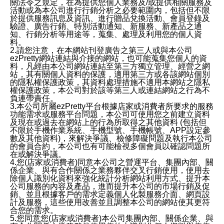
關法令之規定，在為提供您個人業務及/或提供相關服務及
活動或為本公司進行行銷分析之必要範圍內，包括但不限
於提供服務訊息及資訊、進行贈品兌換活動、會員登錄及
驗證、廣告行銷、特別活動通知、新服務、新產品之通
知、行銷分析等用途等，蒐集、處理及利用您的個人資
料。
2.請您注意，在本網站刊登廣告之第三人或與本公司
ezPretty網站連結與介接的網站，也可能蒐集您個人的資
料，凡經由本公司網站連結至第三方獨立管理、經營之網
站，其有關個人資料的保護，適用第三方或各該網站個別
的隱私權保護政策，其資料處理措施不適用本網站之隱私
權保護政策，本公司對於該等第三人或連結網站之行為不
負連帶責任。
3.本公司所屬ezPretty平台根據店家或消費者所要求的服務
功能需求或服務平台問題，本公司可使用您之前建立資料
及現在或過去在網站上的行為所取得之其他資料 (包括但
不限於手機作業系統、手機型號、手機帳號、APP設定參
數及其他資料)，來解決爭議、檢修障礙問題及執行本公司
的會員合約，本公司也有可能檢視多個會員以確認問題所
在或解決爭議。
4.您(店家或消費者)同意本公司之營運平台、集團內部、關
係企業、與有合作關係之業務夥伴交叉行銷使用，使用去
除個人識別化資料來強化統計分析網站利用方式、提升本
公司服務的內容及產品，進而提升本公司的市場行銷及促
銷、並且根據客戶的需求定義個人化製服務介面、網頁設
計及服務，這些使用改善並且調整本公司的網站使其更符
合您的需求。
5.您同意您(店家或消費者)本公司集團內部、關係企業、與