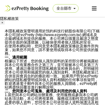
隱私權政策
×
本隱私權政策聲明適用於預約科技行銷股份有限公司(下稱
本公司)於ezPretty (http://www.ezpretty.com.tw) 網域名及
次級網域名所提供的服務。本公司將以慎重且嚴謹之態度
提供全面的保護措施，以確保使用者個人隱私的安全。
在使用本網站時，您同意受本隱私權政策條款及條件所拘
束，如果您不同意，請不要使用或取得本公司所提供的服
務。
一、適用範圍
根據以下所述，您的個人識別資料的某些部分將被揭露給
與本公司有業務合作之第三方，並可能被本公司及第三方
使用。通過註冊並同意隱私權政策和會員合約，您明確同
意本公司使用和揭露您的個人識別資料。本隱私權政策已
合併並與會員合約的條款相一致。 如果用戶對於ezPretty
網站的隱私權聲明或與個人資料相關的任何事項有疑問，
歡迎透過電子郵件與本公司的服務人員聯絡，ezPretty網
站將盡快回覆並進行解釋說明。
二、您同意本公司蒐集、處理及利用您的個人資料
1.當您與本公司網站洽辦業務、使用服務或參與本公司網
站各項活動，本公司將視業務、服務或活動性質請您提供
必要的個人資料，您同意本公司依照個人資料保護法及相