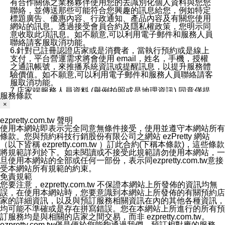
有合作關係之業務夥伴使用您的去識別化個人資料與您您
聯絡，並傳送那些可能符合您興趣的訊息給您，例如特定
標題廣告、優惠內容、行政通知、產品內容及有關您使用
網站的訊息。透過接受會員合約及隱私權政策，您明示同
意收取此項訊息。如不願意,可以利用電子郵件和服務人員
聯絡請客服取消功能。
6.針對已註冊認證店家或是消費者，當執行預約或是線上
支付，平台營運需求將會使用 email，姓名，手機，授權
之通訊帳號，來推播系統資訊或提醒訊息，以提升服務體
驗價值。如不願意,可以利用電子郵件和服務人員聯絡請客
服取消功能。
7.店家端服務人員資料 (舉例拍照或是地理資訊) 同意僅提
服務條款
供所屬店家管理人員可以使用消費者的作品集資料和員工
×
打卡個人圖像行為。本公司及ezPretty平台不會做任何使
用。
ezpretty.com.tw 聲明
三、本公司對您個人資料的揭露
使用本網站即表示完全同意無條件接受，使用並遵守本網站所有
1.基於現有服務平台的監管環境，預約科技保證不會揭露
條款。您與預約科技行銷股份有限公司之網站 ezPretty 網站
任何店家的營運資訊，且預約科技和店家均不能洩露消費
（以下皆稱 ezpretty.com.tw ）訂此合約(下稱本條款)，這些條款
者的個人資料。然而，在某些情況下，本公司可能會因受
將規範詳列於下。如未閱讀或不接受此規範請勿使用本網站，一
政府要求或法律規定，而被迫向政府或第三方提供資料。
旦使用本網站的全部或任何一部份，表示同ezpretty.com.tw意接
第三方也可能非法地攔截或存取傳輸的私人通訊，或會員
受本網站所有規範的約束。
可能濫用或誤用從本公司網站獲得的您的資料。因此，儘
免責規範
管本公司使用企業標準的保護措施來保護您的隱私，本公
您要注意，ezpretty.com.tw 不保證本網站上所發佈的資訊均無
司並未承諾您的個人識別資料或私人通訊將永遠保密。
誤，在使用本網站時，您要意識到本網站上所發佈的有關預約店
2.根據本公司的政策，本公司不會將涉及您的個人識別資
家的詳細資訊，以及與預訂服務相關資訊在內的其他各種資訊，
料出租或出售給第三方。
均可能不準確或是存在拼寫錯誤。您在本網站上所進行的所有預
3. 本公司、所屬集團、關係企業或與其合作行銷之第三方
訂服務均是與相關的店家之間交易，而非 ezpretty.com.tw。
業務合作公司會在您同意之情形下，始得利用您的個人資
ezpretty.com.tw僅是便於您能夠通過我們，預訂相對應的服務。