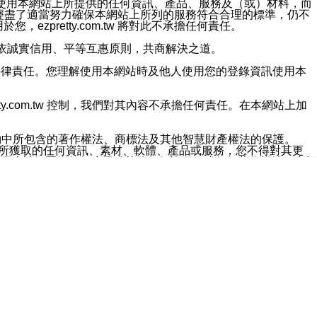
對於因為使用本網站上所提供的任何資訊、產品、服務及（或）材料，而
m.tw 已經盡了適當努力確保本網站上所列的服務符合合理的標準，仍不
ezpretty.com.tw 將對此不承擔任何責任。
均應依誠實信用、平等互惠原則，共商解決之道。
力的法律責任。您理解使用本網站時及他人使用您的登錄資訊使用本
ty.com.tw 控制，我們對其內容不承擔任何責任。在本網站上加
約中所包含的著作權法、商標法及其他智慧財產權法的保護。
網站上所獲取的任何資訊、素材、軟體、產品或服務，您不得對其更
不應被解釋為任何暗示或其他任何許可，或任何著作權法、商標
違反此規定，我們將追究其法律責任。
任何損失、責任及協力廠商的任何索賠或要求（包括律師費），將由
站而獲取到的資訊，而導致您遭受的任何風險或損失，將由您自
用本網站而造成的任何損失負責，同時，您會在此放棄有關此損失的所有及
伺服器不會發生缺陷，其中包括但不僅限於病毒或其他有害元素。對於
w 控制範圍的任何病毒感染、BUG、篡改、技術故障、錯誤、遺
有明示、暗示或法定及其他聲明、保證和條款均予以最大限度的排除，
定目的等。 ezpretty.com.tw 不能持續或在某階段
方便目的，其不應影響這些條款的範圍或意義，或是產生其他的
或任何協力廠商承擔任何責任。 在每次訪問網站時，您應檢查一下這