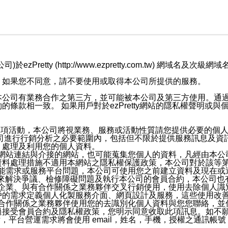
retty (http://www.ezpretty.com.tw) 網
，如果您不同意，請不要使用或取得本公司所提供的服務。
本公司有業務合作之第三方，並可能被本公司及第三方使用。通
條款相一致。 如果用戶對於ezPretty網站的隱私權聲明或
各項活動，本公司將視業務、服務或活動性質請您提供必要的個
公司進行行銷分析之必要範圍內，包括但不限於提供服務訊息及資
、處理及利用您的個人資料。
etty網站連結與介接的網站，也可能蒐集您個人的資料，凡經由
資料處理措施不適用本網站之隱私權保護政策，本公司對於該等
服務功能需求或服務平台問題，本公司可使用您之前建立資料及現在
，來解決爭議、檢修障礙問題及執行本公司的會員合約，本公司
關係企業、與有合作關係之業務夥伴交叉行銷使用，使用去除個人
戶的需求定義個人化製服務介面、網頁設計及服務，這些使用改
與有合作關係之業務夥伴使用您的去識別化個人資料與您您聯絡，
接受會員合約及隱私權政策，您明示同意收取此項訊息。如不願
，平台營運需求將會使用 email，姓名，手機，授權之通訊