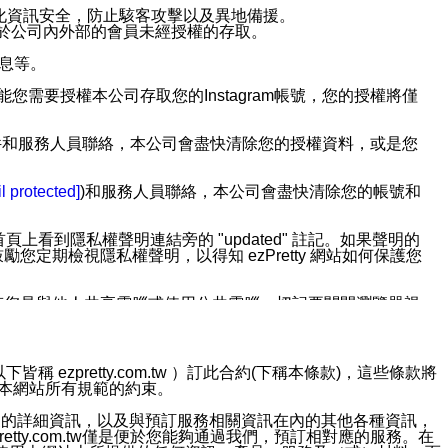
強化資訊安全，防止駭客攻擊以及異地備援。
免於公司內外部的會員未經授權的存取。
訊息等。
用此功能您需要授權本公司存取您的Instagram帳號，您的授權將僅
透過電子郵件和服務人員聯絡，本公司會盡快清除您的授權資料，或是您
。
l protected]
)和服務人員聯絡，本公司會盡快清除您的帳號和
上看到隱私權聲明連結旁的 "updated" 註記。如果聲明的
期檢視隱私權聲明，以得知 ezPretty 網站如何保護您
若您是與他人共享電腦或使用公共電腦，切記要關閉瀏覽器視
依照該資料或電子郵件所指示之方法、說明或功能連結，隨時
ezpretty.com.tw ）訂此合約(下稱本條款)，這些條款將
接受本網站所有規範的約束。
者，將可收到通知型訊息。
約店家的詳細資訊，以及與預訂服務相關資訊在內的其他各種資訊，
etty.com.tw僅是便於您能夠通過我們，預訂相對應的服務。在