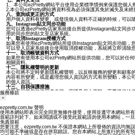
1、本公司ezPretty網站平台使用企業標準慣例來保護
2.本公司ezPretty網站將資料視為必須保護其免於滅
八、查詢或更正的方式
用戶個人資料有變更、或發現個人資料不正確的時候，可以隨時
九、Instagram貼文同步功能
您可以透過ezPretty店家系統後台所提供Instagram貼文同
用於同步您的貼文至店家系統。
十、取消Instagram授權方式
如果您有使用ezPretty網站所提供Instagram貼文同
可以登入店家系統後台使用取消授權功能，系統將立即清除您的
十一、取消帳號資料方式
如果您有使用本公司ezPretty網站所提供功能，您可以於任何
相關資料。
十二、隱私權聲明的更新
本公司將不定時更新隱私權聲明，以反映服務的變更和顧客的意見反
內容有所變更，或是處理您個人資訊的方式有所變動，本公司一
的個人資訊。
十三、自我保護措施
請妥善保管您的使用者名稱、密碼及個人資料，不要提供給
服務條款
窗，以防止他人讀取您的個人資料、信件或進入所機關管理
×
十四、傳送宣傳本站資訊或電子郵件之政策
您同意本公司網站，透過您所提供的郵件地址與您取得聯絡
ezpretty.com.tw 聲明
停止接收這些資料或電子郵件。
使用本網站即表示完全同意無條件接受，使用並遵守本網站所有條款。您與
十五、訊息通知
規範詳列於下。如未閱讀或不接受此規範請勿使用本網站，一旦使用本
本公司/本服務將以通知型訊息傳送重要訊息給您。即使未加
免責規範
本公司/本服務傳送之通知型訊息以對您有效且重要的訊息為
您要注意，ezpretty.com.tw 不保證本網站上所發佈
1.LINE 帳號設定的電話號碼與本公司/本服務所傳來的電話
均可能不準確或是存在拼寫錯誤。您在本網站上所進行的所有預訂服務均是與
2.該 LINE 帳號已在 LINE APP 設定中，同意接收通知型訊