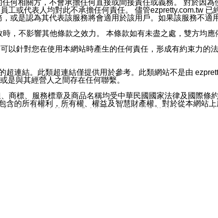
屬於買賣行為的任何相關方，不會承擔任何直接或間接責任或義務。 
人員、員工或代表人均對此不承擔任何責任。 儘管ezpretty.co
薦的服務，或是認為其代表該服務將會適用於該用戶。如果該服務不適用於您，
有一部無效時，不影響其他條款之效力。 本條款如有未盡之處，雙方
的合法年齡。可以針對您在使用本網站時產生的任何責任，形成有約束
官方帳號或認證官方帳號的通知型訊息。
網站的超連結。此類超連結僅提供用於參考。此類網站不是由 ezpret
或是與其經營人之間存在任何聯繫。
鈕、商標、服務標章及商品名稱均受中華民國國家法律及國際條
這些素材中所包含的所有權利，所有權、權益及智慧財產權。對於從本
或出售。除非本協議中明確指出，這些條款和條件中的任何內容
或任何協力廠商的業主權益中規定的任何權利的推斷結果。 如有任何人
其分公司、所屬機構、管理人員、代理人及其他合作夥伴和員工遭受的
構、管理人員、代理人及其他合作夥伴和員工不受損失。
依賴本網站上所提供的資訊、產品、服務或素材或通過使用本網
etty.com.tw提供電信及網路服務的提供商不會因您使用或不能使
etty.com.tw 不聲明、保證或承諾本網站或支持該網站的
影響本網站任何部分正常運行，且超出ezpretty.com.t
com.tw 不承擔任何責任。 在適用法律許可的最大範圍內，所
諾，其中包括但不僅限於其精確性、完整性或適銷性、品質或適用於特
些條款或是這些條款相關的權利。這些條款中使用的標題僅為了
款之內容及本網站上內容而不另行通知，同時，不對您、其他任何用戶