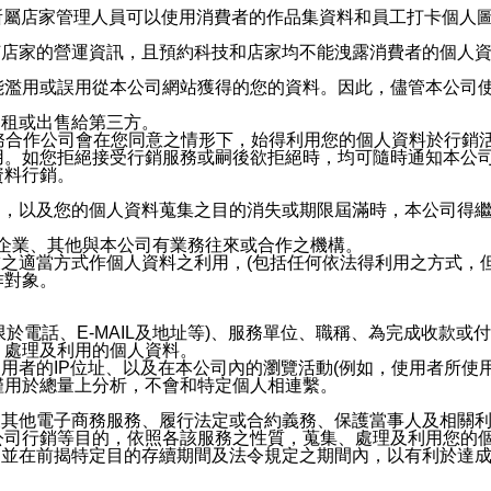
供所屬店家管理人員可以使用消費者的作品集資料和員工打卡個人圖像
何店家的營運資訊，且預約科技和店家均不能洩露消費者的個人
能濫用或誤用從本公司網站獲得的您的資料。因此，儘管本公司
出租或出售給第三方。
業務合作公司會在您同意之情形下，始得利用您的個人資料於行銷
用。如您拒絕接受行銷服務或嗣後欲拒絕時，均可隨時通知本公
資料行銷。
內，以及您的個人資料蒐集之目的消失或期限屆滿時，本公司得
係企業、其他與本公司有業務往來或合作之機構。
技之適當方式作個人資料之利用，(包括任何依法得利用之方式，
作對象。
限於電話、E-MAIL及地址等)、服務單位、職稱、為完成收款
、處理及利用的個人資料。
使用者的IP位址、以及在本公司內的瀏覽活動(例如，使用者所使
僅用於總量上分析，不會和特定個人相連繫。
及其他電子商務服務、履行法定或合約義務、保護當事人及相關
公司行銷等目的，依照各該服務之性質，蒐集、處理及利用您的
，並在前揭特定目的存續期間及法令規定之期間內，以有利於達成
。