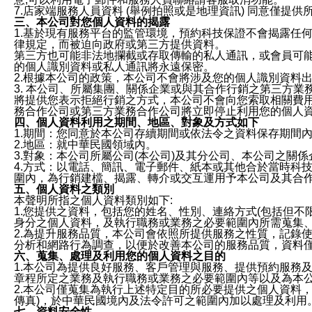
7.店家端服務人員資料 (舉例拍照或是地理資訊) 同意僅提
三、本公司對您個人資料的揭露
1.基於現有服務平台的監管環境，預約科技保證不會揭露任
律規定，而被迫向政府或第三方提供資料。
第三方也可能非法地攔截或存取傳輸的私人通訊，或會員可
的個人識別資料或私人通訊將永遠保密。
2.根據本公司的政策，本公司不會將涉及您的個人識別資料
3. 本公司、所屬集團、關係企業或與其合作行銷之第三方
將提供您表示拒絕行銷之方式，本公司不會向您索取相關費
務合作公司或第三方業務合作公司將立即停止利用您的個人
四、個人資料利用之期間、地區、對象及方式如下
1.期間：您同意於本公司存續期間或依法令之資料保存期間
2.地區：就中華民國領域內。
3.對象：本公司所屬公司(本公司)及其分公司、本公司之關
4.方式：以電話、簡訊、電子郵件、紙本或其他合於當時科
圍內，為行銷建檔、揭露、轉介或交互運用予本公司及其合
五、個人資料之類別
本聲明所指之個人資料類別如下:
1.您提供之資料，包括您的姓名、性別、連絡方式(包括但不
身分之個人資料，及執行職務或業務之必要範圍內所需蒐集
2.為提升服務品質，本公司會依照所提供服務之性質，記錄
分析和網路行為調查，以便於改善本公司的服務品質，資料
六、蒐集、處理及利用您的個人資料之目的
1.本公司為提供良好服務、客戶管理與服務、提供預約服務
章程所定之業務及執行職務或業務之必要範圍內等以及為本
2.本公司僅蒐集為執行上述特定目的所必要提供之個人資料
傳真)，於中華民國境內及法令許可之範圍內加以處理及利用
七、資料安全性