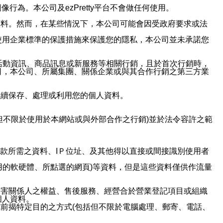
行為。本公司及ezPretty平台不會做任何使用。
資料。然而，在某些情況下，本公司可能會因受政府要求或法
使用企業標準的保護措施來保護您的隱私，本公司並未承諾您
活動資訊、商品訊息或新服務等相關行銷，且於首次行銷時，
司，本公司、所屬集團、關係企業或與其合作行銷之第三方業
繼續保存、處理或利用您的個人資料。
但不限於使用於本網站或與外部合作之行銷)並於法令容許之範
或付款所需之資料、IＰ位址、及其他得以直接或間接識別使用者
用的軟硬體、所點選的網頁)等資料，但是這些資料僅供作流量
利害關係人之權益、售後服務、經營合於營業登記項目或組織
個人資料。
前揭特定目的之方式(包括但不限於電腦處理、郵寄、電話、