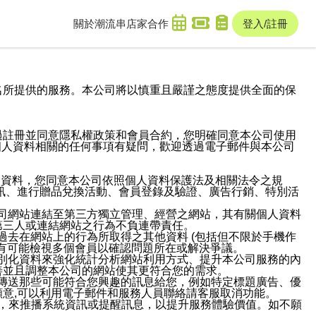
關於潮流串
店家合作
登入/註冊
域名及次級網域名所提供的服務。本公司將以慎重且嚴謹之態度提供全面的保
過註冊並同意隱私權政策和會員合約，您明確同意本公司使用
與個人資料相關的任何事項有疑問，歡迎透過電子郵件與本公司
人資料，您同意本公司依照個人資料保護法及相關法令之規
訊、進行贈品兌換活動、會員登錄及驗證、廣告行銷、特別活
本公司網站連結至第三方獨立管理、經營之網站，其有關個人資料
第三人或連結網站之行為不負連帶責任。
或過去在網站上的行為所取得之其他資料 (包括但不限於手機作
也有可能檢視多個會員以確認問題所在或解決爭議。
識別化資料來強化統計分析網站利用方式、提升本公司服務的內
善並且調整本公司的網站使其更符合您的需求。
並傳送那些可能符合您興趣的訊息給您，例如特定標題廣告、優
意,可以利用電子郵件和服務人員聯絡請客服取消功能。
帳號，來推播系統資訊或提醒訊息，以提升服務體驗價值。如不願