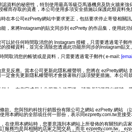
您個人辨認資料的秘密性，特別使用最高等級亞馬遜機房及防火牆來
失及未經授權而存取的資產，本公司使用多項安全措施以保護此類資料
在本公司ezPretty網站中要求更正，包括要求停止寄發相關
步功能，來將Instagram的貼文同步到 ezPretty 的作品集，使
步功能，您可以於任何時間取消您的 Instagram 授權，只需要
授權資料，並完全清除您透過此功能所同步的Instagram貼文
時間取消您的帳號或是資料，只需要透過電子郵件( e-mail:
[emai
應。當本公司更新此隱私權聲明，您將在 ezPretty網站 首頁
定會先更新隱私權聲明才會接著執行該項變更措施。本公司鼓勵您定
任何人。在您完成個人化服務之使用後，請務必記得登出帳號。
區。
並傳送或宣傳本網站各項服務之資料或電子郵件供您參考。您能
預約科技行銷股份有限公司之網站 ezPretty 網站 （以下皆稱 
網站的全部或任何一部份，表示同ezpretty.com.tw意
入本公司/本服務好友，您仍可接收到通知型訊息。
限，以廣告或其他目的的訊息皆不會被傳送。滿足以下三個條件
的資訊均無誤，在使用本網站時，您要意識到本網站上所發佈的有關預
號碼比對相符。
相關的店家之間交易，而非 ezpretty.com.tw。 ezpr
息。