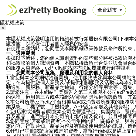
隱私權政策
×
本隱私權政策聲明適用於預約科技行銷股份有限公司(下稱本公司)於ezP
護措施，以確保使用者個人隱私的安全。
在使用本網站時，您同意受本隱私權政策條款及條件所拘束
一、適用範圍
根據以下所述，您的個人識別資料的某些部分將被揭露給與
和揭露您的個人識別資料。本隱私權政策已合併並與會員合約的
的服務人員聯絡，ezPretty網站將盡快回覆並進行解釋說明。
二、您同意本公司蒐集、處理及利用您的個人資料
1.當您與本公司網站洽辦業務、使用服務或參與本公司網站
定，在為提供您個人業務及/或提供相關服務及活動或為本
動通知、新服務、新產品之通知、行銷分析等用途等，蒐集
2.請您注意，在本網站刊登廣告之第三人或與本公司ezPr
的保護，適用第三方或各該網站個別的隱私權保護政策，其
3.本公司所屬ezPretty平台根據店家或消費者所要求的
業系統、手機型號、手機帳號、APP設定參數及其他資料)
4.您(店家或消費者)同意本公司之營運平台、集團內部、
容及產品，進而提升本公司的市場行銷及促銷、並且根據客
5.您同意您(店家或消費者)本公司集團內部、關係企業、
惠內容、行政通知、產品內容及有關您使用網站的訊息。透過
6.針對已註冊認證店家或是消費者，當執行預約或是線上支付
意,可以利用電子郵件和服務人員聯絡請客服取消功能。