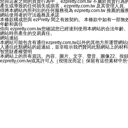
您與店家之間的買賣行為中， ezpretty.com.tw 不
3.LINE 帳號未封鎖傳送訊息之 LINE 官方帳號。
產生或導致的任何損失或損害，ezpretty.com.tw 及其管理
欲變更通知型訊息的設定，操作如下：
得將本網站內所列出的任何服務視為 ezpretty.com.tw 推
1.點選「主頁」＞「設定」
網站使用者的守法義務及承諾
2.點選「隱私設定」
本條款構成您與 ezPretty 間之有效契約。 本條款中如
3.點選「提供使用資料」
年齡和責任
4.點選「LINE通知型訊息」
你向 ezpretty.com.tw您確認您已經達到使用本網站
5.開關「接收LINE通知型訊息」
網站時所產生的交易責任。
❗️關閉「接收通知型訊息」後，將不會接收到來自任何企業
網站連結
本網站可能包含有通往ezpretty.com.tw以外的其他方所運營
入通往此類網站的超連結，並非暗示我們贊同此類網站上的材料
智慧財產權聲明
本網站上的所有資訊、內容、圖片、文字、聲音、圖像22、按
ezpretty.com.tw或其許可人（視情況而定）保留有
改、拷貝、傳播、發送、顯示、執行、複製、發佈、模仿、轉發
法或其他智慧財產權或 ezpretty.com.tw、其許可人
賠償
您同意因您使用本網站，而導致 ezpretty.com.tw、
您承擔賠償並保證 ezpretty.com.tw、其分公司、所屬機
免責聲明
您對本網站的所有使用均由您自擔風險。 因下載使用、參考或
己承擔全部責任。您同意 ezpretty.com.tw 及向ezpr
全部的索賠權利，無論是基於合約、侵權行為或其他依據。 ezpr
那些可損害或影響本網站管理、安全性、公正性和完整性，或是損害或
漏、中斷、刪除、缺陷、延遲或任何事件或事故，ezpretty.
其中包括但不僅限於有關本網站上服務、資訊及（或）聲明的保證或承
時間內對任一條款或多條條款的強制實施，不得將此視為放棄這
法律效應。 ezpretty.com.tw有權隨時變更本使用條