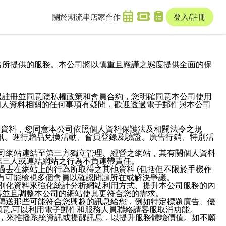
關於潮流串
店家合作
登入/註冊
域名及次級網域名所提供的服務。本公司將以慎重且嚴謹之態度提供全面的保
過註冊並同意隱私權政策和會員合約，您明確同意本公司使用
與個人資料相關的任何事項有疑問，歡迎透過電子郵件與本公司
人資料，您同意本公司依照個人資料保護法及相關法令之規
訊、進行贈品兌換活動、會員登錄及驗證、廣告行銷、特別活
本公司網站連結至第三方獨立管理、經營之網站，其有關個人資料
第三人或連結網站之行為不負連帶責任。
或過去在網站上的行為所取得之其他資料 (包括但不限於手機作
也有可能檢視多個會員以確認問題所在或解決爭議。
識別化資料來強化統計分析網站利用方式、提升本公司服務的內
善並且調整本公司的網站使其更符合您的需求。
並傳送那些可能符合您興趣的訊息給您，例如特定標題廣告、優
意,可以利用電子郵件和服務人員聯絡請客服取消功能。
帳號，來推播系統資訊或提醒訊息，以提升服務體驗價值。如不願