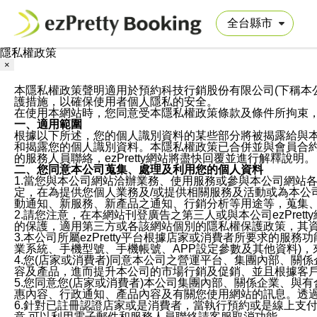
隱私權政策
×
本隱私權政策聲明適用於預約科技行銷股份有限公司(下稱本公司)於ezP
護措施，以確保使用者個人隱私的安全。
在使用本網站時，您同意受本隱私權政策條款及條件所拘束
一、適用範圍
根據以下所述，您的個人識別資料的某些部分將被揭露給與
和揭露您的個人識別資料。本隱私權政策已合併並與會員合約的
的服務人員聯絡，ezPretty網站將盡快回覆並進行解釋說明。
二、您同意本公司蒐集、處理及利用您的個人資料
1.當您與本公司網站洽辦業務、使用服務或參與本公司網站
定，在為提供您個人業務及/或提供相關服務及活動或為本
動通知、新服務、新產品之通知、行銷分析等用途等，蒐集
2.請您注意，在本網站刊登廣告之第三人或與本公司ezPr
的保護，適用第三方或各該網站個別的隱私權保護政策，其
3.本公司所屬ezPretty平台根據店家或消費者所要求的
業系統、手機型號、手機帳號、APP設定參數及其他資料)
4.您(店家或消費者)同意本公司之營運平台、集團內部、
容及產品，進而提升本公司的市場行銷及促銷、並且根據客
5.您同意您(店家或消費者)本公司集團內部、關係企業、
惠內容、行政通知、產品內容及有關您使用網站的訊息。透過
6.針對已註冊認證店家或是消費者，當執行預約或是線上支付
意,可以利用電子郵件和服務人員聯絡請客服取消功能。