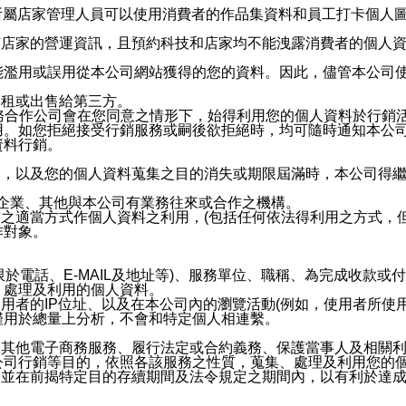
供所屬店家管理人員可以使用消費者的作品集資料和員工打卡個人圖像
何店家的營運資訊，且預約科技和店家均不能洩露消費者的個人
能濫用或誤用從本公司網站獲得的您的資料。因此，儘管本公司
出租或出售給第三方。
業務合作公司會在您同意之情形下，始得利用您的個人資料於行銷
用。如您拒絕接受行銷服務或嗣後欲拒絕時，均可隨時通知本公
資料行銷。
內，以及您的個人資料蒐集之目的消失或期限屆滿時，本公司得
係企業、其他與本公司有業務往來或合作之機構。
技之適當方式作個人資料之利用，(包括任何依法得利用之方式，
作對象。
限於電話、E-MAIL及地址等)、服務單位、職稱、為完成收款
、處理及利用的個人資料。
使用者的IP位址、以及在本公司內的瀏覽活動(例如，使用者所使
僅用於總量上分析，不會和特定個人相連繫。
及其他電子商務服務、履行法定或合約義務、保護當事人及相關
公司行銷等目的，依照各該服務之性質，蒐集、處理及利用您的
，並在前揭特定目的存續期間及法令規定之期間內，以有利於達成
。