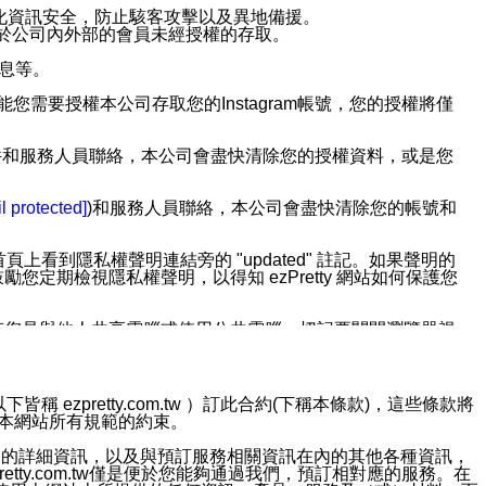
強化資訊安全，防止駭客攻擊以及異地備援。
免於公司內外部的會員未經授權的存取。
訊息等。
用此功能您需要授權本公司存取您的Instagram帳號，您的授權將僅
透過電子郵件和服務人員聯絡，本公司會盡快清除您的授權資料，或是您
。
l protected]
)和服務人員聯絡，本公司會盡快清除您的帳號和
上看到隱私權聲明連結旁的 "updated" 註記。如果聲明的
期檢視隱私權聲明，以得知 ezPretty 網站如何保護您
若您是與他人共享電腦或使用公共電腦，切記要關閉瀏覽器視
依照該資料或電子郵件所指示之方法、說明或功能連結，隨時
ezpretty.com.tw ）訂此合約(下稱本條款)，這些條款將
接受本網站所有規範的約束。
者，將可收到通知型訊息。
約店家的詳細資訊，以及與預訂服務相關資訊在內的其他各種資訊，
etty.com.tw僅是便於您能夠通過我們，預訂相對應的服務。在