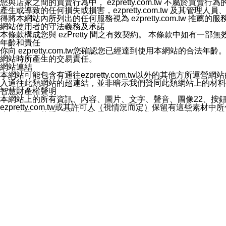
您與店家之間的買賣行為中， ezpretty.com.tw 不
3.LINE 帳號未封鎖傳送訊息之 LINE 官方帳號。
產生或導致的任何損失或損害，ezpretty.com.tw 及其管理
欲變更通知型訊息的設定，操作如下：
得將本網站內所列出的任何服務視為 ezpretty.com.tw 推
1.點選「主頁」＞「設定」
網站使用者的守法義務及承諾
2.點選「隱私設定」
本條款構成您與 ezPretty 間之有效契約。 本條款中如
3.點選「提供使用資料」
年齡和責任
4.點選「LINE通知型訊息」
你向 ezpretty.com.tw您確認您已經達到使用本網站
5.開關「接收LINE通知型訊息」
網站時所產生的交易責任。
❗️關閉「接收通知型訊息」後，將不會接收到來自任何企業
網站連結
本網站可能包含有通往ezpretty.com.tw以外的其他方所運營
入通往此類網站的超連結，並非暗示我們贊同此類網站上的材料
智慧財產權聲明
本網站上的所有資訊、內容、圖片、文字、聲音、圖像22、按
ezpretty.com.tw或其許可人（視情況而定）保留有
改、拷貝、傳播、發送、顯示、執行、複製、發佈、模仿、轉發
法或其他智慧財產權或 ezpretty.com.tw、其許可人
賠償
您同意因您使用本網站，而導致 ezpretty.com.tw、
您承擔賠償並保證 ezpretty.com.tw、其分公司、所屬機
免責聲明
您對本網站的所有使用均由您自擔風險。 因下載使用、參考或
己承擔全部責任。您同意 ezpretty.com.tw 及向ezpr
全部的索賠權利，無論是基於合約、侵權行為或其他依據。 ezpr
那些可損害或影響本網站管理、安全性、公正性和完整性，或是損害或
漏、中斷、刪除、缺陷、延遲或任何事件或事故，ezpretty.
其中包括但不僅限於有關本網站上服務、資訊及（或）聲明的保證或承
時間內對任一條款或多條條款的強制實施，不得將此視為放棄這
法律效應。 ezpretty.com.tw有權隨時變更本使用條