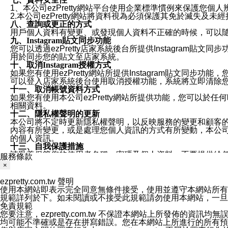
1、本公司ezPretty網站平台使用企業標準慣例來保護
2.本公司ezPretty網站將資料視為必須保護其免於滅
八、查詢或更正的方式
用戶個人資料有變更、或發現個人資料不正確的時候，可以隨時
九、Instagram貼文同步功能
您可以透過ezPretty店家系統後台所提供Instagram貼文同
用於同步您的貼文至店家系統。
十、取消Instagram授權方式
如果您有使用ezPretty網站所提供Instagram貼文同
可以登入店家系統後台使用取消授權功能，系統將立即清除您的
十一、取消帳號資料方式
如果您有使用本公司ezPretty網站所提供功能，您可以於任何
相關資料。
十二、隱私權聲明的更新
本公司將不定時更新隱私權聲明，以反映服務的變更和顧客的意見反
內容有所變更，或是處理您個人資訊的方式有所變動，本公司一
的個人資訊。
十三、自我保護措施
請妥善保管您的使用者名稱、密碼及個人資料，不要提供給
服務條款
窗，以防止他人讀取您的個人資料、信件或進入所機關管理
×
十四、傳送宣傳本站資訊或電子郵件之政策
您同意本公司網站，透過您所提供的郵件地址與您取得聯絡
ezpretty.com.tw 聲明
停止接收這些資料或電子郵件。
使用本網站即表示完全同意無條件接受，使用並遵守本網站所有條款。您與
十五、訊息通知
規範詳列於下。如未閱讀或不接受此規範請勿使用本網站，一旦使用本
本公司/本服務將以通知型訊息傳送重要訊息給您。即使未加
免責規範
本公司/本服務傳送之通知型訊息以對您有效且重要的訊息為
您要注意，ezpretty.com.tw 不保證本網站上所發佈
1.LINE 帳號設定的電話號碼與本公司/本服務所傳來的電話
均可能不準確或是存在拼寫錯誤。您在本網站上所進行的所有預訂服務均是與
2.該 LINE 帳號已在 LINE APP 設定中，同意接收通知型訊