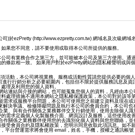
retty (http://www.ezpretty.com.tw) 網
，如果您不同意，請不要使用或取得本公司所提供的服務。
本公司有業務合作之第三方，並可能被本公司及第三方使用。通
條款相一致。 如果用戶對於ezPretty網站的隱私權聲明或
各項活動，本公司將視業務、服務或活動性質請您提供必要的個
公司進行行銷分析之必要範圍內，包括但不限於提供服務訊息及資
、處理及利用您的個人資料。
etty網站連結與介接的網站，也可能蒐集您個人的資料，凡經由
資料處理措施不適用本網站之隱私權保護政策，本公司對於該等
服務功能需求或服務平台問題，本公司可使用您之前建立資料及現在
，來解決爭議、檢修障礙問題及執行本公司的會員合約，本公司
關係企業、與有合作關係之業務夥伴交叉行銷使用，使用去除個人
戶的需求定義個人化製服務介面、網頁設計及服務，這些使用改
與有合作關係之業務夥伴使用您的去識別化個人資料與您您聯絡，
接受會員合約及隱私權政策，您明示同意收取此項訊息。如不願
，平台營運需求將會使用 email，姓名，手機，授權之通訊