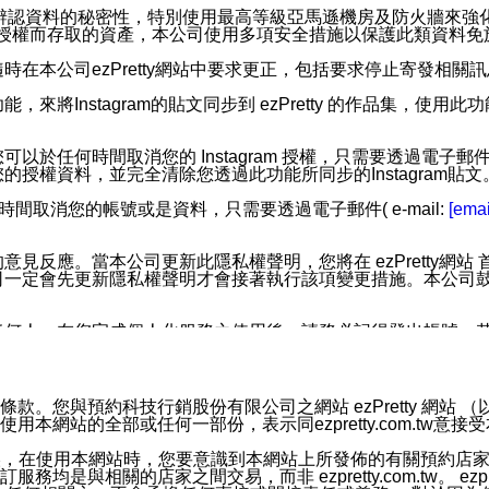
您個人辨認資料的秘密性，特別使用最高等級亞馬遜機房及防火牆來
失及未經授權而存取的資產，本公司使用多項安全措施以保護此類資料
在本公司ezPretty網站中要求更正，包括要求停止寄發相關
步功能，來將Instagram的貼文同步到 ezPretty 的作品集，使
步功能，您可以於任何時間取消您的 Instagram 授權，只需要
授權資料，並完全清除您透過此功能所同步的Instagram貼文
時間取消您的帳號或是資料，只需要透過電子郵件( e-mail:
[emai
應。當本公司更新此隱私權聲明，您將在 ezPretty網站 首頁
定會先更新隱私權聲明才會接著執行該項變更措施。本公司鼓勵您定
任何人。在您完成個人化服務之使用後，請務必記得登出帳號。
區。
並傳送或宣傳本網站各項服務之資料或電子郵件供您參考。您能
預約科技行銷股份有限公司之網站 ezPretty 網站 （以下皆稱 
網站的全部或任何一部份，表示同ezpretty.com.tw意
入本公司/本服務好友，您仍可接收到通知型訊息。
限，以廣告或其他目的的訊息皆不會被傳送。滿足以下三個條件
的資訊均無誤，在使用本網站時，您要意識到本網站上所發佈的有關預
號碼比對相符。
相關的店家之間交易，而非 ezpretty.com.tw。 ezpr
息。