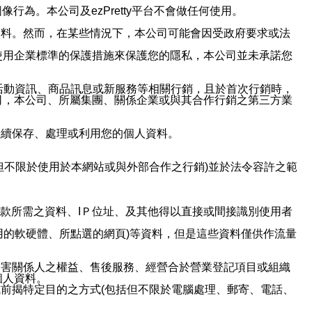
行為。本公司及ezPretty平台不會做任何使用。
資料。然而，在某些情況下，本公司可能會因受政府要求或法
使用企業標準的保護措施來保護您的隱私，本公司並未承諾您
活動資訊、商品訊息或新服務等相關行銷，且於首次行銷時，
司，本公司、所屬集團、關係企業或與其合作行銷之第三方業
繼續保存、處理或利用您的個人資料。
但不限於使用於本網站或與外部合作之行銷)並於法令容許之範
或付款所需之資料、IＰ位址、及其他得以直接或間接識別使用者
用的軟硬體、所點選的網頁)等資料，但是這些資料僅供作流量
利害關係人之權益、售後服務、經營合於營業登記項目或組織
個人資料。
前揭特定目的之方式(包括但不限於電腦處理、郵寄、電話、