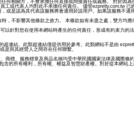
屬於買賣行為的任何相關方，不會承擔任何直接或間接責任或義務。 
人員、員工或代表人均對此不承擔任何責任。 儘管ezpretty.co
薦的服務，或是認為其代表該服務將會適用於該用戶。如果該服務不適用於您，
有一部無效時，不影響其他條款之效力。 本條款如有未盡之處，雙方
的合法年齡。可以針對您在使用本網站時產生的任何責任，形成有約束
官方帳號或認證官方帳號的通知型訊息。
網站的超連結。此類超連結僅提供用於參考。此類網站不是由 ezpret
或是與其經營人之間存在任何聯繫。
鈕、商標、服務標章及商品名稱均受中華民國國家法律及國際條
這些素材中所包含的所有權利，所有權、權益及智慧財產權。對於從本
或出售。除非本協議中明確指出，這些條款和條件中的任何內容
或任何協力廠商的業主權益中規定的任何權利的推斷結果。 如有任何人
其分公司、所屬機構、管理人員、代理人及其他合作夥伴和員工遭受的
構、管理人員、代理人及其他合作夥伴和員工不受損失。
依賴本網站上所提供的資訊、產品、服務或素材或通過使用本網
etty.com.tw提供電信及網路服務的提供商不會因您使用或不能使
etty.com.tw 不聲明、保證或承諾本網站或支持該網站的
影響本網站任何部分正常運行，且超出ezpretty.com.t
com.tw 不承擔任何責任。 在適用法律許可的最大範圍內，所
諾，其中包括但不僅限於其精確性、完整性或適銷性、品質或適用於特
些條款或是這些條款相關的權利。這些條款中使用的標題僅為了
款之內容及本網站上內容而不另行通知，同時，不對您、其他任何用戶