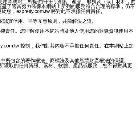
對於因為使用本網站上所提供的任何資訊、產品、服務及（或）材料，而
m.tw 已經盡了適當努力確保本網站上所列的服務符合合理的標準，仍不
ezpretty.com.tw 將對此不承擔任何責任。
均應依誠實信用、平等互惠原則，共商解決之道。
力的法律責任。您理解使用本網站時及他人使用您的登錄資訊使用本
ty.com.tw 控制，我們對其內容不承擔任何責任。在本網站上加
約中所包含的著作權法、商標法及其他智慧財產權法的保護。
網站上所獲取的任何資訊、素材、軟體、產品或服務，您不得對其更
不應被解釋為任何暗示或其他任何許可，或任何著作權法、商標
違反此規定，我們將追究其法律責任。
任何損失、責任及協力廠商的任何索賠或要求（包括律師費），將由
站而獲取到的資訊，而導致您遭受的任何風險或損失，將由您自
用本網站而造成的任何損失負責，同時，您會在此放棄有關此損失的所有及
伺服器不會發生缺陷，其中包括但不僅限於病毒或其他有害元素。對於
w 控制範圍的任何病毒感染、BUG、篡改、技術故障、錯誤、遺
有明示、暗示或法定及其他聲明、保證和條款均予以最大限度的排除，
定目的等。 ezpretty.com.tw 不能持續或在某階段
方便目的，其不應影響這些條款的範圍或意義，或是產生其他的
或任何協力廠商承擔任何責任。 在每次訪問網站時，您應檢查一下這