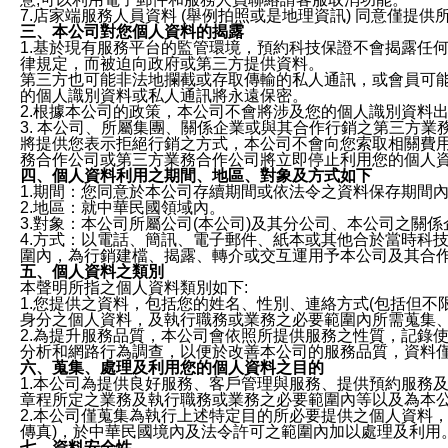
7.店家端服務人員資料 (舉例拍照或是地理資訊) 同意僅提
三、本公司對您個人資料的揭露
1.基於現有服務平台的監管環境，預約科技保證不會揭露任
律規定，而被迫向政府或第三方提供資料。
第三方也可能非法地攔截或存取傳輸的私人通訊，或會員可
的個人識別資料或私人通訊將永遠保密。
2.根據本公司的政策，本公司不會將涉及您的個人識別資料
3. 本公司、所屬集團、關係企業或與其合作行銷之第三方
將提供您表示拒絕行銷之方式，本公司不會向您索取相關費
務合作公司或第三方業務合作公司將立即停止利用您的個人
四、個人資料利用之期間、地區、對象及方式如下
1.期間：您同意於本公司存續期間或依法令之資料保存期間
2.地區：就中華民國領域內。
3.對象：本公司所屬公司(本公司)及其分公司、本公司之關
4.方式：以電話、簡訊、電子郵件、紙本或其他合於當時科
圍內，為行銷建檔、揭露、轉介或交互運用予本公司及其合
五、個人資料之類別
本聲明所指之個人資料類別如下:
1.您提供之資料，包括您的姓名、性別、連絡方式(包括但不
身分之個人資料，及執行職務或業務之必要範圍內所需蒐集
2.為提升服務品質，本公司會依照所提供服務之性質，記錄
分析和網路行為調查，以便於改善本公司的服務品質，資料
六、蒐集、處理及利用您的個人資料之目的
1.本公司為提供良好服務、客戶管理與服務、提供預約服務
章程所定之業務及執行職務或業務之必要範圍內等以及為本
2.本公司僅蒐集為執行上述特定目的所必要提供之個人資料
傳真)，於中華民國境內及法令許可之範圍內加以處理及利用
七、資料安全性