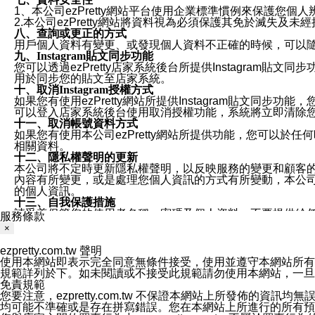
1、本公司ezPretty網站平台使用企業標準慣例來保護
2.本公司ezPretty網站將資料視為必須保護其免於滅
八、查詢或更正的方式
用戶個人資料有變更、或發現個人資料不正確的時候，可以隨時
九、Instagram貼文同步功能
您可以透過ezPretty店家系統後台所提供Instagram貼文同
用於同步您的貼文至店家系統。
十、取消Instagram授權方式
如果您有使用ezPretty網站所提供Instagram貼文同
可以登入店家系統後台使用取消授權功能，系統將立即清除您的
十一、取消帳號資料方式
如果您有使用本公司ezPretty網站所提供功能，您可以於任何
相關資料。
十二、隱私權聲明的更新
本公司將不定時更新隱私權聲明，以反映服務的變更和顧客的意見反
內容有所變更，或是處理您個人資訊的方式有所變動，本公司一
的個人資訊。
十三、自我保護措施
請妥善保管您的使用者名稱、密碼及個人資料，不要提供給
服務條款
窗，以防止他人讀取您的個人資料、信件或進入所機關管理
×
十四、傳送宣傳本站資訊或電子郵件之政策
您同意本公司網站，透過您所提供的郵件地址與您取得聯絡
ezpretty.com.tw 聲明
停止接收這些資料或電子郵件。
使用本網站即表示完全同意無條件接受，使用並遵守本網站所有條款。您與
十五、訊息通知
規範詳列於下。如未閱讀或不接受此規範請勿使用本網站，一旦使用本
本公司/本服務將以通知型訊息傳送重要訊息給您。即使未加
免責規範
本公司/本服務傳送之通知型訊息以對您有效且重要的訊息為
您要注意，ezpretty.com.tw 不保證本網站上所發佈
1.LINE 帳號設定的電話號碼與本公司/本服務所傳來的電話
均可能不準確或是存在拼寫錯誤。您在本網站上所進行的所有預訂服務均是與
2.該 LINE 帳號已在 LINE APP 設定中，同意接收通知型訊