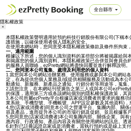
隱私權政策
×
本隱私權政策聲明適用於預約科技行銷股份有限公司(下稱本公司)於ezP
護措施，以確保使用者個人隱私的安全。
在使用本網站時，您同意受本隱私權政策條款及條件所拘束
一、適用範圍
根據以下所述，您的個人識別資料的某些部分將被揭露給與
和揭露您的個人識別資料。本隱私權政策已合併並與會員合約的
的服務人員聯絡，ezPretty網站將盡快回覆並進行解釋說明。
二、您同意本公司蒐集、處理及利用您的個人資料
1.當您與本公司網站洽辦業務、使用服務或參與本公司網站
定，在為提供您個人業務及/或提供相關服務及活動或為本
動通知、新服務、新產品之通知、行銷分析等用途等，蒐集
2.請您注意，在本網站刊登廣告之第三人或與本公司ezPr
的保護，適用第三方或各該網站個別的隱私權保護政策，其
3.本公司所屬ezPretty平台根據店家或消費者所要求的
業系統、手機型號、手機帳號、APP設定參數及其他資料)
4.您(店家或消費者)同意本公司之營運平台、集團內部、
容及產品，進而提升本公司的市場行銷及促銷、並且根據客
5.您同意您(店家或消費者)本公司集團內部、關係企業、
惠內容、行政通知、產品內容及有關您使用網站的訊息。透過
6.針對已註冊認證店家或是消費者，當執行預約或是線上支付
意,可以利用電子郵件和服務人員聯絡請客服取消功能。