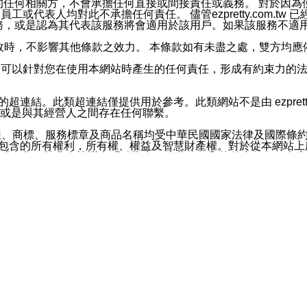
屬於買賣行為的任何相關方，不會承擔任何直接或間接責任或義務。 
人員、員工或代表人均對此不承擔任何責任。 儘管ezpretty.co
薦的服務，或是認為其代表該服務將會適用於該用戶。如果該服務不適用於您，
有一部無效時，不影響其他條款之效力。 本條款如有未盡之處，雙方
的合法年齡。可以針對您在使用本網站時產生的任何責任，形成有約束
官方帳號或認證官方帳號的通知型訊息。
網站的超連結。此類超連結僅提供用於參考。此類網站不是由 ezpret
或是與其經營人之間存在任何聯繫。
鈕、商標、服務標章及商品名稱均受中華民國國家法律及國際條
這些素材中所包含的所有權利，所有權、權益及智慧財產權。對於從本
或出售。除非本協議中明確指出，這些條款和條件中的任何內容
或任何協力廠商的業主權益中規定的任何權利的推斷結果。 如有任何人
其分公司、所屬機構、管理人員、代理人及其他合作夥伴和員工遭受的
構、管理人員、代理人及其他合作夥伴和員工不受損失。
依賴本網站上所提供的資訊、產品、服務或素材或通過使用本網
etty.com.tw提供電信及網路服務的提供商不會因您使用或不能使
etty.com.tw 不聲明、保證或承諾本網站或支持該網站的
影響本網站任何部分正常運行，且超出ezpretty.com.t
com.tw 不承擔任何責任。 在適用法律許可的最大範圍內，所
諾，其中包括但不僅限於其精確性、完整性或適銷性、品質或適用於特
些條款或是這些條款相關的權利。這些條款中使用的標題僅為了
款之內容及本網站上內容而不另行通知，同時，不對您、其他任何用戶