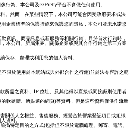
行為。本公司及ezPretty平台不會做任何使用。
資料。然而，在某些情況下，本公司可能會因受政府要求或法
使用企業標準的保護措施來保護您的隱私，本公司並未承諾您
活動資訊、商品訊息或新服務等相關行銷，且於首次行銷時，
司，本公司、所屬集團、關係企業或與其合作行銷之第三方業
繼續保存、處理或利用您的個人資料。
但不限於使用於本網站或與外部合作之行銷)並於法令容許之範
或付款所需之資料、IＰ位址、及其他得以直接或間接識別使用者
用的軟硬體、所點選的網頁)等資料，但是這些資料僅供作流量
利害關係人之權益、售後服務、經營合於營業登記項目或組織
個人資料。
前揭特定目的之方式(包括但不限於電腦處理、郵寄、電話、