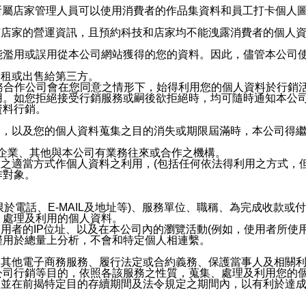
供所屬店家管理人員可以使用消費者的作品集資料和員工打卡個人圖像
何店家的營運資訊，且預約科技和店家均不能洩露消費者的個人
能濫用或誤用從本公司網站獲得的您的資料。因此，儘管本公司
出租或出售給第三方。
業務合作公司會在您同意之情形下，始得利用您的個人資料於行銷
用。如您拒絕接受行銷服務或嗣後欲拒絕時，均可隨時通知本公
資料行銷。
內，以及您的個人資料蒐集之目的消失或期限屆滿時，本公司得
係企業、其他與本公司有業務往來或合作之機構。
技之適當方式作個人資料之利用，(包括任何依法得利用之方式，
作對象。
限於電話、E-MAIL及地址等)、服務單位、職稱、為完成收款
、處理及利用的個人資料。
使用者的IP位址、以及在本公司內的瀏覽活動(例如，使用者所使
僅用於總量上分析，不會和特定個人相連繫。
及其他電子商務服務、履行法定或合約義務、保護當事人及相關
公司行銷等目的，依照各該服務之性質，蒐集、處理及利用您的
，並在前揭特定目的存續期間及法令規定之期間內，以有利於達成
。