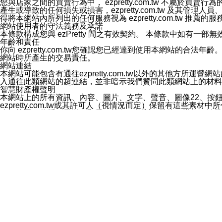
您與店家之間的買賣行為中， ezpretty.com.tw 不
3.LINE 帳號未封鎖傳送訊息之 LINE 官方帳號。
產生或導致的任何損失或損害，ezpretty.com.tw 及其管理
欲變更通知型訊息的設定，操作如下：
得將本網站內所列出的任何服務視為 ezpretty.com.tw 推
1.點選「主頁」＞「設定」
網站使用者的守法義務及承諾
2.點選「隱私設定」
本條款構成您與 ezPretty 間之有效契約。 本條款中如
3.點選「提供使用資料」
年齡和責任
4.點選「LINE通知型訊息」
你向 ezpretty.com.tw您確認您已經達到使用本網站
5.開關「接收LINE通知型訊息」
網站時所產生的交易責任。
❗️關閉「接收通知型訊息」後，將不會接收到來自任何企業
網站連結
本網站可能包含有通往ezpretty.com.tw以外的其他方所運營
入通往此類網站的超連結，並非暗示我們贊同此類網站上的材料
智慧財產權聲明
本網站上的所有資訊、內容、圖片、文字、聲音、圖像22、按
ezpretty.com.tw或其許可人（視情況而定）保留有
改、拷貝、傳播、發送、顯示、執行、複製、發佈、模仿、轉發
法或其他智慧財產權或 ezpretty.com.tw、其許可人
賠償
您同意因您使用本網站，而導致 ezpretty.com.tw、
您承擔賠償並保證 ezpretty.com.tw、其分公司、所屬機
免責聲明
您對本網站的所有使用均由您自擔風險。 因下載使用、參考或
己承擔全部責任。您同意 ezpretty.com.tw 及向ezpr
全部的索賠權利，無論是基於合約、侵權行為或其他依據。 ezpr
那些可損害或影響本網站管理、安全性、公正性和完整性，或是損害或
漏、中斷、刪除、缺陷、延遲或任何事件或事故，ezpretty.
其中包括但不僅限於有關本網站上服務、資訊及（或）聲明的保證或承
時間內對任一條款或多條條款的強制實施，不得將此視為放棄這
法律效應。 ezpretty.com.tw有權隨時變更本使用條