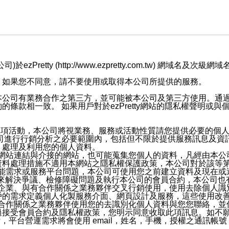
retty (http://www.ezpretty.com.tw) 網
，如果您不同意，請不要使用或取得本公司所提供的服務。
本公司有業務合作之第三方，並可能被本公司及第三方使用。通
條款相一致。 如果用戶對於ezPretty網站的隱私權聲明或
各項活動，本公司將視業務、服務或活動性質請您提供必要的個
公司進行行銷分析之必要範圍內，包括但不限於提供服務訊息及資
、處理及利用您的個人資料。
etty網站連結與介接的網站，也可能蒐集您個人的資料，凡經由
資料處理措施不適用本網站之隱私權保護政策，本公司對於該等
服務功能需求或服務平台問題，本公司可使用您之前建立資料及現在
，來解決爭議、檢修障礙問題及執行本公司的會員合約，本公司
關係企業、與有合作關係之業務夥伴交叉行銷使用，使用去除個人
戶的需求定義個人化製服務介面、網頁設計及服務，這些使用改
與有合作關係之業務夥伴使用您的去識別化個人資料與您您聯絡，
接受會員合約及隱私權政策，您明示同意收取此項訊息。如不願
，平台營運需求將會使用 email，姓名，手機，授權之通訊