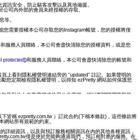
強化資訊安全，防止駭客攻擊以及異地備援。
免於公司內外部的會員未經授權的存取。
訊息等。
用此功能您需要授權本公司存取您的Instagram帳號，您的授權將僅
透過電子郵件和服務人員聯絡，本公司會盡快清除您的授權資料，或是您
。
l protected]
)和服務人員聯絡，本公司會盡快清除您的帳號和
上看到隱私權聲明連結旁的 "updated" 註記。如果聲明的
期檢視隱私權聲明，以得知 ezPretty 網站如何保護您
若您是與他人共享電腦或使用公共電腦，切記要關閉瀏覽器視
依照該資料或電子郵件所指示之方法、說明或功能連結，隨時
ezpretty.com.tw ）訂此合約(下稱本條款)，這些條款將
接受本網站所有規範的約束。
者，將可收到通知型訊息。
約店家的詳細資訊，以及與預訂服務相關資訊在內的其他各種資訊，
etty.com.tw僅是便於您能夠通過我們，預訂相對應的服務。在