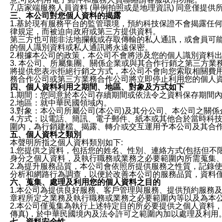
7.店家端服務人員資料 (舉例拍照或是地理資訊) 同意僅提
三、本公司對您個人資料的揭露
1.基於現有服務平台的監管環境，預約科技保證不會揭露任
律規定，而被迫向政府或第三方提供資料。
第三方也可能非法地攔截或存取傳輸的私人通訊，或會員可
的個人識別資料或私人通訊將永遠保密。
2.根據本公司的政策，本公司不會將涉及您的個人識別資料
3. 本公司、所屬集團、關係企業或與其合作行銷之第三方
將提供您表示拒絕行銷之方式，本公司不會向您索取相關費
務合作公司或第三方業務合作公司將立即停止利用您的個人
四、個人資料利用之期間、地區、對象及方式如下
1.期間：您同意於本公司存續期間或依法令之資料保存期間
2.地區：就中華民國領域內。
3.對象：本公司所屬公司(本公司)及其分公司、本公司之關
4.方式：以電話、簡訊、電子郵件、紙本或其他合於當時科
圍內，為行銷建檔、揭露、轉介或交互運用予本公司及其合
五、個人資料之類別
本聲明所指之個人資料類別如下:
1.您提供之資料，包括您的姓名、性別、連絡方式(包括但不
身分之個人資料，及執行職務或業務之必要範圍內所需蒐集
2.為提升服務品質，本公司會依照所提供服務之性質，記錄
分析和網路行為調查，以便於改善本公司的服務品質，資料
六、蒐集、處理及利用您的個人資料之目的
1.本公司為提供良好服務、客戶管理與服務、提供預約服務
章程所定之業務及執行職務或業務之必要範圍內等以及為本
2.本公司僅蒐集為執行上述特定目的所必要提供之個人資料
傳真)，於中華民國境內及法令許可之範圍內加以處理及利用
七、資料安全性