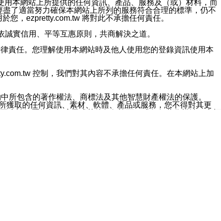
對於因為使用本網站上所提供的任何資訊、產品、服務及（或）材料，而
m.tw 已經盡了適當努力確保本網站上所列的服務符合合理的標準，仍不
ezpretty.com.tw 將對此不承擔任何責任。
均應依誠實信用、平等互惠原則，共商解決之道。
力的法律責任。您理解使用本網站時及他人使用您的登錄資訊使用本
ty.com.tw 控制，我們對其內容不承擔任何責任。在本網站上加
約中所包含的著作權法、商標法及其他智慧財產權法的保護。
網站上所獲取的任何資訊、素材、軟體、產品或服務，您不得對其更
不應被解釋為任何暗示或其他任何許可，或任何著作權法、商標
違反此規定，我們將追究其法律責任。
任何損失、責任及協力廠商的任何索賠或要求（包括律師費），將由
站而獲取到的資訊，而導致您遭受的任何風險或損失，將由您自
用本網站而造成的任何損失負責，同時，您會在此放棄有關此損失的所有及
伺服器不會發生缺陷，其中包括但不僅限於病毒或其他有害元素。對於
w 控制範圍的任何病毒感染、BUG、篡改、技術故障、錯誤、遺
有明示、暗示或法定及其他聲明、保證和條款均予以最大限度的排除，
定目的等。 ezpretty.com.tw 不能持續或在某階段
方便目的，其不應影響這些條款的範圍或意義，或是產生其他的
或任何協力廠商承擔任何責任。 在每次訪問網站時，您應檢查一下這