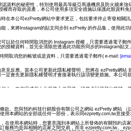
您個人辨認資料的秘密性，特別使用最高等級亞馬遜機房及防火牆來
失及未經授權而存取的資產，本公司使用多項安全措施以保護此類資料
在本公司ezPretty網站中要求更正，包括要求停止寄發相關
步功能，來將Instagram的貼文同步到 ezPretty 的作品集，使
步功能，您可以於任何時間取消您的 Instagram 授權，只需要
授權資料，並完全清除您透過此功能所同步的Instagram貼文
時間取消您的帳號或是資料，只需要透過電子郵件( e-mail:
[emai
應。當本公司更新此隱私權聲明，您將在 ezPretty網站 首頁
定會先更新隱私權聲明才會接著執行該項變更措施。本公司鼓勵您定
任何人。在您完成個人化服務之使用後，請務必記得登出帳號。
區。
並傳送或宣傳本網站各項服務之資料或電子郵件供您參考。您能
預約科技行銷股份有限公司之網站 ezPretty 網站 （以下皆稱 
網站的全部或任何一部份，表示同ezpretty.com.tw意
入本公司/本服務好友，您仍可接收到通知型訊息。
限，以廣告或其他目的的訊息皆不會被傳送。滿足以下三個條件
的資訊均無誤，在使用本網站時，您要意識到本網站上所發佈的有關預
號碼比對相符。
相關的店家之間交易，而非 ezpretty.com.tw。 ezpr
息。