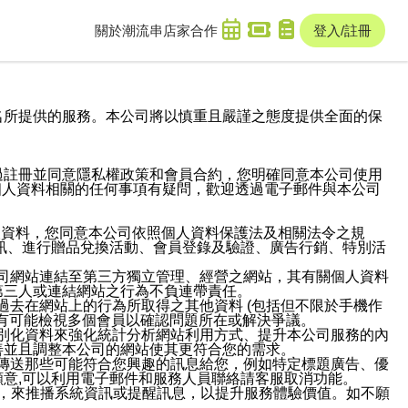
關於潮流串
店家合作
登入/註冊
域名及次級網域名所提供的服務。本公司將以慎重且嚴謹之態度提供全面的保
過註冊並同意隱私權政策和會員合約，您明確同意本公司使用
與個人資料相關的任何事項有疑問，歡迎透過電子郵件與本公司
人資料，您同意本公司依照個人資料保護法及相關法令之規
訊、進行贈品兌換活動、會員登錄及驗證、廣告行銷、特別活
本公司網站連結至第三方獨立管理、經營之網站，其有關個人資料
第三人或連結網站之行為不負連帶責任。
或過去在網站上的行為所取得之其他資料 (包括但不限於手機作
也有可能檢視多個會員以確認問題所在或解決爭議。
識別化資料來強化統計分析網站利用方式、提升本公司服務的內
善並且調整本公司的網站使其更符合您的需求。
並傳送那些可能符合您興趣的訊息給您，例如特定標題廣告、優
意,可以利用電子郵件和服務人員聯絡請客服取消功能。
帳號，來推播系統資訊或提醒訊息，以提升服務體驗價值。如不願