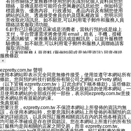
有合作關係之業務夥伴使用您的去識別化個人資料與您您
聯絡，並傳送那些可能符合您興趣的訊息給您，例如特定
標題廣告、優惠內容、行政通知、產品內容及有關您使用
網站的訊息。透過接受會員合約及隱私權政策，您明示同
意收取此項訊息。如不願意,可以利用電子郵件和服務人員
聯絡請客服取消功能。
6.針對已註冊認證店家或是消費者，當執行預約或是線上
支付，平台營運需求將會使用 email，姓名，手機，授權
之通訊帳號，來推播系統資訊或提醒訊息，以提升服務體
驗價值。如不願意,可以利用電子郵件和服務人員聯絡請客
服取消功能。
7.店家端服務人員資料 (舉例拍照或是地理資訊) 同意僅提
服務條款
供所屬店家管理人員可以使用消費者的作品集資料和員工
×
打卡個人圖像行為。本公司及ezPretty平台不會做任何使
用。
ezpretty.com.tw 聲明
三、本公司對您個人資料的揭露
使用本網站即表示完全同意無條件接受，使用並遵守本網站所有
1.基於現有服務平台的監管環境，預約科技保證不會揭露
條款。您與預約科技行銷股份有限公司之網站 ezPretty 網站
任何店家的營運資訊，且預約科技和店家均不能洩露消費
（以下皆稱 ezpretty.com.tw ）訂此合約(下稱本條款)，這些條款
者的個人資料。然而，在某些情況下，本公司可能會因受
將規範詳列於下。如未閱讀或不接受此規範請勿使用本網站，一
政府要求或法律規定，而被迫向政府或第三方提供資料。
旦使用本網站的全部或任何一部份，表示同ezpretty.com.tw意接
第三方也可能非法地攔截或存取傳輸的私人通訊，或會員
受本網站所有規範的約束。
可能濫用或誤用從本公司網站獲得的您的資料。因此，儘
免責規範
管本公司使用企業標準的保護措施來保護您的隱私，本公
您要注意，ezpretty.com.tw 不保證本網站上所發佈的資訊均無
司並未承諾您的個人識別資料或私人通訊將永遠保密。
誤，在使用本網站時，您要意識到本網站上所發佈的有關預約店
2.根據本公司的政策，本公司不會將涉及您的個人識別資
家的詳細資訊，以及與預訂服務相關資訊在內的其他各種資訊，
料出租或出售給第三方。
均可能不準確或是存在拼寫錯誤。您在本網站上所進行的所有預
3. 本公司、所屬集團、關係企業或與其合作行銷之第三方
訂服務均是與相關的店家之間交易，而非 ezpretty.com.tw。
業務合作公司會在您同意之情形下，始得利用您的個人資
ezpretty.com.tw僅是便於您能夠通過我們，預訂相對應的服務。