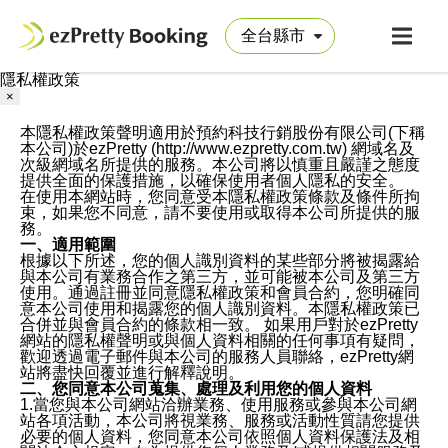
隱私權政策
×
本隱私權政策聲明適用於預約科技行銷股份有限公司(下稱
本公司)於ezPretty (http://www.ezpretty.com.tw) 網域名及
次級網域名所提供的服務。本公司將以慎重且嚴謹之態度
提供全面的保護措施，以確保使用者個人隱私的安全。
在使用本網站時，您同意受本隱私權政策條款及條件所拘
束，如果您不同意，請不要使用或取得本公司所提供的服
務。
一、適用範圍
根據以下所述，您的個人識別資料的某些部分將被揭露給
與本公司有業務合作之第三方，並可能被本公司及第三方
使用。通過註冊並同意隱私權政策和會員合約，您明確同
意本公司使用和揭露您的個人識別資料。本隱私權政策已
合併並與會員合約的條款相一致。 如果用戶對於ezPretty
網站的隱私權聲明或與個人資料相關的任何事項有疑問，
歡迎透過電子郵件與本公司的服務人員聯絡，ezPretty網
站將盡快回覆並進行解釋說明。
二、您同意本公司蒐集、處理及利用您的個人資料
1.當您與本公司網站洽辦業務、使用服務或參與本公司網
站各項活動，本公司將視業務、服務或活動性質請您提供
必要的個人資料，您同意本公司依照個人資料保護法及相