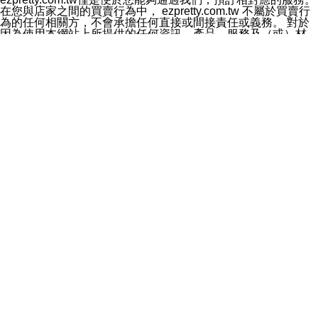
料於行銷活動資訊、商品訊息或新服務等相關行銷，且於
在您與店家之間的買賣行為中， ezpretty.com.tw 不屬於買賣行
首次行銷時，將提供您表示拒絕行銷之方式，本公司不會
為的任何相關方，不會承擔任何直接或間接責任或義務。 對於
向您索取相關費用。如您拒絕接受行銷服務或嗣後欲拒絕
因為使用本網站上所提供的任何資訊、產品、服務及（或）材
時，均可隨時通知本公司，本公司、所屬集團、關係企業
料，而產生或導致的任何損失或損害，ezpretty.com.tw 及其管
或與其合作行銷之第三方業務合作公司或第三方業務合作
理人員、員工或代表人均對此不承擔任何責任。 儘管
公司將立即停止利用您的個人資料行銷。
ezpretty.com.tw 已經盡了適當努力確保本網站上所列的服務符
四、個人資料利用之期間、地區、對象及方式如下
合合理的標準，仍不得將本網站內所列出的任何服務視為
1.期間：您同意於本公司存續期間或依法令之資料保存期
ezpretty.com.tw 推薦的服務，或是認為其代表該服務將會適用
間內，以及您的個人資料蒐集之目的消失或期限屆滿時，
於該用戶。如果該服務不適用於您，ezpretty.com.tw 將對此不
本公司得繼續保存、處理或利用您的個人資料。
承擔任何責任。
2.地區：就中華民國領域內。
網站使用者的守法義務及承諾
3.對象：本公司所屬公司(本公司)及其分公司、本公司之關
本條款構成您與 ezPretty 間之有效契約。 本條款中如有一部無
係企業、其他與本公司有業務往來或合作之機構。
效時，不影響其他條款之效力。 本條款如有未盡之處，雙方均
4.方式：以電話、簡訊、電子郵件、紙本或其他合於當時
應依誠實信用、平等互惠原則，共商解決之道。
科技之適當方式作個人資料之利用，(包括任何依法得利用
年齡和責任
之方式，但不限於使用於本網站或與外部合作之行銷)並於
你向 ezpretty.com.tw您確認您已經達到使用本網站的合法年
法令容許之範圍內，為行銷建檔、揭露、轉介或交互運用
齡。可以針對您在使用本網站時產生的任何責任，形成有約束力
予本公司及其合作對象。
的法律責任。您理解使用本網站時及他人使用您的登錄資訊使用
五、個人資料之類別
本網站時所產生的交易責任。
本聲明所指之個人資料類別如下:
網站連結
1.您提供之資料，包括您的姓名、性別、連絡方式(包括但
本網站可能包含有通往ezpretty.com.tw以外的其他方所運營網站
不限於電話、E-MAIL及地址等)、服務單位、職稱、為完
的超連結。此類超連結僅提供用於參考。此類網站不是由
成收款或付款所需之資料、IＰ位址、及其他得以直接或間
ezpretty.com.tw 控制，我們對其內容不承擔任何責任。在本網
接識別使用者身分之個人資料，及執行職務或業務之必要
站上加入通往此類網站的超連結，並非暗示我們贊同此類網站上
範圍內所需蒐集、處理及利用的個人資料。
的材料或是與其經營人之間存在任何聯繫。
2.為提升服務品質，本公司會依照所提供服務之性質，記
智慧財產權聲明
錄使用者的IP位址、以及在本公司內的瀏覽活動(例如，使
本網站上的所有資訊、內容、圖片、文字、聲音、圖像22、按
用者所使用的軟硬體、所點選的網頁)等資料，但是這些資
鈕、商標、服務標章及商品名稱均受中華民國國家法律及國際條