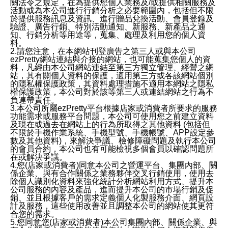
關法令之規定，在為提供您個人業務及/或提供相關服務及
活動或為本公司進行行銷分析之必要範圍內，包括但不限
於提供服務訊息及資訊、進行贈品兌換活動、會員登錄及
驗證、廣告行銷、特別活動通知、新服務、新產品之通
知、行銷分析等用途等，蒐集、處理及利用您的個人資
料。
2.請您注意，在本網站刊登廣告之第三人或與本公司
ezPretty網站連結與介接的網站，也可能蒐集您個人的資
料，凡經由本公司網站連結至第三方獨立管理、經營之網
站，其有關個人資料的保護，適用第三方或各該網站個別
的隱私權保護政策，其資料處理措施不適用本網站之隱私
權保護政策，本公司對於該等第三人或連結網站之行為不
負連帶責任。
3.本公司所屬ezPretty平台根據店家或消費者所要求的服務
功能需求或服務平台問題，本公司可使用您之前建立資料
及現在或過去在網站上的行為所取得之其他資料 (包括但
不限於手機作業系統、手機型號、手機帳號、APP設定參
數及其他資料)，來解決爭議、檢修障礙問題及執行本公司
的會員合約，本公司也有可能檢視多個會員以確認問題所
在或解決爭議。
4.您(店家或消費者)同意本公司之營運平台、集團內部、關
係企業、與有合作關係之業務夥伴交叉行銷使用，使用去
除個人識別化資料來強化統計分析網站利用方式、提升本
公司服務的內容及產品，進而提升本公司的市場行銷及促
銷、並且根據客戶的需求定義個人化製服務介面、網頁設
計及服務，這些使用改善並且調整本公司的網站使其更符
合您的需求。
5.您同意您(店家或消費者)本公司集團內部、關係企業、與