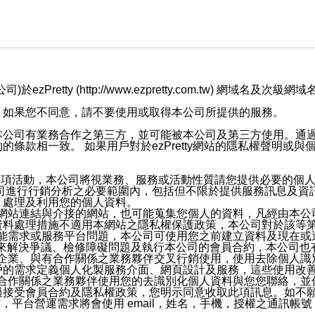
retty (http://www.ezpretty.com.tw) 網
，如果您不同意，請不要使用或取得本公司所提供的服務。
本公司有業務合作之第三方，並可能被本公司及第三方使用。通
條款相一致。 如果用戶對於ezPretty網站的隱私權聲明或
各項活動，本公司將視業務、服務或活動性質請您提供必要的個
公司進行行銷分析之必要範圍內，包括但不限於提供服務訊息及資
、處理及利用您的個人資料。
etty網站連結與介接的網站，也可能蒐集您個人的資料，凡經由
資料處理措施不適用本網站之隱私權保護政策，本公司對於該等
服務功能需求或服務平台問題，本公司可使用您之前建立資料及現在
，來解決爭議、檢修障礙問題及執行本公司的會員合約，本公司
關係企業、與有合作關係之業務夥伴交叉行銷使用，使用去除個人
戶的需求定義個人化製服務介面、網頁設計及服務，這些使用改
與有合作關係之業務夥伴使用您的去識別化個人資料與您您聯絡，
接受會員合約及隱私權政策，您明示同意收取此項訊息。如不願
，平台營運需求將會使用 email，姓名，手機，授權之通訊