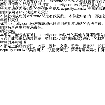
您與店家之間的買賣行為中， ezpretty.com.tw 不
3.LINE 帳號未封鎖傳送訊息之 LINE 官方帳號。
產生或導致的任何損失或損害，ezpretty.com.tw 及其管理
欲變更通知型訊息的設定，操作如下：
得將本網站內所列出的任何服務視為 ezpretty.com.tw 推
1.點選「主頁」＞「設定」
網站使用者的守法義務及承諾
2.點選「隱私設定」
本條款構成您與 ezPretty 間之有效契約。 本條款中如
3.點選「提供使用資料」
年齡和責任
4.點選「LINE通知型訊息」
你向 ezpretty.com.tw您確認您已經達到使用本網站
5.開關「接收LINE通知型訊息」
網站時所產生的交易責任。
❗️關閉「接收通知型訊息」後，將不會接收到來自任何企業
網站連結
本網站可能包含有通往ezpretty.com.tw以外的其他方所運營
入通往此類網站的超連結，並非暗示我們贊同此類網站上的材料
智慧財產權聲明
本網站上的所有資訊、內容、圖片、文字、聲音、圖像22、按
ezpretty.com.tw或其許可人（視情況而定）保留有
改、拷貝、傳播、發送、顯示、執行、複製、發佈、模仿、轉發
法或其他智慧財產權或 ezpretty.com.tw、其許可人
賠償
您同意因您使用本網站，而導致 ezpretty.com.tw、
您承擔賠償並保證 ezpretty.com.tw、其分公司、所屬機
免責聲明
您對本網站的所有使用均由您自擔風險。 因下載使用、參考或
己承擔全部責任。您同意 ezpretty.com.tw 及向ezpr
全部的索賠權利，無論是基於合約、侵權行為或其他依據。 ezpr
那些可損害或影響本網站管理、安全性、公正性和完整性，或是損害或
漏、中斷、刪除、缺陷、延遲或任何事件或事故，ezpretty.
其中包括但不僅限於有關本網站上服務、資訊及（或）聲明的保證或承
時間內對任一條款或多條條款的強制實施，不得將此視為放棄這
法律效應。 ezpretty.com.tw有權隨時變更本使用條