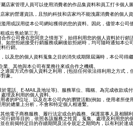
供所屬店家管理人員可以使用消費者的作品集資料和員工打卡個人圖像
何店家的營運資訊，且預約科技和店家均不能洩露消費者的個人
能濫用或誤用從本公司網站獲得的您的資料。因此，儘管本公司
出租或出售給第三方。
業務合作公司會在您同意之情形下，始得利用您的個人資料於行銷
用。如您拒絕接受行銷服務或嗣後欲拒絕時，均可隨時通知本公
資料行銷。
內，以及您的個人資料蒐集之目的消失或期限屆滿時，本公司得
係企業、其他與本公司有業務往來或合作之機構。
技之適當方式作個人資料之利用，(包括任何依法得利用之方式，
作對象。
限於電話、E-MAIL及地址等)、服務單位、職稱、為完成收款
、處理及利用的個人資料。
使用者的IP位址、以及在本公司內的瀏覽活動(例如，使用者所使
僅用於總量上分析，不會和特定個人相連繫。
及其他電子商務服務、履行法定或合約義務、保護當事人及相關
公司行銷等目的，依照各該服務之性質，蒐集、處理及利用您的
，並在前揭特定目的存續期間及法令規定之期間內，以有利於達成
。