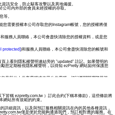
強化資訊安全，防止駭客攻擊以及異地備援。
免於公司內外部的會員未經授權的存取。
訊息等。
用此功能您需要授權本公司存取您的Instagram帳號，您的授權將僅
透過電子郵件和服務人員聯絡，本公司會盡快清除您的授權資料，或是您
。
l protected]
)和服務人員聯絡，本公司會盡快清除您的帳號和
上看到隱私權聲明連結旁的 "updated" 註記。如果聲明的
期檢視隱私權聲明，以得知 ezPretty 網站如何保護您
若您是與他人共享電腦或使用公共電腦，切記要關閉瀏覽器視
依照該資料或電子郵件所指示之方法、說明或功能連結，隨時
ezpretty.com.tw ）訂此合約(下稱本條款)，這些條款將
接受本網站所有規範的約束。
者，將可收到通知型訊息。
約店家的詳細資訊，以及與預訂服務相關資訊在內的其他各種資訊，
etty.com.tw僅是便於您能夠通過我們，預訂相對應的服務。在