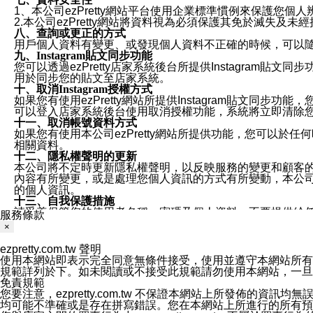
1、本公司ezPretty網站平台使用企業標準慣例來保護
2.本公司ezPretty網站將資料視為必須保護其免於滅
八、查詢或更正的方式
用戶個人資料有變更、或發現個人資料不正確的時候，可以隨時
九、Instagram貼文同步功能
您可以透過ezPretty店家系統後台所提供Instagram貼文同
用於同步您的貼文至店家系統。
十、取消Instagram授權方式
如果您有使用ezPretty網站所提供Instagram貼文同
可以登入店家系統後台使用取消授權功能，系統將立即清除您的
十一、取消帳號資料方式
如果您有使用本公司ezPretty網站所提供功能，您可以於任何
相關資料。
十二、隱私權聲明的更新
本公司將不定時更新隱私權聲明，以反映服務的變更和顧客的意見反
內容有所變更，或是處理您個人資訊的方式有所變動，本公司一
的個人資訊。
十三、自我保護措施
請妥善保管您的使用者名稱、密碼及個人資料，不要提供給
服務條款
窗，以防止他人讀取您的個人資料、信件或進入所機關管理
×
十四、傳送宣傳本站資訊或電子郵件之政策
您同意本公司網站，透過您所提供的郵件地址與您取得聯絡
ezpretty.com.tw 聲明
停止接收這些資料或電子郵件。
使用本網站即表示完全同意無條件接受，使用並遵守本網站所有條款。您與
十五、訊息通知
規範詳列於下。如未閱讀或不接受此規範請勿使用本網站，一旦使用本
本公司/本服務將以通知型訊息傳送重要訊息給您。即使未加
免責規範
本公司/本服務傳送之通知型訊息以對您有效且重要的訊息為
您要注意，ezpretty.com.tw 不保證本網站上所發佈
1.LINE 帳號設定的電話號碼與本公司/本服務所傳來的電話
均可能不準確或是存在拼寫錯誤。您在本網站上所進行的所有預訂服務均是與
2.該 LINE 帳號已在 LINE APP 設定中，同意接收通知型訊