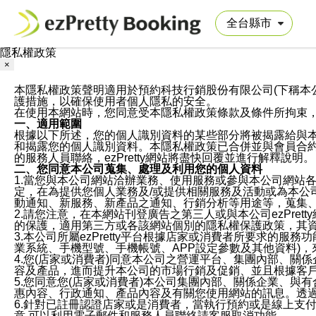
隱私權政策
×
本隱私權政策聲明適用於預約科技行銷股份有限公司(下稱本公司)於ezP
護措施，以確保使用者個人隱私的安全。
在使用本網站時，您同意受本隱私權政策條款及條件所拘束
一、適用範圍
根據以下所述，您的個人識別資料的某些部分將被揭露給與
和揭露您的個人識別資料。本隱私權政策已合併並與會員合約的
的服務人員聯絡，ezPretty網站將盡快回覆並進行解釋說明。
二、您同意本公司蒐集、處理及利用您的個人資料
1.當您與本公司網站洽辦業務、使用服務或參與本公司網站
定，在為提供您個人業務及/或提供相關服務及活動或為本
動通知、新服務、新產品之通知、行銷分析等用途等，蒐集
2.請您注意，在本網站刊登廣告之第三人或與本公司ezPr
的保護，適用第三方或各該網站個別的隱私權保護政策，其
3.本公司所屬ezPretty平台根據店家或消費者所要求的
業系統、手機型號、手機帳號、APP設定參數及其他資料)
4.您(店家或消費者)同意本公司之營運平台、集團內部、
容及產品，進而提升本公司的市場行銷及促銷、並且根據客
5.您同意您(店家或消費者)本公司集團內部、關係企業、
惠內容、行政通知、產品內容及有關您使用網站的訊息。透過
6.針對已註冊認證店家或是消費者，當執行預約或是線上支付
意,可以利用電子郵件和服務人員聯絡請客服取消功能。