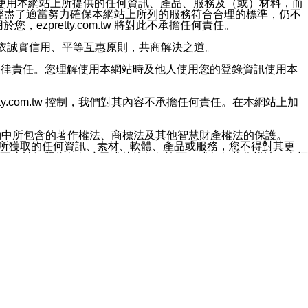
對於因為使用本網站上所提供的任何資訊、產品、服務及（或）材料，而
m.tw 已經盡了適當努力確保本網站上所列的服務符合合理的標準，仍不
ezpretty.com.tw 將對此不承擔任何責任。
均應依誠實信用、平等互惠原則，共商解決之道。
力的法律責任。您理解使用本網站時及他人使用您的登錄資訊使用本
ty.com.tw 控制，我們對其內容不承擔任何責任。在本網站上加
約中所包含的著作權法、商標法及其他智慧財產權法的保護。
網站上所獲取的任何資訊、素材、軟體、產品或服務，您不得對其更
不應被解釋為任何暗示或其他任何許可，或任何著作權法、商標
違反此規定，我們將追究其法律責任。
任何損失、責任及協力廠商的任何索賠或要求（包括律師費），將由
站而獲取到的資訊，而導致您遭受的任何風險或損失，將由您自
用本網站而造成的任何損失負責，同時，您會在此放棄有關此損失的所有及
伺服器不會發生缺陷，其中包括但不僅限於病毒或其他有害元素。對於
w 控制範圍的任何病毒感染、BUG、篡改、技術故障、錯誤、遺
有明示、暗示或法定及其他聲明、保證和條款均予以最大限度的排除，
定目的等。 ezpretty.com.tw 不能持續或在某階段
方便目的，其不應影響這些條款的範圍或意義，或是產生其他的
或任何協力廠商承擔任何責任。 在每次訪問網站時，您應檢查一下這