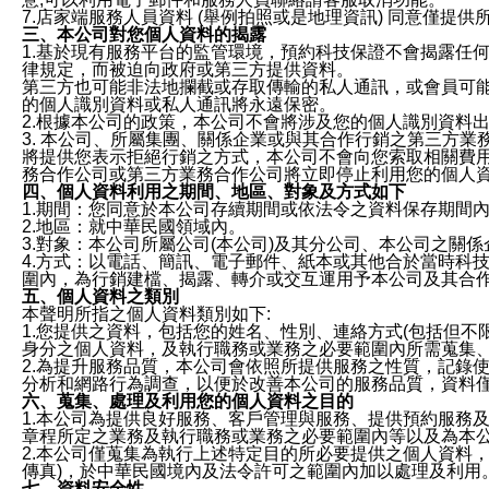
7.店家端服務人員資料 (舉例拍照或是地理資訊) 同意僅提
三、本公司對您個人資料的揭露
1.基於現有服務平台的監管環境，預約科技保證不會揭露任
律規定，而被迫向政府或第三方提供資料。
第三方也可能非法地攔截或存取傳輸的私人通訊，或會員可
的個人識別資料或私人通訊將永遠保密。
2.根據本公司的政策，本公司不會將涉及您的個人識別資料
3. 本公司、所屬集團、關係企業或與其合作行銷之第三方
將提供您表示拒絕行銷之方式，本公司不會向您索取相關費
務合作公司或第三方業務合作公司將立即停止利用您的個人
四、個人資料利用之期間、地區、對象及方式如下
1.期間：您同意於本公司存續期間或依法令之資料保存期間
2.地區：就中華民國領域內。
3.對象：本公司所屬公司(本公司)及其分公司、本公司之關
4.方式：以電話、簡訊、電子郵件、紙本或其他合於當時科
圍內，為行銷建檔、揭露、轉介或交互運用予本公司及其合
五、個人資料之類別
本聲明所指之個人資料類別如下:
1.您提供之資料，包括您的姓名、性別、連絡方式(包括但不
身分之個人資料，及執行職務或業務之必要範圍內所需蒐集
2.為提升服務品質，本公司會依照所提供服務之性質，記錄
分析和網路行為調查，以便於改善本公司的服務品質，資料
六、蒐集、處理及利用您的個人資料之目的
1.本公司為提供良好服務、客戶管理與服務、提供預約服務
章程所定之業務及執行職務或業務之必要範圍內等以及為本
2.本公司僅蒐集為執行上述特定目的所必要提供之個人資料
傳真)，於中華民國境內及法令許可之範圍內加以處理及利用
七、資料安全性