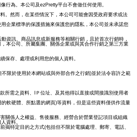
行為。本公司及ezPretty平台不會做任何使用。
資料。然而，在某些情況下，本公司可能會因受政府要求或法
使用企業標準的保護措施來保護您的隱私，本公司並未承諾您
活動資訊、商品訊息或新服務等相關行銷，且於首次行銷時，
司，本公司、所屬集團、關係企業或與其合作行銷之第三方業
繼續保存、處理或利用您的個人資料。
但不限於使用於本網站或與外部合作之行銷)並於法令容許之範
或付款所需之資料、IＰ位址、及其他得以直接或間接識別使用者
用的軟硬體、所點選的網頁)等資料，但是這些資料僅供作流量
利害關係人之權益、售後服務、經營合於營業登記項目或組織
個人資料。
前揭特定目的之方式(包括但不限於電腦處理、郵寄、電話、