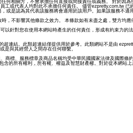
屬於買賣行為的任何相關方，不會承擔任何直接或間接責任或義務。 
人員、員工或代表人均對此不承擔任何責任。 儘管ezpretty.co
薦的服務，或是認為其代表該服務將會適用於該用戶。如果該服務不適用於您，
有一部無效時，不影響其他條款之效力。 本條款如有未盡之處，雙方
的合法年齡。可以針對您在使用本網站時產生的任何責任，形成有約束
官方帳號或認證官方帳號的通知型訊息。
網站的超連結。此類超連結僅提供用於參考。此類網站不是由 ezpret
或是與其經營人之間存在任何聯繫。
鈕、商標、服務標章及商品名稱均受中華民國國家法律及國際條
這些素材中所包含的所有權利，所有權、權益及智慧財產權。對於從本
或出售。除非本協議中明確指出，這些條款和條件中的任何內容
或任何協力廠商的業主權益中規定的任何權利的推斷結果。 如有任何人
其分公司、所屬機構、管理人員、代理人及其他合作夥伴和員工遭受的
構、管理人員、代理人及其他合作夥伴和員工不受損失。
依賴本網站上所提供的資訊、產品、服務或素材或通過使用本網
etty.com.tw提供電信及網路服務的提供商不會因您使用或不能使
etty.com.tw 不聲明、保證或承諾本網站或支持該網站的
影響本網站任何部分正常運行，且超出ezpretty.com.t
com.tw 不承擔任何責任。 在適用法律許可的最大範圍內，所
諾，其中包括但不僅限於其精確性、完整性或適銷性、品質或適用於特
些條款或是這些條款相關的權利。這些條款中使用的標題僅為了
款之內容及本網站上內容而不另行通知，同時，不對您、其他任何用戶