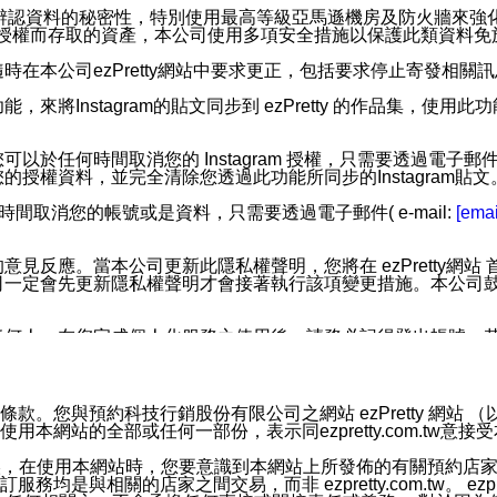
您個人辨認資料的秘密性，特別使用最高等級亞馬遜機房及防火牆來
失及未經授權而存取的資產，本公司使用多項安全措施以保護此類資料
在本公司ezPretty網站中要求更正，包括要求停止寄發相關
步功能，來將Instagram的貼文同步到 ezPretty 的作品集，使
步功能，您可以於任何時間取消您的 Instagram 授權，只需要
授權資料，並完全清除您透過此功能所同步的Instagram貼文
時間取消您的帳號或是資料，只需要透過電子郵件( e-mail:
[emai
應。當本公司更新此隱私權聲明，您將在 ezPretty網站 首頁
定會先更新隱私權聲明才會接著執行該項變更措施。本公司鼓勵您定
任何人。在您完成個人化服務之使用後，請務必記得登出帳號。
區。
並傳送或宣傳本網站各項服務之資料或電子郵件供您參考。您能
預約科技行銷股份有限公司之網站 ezPretty 網站 （以下皆稱 
網站的全部或任何一部份，表示同ezpretty.com.tw意
入本公司/本服務好友，您仍可接收到通知型訊息。
限，以廣告或其他目的的訊息皆不會被傳送。滿足以下三個條件
的資訊均無誤，在使用本網站時，您要意識到本網站上所發佈的有關預
號碼比對相符。
相關的店家之間交易，而非 ezpretty.com.tw。 ezpr
息。